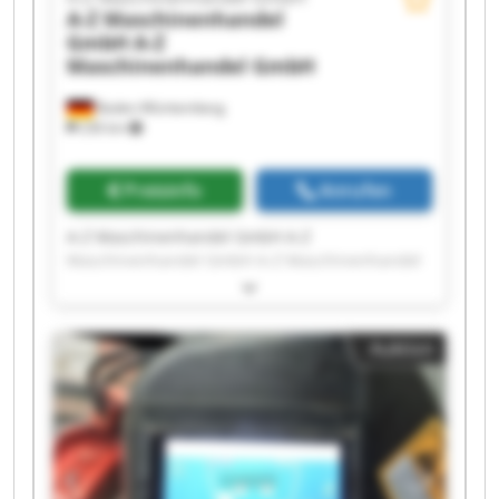
A-Z Maschinenhandel
GmbH
A-Z
Maschinenhandel GmbH
Baden-Württemberg
236 km
Preisinfo
Anrufen
A-Z Maschinenhandel GmbH A-Z
Maschinenhandel GmbH A-Z Maschinenhandel
GmbH A-Z Maschinenhandel GmbH A-Z
Maschinenhandel GmbH A-Z Maschinenhandel
GmbH A-Z Maschinenhandel GmbH A-Z
Auktion
Maschinenhandel GmbH A-Z Maschinenhandel
GmbH A-Z Maschinenhandel GmbH A-Z
Maschinenhandel GmbH A-Z Maschinenhandel
GmbH A-Z Maschinenhandel GmbH A-Z
Maschinenhandel GmbH A-Z Maschinenhandel
GmbH A-Z Maschinenhandel GmbH A-Z
Maschinenhandel GmbH A-Z Maschinenhandel