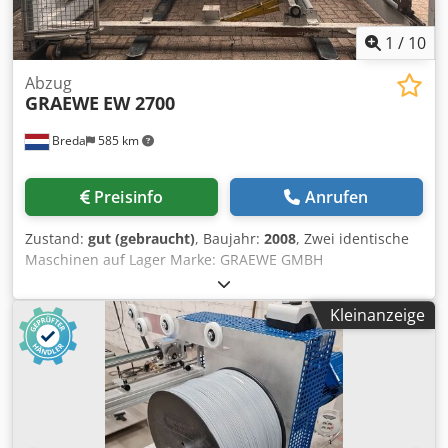
1
/
10
Abzug
GRAEWE
EW 2700
Breda
585 km
Preisinfo
Anrufen
Zustand:
gut (gebraucht)
, Baujahr:
2008
, Zwei identische
Maschinen auf Lager Marke: GRAEWE GMBH
Maschinentyp: Wickler Modell: EW 2700 Codpfx Ajy N Sx
Djbpeha Baujahr: 2008 Gewicht (kg): 2030 Spannung (V):
Kleinanzeige
400V/50Hz