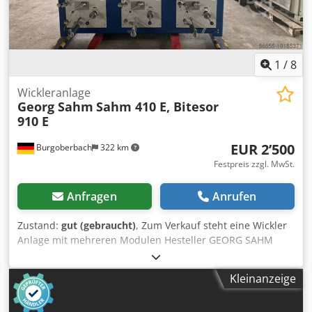
1
/
8
Wickleranlage
Georg Sahm
Sahm 410 E, Bitesor
910 E
EUR 2’500
Burgoberbach
322 km
Festpreis zzgl. MwSt.
Anfragen
Anrufen
Zustand:
gut (gebraucht)
, Zum Verkauf steht eine Wickler
Anlage mit mehreren Modulen Hesteller GEORG SAHM
GMBH & CO. KG MASCHINENFABRIK Anzahl der Module 6
Typen 5*Bitensor 910 E / 1* Sahm 410 E Sahm 410 E
Kleinanzeige
Spulgeschwindigkeit Max. 350 m/min Bewicklungsbreite
Max. 300 mm Antrieb Frequenzgeregelt Gestell 3-etagig