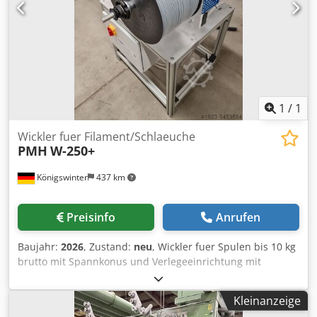
1
/
1
Wickler fuer Filament/Schlaeuche
PMH
W-250+
Königswinter
437 km
Preisinfo
Anrufen
Baujahr:
2026
, Zustand:
neu
, Wickler fuer Spulen bis 10 kg
brutto mit Spannkonus und Verlegeeinrichtung mit
einstellbarer Verlegebreite und Verlegegeschwindigkeit
Cedpfjdlpyuox Abpsha
Kleinanzeige