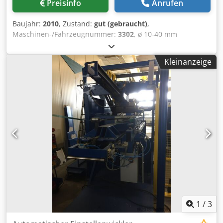
Preisinfo
Anrufen
Baujahr:
2010
, Zustand:
gut (gebraucht)
,
Maschinen-/Fahrzeugnummer:
3302
, ø 10-40 mm
Glattrohr; oder 40-110 mm Wellrohr, 20 m/min max.
Kerndurchmesser 450-600 mm; Bundaußendurchmesser
Kleinanzeige
max. 1200 mm; Wickelbreite 100–400 mm Chjdpezp Dw
Nefx Abpoa
1
/
3