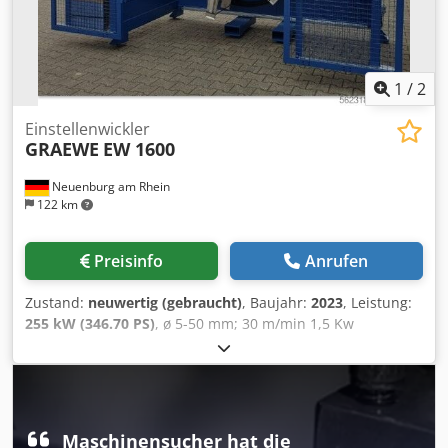
1
/
2
Einstellenwickler
GRAEWE
EW 1600
Neuenburg am Rhein
122 km
Preisinfo
Anrufen
Zustand:
neuwertig (gebraucht)
, Baujahr:
2023
, Leistung:
255 kW (346.70 PS)
, ø 5-50 mm; 30 m/min 1,5 Kw
Kerndurchmesser 400-1100 mm, Bundbreite 100-400 mm.
Viele Extras Chsdpfx Abjuu H Emspja
Maschinensucher hat die