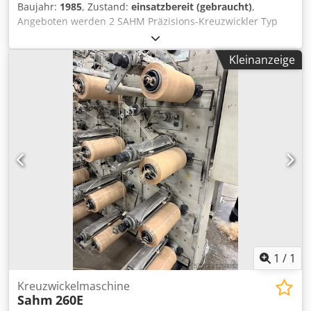
Baujahr:
1985
, Zustand:
einsatzbereit (gebraucht)
,
Angeboten werden 2 SAHM Präzisions-Kreuzwickler Typ
260. Baujahr 1985 und 1998. Jede Maschine verfügt über
2x 96 Positionen 192 Stellen gesamt, plus 10 zusätzliche
Kleinanzeige
Reserveköpfe, insgesamt 202 Stellen. Hub Traverse: 13Zoll
ca. 330mm. Spanndorn-Durchmesser für Hülsen: 3 1/4Zoll
ca. 82,5mm. Besichtigung nach Absprache möglich.
Maschinen befinden sich nicht in Europa. Cjdpfx Abeyk
Hclepeha
1
/
1
Kreuzwickelmaschine
Sahm
260E