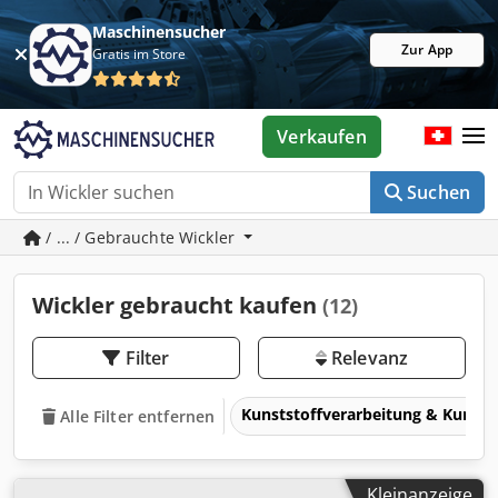
Maschinensucher
Zur App
Gratis im Store
Verkaufen
Suchen
/ ... / Gebrauchte Wickler
Wickler gebraucht kaufen
(12)
Filter
Relevanz
Kunststoffverarbeitung & Kunsts
Alle Filter entfernen
Kleinanzeige