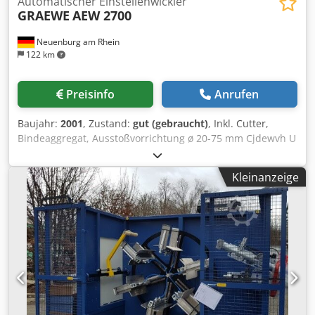
Automatischer Einstellenwickler
GRAEWE
AEW 2700
Neuenburg am Rhein
122 km
Preisinfo
Anrufen
Baujahr:
2001
, Zustand:
gut (gebraucht)
, Inkl. Cutter,
Bindeaggregat, Ausstoßvorrichtung ø 20-75 mm Cjdewvh U
Uepfx Abpsha
Kleinanzeige