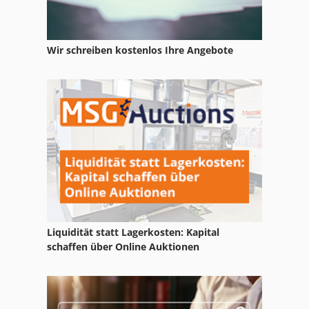
Twick Und Lehrke
Wacker Bh 23
Wir schreiben kostenlos Ihre Angebote
Wacker Rd 15
Wacker Rd 16
Wacker Rd 25
Wacker Rt
Wacker Rt 82
Wacker Rt 820
Wille 455
Liquidität statt Lagerkosten: Kapital
schaffen über Online Auktionen
Wille 725
Winkelbieger Wb 100