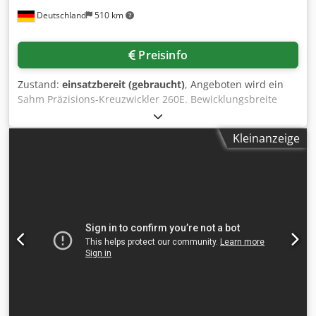
Deutschland
510 km
Preisinfo
Zustand:
einsatzbereit (gebraucht)
, Angeboten wird ein
Sahm Präzisions-Kreuzwickler 260E. Bewicklungsbreite
Hub: 300mm, Spulgeschwindigkeit max.: 500m/min,
Spulendurchmesser: bis 320mm, Spulenvolumen max.: ca.
Kleinanzeige
22,4dm³, Titerbereich: Bändchen: ca. 150dtex - 3500dtex,
Monofilamente Durchm.: 0,15mm - 0,60mm. Besichtigung
ist nach Absprache möglich. Chodpjyk Hcfefx Abpsa