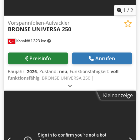
1
/
2
Vorspannfolien-Aufwickler
BRONSE
UNIVERSA 250
Konak
1’823 km
Preisinfo
Anrufen
Baujahr:
2026
, Zustand:
neu
, Funktionsfähigkeit:
voll
funktionsfähig
, BRONSE UNIVERSA 250 |
Hochgeschwindigkeits-Premium Pre-Stretch &
Rollenschneider (Slitter-Rewinder) Die UNIVERSA 250 ist
Kleinanzeige
ein hochmoderner, vollautomatischer
Hochgeschwindigkeits-Pre-Stretch-Filmwickler, der für
maximale Effizienz, erstklassige
Komponentenverlässlichkeit und industrielle Verarbeitung
auf höchstem Niveau entwickelt wurde. Dank modernster
Technologie bietet sie herausragende Leistungswerte bei
minimalem Bedienaufwand. Unübertroffene