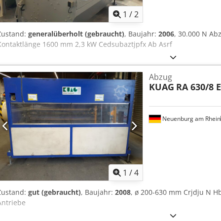
1
/
2
Zustand:
generalüberholt (gebraucht)
, Baujahr:
2006
, 30.000 N Ab
Kontaktlänge 1600 mm 2,3 kW Cedsubaztjpfx Ab Asrf
Abzug
KUAG
RA 630/8 
Neuenburg am Rhein
1
/
4
Zustand:
gut (gebraucht)
, Baujahr:
2008
, ø 200-630 mm Crjdju N Hb
Antriebe