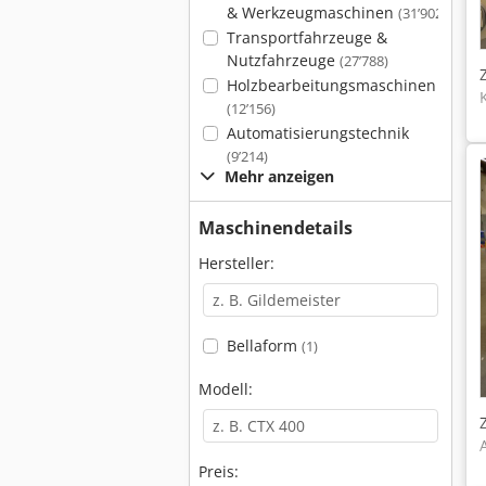
& Werkzeugmaschinen
(31’902)
Transportfahrzeuge &
Nutzfahrzeuge
(27’788)
Holzbearbeitungsmaschinen
(12’156)
Automatisierungstechnik
(9’214)
Mehr anzeigen
Maschinendetails
Hersteller:
Bellaform
(1)
Modell:
Preis: