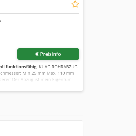
Preisinfo
oll funktionsfähig
, KUAG ROHRABZUG
urchmesser: Min 25 mm Max. 110 mm
bereit Der Abzug ist mein Eigentum
 Extrusionsmaschinen D-26345