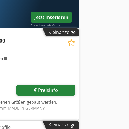
Jetzt inserieren
*pro Inserat/Monat
Kleinanzeige
00
km
Mehr Bilder anfragen
Preisinfo
edenen Größen gebaut werden.
800mm MADE in GERMANY
Kleinanzeige
ofile