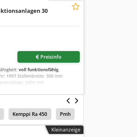
uktionsanlagen
30
Preisinfo
fähigkeit:
voll funktionsfähig
,
hr: 1997 Stollenbreite: 300 mm
npresslänge: 2400 mm
Cedpfx Aeyx Dz Njb Asrf
ter Raupenklemmung: pneumatisch,
000 x 1200 x 2300 mm (LxBxH)
Kemppi Ra 450
Pmh
Kleinanzeige