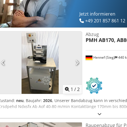
Jetzt informieren
+49 201 857 861 12
Abzug
PMH
AB170, AB8
Hennef (Sieg)
440 
1
/
2
Zustand:
neu
, Baujahr:
2026
, Unserer Bandabzug kann in verschi
Crsdpehd Ndxsfx Ab Aof 40-80 m/min Kontaktlänge 170mm bis 
Raupenabzug für Pr