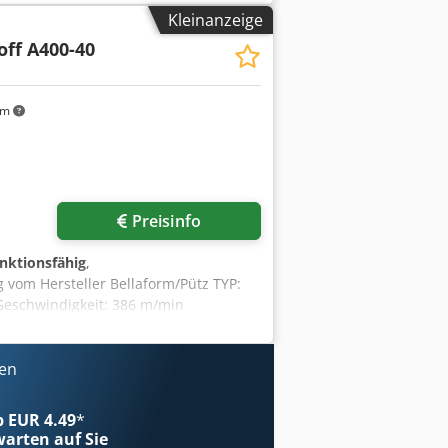
Kleinanzeige
off A400-40
km
Preisinfo
unktionsfähig
,
 vom Hersteller Bellaform/Pütz TYP:
Geschwindigkeit: 386 m/min
fen
ab EUR 4.49
*
arten auf Sie