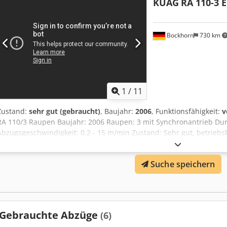
KUAG
RA 110-3 E
Bockhorn
730 km
1
/
11
Zustand:
sehr gut (gebraucht)
, Baujahr:
2006
, Funktionsfähigkeit:
v
RA 110/3 Raupen Baujahr: 2006 Raupen: 3 mit Synchronantrieb D
Abzugsgeschwindigkeit: 0.2 - 15 m/min Zustand: Sehr gut, betriebs
Hablamos español Nous parlons français We speak English Sachal
Bockhorn-Grabstede Crodpeyq Sdhefx Ab Asf Germany
Suche speichern
Gebrauchte Abzüge
(6)