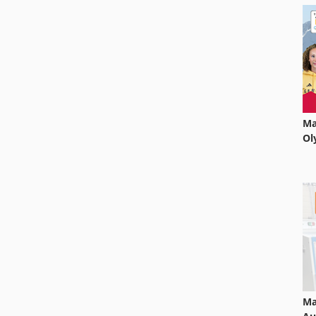
Ma
Ol
Ma