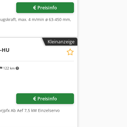
Preisinfo
zugskraft, max. 4 m/min ø 63-450 mm,
Kleinanzeige
E-HU
122 km
Preisinfo
rjpfx Ab Aef 7,5 kW Einzelservo