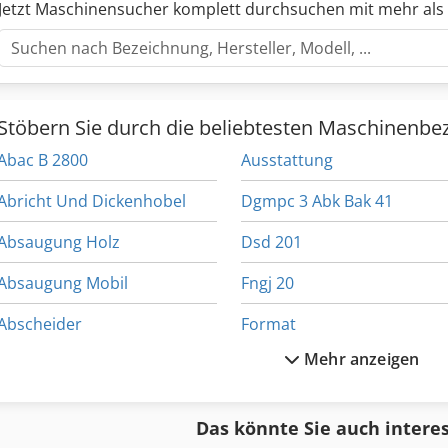
Jetzt Maschinensucher komplett durchsuchen mit mehr als
Stöbern Sie durch die beliebtesten Maschinenbe
Abac B 2800
Ausstattung
Abricht Und Dickenhobel
Dgmpc 3 Abk Bak 41
Absaugung Holz
Dsd 201
Absaugung Mobil
Fngj 20
Abscheider
Format
Mehr anzeigen
Achs Edu
Ga 11 Ff
Af 222
Hsc 20 Linear
Das könnte Sie auch intere
All Mecanic
Ka 77