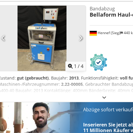
Bandabzug
Bellaform
Haul-
Hennef (Sieg)
440 
1
/
4
Zustand:
gut (gebraucht)
, Baujahr:
2013
, Funktionsfähigkeit:
voll f
Maschinen-/Fahrzeugnummer:
2.22-00005
, Gebrauchter Bandabzug
A400-40 Baujahr: 2013 Kontaktlänge: 400mm Bänderbreite: 40mm 
Csdpsuixhzsfx Ab Aerf voll funktionsfähig
Abzüge sofort verkau
Inserieren Sie jetzt 
11 Millionen
Käufer w