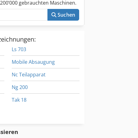
 200’000 gebrauchten Maschinen.
Suchen
zeichnungen:
Ls 703
Mobile Absaugung
Nc Teilapparat
Ng 200
Tak 18
Zug Und Leitspindel
Zugmaschine
ssieren