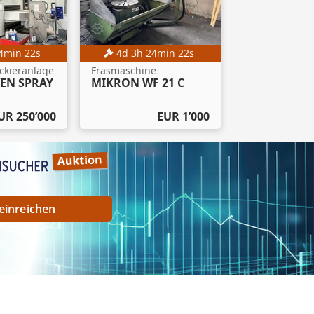
4
min
20
s
4
d
3
h
24
min
20
s
ckieranlage
Fräsmaschine
VEN SPRAY
MIKRON WF 21 C
UR 250’000
EUR 1’000
einreichen