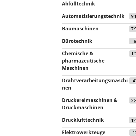
Abfülltechnik
Automatisierungstechnik
9’
Baumaschinen
7’
Bürotechnik
Chemische &
1’
pharmazeutische
Maschinen
Drahtverarbeitungsmaschi
4
nen
Druckereimaschinen &
3’
Druckmaschinen
Drucklufttechnik
1’
Elektrowerkzeuge
1