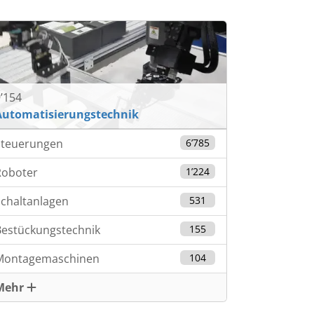
’154
Automatisierungstechnik
Steuerungen
6’785
Roboter
1’224
chaltanlagen
531
Bestückungstechnik
155
Montagemaschinen
104
Mehr