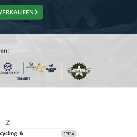
VERKAUFEN
von:
 - Z
cycling- &
1’924