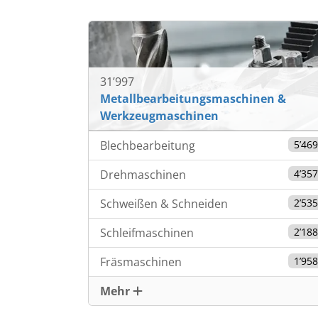
EUR 7’500
31’997
Metallbearbeitungsmaschinen &
Werkzeugmaschinen
Blechbearbeitung
5’46
Drehmaschinen
4’35
Schweißen & Schneiden
2’53
Schleifmaschinen
2’18
Fräsmaschinen
1’95
Mehr