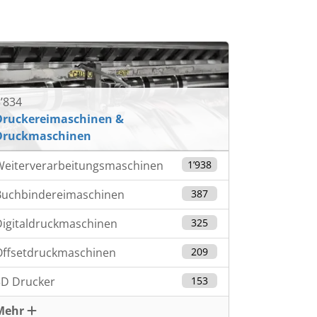
’834
Druckereimaschinen &
Druckmaschinen
Weiterverarbeitungsmaschinen
1’938
Buchbindereimaschinen
387
igitaldruckmaschinen
325
Offsetdruckmaschinen
209
3D Drucker
153
Mehr