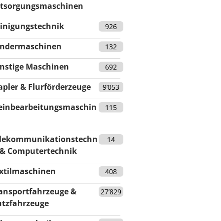
tsorgungsmaschinen
inigungstechnik
926
ndermaschinen
132
nstige Maschinen
692
apler & Flurförderzeuge
9’053
einbearbeitungsmaschin
115
lekommunikationstechn
14
 & Computertechnik
xtilmaschinen
408
ansportfahrzeuge &
27’829
tzfahrzeuge