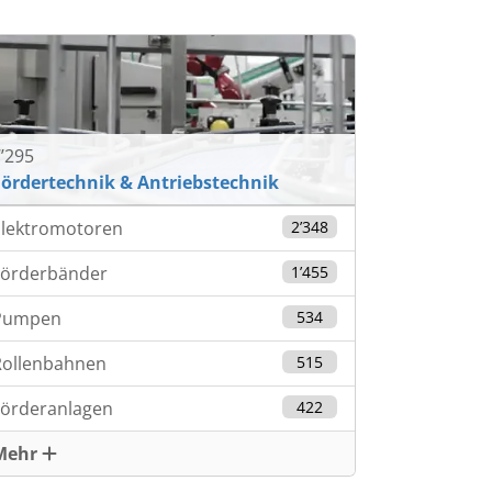
’295
Fördertechnik & Antriebstechnik
Elektromotoren
2’348
Förderbänder
1’455
Pumpen
534
Rollenbahnen
515
Förderanlagen
422
Mehr