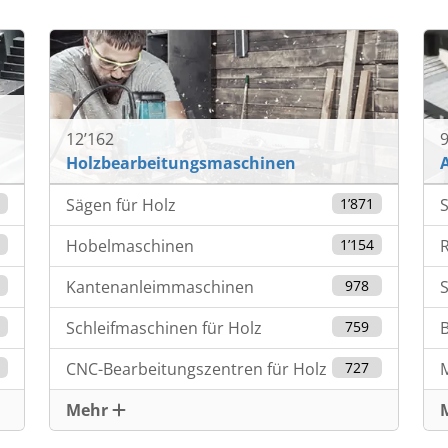
12’162
9
Holzbearbeitungsmaschinen
9
Sägen für Holz
1’871
7
Hobelmaschinen
1’154
5
Kantenanleimmaschinen
978
S
8
Schleifmaschinen für Holz
759
8
CNC-Bearbeitungszentren für Holz
727
Mehr