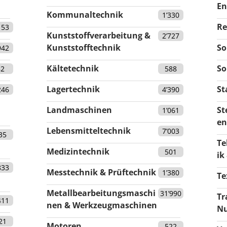
En
Kommunaltechnik
1’330
Re
153
Kunststoffverarbeitung &
2’727
Kunststofftechnik
So
942
Kältetechnik
So
82
588
Lagertechnik
St
246
4’390
Landmaschinen
St
1’061
en
Lebensmitteltechnik
7’003
35
Te
Medizintechnik
501
ik
833
Messtechnik & Prüftechnik
1’380
Te
Metallbearbeitungsmaschi
31’990
Tr
411
nen & Werkzeugmaschinen
Nu
21
Motoren
522