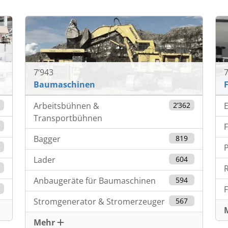
7’943
7
Baumaschinen
4
Arbeitsbühnen &
2’362
Transportbühnen
8
Bagger
819
0
Lader
604
Anbaugeräte für Baumaschinen
594
Stromgenerator & Stromerzeuger
567
Mehr