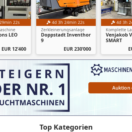
29
min
20
s
4
d
3
h
24
min
20
s
4
d
3
h
2
aschine
Zerkleinerungsanlage
Komplette La
ons LEO
Doppstadt Inventhor
Venjakob 
9
SMART
EUR 12’400
EUR 230’000
E
Auktion 
Top Kategorien