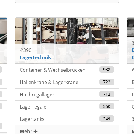
3
4’390
Lagertechnik
8
Container & Wechselbrücken
938
2
Hallenkrane & Lagerkrane
722
5
Hochregallager
712
D
Lagerregale
560
Lagertanks
249
Mehr