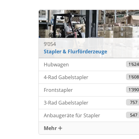
9’054
Stapler & Flurförderzeuge
Hubwagen
1’62
4-Rad Gabelstapler
1’60
Frontstapler
1’39
3-Rad Gabelstapler
757
Anbaugeräte für Stapler
547
Mehr