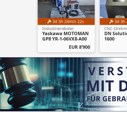
3
d
3
h
24
min
20
s
3
d
3
h
Industrieroboter
CNC-Drehm
Yaskawa MOTOMAN
DN Soluti
GP8 YR-1-06VX8-A00
1600
EUR 8’900
Auktion
4
d
3
h
24
min
20
s
Gabelstapler
Linde E16-02