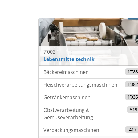
7’002
Lebensmitteltechnik
Bäckereimaschinen
1’78
Fleischverarbeitungsmaschinen
1’38
Getränkemaschinen
1’03
Obstverarbeitung &
519
Gemüseverarbeitung
Verpackungsmaschinen
417