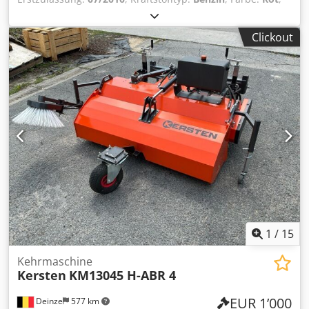
Getriebetyp:
mechanisch
, Federung:
Sonstige
,
Betriebsstunden:
612 h
, , Benzin Hydrostat
Clickout
Hochentleerung Schnittbreite 97 cm Gesamtlänge 2,30 m
FÜR UNS IST DER ZUSTAND UND DAS BAUCHGEFÜHL
ENTSCHEIDEND, DER PREIS STEHT AN ZWEITER STELLE. Bei
weiteren Fragen steht Ihnen gerne Herr Faller unter der
Nummer zur Verfügung. //*TAUSCH, INZAHLUNGNAHME
ODER BELEIHUNG IHRES FAHRZEUGES, SOWIE
FINANZIERUNG MÖGLICH!Alle Angaben ohne Gewähr*
Weitere Angebote finden Sie auf unserer Homepage: Die
Beschreibung und angegebenen Daten stellen keine
Zusicherung dar und sind nicht verbindlich. Verbindlich ist
der Kaufvertrag der im Autohaus bei Kauf des Fahrzeuges
abgeschlossen wird. Irrtümer und Zwischenverkauf
vorbehalten! Dedsl Tpagjpfx Alnjck
1
/
15
Kehrmaschine
Kersten
KM13045 H-ABR 4
EUR 1’000
Deinze
577 km