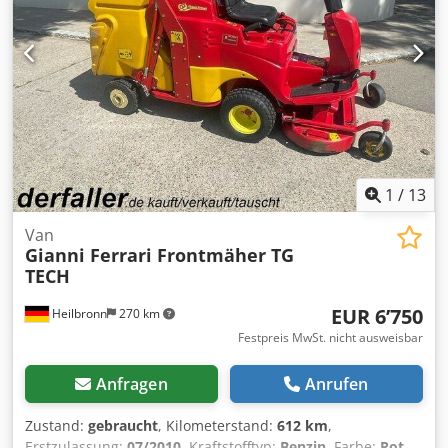
1
/
13
Van
Gianni Ferrari Frontmäher TG
TECH
EUR 6’750
Heilbronn
270 km
Festpreis MwSt. nicht ausweisbar
Anfragen
Anrufen
Zustand:
gebraucht
, Kilometerstand:
612 km
,
Erstzulassung:
07/2010
, Kraftstofftyp:
Benzin
, Farbe:
Rot
,