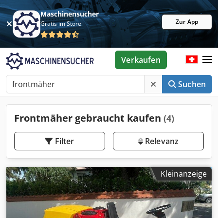
Maschinensucher
Zur App
Gratis im Store
Verkaufen
Suchen
Frontmäher gebraucht kaufen
(4)
Filter
Relevanz
Kleinanzeige