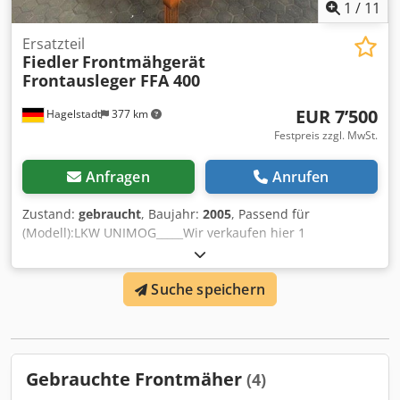
1
/
11
Ersatzteil
Fiedler
Frontmähgerät
Frontausleger FFA 400
EUR 7’500
Hagelstadt
377 km
Festpreis zzgl. MwSt.
Anfragen
Anrufen
Zustand:
gebraucht
, Baujahr:
2005
, Passend für
(Modell):LKW UNIMOG_____Wir verkaufen hier 1
gebrauchten Fiedler Frontmaeher Frontauslegemaeher FFA
400 aus Baujahr 2005.Ausstattung:Anbaupl atte Größe 3,
Suche speichern
Verschubrahmen 1900mm mit Kette,Hydraulikschläuche
und flachdichtende Hydraulikkupplungen,Universal
Bedienpulthalter, Universalgewicht 800 kg,Weitere Details
erhalten Sie auf Anfrage.,Lagerort:93095 Hagelstadt
Dcodpfeyq Aw Eex Alnek
Gebrauchte Frontmäher
(4)