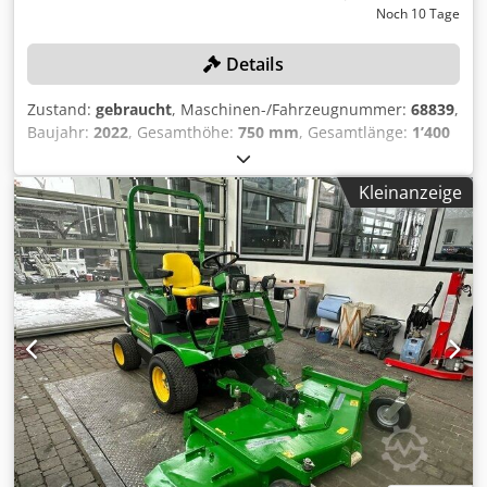
Noch 10 Tage
Details
Zustand:
gebraucht
, Maschinen-/Fahrzeugnummer:
68839
,
Baujahr:
2022
, Gesamthöhe:
750 mm
, Gesamtlänge:
1’400
mm
, Gesamtbreite:
1’200 mm
, Leergewicht: 133 kg
Arbeitsbreite: 1.300 cm Schnellwechselsystem: Ja
Kleinanzeige
Arbeitsbreite: 1300 mm Bürstendurchmesser: 450 mm
Dedezrwxlspfx Alnock Antrieb: hydraulisch mit
Seitenbürste Schwenkwinkel max. 26° (links und rechts)
Gewicht: 133 kg Abmessungen: 1400 × 1200 × 750 mm
Ausgestattet mit einer Pendelaufhängung und einem
Schnellwechselsystem. Geeignet für die Montage an einem
Kupplungsdreieck (A-Rahmen), einem Frontkraftheber der
Kat. I/II oder speziellen Schnellkupplungen von
Frontmähern Zustand: unbenutzt