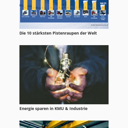
Kverneland Grubber
Maehwerk
Mulch
Die 10 stärksten Pistenraupen der Welt
Mulcher
Mulcher Quad
Mähwerk
Müthing Mulcher
Schell Mähwerk
Energie sparen in KMU & Industrie