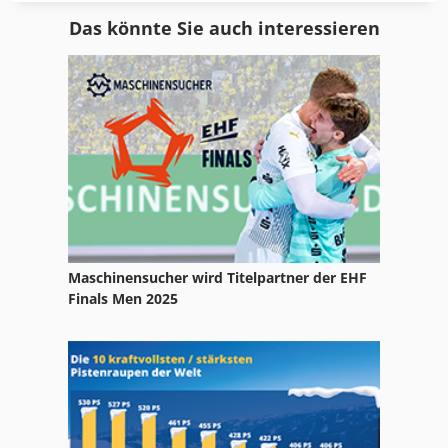
Grass
Das könnte Sie auch interessieren
Grass Bbm
Grillo Fd 1100
Grillo Fd 2200
Großflächenmäher
Grubber
Gruse Kartoffellegemaschine
Maschinensucher wird Titelpartner der EHF
Grünland
Finals Men 2025
John Deere Mähdrescher
Klepelmaaier
Kreiselmäher