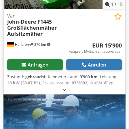
1
/
15
Van
John-Deere
F1445
Großflächenmäher
Aufsitzmäher
EUR 15’900
Heilbronn
270 km
Festpreis MwSt. nicht ausweisbar
Anfragen
Anrufen
Zustand:
gebraucht
, Kilometerstand:
3’900 km
, Leistung:
28 kW (38.07 PS)
, Erstzulassung:
07/2002
, Kraftstofftyp:
Diesel
, Farbe:
Grün
, Getriebetyp:
mechanisch
, Federung:
Sonstige
, Betriebsstunden:
3’900 h
, Ausstattung:
Allradantrieb
, Straßenzulassung, Diesel Baujahr 2002 28
kW 3.900 Betriebsstunden Allrad Hydrostad Scheinwerfer
vorne 20 km/h Straßenzulassung Zusatzsteuergeräte für
Kehrmaschine und Schneeschild guter Zustand neue UVV-
Prüfung Austauschmotor Wiedemann Frontmäher Baujahr