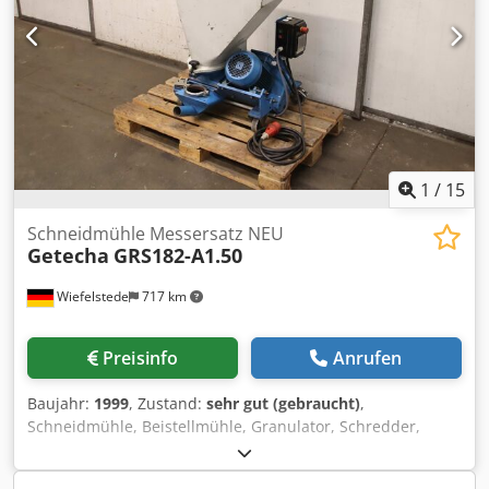
Primus ist als Ergänzung für 2.600 € Aufpreis erhältlich.
Dcedpfx Aszncrpeaxok Sorgfältig gewartete Ausrüstung,
die ein hervorragendes Preis-Leistungs-Verhältnis im
Vergleich zu neuer Ausrüstung bietet. Verkauf bevorzugt
als Komplettset.
1
/
15
Schneidmühle Messersatz NEU
Getecha
GRS182-A1.50
Wiefelstede
717 km
Preisinfo
Anrufen
Baujahr:
1999
, Zustand:
sehr gut (gebraucht)
,
Schneidmühle, Beistellmühle, Granulator, Schredder,
Kunststoffschredder, Granulatmühle, Granulator,
Rotormühle, Recyclingtechnik, Djdpfx Aozrfbnsaxsck -