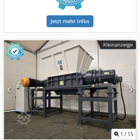
Big-Bag collection station. MAIN ADVANTAGES: Powerful 45
provide a quote for a complete crushing line (conveyor
kW drive Heavy-duty industrial construction 1,000 mm
feeding to the crusher, crusher, conveyor receiving with
wide cutting rotor Large 1,034 × 540 mm cutting chamber
possible metal separation, grinding mill, big-bag station
Jetzt mehr Infos
Efficient V-type cutting system Replaceable screen for
with a transport fan and a two-fraction cyclone). Also
controlling the final material fraction Suitable for
available in our offer: Knife mills Two-shaft crushers Four-
continuous industrial operation Can be integrated with
shaft crushers Washing lines Systems for cable waste Used
shredders and complete recycling lines Possibility of
machines
Kleinanzeige
pneumatic material transport to a Big-Bag station
Professional technical support and spare parts availability
Machine available in our offer. We provide professional
technical advice, commissioning, after-sales service and
full access to spare and wear parts, including knives and
screens. Full range of our knife granulators, shredders and
complete recycling systems: GrabTrade – shredding and
recycling machines.
1
/
15