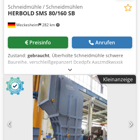
Schneidmühle / Schneidmühlen
HERBOLD
SMS 80/160 SB
Meckesheim
282 km
Preisinfo
Anrufen
Zustand:
gebraucht
, Überholte Schneidmühle schwere
Baureihe, verschleißgepanzert Dcedpfx Aaszmdkwsxsk
Einsetzbar für Trocken- und Naßzerkleinerung Typische
Anwendungen: Kunststoff-Hohlkörper, Nachzerkleinerung
Kleinanzeige
von vorgeshreddertem Abfall, Rotor 800 mm Durchmesser
x 1600 mm Breite Offener F7 Rotor mit auswechselbaren
Messerauflagen Antriebsleistung 160-250 kw Mit
Zwangsbeschickung durch 3 lastabhängig gesteuerte
Zuführschnecken Hydraulisch aufklappbar, hydraulisch
abschwenkbarer Siebkorb Durchsatzleistung bis 5 t/h je
nach Material und Korngröße