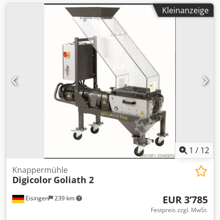
Kleinanzeige
1
/
12
Knappermühle
Digicolor
Goliath 2
EUR 3’785
Eisingen
239 km
Festpreis zzgl. MwSt.