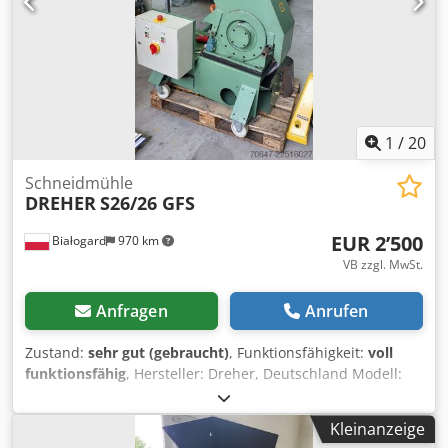
Kunststoffverarbeitung, Recycling und
Materialrückführung Die Siebgröße kann auf
Kundenwunsch angepasst werden. Dcjdpezdf Dnjfx Aaxek
1
/
20
Schneidmühle
DREHER
S26/26 GFS
EUR 2’500
Białogard
970 km
VB zzgl. MwSt.
Anfragen
Anrufen
Zustand:
sehr gut (gebraucht)
, Funktionsfähigkeit:
voll
funktionsfähig
, Hersteller: Dreher, Deutschland Modell:
26/26 GFS Abmessungen der Mahlkammer: 260 x 260 mm
Leistung: 5,5 kW Neue Messer 3 Rotormesser 2
Kleinanzeige
Statormesser Dodpfx Aeztfl Noaxeck Zusätzliches Sieb