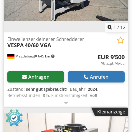
1
/
12
Einwellenzerkleinerer Schredderer
VESPA
40/60 VGA
EUR 9’500
Magdeburg
645 km
VB zzgl. MwSt.
Anfragen
Anrufen
Zustand:
sehr gut (gebraucht)
, Baujahr:
2024
,
Betriebsstunden:
3 h
, Funktionsfähigkeit:
voll
funktionsfähig
, Einwellenzerkleinerer Schredderer Vespa
40/60 VGA, Baujahr 2024, 3 Betriebsstunden für Probelauf,
Kleinanzeige
16 Messer auf der Welle, Lochgröße 15 mm, 590 mm
Wellenlänge, Leistung 15 kw, Gewicht 1620 Kg, Ser.Nr.990
Dedpfxjzqtdne Aaxock