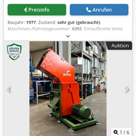
Preisinfo
Anrufen
Baujahr:
1977
, Zustand:
sehr gut (gebraucht)
,
Maschinen-/Fahrzeugnummer:
0392
, Einlaufbreite (mm):
500 Kw: 7.5 Dedpodt Rthofx Aaxeck A: 380
Auktion
1
/
6