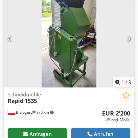
1
/
9
Schneidmühle
Rapid
1535
EUR 2’200
Białogard
970 km
VB zzgl. MwSt.
Anfragen
Anrufen