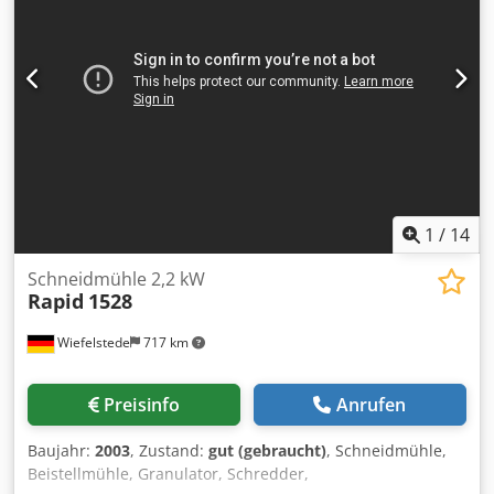
Motorleistung : 4KW Gewicht: 165 KG Durchsatz : 25-
30kg/h Höhe : 1700 mm Dcsdpozn Ibiofx Aaxok
Gestellbreite : 520 mm
1
/
14
Schneidmühle 2,2 kW
Rapid
1528
Wiefelstede
717 km
Preisinfo
Anrufen
Baujahr:
2003
, Zustand:
gut (gebraucht)
, Schneidmühle,
Beistellmühle, Granulator, Schredder,