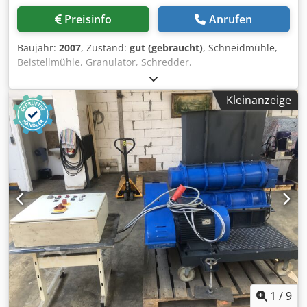
Preisinfo
Anrufen
Baujahr:
2007
, Zustand:
gut (gebraucht)
, Schneidmühle,
Beistellmühle, Granulator, Schredder,
Kunststoffschredder, Granulatmühle, Granulator,
Rotormühle, Recyclingtechnik Dcjdpfjzn H Syex Aaxek -
Kleinanzeige
Hersteller: Rapid, Granulator Hammermühle
Schneidmühle fahrbar -Typ: G15035-SOLO -Antriebsmotor:
2,2 kW -Einlaufquerschnitt: 300 x 245 mm -Auslass: 360 x
200 mm -Sieb: Lochgröße 5 mm -Anzahl: 1 Stück
Schneidmühlen vorhanden -Abmessung: 630/590/H1095
mm -Gewicht: 158 kg
1
/
9