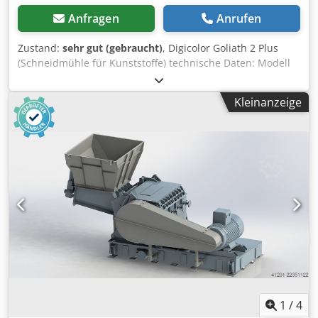
Anfragen
Anrufen
Zustand:
sehr gut (gebraucht)
, Digicolor Goliath 2 Plus
(Schneidmühle für Kunststoffe) technische Daten: Modell
Goliath Plus 2 Mahlkammergröße 228 × 265 mm
Schneidprinzip Langsamlaufende Zahnwalzen-
Kleinanzeige
Schneidmühle Drehzahl ca. 25 U/min Motorleistung 0,75
kW, Material Thermoplastische Angüsse, Ausschussteile
und Produktionsabfälle Besonderheiten Vertikalmotor
(platzsparend), staubarme Zerkleinerung, reversible
Kämme, einfacher Messerwechsel Goliath Plus 2: 228 × 265
mm Dcedpozrnfpofx Aaxsk Die Mühle ist in einem Top
Zustand ! Im Mahlgutbehälter ist ein Füllstandsmelder der
verhindert das die Mühle "im eigenen Saft" läuft!
1
/
4