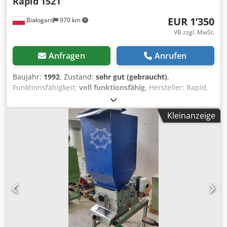
Rapid
1521
EUR 1’350
Białogard
970 km
VB zzgl. MwSt.
Anfragen
Anrufen
Baujahr:
1992
, Zustand:
sehr gut (gebraucht)
,
Funktionsfähigkeit:
voll funktionsfähig
, Hersteller: Rapid,
Schweden Modell: 1521 Djdpfx Ajztfinoaxock Abmessungen
der Mahlkammer: 210 x 160 mm Leistung: 2,2 kW Neue
Kleinanzeige
Messer 9 Rotormesser 2 Statormesser Zusätzliche Messer
und Sieb