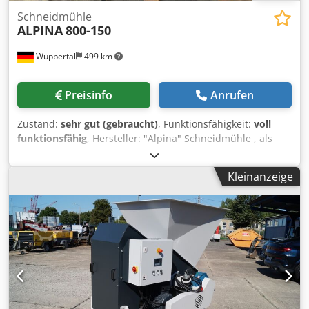
Schneidmühle
ALPINA
800-150
Wuppertal
499 km
Preisinfo
Anrufen
Zustand:
sehr gut (gebraucht)
, Funktionsfähigkeit:
voll
funktionsfähig
, Hersteller: "Alpina" Schneidmühle , als
Nachzerkleinerung geeignet. Antrieb: 15 kW Voll
funktionsfähig , mit Steuerung. - Optional mit Gebläse und
Kleinanzeige
Absaugung zum Zyklon. Passendes Förderband auf Lager.
Dodpstw Sf Sefx Aaxsck Nach Absprache wäre ein Test der
Maschine möglich.