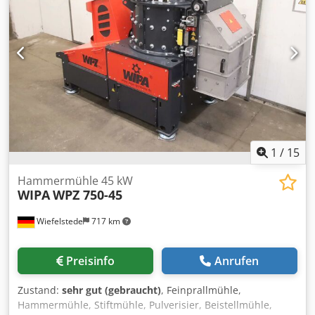
1
/
15
Hammermühle 45 kW
WIPA
WPZ 750-45
Wiefelstede
717 km
Preisinfo
Anrufen
Zustand:
sehr gut (gebraucht)
, Feinprallmühle,
Hammermühle, Stiftmühle, Pulverisier, Beistellmühle,