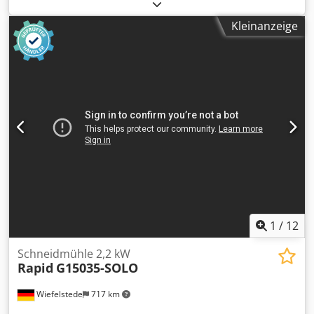
Kunststoffschredder, Granulatmühle, Granulator,
Rotormühle, Recyclingtechnik -Hersteller: Rapid,
Kleinanzeige
Granulator Hammermühle Schneidmühle fahrbar -Typ:
1528 -Antriebsmotor: 2,2 kW -Einlaufquerschnitt: 280 x 180
mm -Auslass: 280 x 180 mm -Sieb: Lochgröße 6 mm -
Anzahl: 1 Stück Schneidmühlen vorhanden -Abmessung:
600/550/H1140 mm -Gewicht: 183 kg Dsdpfszn Iqkox
Aaxock
1
/
12
Schneidmühle 2,2 kW
Rapid
G15035-SOLO
Wiefelstede
717 km