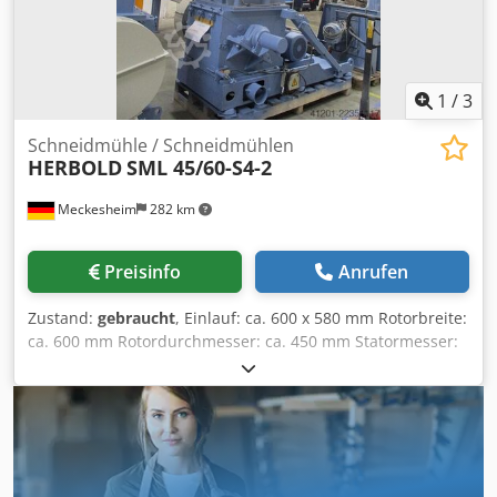
1
/
3
Schneidmühle / Schneidmühlen
HERBOLD
SML 45/60-S4-2
Meckesheim
282 km
Preisinfo
Anrufen
Zustand:
gebraucht
, Einlauf: ca. 600 x 580 mm Rotorbreite:
ca. 600 mm Rotordurchmesser: ca. 450 mm Statormesser:
2 Rotormesser: 4 Dsdpfxjzmdkqj Aaxsck