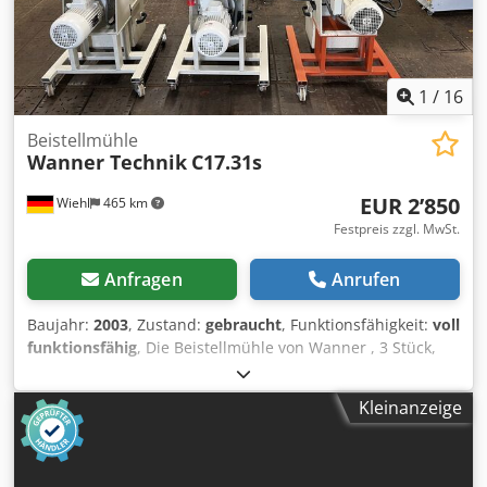
1
/
16
Beistellmühle
Wanner Technik
C17.31s
EUR 2’850
Wiehl
465 km
Festpreis zzgl. MwSt.
Anfragen
Anrufen
Baujahr:
2003
, Zustand:
gebraucht
, Funktionsfähigkeit:
voll
funktionsfähig
, Die Beistellmühle von Wanner , 3 Stück,
stehen zum Verkauf , ein paar technische Details ; Bei 2
Mühlen haben wir einen neuen Motor eingebaut !! Der
Kleinanzeige
Neupreis der Mühle liegt bei über 7000€ ..... Allein der
Motor kostet 1200€ .... Mahlraumöffnung : 170mm x 320
mm Rotordurchmesser : 220 mm Rotormesser: 12 Stück ,
in guten Zustand Statormesser: 2 , guter Zustand