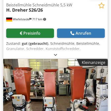
Beistellmühle Schneidmühle 5,5 kW
H. Dreher
S26/26
Wiefelstede
717 km
Preisinfo
Anrufen
Zustand:
gut (gebraucht)
, Schneidmühle, Beistellmühle,
Granulator, Schredder, Kunststoffschredder,
Granulatmühle, Granulator, Rotormühle, Recyclingtechnik,
-Hersteller: H. Dreher, Beistellmühle Schneidmühle -Typ:
Kleinanzeige
S26/26 -Antriebsmotor: 5,5 kW -Anzahl Schneidmesser: 4
Stück -Anzahl Gegenmesser: 2 Stück -Sieb Lochung: Ø 8
mm -Rotorbreite: 250 mm -Rotor Durchmesser: 260 mm -
Anzahl: 1 Stück Schneidmühlen vorhanden -Preis: pro
Stück -Abmessungen: 650/1460/H1880 mm -Gewicht: 475
kg Dodpfezf Ng Usx Aaxsck