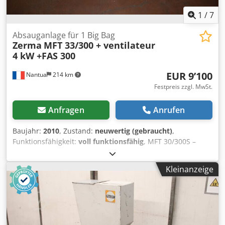
1
/
7
Absauganlage für 1 Big Bag
Zerma
MFT 33/300 + ventilateur
4 kW +FAS 300
EUR 9’100
Nantua
214 km
Festpreis zzgl. MwSt.
Anfragen
Anrufen
Baujahr:
2010
, Zustand:
neuwertig (gebraucht)
,
Funktionsfähigkeit:
voll funktionsfähig
, MFT 30/300S –
Gebrauchte Profi-Ausrüstung Zu verkaufen, professionelles
Set in ausgezeichnetem Zustand, sofort einsatzbereit. Das
Kleinanzeige
Set umfasst: MFT 30/300S Big Bag FAS 300 mit mobiler
Absaugstation Dieses Set bietet eine komplette Lösung,
ideal für Profis, die eine leistungsstarke, robuste und
einsatzbereite Ausrüstung für den Einsatz in der Werkstatt
oder auf der Baustelle suchen. Option: Rapid Vario 70