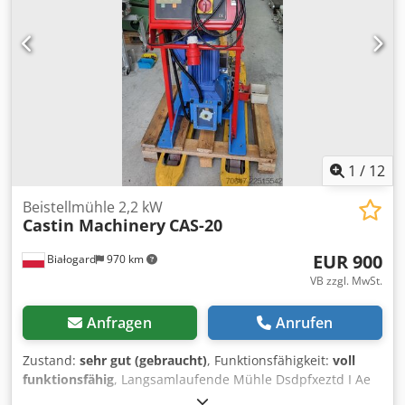
sowie 2 feststehende Messer (Ständer mit 4
Schneidkanten) Messerkonstruktion: Das Quick-Snap-
Messersystem macht eine Nachjustierung des Spaltes
nach dem Schärfen überflüssig (die Messer rasten in einer
festen Position ein). Maschinengewicht: ca. 130 kg
Absaugung: Unterer Edelstahlbehälter, vorbereitet für
pneumatische (Unterdruck-)Absaugung. Zusätzliche
Messer und Sieb
1
/
12
Beistellmühle 2,2 kW
Castin Machinery
CAS-20
EUR 900
Białogard
970 km
VB zzgl. MwSt.
Anfragen
Anrufen
Zustand:
sehr gut (gebraucht)
, Funktionsfähigkeit:
voll
funktionsfähig
, Langsamlaufende Mühle Dsdpfxeztd I Ae
Aaxjck Modell CAS-20 Abmessungen der Mahlkammer: 260