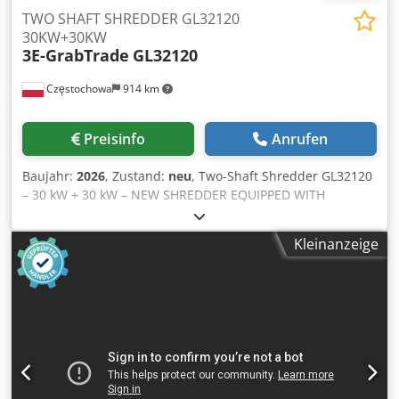
TWO SHAFT SHREDDER GL32120
30KW+30KW
3E-GrabTrade
GL32120
Częstochowa
914 km
Preisinfo
Anrufen
Baujahr:
2026
, Zustand:
neu
, Two-Shaft Shredder GL32120
– 30 kW + 30 kW – NEW SHREDDER EQUIPPED WITH
HYDRAULIC PRESSURE (CHECK THE ATTACHED TECHNICAL
DRAWING OF THE MACHINE ) GrabTrade has been
Kleinanzeige
specializing in the sale of machinery and complete
technological solutions for the recycling industry for many
years. We are an official representative of 3E Machinery in
Poland. We offer new and used shredders, granulators and
complete recycling systems. We offer a new industrial two-
shaft shredder 3E Machinery GL32120, equipped with two
independent drives with a power of 30 kW + 30 kW. The
machine operates at low speed and high torque, making it