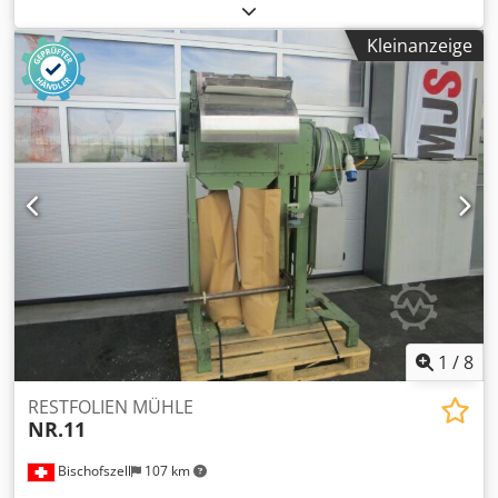
Granulator, Schredder, Pulvermühle, Granulatmühle,
Granulator, Rotormühle, Recyclingtechnik, Agglomerator -
Kleinanzeige
Zustand: ungebraucht, ohne Steuerung -Hersteller: WIPA,
Beistellmühle Hammermühle -Typ: WPZ 750-45 -
Antriebsmotor: 45 kW -Anzahl Schlägel: 4 Stück -Anzahl
Gegenmesser: 6 Stück -Einwurf: Ø 400 mm Dsdpfozbk Tiex
Aaxjck -Auswurf: Höhe verstellbar -Anzahl: 3 Stück
vorhanden -Preis: pro Stück -Abmessungen:
1160/2335/H1550 mm -Gewicht: 2100 kg
1
/
8
RESTFOLIEN MÜHLE
NR.11
Bischofszell
107 km