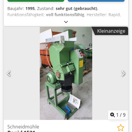
Baujahr:
1995
, Zustand:
sehr gut (gebraucht)
,
Funktionsfähigkeit:
voll funktionsfähig
, Hersteller: Rapid,
Schweden Modell: 1535 Abmessungen der Mahlkammer:
350 x 150 mm Leistung: 4 kW Neue Messer 15 Rotormesser
Kleinanzeige
2 Statormesser Dodpfoztfkxox Aaxock Zusätzliche Messer
und Siebe
1
/
9
Schneidmühle