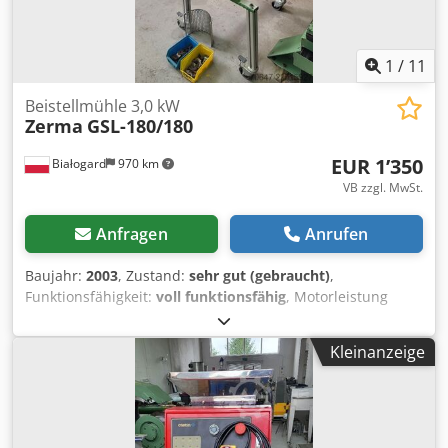
1
/
11
Beistellmühle 3,0 kW
Zerma
GSL-180/180
EUR 1’350
Białogard
970 km
VB zzgl. MwSt.
Anfragen
Anrufen
Baujahr:
2003
, Zustand:
sehr gut (gebraucht)
,
Funktionsfähigkeit:
voll funktionsfähig
, Motorleistung
(Direktantrieb): 3,0 kW (Getriebemotor) Rotordrehzahl: ca.
200 U/min (die niedrige Drehzahl reduziert Lärm und
Kleinanzeige
Staubentwicklung) Abmessungen der Schneidkammer: 270
x 180 mm Dsdpfx Aasztfh Dexsck Abmessungen des
Rotors: Durchmesser 180 mm / Schnittbreite 180 mm
Schneidsystem: 18 rotierende Messer
(stufenförmige/segmentierte Anordnung auf Scheiben)