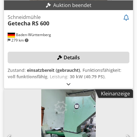
Auktion beendet
Schneidmühle
Getecha
RS 600
Baden-Württemberg
279 km
Details
Zustand:
einsatzbereit (gebraucht)
, Funktionsfähigkeit:
voll funktionsfähig
, Leistung:
30 kW (40.79 PS)
,
Einfüllöffnung Länge:
600 mm
, Breite der Einfüllöffnung:
500 mm
, Rotordurchmesser:
400 mm
, Rotorbreite:
600
Kleinanzeige
mm
, Kein Mindestpreis - garantierter Verkauf zum
höchsten Gebot! Die Maschine wurde ganzheitlich frisch
überholt! Robuste Schneidmühle mit starker Leistung!
TECHNISCHE DETAILS Anzahl Rotormesser: 5 Anzahl
Statormesser: 2 Rotorbreite: 600 mm Rotordurchmesser:
400 mm Einlauföffnung (B x L): 500 x 600 mm MASCHINEN-
DETAILS Antriebsleistung: 30 kW Geeignet für: