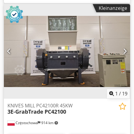
x 180 mm Leistung: 2,2 kW 18 Rotormesser 2 Stator-Messer
Kleinanzeige
Ersatzmesser
1
/
19
KNIVES MILL PC42100R 45KW
3E-GrabTrade
PC42100
Częstochowa
914 km