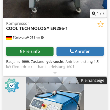
1
/
5
Kompressor
COOL TECHNOLOGY
EN286-1
Tönisvorst
518 km
Preisinfo
Anrufen
Baujahr:
1999
, Zustand:
gebraucht
, Antriebsleistung 1,5
kW Förderdruck 11 bar Literleistung 160 l
Maschinengewicht ca. 0,15 t Raumbedarf ca. 1,5x0,5x0,8 m
Crodpfx Aou Sbd Tjkaof
Kleinanzeige