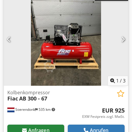
Gewicht mit Palette 230 kg
1
/
3
Kolbenkompressor
Fiac
AB 300 - 67
EUR 925
Soerendonk
535 km
EXW Festpreis zzgl. MwSt.
Anfragen
Anrufen