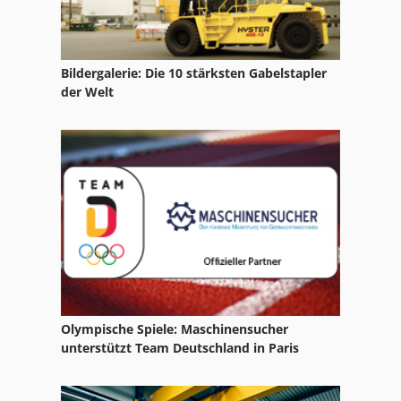
Ka 77
Kgs 1670
Bildergalerie: Die 10 stärksten Gabelstapler
Kompressor
der Welt
Kompressor Fahrbar
Kompressoren
Ks 205
Lufttrockner Kompressor
Mehrer Kompressoren
Nutzfahrzeuge
Olympische Spiele: Maschinensucher
Papier Und Stoffpresse
unterstützt Team Deutschland in Paris
Reinluftentstauber Und Brikettierpresse