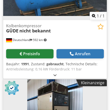
1
/
1
Kolbenkompressor
GÜDE
nicht bekannt
Deutschland
592 km
Preisinfo
Anrufen
Baujahr:
1991
, Zustand:
gebraucht
, Technische Details:
Antriebsleistung: 0,16 kW Förderdruck: 11 bar
Literleistung: 250 l Gesamtleistungsbedarf: 2,8 kw
Kolbenkompressor mit Druckbehälter Zustand:
Kleinanzeige
Zylinderkopfdichtung und Stahlblättchen defekt. Der
Kolben ist i.O. Csdou Nzxropfx Akaorf Verkauf als
Ersatzteilspender! *