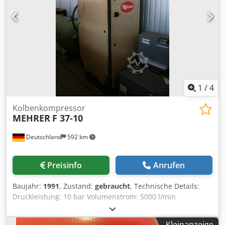
1
/
4
Kolbenkompressor
MEHRER
F 37-10
Deutschland
592 km
Preisinfo
Anrufen
Baujahr:
1991
, Zustand:
gebraucht
, Technische Details:
Druckleistung: 10 bar Volumenstrom: 5000 l/min
Motorleistung: 37 kW Cedpou Nzx Esfx Akajrf
Betriebsspannung: 380 V Abmessungen L x B x H:
Kleinanzeige