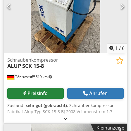
1
/
6
Schraubenkompressor
ALUP
SCK 15-8
Tönisvorst
519 km
Preisinfo
Anrufen
Zustand:
sehr gut (gebraucht)
, Schraubenkompressor
Fabrikat Alup Typ SCK 15-8 BJ 2008 Volumenstrom 1,7
m3/min. Druck 8 bar Motorleistung 11 kw - 380 Volt
Laststunden 14242 Cedpfoxcybdjx Akaorf Betriebsstunden
Kleinanzeige
42034 Länge 1ß30 mm Breite 620 mm Höhe 900 mm