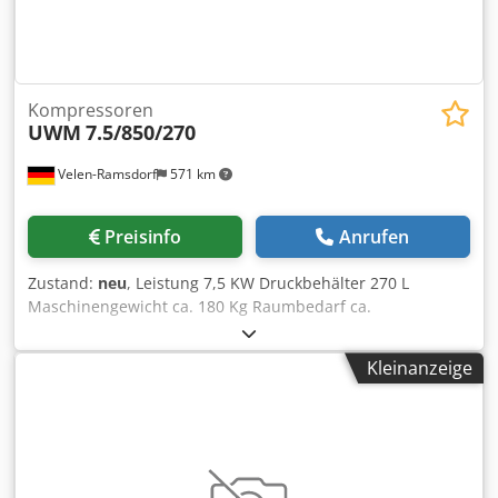
Kompressoren
UWM
7.5/850/270
Velen-Ramsdorf
571 km
Preisinfo
Anrufen
Zustand:
neu
, Leistung 7,5 KW Druckbehälter 270 L
Maschinengewicht ca. 180 Kg Raumbedarf ca.
1700x600x1270 mm Förderdruck 10 bar Literleistung 850
l/min Anschlußspannung 400 V Der UWM 7.5 / 850/270 K30
Kleinanzeige
+ Startbox mit K30-Pumpe, Keilriemenantrieb, eignet sich
hervorragend für den Einsatz zu Hause, in der Werkstatt,
in der Industrie Cedpfxjgnvuge Akaorf und bei schweren
Arbeiten. Die Startbox dient dazu, eine niedrigere
Startspannung zu erhalten (um Spitzenspannungen zu
reduzieren.