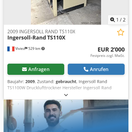
1
/
2
2009 INGERSOLL RAND TS110X
Ingersoll-Rand
TS110X
EUR 2’000
Viviez
529 km
Festpreis zzgl. MwSt.
Anfragen
Anrufen
Baujahr:
2009
, Zustand:
gebraucht
, Ingersoll Rand
TS1100W Drucklufttrockner Hersteller Ingersoll Rand
(gefertigt von Parker Hiross S.p.A., Italien) Typ
Kältetrockner – Industrielle Ausführung Cedpjxggmnjfx
Akasrf Industrielle Anwendungen • Aufbereitung von
Druckluft in pneumatischen Systemen • Industrielle
Anwendungen mit Anforderungen an trockene Luft: z.B.
Bearbeitung, Lackierung, Automatisierung usw. • Schutz
von feuchtigkeitsempfindlichen Anlagen Wichtige