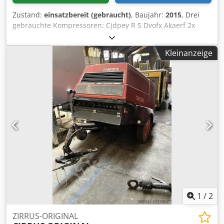
Zustand:
einsatzbereit (gebraucht)
, Baujahr:
2015
, Drei
gebrauchte Kompressoren: Cjdpey R S Dvofx Akaerf 2x
Servatechnik SR 300 Baujahr 2006 Kein Hauptschalter
montiert, ca. 24.000 Betriebsstunden 1x Worthing
Kleinanzeige
Creyssensac Baujahr 2015 kein Hauptschalter montiert ca.
72.000 Betriebsstunden
1
/
2
ZIRRUS-ORIGINAL