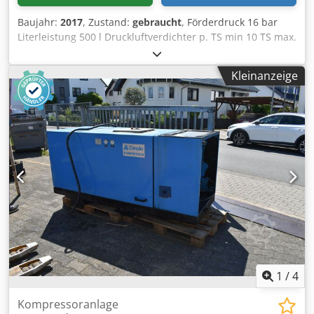
Baujahr:
2017
, Zustand:
gebraucht
, Förderdruck 16 bar
Literleistung 500 l Druckluftverdichter p. TS min 10 TS max.
50 grad Die techn. Daten sind Hersteller- bzw.
Betreiberangaben und daher für uns unverbindlich. Einen
Kleinanzeige
Zwischenverkauf behalten wir uns vor; es gelten
ausschließlich unsere Geschäfts- und
Verkaufsbedingungen. Über uns mehr als 400 eigene
Maschinen im Lager über 15.000 m² Lagerfläche,
Krankapazität 70 t Cedjzawh Dspfx Akajrf mehr als 10.000
Artikel Zubehör für Ihre Werkstatt Sie wollen Maschinen
Produktionslinien oder Ihren Betrieb verkaufen, dann
sprechen Sie uns an. Weitere Angebote finden Sie auf
unserer Webseite. Besichtigungen sind nach Absprache
möglich. Wir freuen uns auf Ihren Besuch. Ihr Markus
Hirsch Team
1
/
4
Kompressoranlage