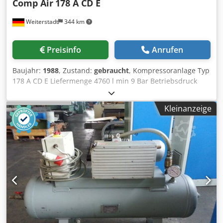
Comp Air
178 A CD E
Weiterstadt
344 km
Preisinfo
Anrufen
Baujahr:
1988
, Zustand:
gebraucht
, Kompressoranlage Typ
178 A CD E Liefermenge 4760 l min 9 Bar Betriebsdruck
Crsdogw Dqpepfx Akasf KW 30
Kleinanzeige