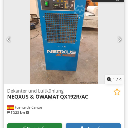
ausgestattet. Beachten Sie, dass es sich um eine
Hochdruckversion handelt (insbesondere für
Lastkraftwagen oder Orte, an denen ein höherer Druck
erforderlich ist) , Industrie und schwere Arbeit. Die
Startbox dient dazu, eine niedrigere Startspannung zu
erhalten (um Spitzenspannungen zu reduzieren. Csdehid
Erepfx Akaorf Der UWM 10/870/500 ist mit 400 V erhältlich
1
/
4
Dekanter und Luftkühlung
NEQXUS & ÖWAMAT
QX192R/AC
Fuente de Cantos
1’523 km