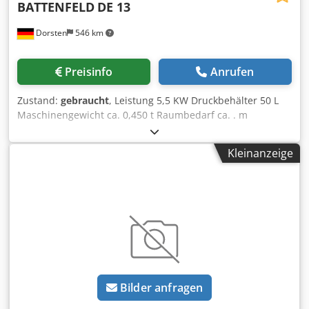
BATTENFELD
DE 13
Dorsten
546 km
Preisinfo
Anrufen
Zustand:
gebraucht
, Leistung 5,5 KW Druckbehälter 50 L
Maschinengewicht ca. 0,450 t Raumbedarf ca. . m
Förderdruck 330 bar Literleistung . l Medium: Stickstoff N2
The tech. Data are manufacturer or operator information
Kleinanzeige
and therefore non- binding. We reserve the right to prior
sale; Our terms and conditions of sale apply exclusively.
About us More than 400 of our own machines in stock Over
15,000 m² of storage space, 70 t crane capacity More than
10,000 items and accessories for your workshop If you are
interested in selling machines, production lines, or your
business, please contact us. You can find further offers on
our website. Tours are Crodpsyqvz Dofx Akaef possible by
appointment. We look forward to your visit. Your Markus
Bilder anfragen
Hirsch Team