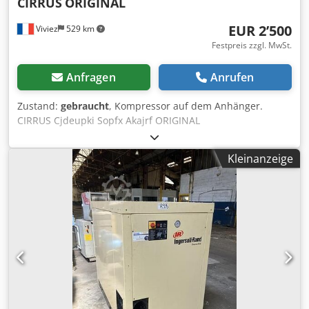
CIRRUS
ORIGINAL
EUR 2’500
Viviez
529 km
Festpreis zzgl. MwSt.
Anfragen
Anrufen
Zustand:
gebraucht
, Kompressor auf dem Anhänger.
CIRRUS Cjdeupki Sopfx Akajrf ORIGINAL
Kleinanzeige