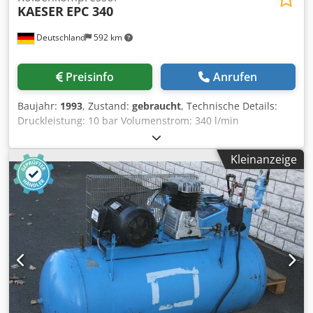
KAESER
EPC 340
Deutschland
592 km
Preisinfo
Anrufen
Baujahr:
1993
, Zustand:
gebraucht
, Technische Details:
Druckleistung: 10 bar Volumenstrom: 340 l/min
Tankvolumen: 350 l Anzahl Zylinder: 2 St. Motorleistungen:
37 kW Gesamtleistungsbedarf: 2,0 kw Gewicht: auf Anfrage
Kleinanzeige
kg Trockner und Druckluftbehälter Kompressor: Cedpfxou
Nzyce Akasrf - Motorleistung 37kW, Drehzahl 1450U/min,
Druckleistung 10bar, Hubvolumenstrom 340l/min
Druckbehälter: - Fabrikat OSK, Typ , für 11 bar, Temp.
-10°C bis +50°C, Volumeninhalt 350Liter, CE 92004
Trockner/Filteranlage: - Fabrikat Kaeser, Typ TB 9, zul.
Umgebungstemperatur -10°C bis +50°C *