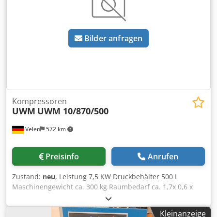
Bilder anfragen
Kompressoren
UWM
UWM 10/870/500
Velen
572 km
Preisinfo
Anrufen
Zustand:
neu
, Leistung 7,5 KW Druckbehälter 500 L
Maschinengewicht ca. 300 kg Raumbedarf ca. 1,7x 0,6 x
1,45 m Förderdruck 16 bar Literleistung 870 l Der UWM
10/870/500 K50 + Startbox ist mit einer K50-Pumpe
Kleinanzeige