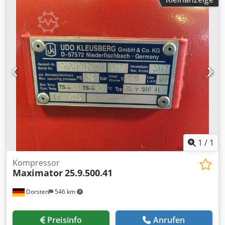
0,9x0,7x1,5 m Ausstattung: - Luftkühlung - Ansaugöffnung
= 500x400mm Verkauf wie steht, ohne Prüfung, als
Ersatzteilspender zum Verkauf. *
1
/
1
Kompressor
Maximator
25.9.500.41
Dorsten
546 km
Preisinfo
Anrufen