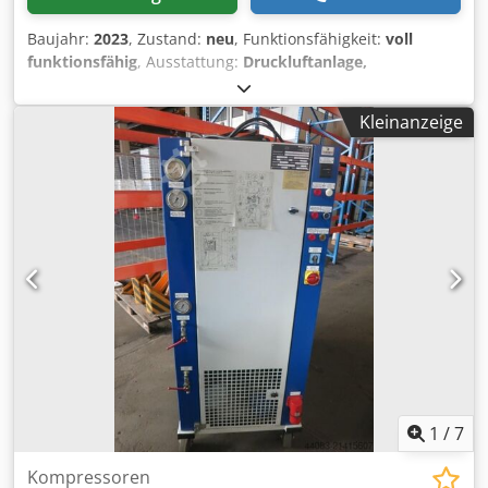
Baujahr:
2023
, Zustand:
neu
, Funktionsfähigkeit:
voll
funktionsfähig
, Ausstattung:
Druckluftanlage,
Kompressor
, FIAC AB 300 - 678 - Übergroßes Modell, sehr
konkurrenzfähiger Preis. - Mehrere ab Lager verfügbar.
Kleinanzeige
Spezifikationen: Tank: 270L Kompressorleistung: 650 L/min
Crsdpfx Akju Dxu Heaef Druck: 10 bar KW: 4 Pumpentyp:
AB 678 2/2 UMDREHUNGEN PRO MINUTE: 1000 Kode:
1121560311 EAN: 8020119109861 Abmessungen:
1600x560x1040 mm LxBxH
1
/
7
Kompressoren