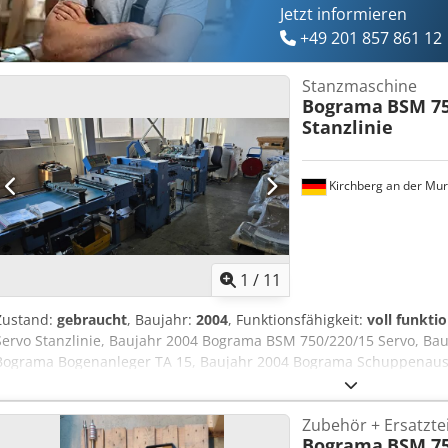
Jetzt informieren
+49 201 857 861 12
Stanzmaschine
Bograma
BSM 75
Stanzlinie
Kirchberg an der Mur
1
/
11
Zustand:
gebraucht
, Baujahr:
2004
, Funktionsfähigkeit:
voll funkti
Servo Stanzlinie, Baujahr 2004 Bograma BSM 750/220/15 Servo, Bau
Bograma Bogenanleger TA 15, Baujahr 2004 Bograma Schuppenausl
Zubehör + Ersatztei
Bograma
BSM 75