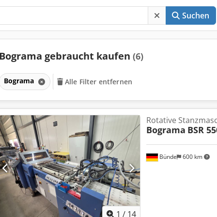
Suchen
Bograma gebraucht kaufen
(6)
Bograma
Alle Filter entfernen
Rotative Stanzmasc
Bograma
BSR 55
Bünde
600 km
1
/
14