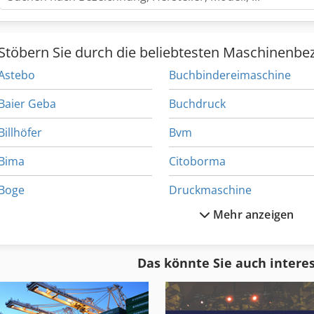
Stöbern Sie durch die beliebtesten Maschinenbe
Astebo
Buchbindereimaschine
Baier Geba
Buchdruck
Billhöfer
Bvm
Bima
Citoborma
Boge
Druckmaschine
Mehr anzeigen
Bogenanleger
Falzmaschine
Bogenoffsetdruckmaschine
Falzwalze
Das könnte Sie auch intere
Bomatic
Falzwerk
Brehmer
Heidelberger Falzmaschine