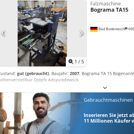
Falzmaschine
Bograma
TA15
Bad Bodenteich
69
1
/
5
Zustand:
gut (gebraucht)
, Baujahr:
2007
, Bograma TA 15 Bogenanle
höhenverstellbar Djdpfx Adsyuixdewsck
Gebrauchtmaschinen s
Inserieren Sie jetzt 
11 Millionen
Käufer w