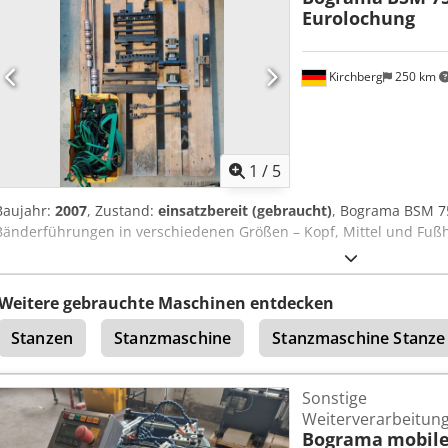
Eurolochung
Kirchberg
250 km
1
/
5
Baujahr:
2007
, Zustand:
einsatzbereit (gebraucht)
, Bograma BSM 7
Bänderführungen in verschiedenen Größen – Kopf, Mittel und Fußh
Weitere gebrauchte Maschinen entdecken
Stanzen
Stanzmaschine
Stanzmaschine Stanze
Sonstige
Weiterverarbeitun
Bograma
mobile