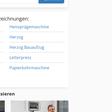
zeichnungen:
Heissprägemaschine
Herzog
Herzog Bauaufzug
Letterpress
Papierbohrmaschine
Prägemaschine
Stehendbogenauslage
ssieren