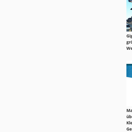
Gi
gr
We
Ma
üb
Kl
Ge