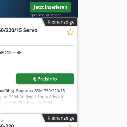
Jetzt inserieren
*pro Inserat/Monat
Kleinanzeige
0/220/15 Servo
r
250 km
Preisinfo
onsfähig
, Bograma BSM 750/220/15
jahr 2004 Dedjygr I Sepfx Adwsck
age SAB 750, Baujahr 2004
Kleinanzeige
le
0-220