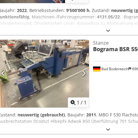
Baujahr:
2022
, Betriebsstunden:
9’500’000 h
, Zustand:
neuwertig (
funktionsfähig
, Maschinen-/Fahrzeugnummer:
4131.05/22
, -Bogra
Zylinderheizung -Druckmarken Leser -Koppelbox zu Ansteuerung e
STA 550BK für max 9 Nutzen -Leistung: 12.000 AT/h 165m/min Djdp
297 -Max. Format 550 x 750
Stanze
Bograma
BSR 55
Bad Bodenteich
69
Mehr Bilde
1
/
1
Zustand:
neuwertig (gebraucht)
, Baujahr:
2011
, MBO F 530 Flachs
Ausbrechstation Dcodszl Hlbepfx Adwok 850 Überführung 701 Schu