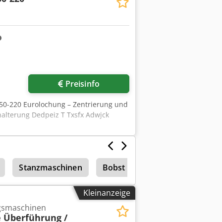
Preisinfo
50-220 Eurolochung – Zentrierung und
alterung Dedpeiz T Txsfx Adwjck
Stanzmaschinen
Bobst
Druckereimaschine
Kleinanzeige
gsmaschinen
 Überführung /