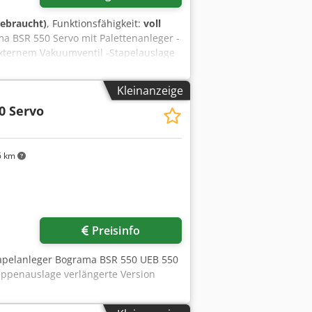
gebraucht)
, Funktionsfähigkeit:
voll
ma BSR 550 Servo mit Palettenanleger -
xternem Vakuumventil -Stapelauslage
fezl Skpsx Adweck -Min. Format 210 x
Kleinanzeige
0 Servo
6 km
r anfragen
Preisinfo
tapelanleger Bograma BSR 550 UEB 550
ppenauslage verlängerte Version