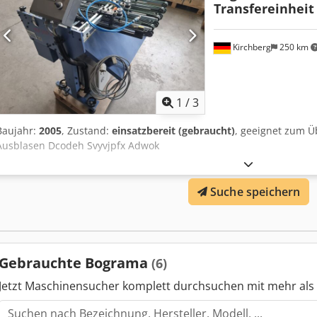
Transfereinheit
Kirchberg
250 km
1
/
3
Baujahr:
2005
, Zustand:
einsatzbereit (gebraucht)
, geeignet zum Ü
Ausblasen Dcodeh Svyvjpfx Adwok
Suche speichern
Gebrauchte Bograma
(6)
Jetzt Maschinensucher komplett durchsuchen mit mehr als