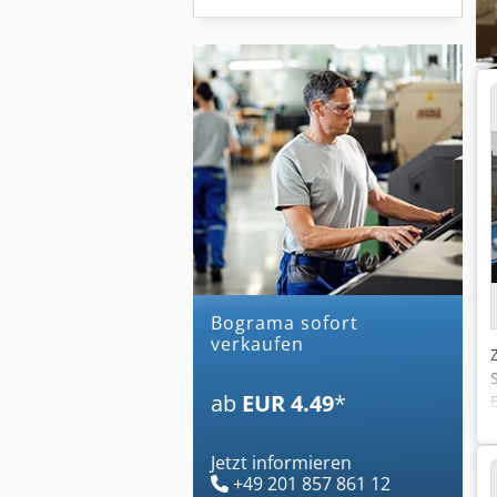
bograma sofort
verkaufen
ab
EUR 4.49
*
Jetzt informieren
+49 201 857 861 12