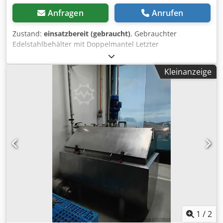
Anfragen
Anrufen
Zustand:
einsatzbereit (gebraucht)
, Gebrauchter
Edelstahlbehälter mit Doppelmantel Letzter
Verwendungszweck: Lebensmittel BEHÄLTER IST
GEREINIGT! Artikelnummer: 10247 Crjdpfx Ahod A Tt Aeisf
Kleinanzeige
Volumen: ca. 400L Typ: Stehend auf Füßen Material
(medienberührt): 1.4301 / AISI304 Ausführung:
Doppelmaltel Unterboden: Klöpperboden Oberboden:
Flachboden mit Klappdeckel Betriebsdruck lt. Typenschild:
ATM Abmessung Behälter: Behälterdurchmesser: 930mm
Zyl. Höhe: 450mm Gesamthöhe: Ca 1220mm Höhe der
Füße: 480mm Materialien: Innen: 1.4301 / AISI 304 Außen:
1.4301 / AISI 304 Einrichtungen: Doppelmantel um Zylinder
und Unterboden Diverse Anschlüsse Klappdeckel
Rührwerksaufnahme Typenschild
1
/
2