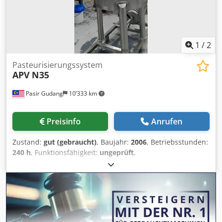
1
/
2
Pasteurisierungssystem
APV
N35
Pasir Gudang
10’333 km
Preisinfo
Anrufen
Zustand:
gut (gebraucht)
, Baujahr:
2006
, Betriebsstunden:
240 h
, Funktionsfähigkeit:
ungeprüft
,
Pasteurisierungsanlage Crsdpfxjzdf T Ne Ahisf