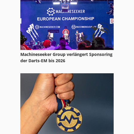
Format
Frm D Midi
Fu 115
Fu 400
Machineseeker Group verlängert Sponsoring
Fus 200
der Darts-EM bis 2026
Ga 11 Ff
Gl 172
International 2674
Ka 77
Kgs 1670
Lf 532