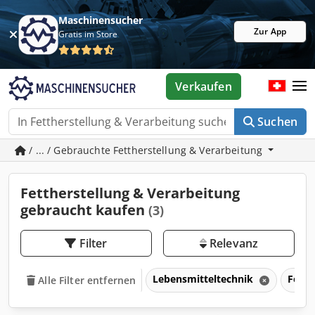
Maschinensucher
Zur App
Gratis im Store
Verkaufen
Suchen
/ ... / Gebrauchte Fettherstellung & Verarbeitung
Fettherstellung & Verarbeitung
gebraucht kaufen
(3)
Filter
Relevanz
Lebensmitteltechnik
Fetth
Alle Filter entfernen