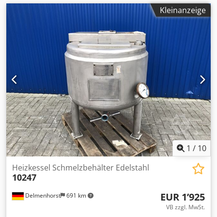
Kleinanzeige
1
/
10
Heizkessel Schmelzbehälter Edelstahl
10247
EUR 1’925
Delmenhorst
691 km
VB zzgl. MwSt.