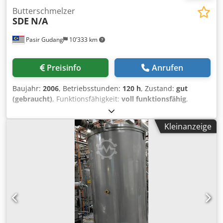
Butterschmelzer
SDE
N/A
Pasir Gudang
10’333 km
Preisinfo
Anrufen
Baujahr:
2006
, Betriebsstunden:
120 h
, Zustand:
gut
(gebraucht)
, Funktionsfähigkeit:
voll funktionsfähig
,
Butter-Schmelzer mit Förderpumpe (Marke Technica
Pompe) Cedpfxszdgadj Ahisrf
Kleinanzeige