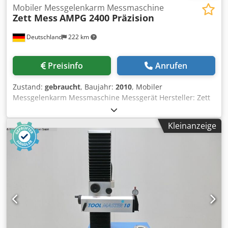
Mobiler Messgelenkarm Messmaschine
Zett Mess
AMPG 2400 Präzision
Deutschland
222 km
Preisinfo
Anrufen
Zustand:
gebraucht
, Baujahr:
2010
, Mobiler
Messgelenkarm Messmaschine Messgerät Hersteller: Zett
Mess Typ: AMPG 2400 Präzision Baujahr: 2010 - unbenützt
Codpfx Amswu E D Revsha Mess-Ø: 2.400 mm 22726ä
Kleinanzeige