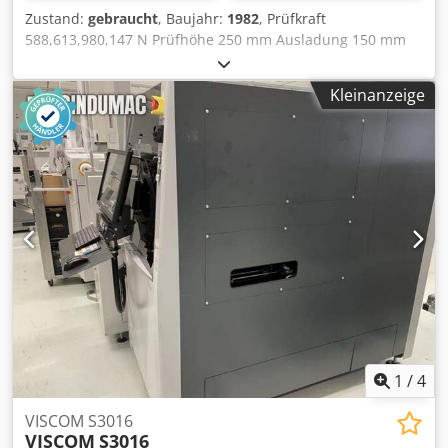
Zustand:
gebraucht
, Baujahr:
1982
, Prüfkraft
588,613,980,147 N Prüfhöhe 250 mm Ausladung 150 mm
Maschinengewicht ca. 100 kg Raumbedarf ca. 460 x 210 x
840 mm Art der Kraftwirkung: Federkraftbelastung
Kleinanzeige
Vorkraft: 98 kN Ausladung: 150 mm Prüfhöhe: 250 mm
Codpfxjyan Nre Amveha Prüfkraft:588 N, 613 N, 980 N,1471
N, 2450 N Spannung: 220 V Stromart: 50 Per Zubehör- und
Sondereinrichtungen: - Halter mit Diamantkegel 120 grad -
Härtevergl.-Platte HRC - Halter mit Hartmetallkugel 2,5 mm
Durchmesser - Härtevergl.-Platte HR 2,5/187,5 - Prüftisch
190 mm Durchmesser - prism. Prüftisch für max. 85 mm
durchmesser - Schutzhülle - Maschinentisch mit
Schublade Flächenbedarf: 460 x 210 x 840 mm Gewicht: ca.
100 kg
1
/
4
VISCOM S3016
VISCOM
S3016