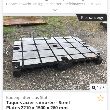
Gesamtgewicht:
80 kg
, Reicherter Stiefelmayer BRIRO VAK
Härteprüfer Härteprüfgerät inkl. Mwst. Hersteller:
Reicherter Typ: BRIRO VAK Chsdpfx Amsznh Nyevea
Kleinanzeige
Ausladung: ca. 150mm Max. Prüfhöhe: 250 - 300mm
Gewicht: ca. 80 Kg Sie können gerne zu einer Besichtigung
vorbeikommen. Gerne können wir für Sie eine
Kostengünstige Spedition organisieren! Sie erhalten eine
ordentliche Rechnung. Für Ausländische Kunden kann
auch eine Nettorechnung erstellt werden. Vorraussetzung
ist eine gültige Ust.Indent.Nr. Zwischenverkauf
vorbehalten. Besuchen Sie unseren Shop und sehen Sie
sich auch unsere weiteren Angebote an. Angegebene
Firmennamen und Warenzeichen sind Eigentum Ihrer
Inhaber und dienen lediglich zur Identifikation und
Beschreibung der Produkte. Abweichungen von
technischen Daten sowie Irrtümer in der Beschreibung des
Artikels können passieren und bleiben vorbehalten.
1
/
5
Bodenplatten aus Stahl
Taques acier rainurée - Steel
Plates
2210 x 1500 x 260 mm