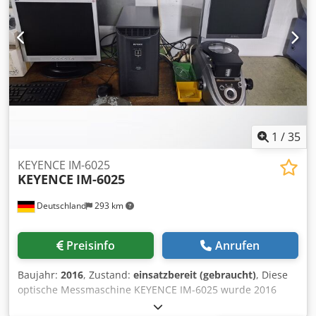
1
/
35
KEYENCE IM-6025
KEYENCE
IM-6025
Deutschland
293 km
Preisinfo
Anrufen
Baujahr:
2016
, Zustand:
einsatzbereit (gebraucht)
, Diese
optische Messmaschine KEYENCE IM-6025 wurde 2016
hergestellt. Sie verfügt über einen umfassenden Satz von