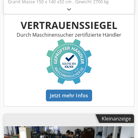
Granit Masse 150 x 140 x32 cm , Gewicht 2700 kg
Untergestell 4 Stück Hydr . Puffer letzte Kalibrierung 2023
Chodpozmidcsfx Amvoa
VERTRAUENSSIEGEL
Durch Maschinensucher zertifizierte Händler
Jetzt mehr Infos
Kleinanzeige