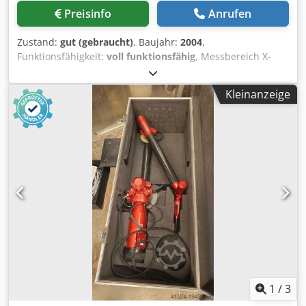
Preisinfo
Anrufen
Zustand:
gut (gebraucht)
, Baujahr:
2004
,
Funktionsfähigkeit:
voll funktionsfähig
, Messbereich X-
Achse:
316 mm
, Messbereich Y-Achse:
120 mm
,
Messbereich Z-Achse:
315 mm
, Zoller Hyperion 320EZ
Kleinanzeige
Aufnahmen für Miyano, Boley, und Index Maschinen
Chedpjwwl S Hsfx Amvea
1
/
3