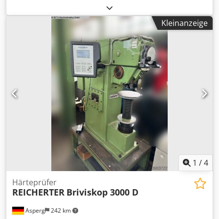
940 mm Gewicht: 0,8 t Cedpjzqzy Dsfx Amvjha
Kleinanzeige
1
/
4
Härteprüfer
REICHERTER
Briviskop 3000 D
Asperg
242 km