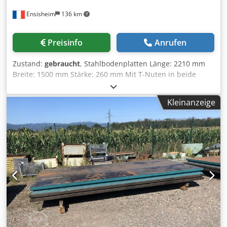
Ensisheim
136 km
Preisinfo
Anrufen
Zustand:
gebraucht
, Stahlbodenplatten Länge: 2210 mm
Breite: 1500 mm Stärke: 260 mm Mit T-Nuten in beide
Richtungen Codpfx Amozmw Iijvoha Gewicht: ca. 2 t 3
gleiche Platten verfügbar.
Kleinanzeige