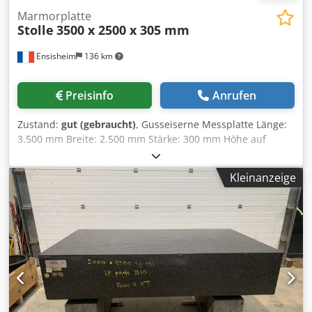
Marmorplatte
Stolle
3500 x 2500 x 305 mm
Ensisheim
136 km
Preisinfo
Anrufen
Zustand:
gut (gebraucht)
, Gusseiserne Messplatte Länge:
3.500 mm Breite: 2.500 mm Stärke: 300 mm Höhe auf
Füßen: 900 mm Geliefert mit 12 Nivellierfüßen Gewicht: 6,3
t Csdezmw Hrepfx Amvsha
Kleinanzeige