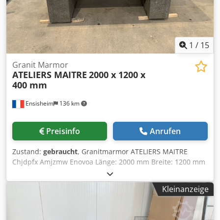
1
/
15
Granit Marmor
ATELIERS MAITRE
2000 x 1200 x
400 mm
Ensisheim
136 km
Preisinfo
Anrufen
Zustand:
gebraucht
, Granitmarmor ATELIERS MAITRE
Chjdpfx Amjzmw Enovoa Länge: 2000 mm Breite: 1200 mm
Dicke: 400 mm Höhe auf Füßen: 910 mm Klasse 2 Gewicht:
ca. 2 T
Kleinanzeige