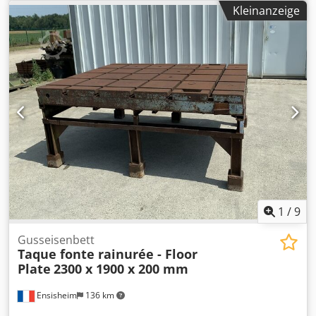
Füße: 6 Stück Gewicht: ca. 4 t Wurde als Koordinatenmess-
Kleinanzeige
Marmor verwendet. Es sind 2 identische Marmorplatten
verfügbar.
1
/
9
Gusseisenbett
Taque fonte rainurée - Floor
Plate
2300 x 1900 x 200 mm
Ensisheim
136 km