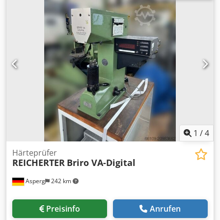
1
/
4
Härteprüfer
REICHERTER
Briro VA-Digital
Asperg
242 km
Preisinfo
Anrufen