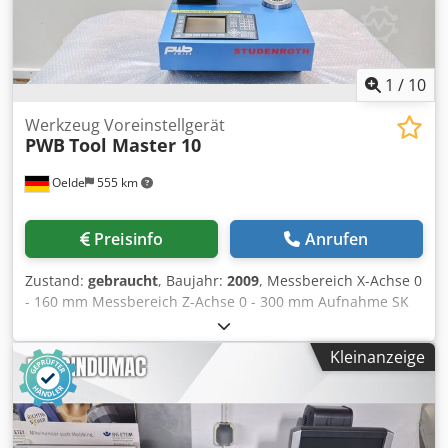
1
/
10
Werkzeug Voreinstellgerät
PWB
Tool Master 10
Oelde
555 km
Preisinfo
Anrufen
Zustand:
gebraucht
, Baujahr:
2009
, Messbereich X-Achse 0
- 160 mm Messbereich Z-Achse 0 - 300 mm Aufnahme SK
40 / BT 40 Auflösung 0,001 mm Umgebungstemperatur 0 -
45 °C Raumbedarf ca. 0,60 x 0,50 x 0,85 m Gewicht ca. 60
Kleinanzeige
kg Werkzeug Voreinstellgerät PWB - Tool Master 10 - inkl.
Messelektronic TC100 Chjdpjzrzqfofx Amvea