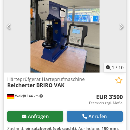
Ausländische Kunden kann auch eine Nettorechnung
erstellt werden. Vorraussetzung ist eine gültige
Ust.Indent.Nr. Zwischenverkauf vorbehalten. Besuchen Sie
unseren Shop und sehen Sie sich auch unsere weiteren
Angebote an. Cedpfsznh U Aox Amvjha Angegebene
Firmennamen und Warenzeichen sind Eigentum Ihrer
Inhaber und dienen lediglich zur Identifikation und
Beschreibung der Produkte. Abweichungen von
technischen Daten sowie Irrtümer in der Beschreibung des
Artikels können passieren und bleiben vorbehalten.
1
/
10
Härteprüfgerät Härteprüfmaschine
Reicherter
BRIRO VAK
EUR 3’500
Wald
144 km
Festpreis zzgl. MwSt.
Anfragen
Anrufen
Zustand:
einsatzbereit (gebraucht)
, Ausladung:
150 mm
,