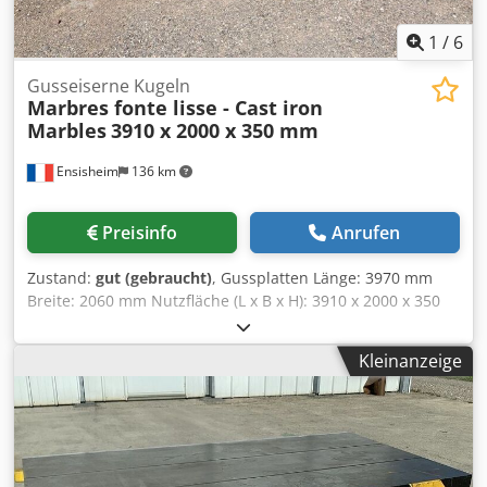
1
/
6
Gusseiserne Kugeln
Marbres fonte lisse - Cast iron
Marbles
3910 x 2000 x 350 mm
Ensisheim
136 km
Preisinfo
Anrufen
Zustand:
gut (gebraucht)
, Gussplatten Länge: 3970 mm
Breite: 2060 mm Nutzfläche (L x B x H): 3910 x 2000 x 350
mm Geliefert mit 6 Nivellierfüßen Gewicht: 7 t Cjdezmw H
Sspfx Amvsha Es sind 2 identische Platten verfügbar.
Kleinanzeige