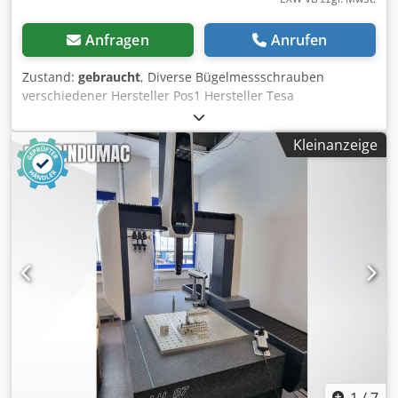
Umfassendes Paket von Messinstrumenten
Anfragen
Anrufen
Zustand:
gebraucht
, Diverse Bügelmessschrauben
verschiedener Hersteller Pos1 Hersteller Tesa
Messbereich: 0 – 25mm Skalenwert: 1/100 mm Pos2
Hersteller Tesa Swiss Made Messbereich: 100 – 125mm
Kleinanzeige
Skalenwert: 1/100 mm Pos3 Hersteller Unbekannt
Messbereich: 25 – 50mm Skalenwert: 1/100 mm Pos4
Hersteller Tesa Messbereich: 0 – 25mm Skalenwert: 1/100
mm Feststellschraube defekt Pos5 Hersteller Hommel
Werke Messbereich: 25 – 50mm Skalenwert: 1/100mm Pos6
Hersteller Mahr Messtechnik Messbereich: 70 – 95mm
Skalenwert: 1/100mm Pos7 Hersteller Tesa Messbereich: 0
– 25mm Skalenwert: 1/100 Pos8 Hersteller Mahr
Messbereich: 120 – 145mm Skalenwert: 1/100mm Pos9
Hersteller Mahr Messbereich: 120 – 145mm Skalenwert:
1/100mm Pos10 Hersteller Mahr Messbereich: 120 –
145mm Skalenwert: 1/100mm Pos11 Hersteller Tesa
Messbereich: 75 – 100mm Skalenwert: 1/100mm
Feststellschraube fehlt Pos14 Hersteller J.E. Reinecker