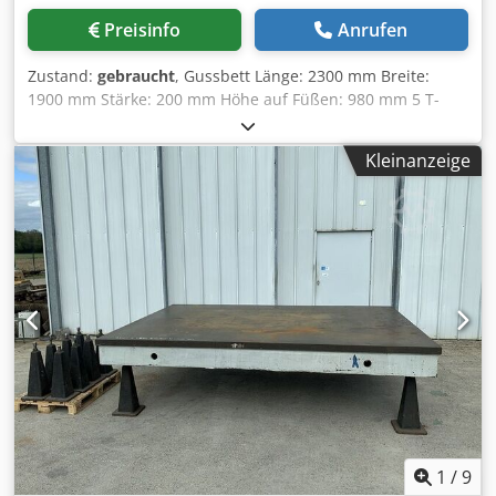
Preisinfo
Anrufen
Zustand:
gebraucht
, Gussbett Länge: 2300 mm Breite:
1900 mm Stärke: 200 mm Höhe auf Füßen: 980 mm 5 T-
Nuten horizontal und vertikal T-Nuten-Maße: 60 x 35 mm
Cedpszmw Hxjfx Amvsha Quadratmaß: 365 x 365 mm Riss
Kleinanzeige
an einer Längs-T-Nut (siehe Foto) Gewicht: ca. 3 t
1
/
9