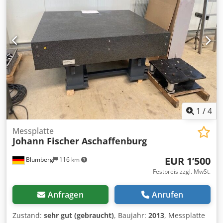
1
/
4
Messplatte
Johann Fischer Aschaffenburg
EUR 1’500
Blumberg
116 km
Festpreis zzgl. MwSt.
Anfragen
Anrufen
Zustand:
sehr gut (gebraucht)
, Baujahr:
2013
, Messplatte