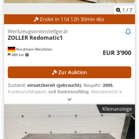
1
/
7
Endet in
11
d
12
h
30
min
43
s
Werkzeugvoreinstellgerät
ZOLLER
Redomatic1
Nordrhein-Westfalen
EUR 3’900
486 km
Zur Auktion
Zustand:
einsatzbereit (gebraucht)
, Baujahr:
2005
,
Funktionsfähigkeit:
voll funktionsfähig
, Messbereich X-
Achse:
300 mm
, Messbereich Y-Achse:
250 mm
,
Messbereich Z-Achse:
600 mm
, Gesamtgewicht:
700 kg
,
Kleinanzeige
Kombiniertes Einstell-, Schrumpf- und Messgerät Hinweis:
Am 30.05.2022 wurde die Maschine von einem Techniker
der Firma ZOLLER überprüft. Das Schrumpfen ist derzeit
nicht möglich. Die Induktionsspule und das Ansteuergerät
müssten erneuert werden. TECHNISCHE DETAILS