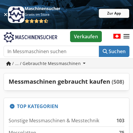
Maschinensucher
Zur App
Gratis im Store
Verkaufen
Suchen
/ ... / Gebrauchte Messmaschinen
Messmaschinen gebraucht kaufen
(508)
TOP KATEGORIEN
Sonstige Messmaschinen & Messtechnik
103
Messplatten
75