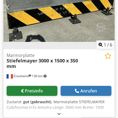
1
/
6
Marmorplatte
Stiefelmayer
3000 x 1500 x 350
mm
Ensisheim
136 km
Preisinfo
Anrufen
Zustand:
gut (gebraucht)
, Marmorplatte STIEFELMAYER
Cjdpfxszmw H Es Amvsha Länge: 3000 mm Breite: 1500
mm Stärke: 350 mm Höhe mit Füßen: 600 mm Anzahl der