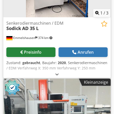
an: - Inbetriebnahme der Maschine bei Ihnen vor Ort -
Steuerungsschulung - Zubehör wie Kühler und
Spannmittel
1
/
3
Senkerodiermaschinen / EDM
Sodick
AD 35 L
Emmelshausen
374 km
Preisinfo
Anrufen
Zustand:
gebraucht
, Baujahr:
2020
, Senkerodiermaschinen
/ EDM Verfahrweg X: 350 mm Verfahrweg Y: 250 mm
Verfahrweg Z: 270 mm Tischgröße X: 600 mm Tischgröße Y:
400 mm max. Werkstückgröße X: 975 mm max.
Kleinanzeige
Werkstückgröße Y: 555 mm Dwsdpeztpk Ajfx Ai Tja max.
Werkstückgröße Z: 350 mm max. Elektrodengewicht: 50 kg
max. Werkstückgewicht: 550 kg Kühler