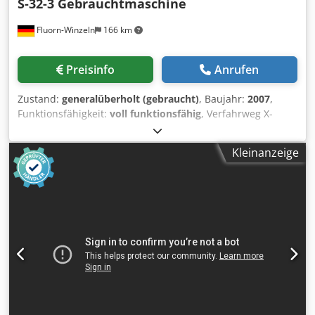
S-32-3 Gebrauchtmaschine
Fluorn-Winzeln
166 km
Preisinfo
Anrufen
Zustand:
generalüberholt (gebraucht)
, Baujahr:
2007
,
Funktionsfähigkeit:
voll funktionsfähig
, Verfahrweg X-
Achse:
300 mm
, Verfahrweg Y-Achse:
200 mm
,
Garantiezeit:
12 Monate
, Zum Verkauf steht eine
Kleinanzeige
Startlocherodiermaschine bes S 32-3 Eigenschaften hohe
Bohrgeschwindigkeit geringer Elektrodenverschleiß
Tischgröße (Breite x Tiefe) 450 x 210 mm Verfahrwege X/Y/Z
290 x 190 x 350 mm Motorische Grobverstellung Z 150 mm
Max. Werkstückhöhe 245 mm Dwjdpfxeir Eahs Ai Tja Max.
Gewicht des Werkstücks 200 kg Verstellung
Elektrodenführung 150 mm Elektrodendurchmesser 0,3 –
10 mm Außenmaße der Maschine 1030 x 800 x 2100 mm
Nettogewicht der Maschine 600 kg Filtration Kanister 20 l
(Standard), Programmierbare Z-Achse Standard Mehrere
Maschinen sofort lieferbar.