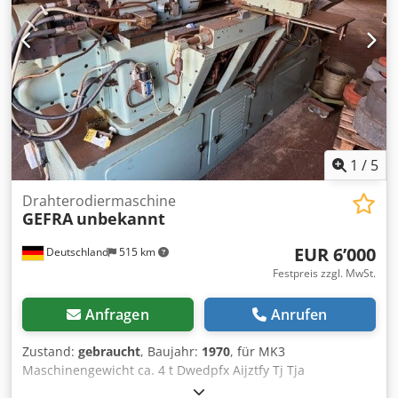
1
/
5
Drahterodiermaschine
GEFRA
unbekannt
EUR 6’000
Deutschland
515 km
Festpreis zzgl. MwSt.
Anfragen
Anrufen
Zustand:
gebraucht
, Baujahr:
1970
, für MK3
Maschinengewicht ca. 4 t Dwedpfx Aijztfy Tj Tja