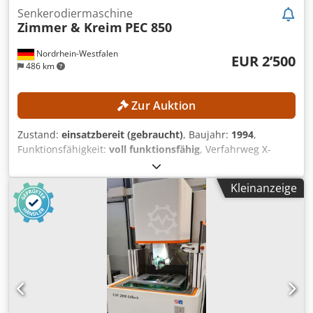
Senkerodiermaschine
Zimmer & Kreim
PEC 850
Nordrhein-Westfalen
EUR 2’500
486 km
Zur Auktion
Zustand:
einsatzbereit (gebraucht)
, Baujahr:
1994
,
Funktionsfähigkeit:
voll funktionsfähig
, Verfahrweg X-
Achse:
565 mm
, Verfahrweg Y-Achse:
400 mm
, Verfahrweg
Z-Achse:
415 mm
, Werkstückgewicht (max.):
1’000 kg
,
Kleinanzeige
Tischbreite:
600 mm
, TECHNISCHE DETAILS Arbeitskopf
Verfahrweg X-Achse: 565 mm Verfahrweg Y-Achse: 400 mm
Verfahrweg Z-Achse: 415 mm Auflösung X-, Y- und Z-Achse:
0,001 mm Auflösung C-Achse: 0,001°
Eilganggeschwindigkeit: 800 mm/min Elektrodengewicht
ohne Rotation max.: 100 kg Elektrodengewicht mit Rotation
max.: 15 kg Arbeitstisch Tischlänge: 840 mm Tischbreite:
600 mm Dielektrikum über Tisch: 360 mm
Werkstückgewicht max.: 1.000 kg Anzahl T-Nuten: 4 T-