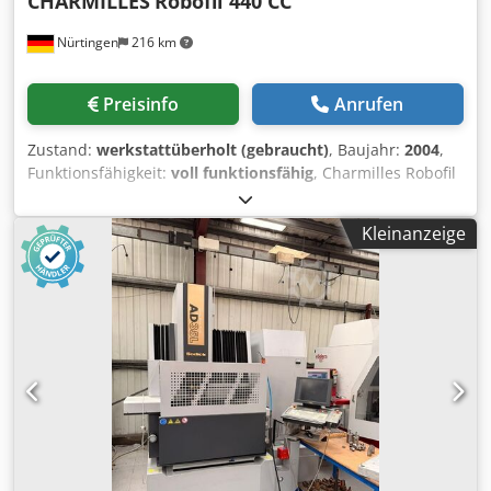
CHARMILLES
Robofil 440 CC
die Maschine auch für Sie in Betrieb.
Nürtingen
216 km
Preisinfo
Anrufen
Zustand:
werkstattüberholt (gebraucht)
, Baujahr:
2004
,
Funktionsfähigkeit:
voll funktionsfähig
, Charmilles Robofil
440 CC Baujahr 2004 Charmilles Millenium Steuerung
Verfahrwege (X / Y / Z): 550 x 350 x 400 mm Verfahrwege (U
Kleinanzeige
/ V): 550 x 350 mm Max. Konikwinkel: +/- 30° bei 400 mm
Höhe Integrated Collision Protection (ICP) auf allen 5
Achsen Maximale Werkstückabmessungen: 1200 x 700 x
400 mm Maximales Werkstückgewicht: 1500 kg
Schneidgeschwindigkeit von 400 mm²/min Beste
Oberfläche: Ra 0,2 µm Dedpfx Aszrur Nsi Tswa Verfügbare
Drahtdurchmesser: 0,15 mm bis 0,33 mm Abmessungen
der kompletten Anlage: 2600 x 2810 x 2240 mm
Gesamtgewicht der Anlage: 3300 kg Die Maschine wurde
von uns bereits getestet und einem Service unterzogen.
Auf Wunsch bieten wir Ihnen folgende Dienstleistungen