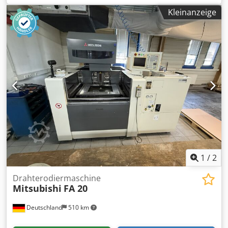
Kleinanzeige
1
/
2
Drahterodiermaschine
Mitsubishi
FA 20
Deutschland
510 km