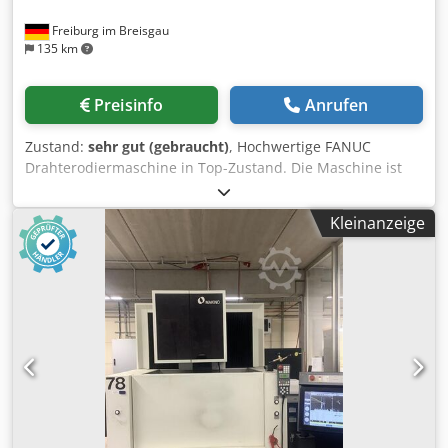
Freiburg im Breisgau
135 km
Preisinfo
Anrufen
Zustand:
sehr gut (gebraucht)
, Hochwertige FANUC
Drahterodiermaschine in Top-Zustand. Die Maschine ist
gepflegt, betriebsbereit und eignet sich für präzise
Drahterodierarbeiten im Werkzeug-, Formen- und
Kleinanzeige
Präzisionsmaschinenbau. Hersteller: FANUC Modell:
ROBOCUT α-1iD Typ: A04B-0320-B001 #E5 Maschinen-Nr.:
P089D1671 Baujahr: 09/2008 Steuerung: FANUC Series
310iS-WA Maschinentyp: CNC-Drahterodiermaschine X-
Achse: 600 mm Y-Achse: 400 mm Z-Achse: 310 mm U-
Achse: 200 mm V-Achse: 200 mm Eilgang X: 900 mm/min
Eilgang Y: 900 mm/min Eilgang Z: 900 mm/min Eilgang U:
450 mm/min Dedpfx Aiozrzzdo Tewa Eilgang V: 450
mm/min Max. Werkstückgewicht: 1.000 kg
Maschinengewicht: 3.000 kg Netzanschluss: 200 V AC, 3-
phasig, 50/60 Hz Anschlussleistung: 13 kVA Automatisches