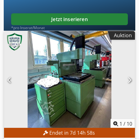
Filtersystem: Patronenfilter MASCHINEN-DETAILS
Maschinengewicht: 3.500 kg AUSSTATTUNG - Kühlaggregat
Jetzt inserieren
*pro Inserat/Monat
Auktion
1
/
10
Endet in
7
d
14
h
56
s