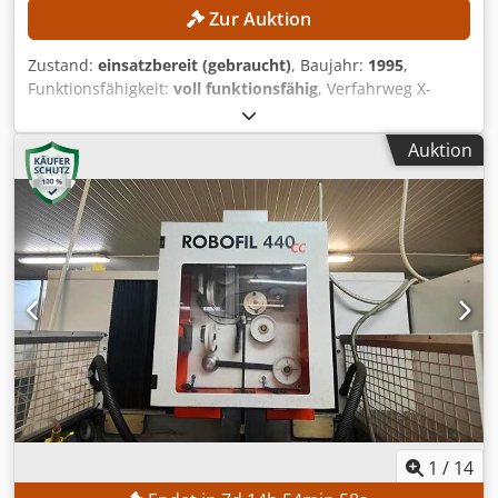
Zur Auktion
Zustand:
einsatzbereit (gebraucht)
, Baujahr:
1995
,
Funktionsfähigkeit:
voll funktionsfähig
, Verfahrweg X-
Achse:
350 mm
, Verfahrweg Y-Achse:
250 mm
, Verfahrweg
Z-Achse:
350 mm
, Werkstückgewicht (max.):
400 kg
,
Auktion
Steuerungsmodell:
AGIEMATIC T
, Kein Mindestpreis -
garantierter Verkauf zum höchsten Gebot! TECHNISCHE
DETAILS Verfahrweg X: 350 mm Verfahrweg Y: 250 mm
Verfahrweg Z: 350 mm Eilgang: ca. 720 mm/min Achsen: 4
(X, Y, Z, C) Arbeitsbereich Tischgröße: 600 × 450 mm
Werkstückabmessungen max.: ca. 860 × 620 × 350 mm
Werkstückgewicht max.: 400 kg Elektrodengewicht max.:
100 kg Arbeitsbehälter innen: ca. 830 × 590 × 350 mm
Abstand Tisch zu Pinole: 170 – 520 mm MASCHINEN-
DETAILS Steuerung: AGIEMATIC T Generator: AGIEPULS 60
Netzanschluss: 400 V / 50 Hz Djdpfjzpypnox Ai Tjwa
Abmessungen & Gewicht Abmessungen (L x B x H): ca.
3.000 × 1.700 × 2.580 mm Maschinengewicht: ca. 2.550 kg
1
/
14