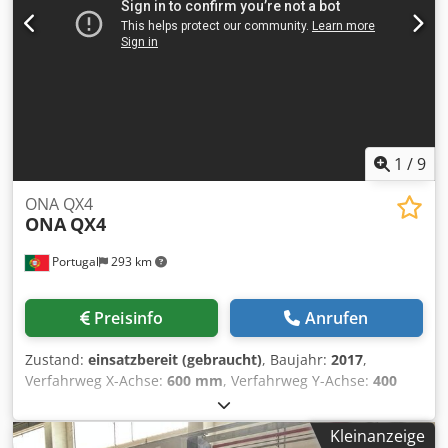
wir zum Verkauf anbieten. Kontaktieren Sie uns für weitere
Details. Djdpsy T R D Hsfx Ai Tswa
1
/
9
ONA QX4
ONA
QX4
Portugal
293 km
Preisinfo
Anrufen
Zustand:
einsatzbereit (gebraucht)
, Baujahr:
2017
,
Verfahrweg X-Achse:
600 mm
, Verfahrweg Y-Achse:
400
mm
, Verfahrweg Z-Achse:
400 mm
, Gesamtgewicht:
4’350
kg
, Anzahl der Achsen:
3
, Diese 3-Achsen-ONA QX4
Kleinanzeige
Senkerodiermaschine wurde im Jahr 2017 hergestellt. Sie