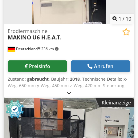
Einfädeln des Drahtes Bearbeitung im Vollbad Geeigneter
Drahtdurchmesser: 0,10–0,30 mm Auf Anfrage schicken
wir Ihnen auch gerne ein Video zu.
1
/
10
Erodiermaschine
MAKINO
U6 H.E.A.T.
Deutschland
236 km
Preisinfo
Anrufen
Zustand:
gebraucht
, Baujahr:
2018
, Technische Details: x-
Weg: 650 mm y-Weg: 450 mm z-Weg: 420 mm Steuerung:
MAKINO Hyper i U-Achse: ± 75 mm Dodpjy I Ak Isfx Ai Tjwa
V-Achse: ± 75 mm max. Werkstückgröße LxBxH: 1000 x 800
Kleinanzeige
x 400 mm Werkstückgewicht: max. 1500 kg Tischgröße: 910
x 710 mm Maschinengewicht ca.: 5 t Maße
(Länge/Breite/Höhe): 3 x 3 x 2,3 mm Zubehör:
Programmspeicher 10 GB Ethernet I/P Schnittstelle 5-achs
Wasserbad-Drahterodiermaschine in exzellentem Zustand.
H.E.A.T. System für schnellste Schnittgeschwindigkeiten *