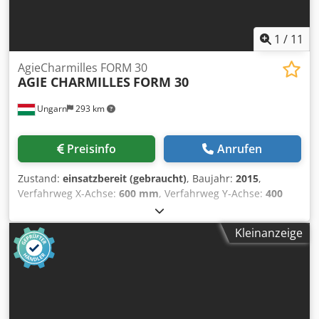
1
/
11
AgieCharmilles FORM 30
AGIE CHARMILLES
FORM 30
Ungarn
293 km
Preisinfo
Anrufen
Zustand:
einsatzbereit (gebraucht)
, Baujahr:
2015
,
Verfahrweg X-Achse:
600 mm
, Verfahrweg Y-Achse:
400
mm
, Verfahrweg Z-Achse:
400 mm
, Anzahl der Achsen:
4
,
Diese 4-Achsen AgieCharmilles FORM 30
Kleinanzeige
Senkerodiermaschine wurde 2015 hergestellt. Sie verfügt
über einen X-Achsen-Verfahrweg von 600 mm, einen Y-
Achsen-Verfahrweg von 400 mm und einen Z-Achsen-
Verfahrweg von 400 mm. Wenn Sie auf der Suche nach
hochwertigen Senkerodiermaschinen sind, sollten Sie die
AgieCharmilles FORM 30 Maschine in Betracht ziehen, die