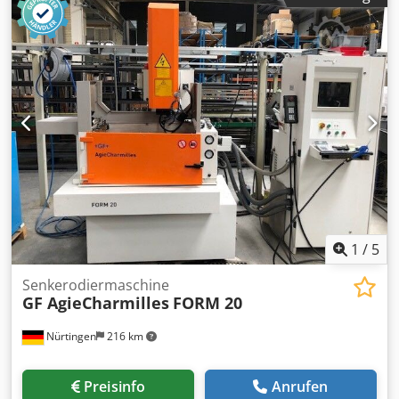
/ V): 550 x 350 mm Max. Konikwinkel: +/- 30° bei 400 mm
Höhe Integrated Collision Protection (ICP) auf allen 5
Achsen Maximale Werkstückabmessungen: 1200 x 700 x
400 mm Dwedpfx Aiezruvue Tsa Maximales
Werkstückgewicht: 1500 kg Schneidgeschwindigkeit von
340 mm²/min Beste Oberfläche: Ra 0,2 µm Verfügbare
Drahtdurchmesser: 0,15 mm bis 0,33 mm Abmessungen
der kompletten Anlage: 2600 x 2540 x 2240 mm
Gesamtgewicht der Anlage: 3300 kg Die Maschine wird von
uns nach Auftragseingang gereinigt und generalüberholt
sowie auf alle Funktionen getestet. Sie erhalten eine
Gewährleistung von 6 Monaten auf die Maschine. Gerne
bieten wir Ihnen die Inbetriebnahme der Maschine an.
1
/
5
Senkerodiermaschine
GF AgieCharmilles
FORM 20
Nürtingen
216 km
Preisinfo
Anrufen