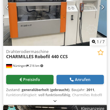
1
/
7
Drahterodiermaschine
CHARMILLES
Robofil 440 CCS
Nürtingen
216 km
Preisinfo
Anrufen
Zustand:
generalüberholt (gebraucht)
, Baujahr:
2011
,
Funktionsfähigkeit:
voll funktionsfähig
, Charmilles Robofil
440 CCS Baujahr 2011 Charmilles Millenium Steuerung
Verfahrwege (X / Y / Z): 550 x 350 x 400 mm Verfahrwege (U
Kleinanzeige