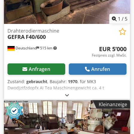
1
/
5
Drahterodiermaschine
GEFRA
F40/600
EUR 5’000
Deutschland
515 km
Festpreis zzgl. MwSt.
Anfragen
Anrufen
Zustand:
gebraucht
, Baujahr:
1970
, für MK3
Dwodjztfzdopfx Ai Tea Maschinengewicht ca. 4 t
Kleinanzeige