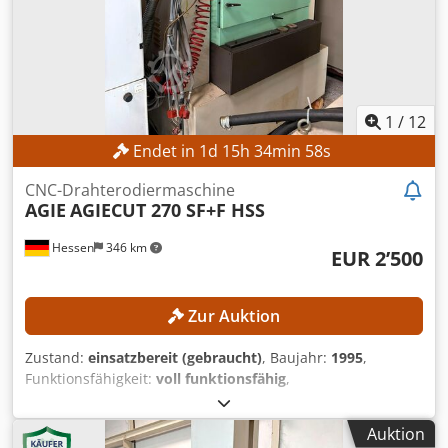
1
/
12
Endet in
1
d
15
h
34
min
56
s
CNC-Drahterodiermaschine
AGIE
AGIECUT 270 SF+F HSS
Hessen
346 km
EUR 2’500
Zur Auktion
Zustand:
einsatzbereit (gebraucht)
, Baujahr:
1995
,
Funktionsfähigkeit:
voll funktionsfähig
,
Maschinen-/Fahrzeugnummer:
193.006
, Verfahrweg X-
Achse:
350 mm
, Verfahrweg Y-Achse:
250 mm
, Verfahrweg
Auktion
Z-Achse:
256 mm
, Drahtdurchmesser (max.):
0.33 mm
,