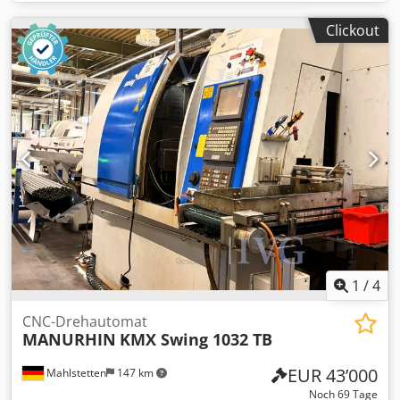
Clickout
1
/
4
CNC-Drehautomat
MANURHIN
KMX Swing 1032 TB
EUR 43’000
Mahlstetten
147 km
Noch 69 Tage