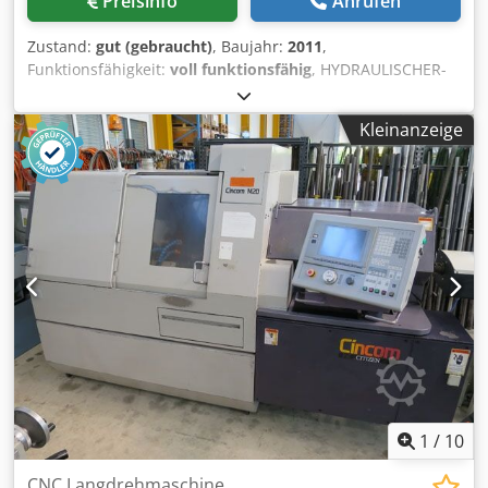
Preisinfo
Anrufen
Zustand:
gut (gebraucht)
, Baujahr:
2011
,
Funktionsfähigkeit:
voll funktionsfähig
, HYDRAULISCHER-
VERTIKAL-BANDSÄGE-AUTOMAT HYDRAULIC VERTICAL
BAND-SAWING-MACHINE FABRIKAT / MADE K A S T O
Kleinanzeige
MODELL / TYPE SSB A 2 BAUJAHR/ NEW 2011 Schnittbereich
rund Sawing capacity round 260 mm Schnittbereich flach B
x H Sawing capacity flat Wx H 260 x 260 mm Minimal zu
sägender Durchmesser Minimum sawing capacity 10 mm
Cedpfxjzr D Umo Alysha Sägebandabmessung Sawing
band dimension 4115 x 41 x 1,3 mm Antriebsleistung
Power 5,5 kw Schnittgeschwindigkeit Cutting speed 15 –
125 m/min Materialnachschublänge je Hub Material feed
each stroke 608 mm Materialnachschublänge mehfach
Material feed each multiple Max. 9999 mm Gewicht der
Maschine Weight of machine 2200 kg Alle Angaben ohne
Gewähr – Irrtum vorbehalten Ausstattung / Accessories -
Späneförderer – chip-conveyor - Betriebsanleitung-
documentation - Rollenbahn 3600 mm Länge / roller
1
/
10
conveyor length 3600 mm - Sägebänder – some bands -
CNC Langdrehmaschine