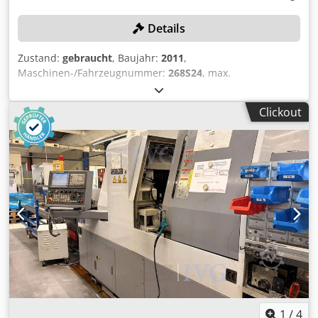
Details
Zustand:
gebraucht
, Baujahr:
2011
,
Maschinen-/Fahrzeugnummer:
268S24
, max.
Stangendurchmesser: 32 mm, max. Bearbeitungslänge:
250 mm, mit Steuerung FANUC Series 160i-TB, Förderband,
Clickout
Späneförderer, linksseitiger Stangenlader FMB Turbo 3-36,
Seriennummer: 51-261463/876667, Baujahr: 2011, Filter-
und Kühleinheit, Hochdruckanlage COMBILOOP, ohne
Werkzeuge Cjdpfozqy T Nox Alyoha
1
/
4