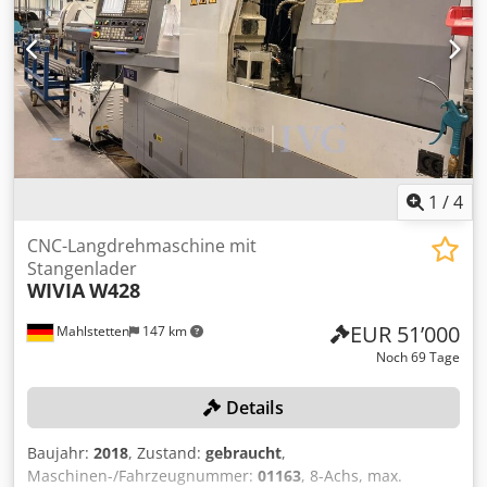
1
/
4
CNC-Langdrehmaschine mit
Stangenlader
WIVIA
W428
EUR 51’000
Mahlstetten
147 km
Noch 69 Tage
Details
Baujahr:
2018
, Zustand:
gebraucht
,
Maschinen-/Fahrzeugnummer:
01163
, 8-Achs, max.