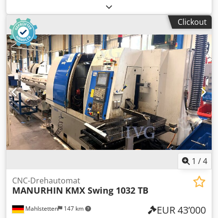
Bearbeitungsdurchmesser: 42 mm, max. Drehlänge: 300
mm, mit Steuerung FANUC Series 32i-Model B,
Clickout
Förderband, Späneförderer, Filter- und Kühleinheit,
linksseitiger Stangenlader BARLOAD Vito, Baujahr: 2018,
Serien-Nr.: 22181648, Ölkühlgerät HABOR, ohne
Werkzeuge Chsdozqy T Ajpfx Alyea
1
/
4
CNC-Drehautomat
MANURHIN
KMX Swing 1032 TB
EUR 43’000
Mahlstetten
147 km