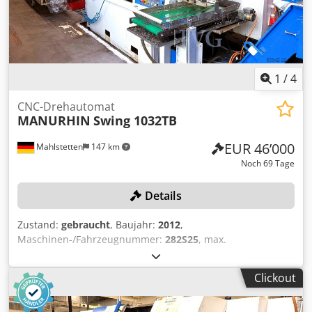
1
/
4
CNC-Drehautomat
MANURHIN
Swing 1032TB
EUR 46’000
Mahlstetten
147 km
Noch 69 Tage
Details
Zustand:
gebraucht
, Baujahr:
2012
,
Maschinen-/Fahrzeugnummer:
282S25
, max.
Stangendurchmesser: 32 mm, max. Bearbeitungslänge:
250 mm, Steuerung FANUC Series 160i-TB, Förderband
Clickout
ERUTE, linksseitiges Stangenlademagazin FMB Turbo 3-36,
Seriennummer: 52-261754/966566, Filtereinheit,