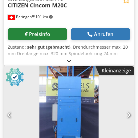
CITIZEN
Cincom M20C
Beringen
101 km
Preisinfo
Anrufen
Zustand:
sehr gut (gebraucht)
, Drehdurchmesser max. 20
mm Drehlänge max. 320 mm Spindelbohrung 24 mm
Drehzahlen 200-10'000 U/min Revolver mit 10 Positionen,
alle angetrieben Stangenlader LNS Cedpfx Alommdacjysha
Kleinanzeige
Div.Zubehör MARCELS MASCHINEN AG