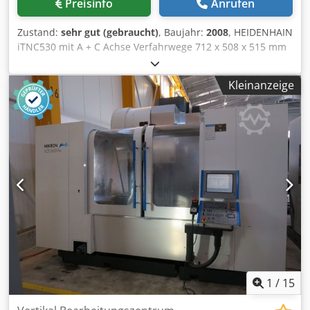
Preisinfo
Anrufen
Zustand:
sehr gut (gebraucht)
, Baujahr:
2008
, HEIDENHAIN
iTNC530 mit A + C Achse Verfahrwege 712 x 508 x 515 mm
Tisch schwenkbar +30°/-120° Tisch drehbar 360°
Spindelaufnahme SK40 Big Plus Spindeldrehzahlen -15'000
Kleinanzeige
U/min Chsdpfx Alott R E Teyoa Werkzeugwechsler 60 pos.
Spindelinnenkühlung 3D Taster Renishaw Werkzeugbruch
Überwachung Werkzeuglängenmesseinrichtung
Späneförderer Diverses Zubehör MARCELS MASCHINEN CH
1
/
15