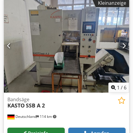
Kleinanzeige
Förderband, Späneförderer, Filter- und Kühleinheit,
linksseitiger Stangenlader BARLOAD Vito, Baujahr: 2017,
Serien-Nr.: 22171425, Ölkühlgerät, ohne Werkzeuge
Chedezqy Tvopfx Alyja
1
/
6
Bandsäge
KASTO
SSB A 2
Deutschland
114 km