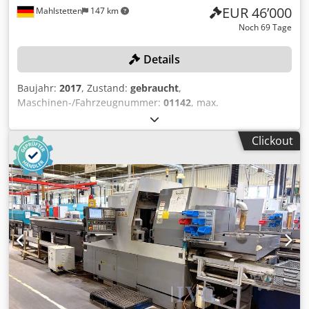
EUR 46’000
Mahlstetten
147 km
Noch 69 Tage
Details
Baujahr:
2017
, Zustand:
gebraucht
,
Maschinen-/Fahrzeugnummer:
01142
, max.
Bearbeitungsdurchmesser: 42 mm, max. Drehlänge: 300
mm, Steuerung FANUC Series 32I-Model B, Filtereinheit, 1
Clickout
linksseitiger Stangenlader BARLOAD Vito, Baujahr: 2017,
Serien-Nr.: 22171258, Gewicht: 980 kg, rechtsseitiges
Förderband, Späneförderer, ohne Werkzeuge Chedpfx
Ajzqy Sxjlyea