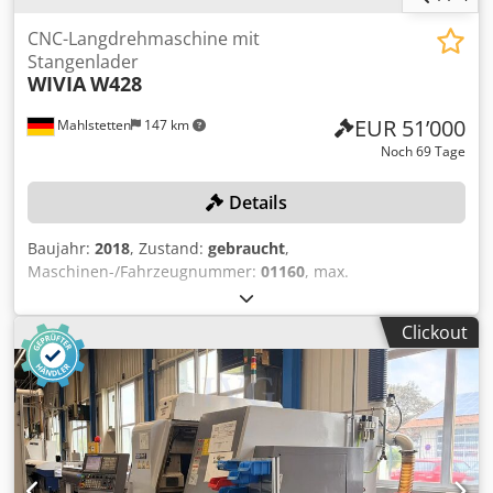
CNC-Langdrehmaschine mit
Stangenlader
WIVIA
W428
EUR 51’000
Mahlstetten
147 km
Noch 69 Tage
Details
Baujahr:
2018
, Zustand:
gebraucht
,
Maschinen-/Fahrzeugnummer:
01160
, max.
Bearbeitungsdurchmesser: 42 mm, max. Drehlänge: 300
mm, Steuerung FANUC Series 32I-Model B, Filtereinheit, 1
Clickout
linksseitiger Stangenlader BARLOAD Vito, Baujahr: 2018,
Serien-Nr.: 22181574, Gewicht: 980 kg, rechtsseitiges
Förderband, Späneförderer, Ölkühlgerät HABOR,
Löschanlage, ohne Werkzeuge Codpfxozqy S Ee Alyeha