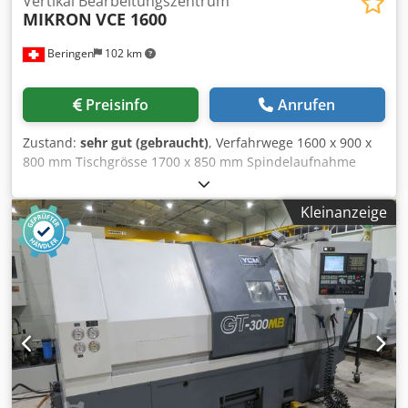
Vertikal Bearbeitungszentrum
MIKRON
VCE 1600
Beringen
102 km
Preisinfo
Anrufen
Zustand:
sehr gut (gebraucht)
, Verfahrwege 1600 x 900 x
800 mm Tischgrösse 1700 x 850 mm Spindelaufnahme
SK40 Spindeldrehzahlen -10'000 U/min Chodpfen Hqa Tex
Alyea Werkzeugwechsler 30 Pos. Steuerung: HEIDENHAIN
Kleinanzeige
iTNC530 3D Messtaster Diverses Zubehör MARCELS
MASCHINEN CH