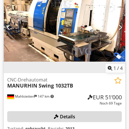
Hochdruckanlage MÜLLER combiloop CL3, mit
Späneförderer, ohne Werkzeuge Cedpozqy Tiefx Alyeha
1
/
4
CNC-Drehautomat
MANURHIN
Swing 1032TB
EUR 51’000
Mahlstetten
147 km
Noch 69 Tage
Details
Zustand:
gebraucht
, Baujahr:
2013
,