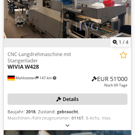
1
/
4
CNC-Langdrehmaschine mit
Stangenlader
WIVIA
W428
EUR 51’000
Mahlstetten
147 km
Noch 69 Tage
Details
Baujahr:
2018
, Zustand:
gebraucht
,
Maschinen-/Fahrzeugnummer:
01167
, 8-Achs, max.
Bearbeitungsdurchmesser: 42 mm, max. Drehlänge: 300
mm, mit Steuerung FANUC Series 32i-Model B,