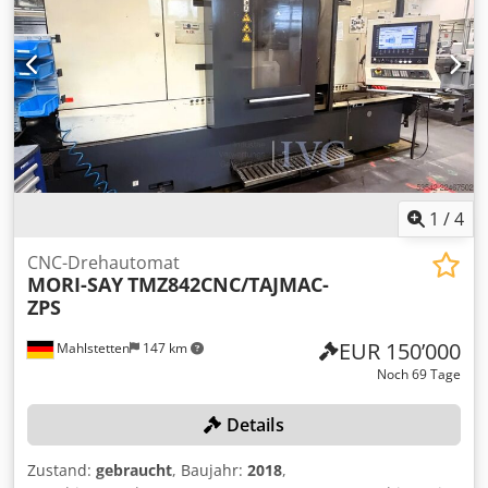
Spindellage 1 s. Max. 8 Längsschlitten, max. 7
Kreuzschlitten, 1 Abstechschlitten.
Maschinenabmessungen ohne Peripherie ca. 7.100 x 2.400
x 3.300 mm, Schaltschrankabmessungen ca. 5.000 x 600 x
2.300 mm. Maschinengewicht ca. 18.000 kg,
Schaltschrankgewicht ca. 2.500 kg. Stangenlader IEMCA
PRA 52/P/33, Baujahr 2018, Seriennummer 021813EA02.
Mit Späneförderband und Filteranlage ZPS 925A1851C1F,
Baujahr 2016, Seriennummer 0013. Ohne Werkzeuge.
Cjdozqy Slopfx Alyoha
1
/
4
CNC-Drehautomat
MORI-SAY
TMZ842CNC/TAJMAC-
ZPS
EUR 150’000
Mahlstetten
147 km
Noch 69 Tage
Details
Zustand:
gebraucht
, Baujahr:
2018
,