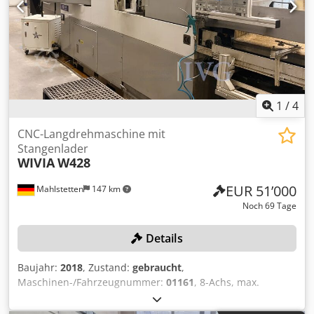
1
/
4
CNC-Langdrehmaschine mit
Stangenlader
WIVIA
W428
EUR 51’000
Mahlstetten
147 km
Noch 69 Tage
Details
Baujahr:
2018
, Zustand:
gebraucht
,
Maschinen-/Fahrzeugnummer:
01161
, 8-Achs, max.
Bearbeitungsdurchmesser: 42 mm, max. Drehlänge: 300
mm, mit Steuerung FANUC Series 32i-Model B,