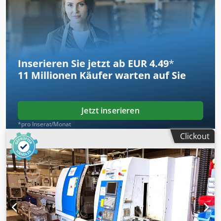
Förderband, Späneförderer, linksseitiger Stangenlader
BARLOAD Vito, Baujahr: 2018, Serien-Nr.: 22181650, Filter-
und Kühleinheit, ohne Werkezeuge Cedpfx Alszqy Ugoyjha
Inserieren Sie jetzt ab EUR 4.49
*
11 Millionen
Käufer warten auf Sie
Jetzt inserieren
*pro Inserat/Monat
Clickout