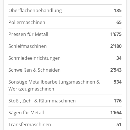
Oberflächenbehandlung
185
Poliermaschinen
65
Pressen für Metall
1’675
Schleifmaschinen
2’180
Schmiedeeinrichtungen
34
Schweißen & Schneiden
2’543
Sonstige Metallbearbeitungsmaschinen &
534
Werkzeugmaschinen
Stoß-, Zieh- & Räummaschinen
176
Sägen für Metall
1’664
Transfermaschinen
51