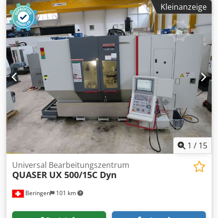
MARCELS MASCHINEN AG Chsdpeilp Euefx Alysa
Kleinanzeige
1
/
15
Universal Bearbeitungszentrum
QUASER
UX 500/15C Dyn
Beringen
101 km