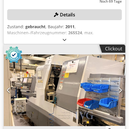
Noch 69 Tage
Details
Zustand:
gebraucht
, Baujahr:
2011
,
Maschinen-/Fahrzeugnummer:
265S24
, max.
Stangendurchmesser: 32 mm, max. Bearbeitungslänge:
250 mm, mit Steuerung FANUC Series 160i-TB, Förderband,
Clickout
Späneförderer, linksseitiger Stangenlader FMB Turbo 3-36,
Seriennummer: 50-2614661/867593, Baujahr: 2010, Filter-
und Kühleinheit, Hochdruckanlage COMBILOOP, ohne
Werkzeuge Chodjzqy Uajpfx Alyja