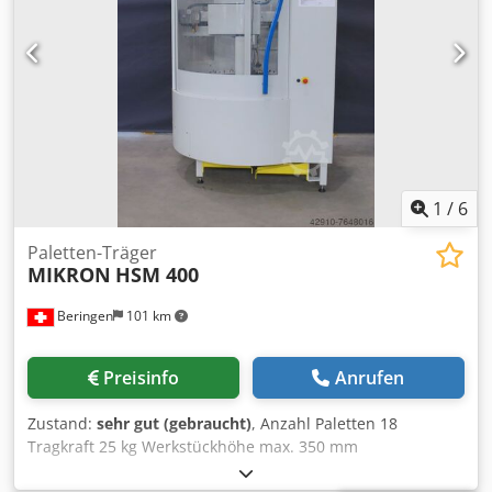
1
/
6
Paletten-Träger
MIKRON
HSM 400
Beringen
101 km
Preisinfo
Anrufen
Zustand:
sehr gut (gebraucht)
, Anzahl Paletten 18
Tragkraft 25 kg Werkstückhöhe max. 350 mm
Werkstückdurchmesser max. 230 mm Diverses Zubehör