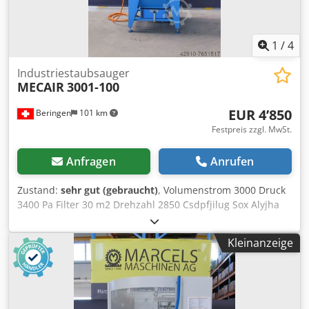
1
/
4
Industriestaubsauger
MECAIR
3001-100
EUR 4’850
Beringen
101 km
Festpreis zzgl. MwSt.
Anfragen
Anrufen
Zustand:
sehr gut (gebraucht)
, Volumenstrom 3000 Druck
3400 Pa Filter 30 m2 Drehzahl 2850 Csdpfjilug Sox Alyjha
Kleinanzeige