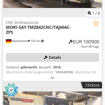
1
/
4
CNC-Drehautomat
MORI-SAY
TMZ842CNC/TAJMAC-
ZPS
EUR 100’000
Mahlstetten
147 km
Noch 69 Tage
Details
Zustand:
gebraucht
, Baujahr:
2016
,
Maschinen-/Fahrzeugnummer:
V842A0096
, Maschine mit
SIEMENS Sinumerik 840 D Steuerung, Seriennummer
V842A0096, Baujahr 2016. Max. Stangendurchmesser 42
Clickout
mm, max. Vorschublänge 180 mm. 8 unabhängig
angetriebene Spindeln, max. Spindeldrehzahl 4.500 U/min,
Leistung je Spindelmotor 11 kW (88 kW Gesamtleistung),
max. Spindeldrehmoment 66 Nm, Trommelschaltzeit je