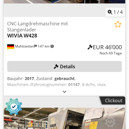
1
/
4
CNC-Langdrehmaschine mit
Stangenlader
WIVIA
W428
EUR 46’000
Mahlstetten
147 km
Noch 69 Tage
Details
Baujahr:
2017
, Zustand:
gebraucht
,
Maschinen-/Fahrzeugnummer:
01147
, 8-Achs, max.
Bearbeitungsdurchmesser: 42 mm, max. Drehlänge: 300
mm, mit Steuerung FANUC Series 32i-Model B,
Clickout
Förderband, Späneförderer, Filter- und Kühleinheit,
linksseitiger Stangenlader BARLOAD Vito, Baujahr: 2017,
Serien-Nr.: 22171425, Ölkühler HABOR, ohne Werkzeuge
Cjdpfx Aljzqy Tpoyoha