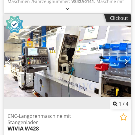
Maschinen-/Fahrzeugnummer:
V842A0141
, Maschine mit
SIEMENS Sinumerik 840 D Steuerung, Seriennummer
V842A0141, Baujahr 2018. Max. Stangendurchmesser 42
Clickout
mm, max. Vorschublänge 180 mm. 8 unabhängig
angetriebene Spindeln, max. Spindeldrehzahl 4.500 U/min,
Leistung je Spindelmotor 11 kW (88 kW Gesamtleistung),
max. Spindeldrehmoment 66 Nm, Trommelschaltzeit je
Spindellage 1 s. Max. 8 Längsschlitten, max. 7
Kreuzschlitten, 1 Abstechschlitten.
Maschinenabmessungen ohne Peripherie ca. 7.100 x 2.400
x 3.300 mm, Schaltschrankabmessungen ca. 5.000 x 600 x
2.300 mm. Maschinengewicht ca. 18.000 kg,
Schaltschrankgewicht ca. 2.500 kg. Stangenlader IEMCA
PRA 52/P/33, Baujahr 2018, Seriennummer 021809EA02.
Mit Späneförderband, Filteranlage ZPS 925A1851C1,
Baujahr 2018, Seriennummer 0037, sowie Kühleinheit.
Ohne Werkzeuge. Chedpfx Aezqy Srjlyoa
1
/
4
CNC-Langdrehmaschine mit
Stangenlader
WIVIA
W428