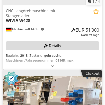
1
/
4
CNC-Langdrehmaschine mit
Stangenlader
WIVIA
W428
EUR 51’000
Mahlstetten
147 km
Noch 69 Tage
Details
Baujahr:
2018
, Zustand:
gebraucht
,
Maschinen-/Fahrzeugnummer:
01165
, max.
Bearbeitungsdurchmesser: 42 mm, max. Drehlänge: 300
mm, Steuerung FANUC Series 32I-Model B, Filtereinheit, 1
Clickout
linksseitiger Stangenlader BARLOAD Vito, Baujahr: 2018,
Serien-Nr.: 22181649, Gewicht: 980 kg, rechtsseitiges
Förderband, Späneförderer, Ölkühlgerät HABOR,
Löschanlage, ohne Werkzeuge Codjzqy S Sjpfx Alyjha