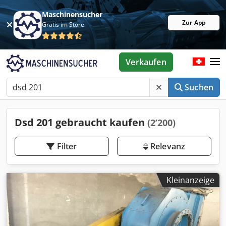
Maschinensucher
Zur App
Gratis im Store
Verkaufen
Suchen
Dsd 201 gebraucht kaufen
(2’200)
Filter
Relevanz
Kleinanzeige