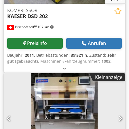
KOMPRESSOR
KAESER
DSD 202
Bischofszell
107 km
Preisinfo
Anrufen
Baujahr:
2011
, Betriebsstunden:
39’521 h
, Zustand:
sehr
gut (gebraucht)
, Maschinen-/Fahrzeugnummer:
1002
,
Artikel-Nr.: DSD.2C Ausrüstung / weitere Angaben:
Crsdpeyhpqtsfx Agmsf Der Kompressor ist wassergekühlt
Kleinanzeige
und verfügt über eine Wärmerückgewinnung.
Nennleistung: 110,0 kW Motordrehzahl: 1485 1/min Max.
Betriebsüberdruck: 8,5 bar Umgebungstemperatur:
3°C/45°C