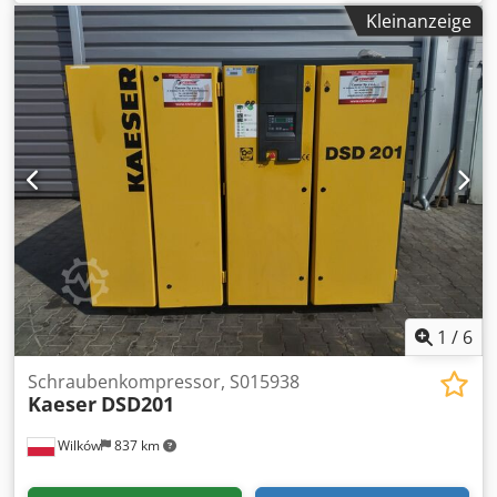
Technology GmbH) Typ: DRMU 1000 R Baujahr: 1992
Kleinanzeige
Volumenstrom: 35.000 m³/h Druck: 6.500 Pa Drehzahl min.:
2.035 U/min Drehzahl max.: 2.160 U/min Leistung: 75 kW
Luftdichte: 1.1222kg/m³ Temperatur max.: 90 °C Neupreis:
ca. 35.000,00 € / Stück In sehr gutem Zustand!
1
/
6
Schraubenkompressor, S015938
Kaeser
DSD201
Wilków
837 km