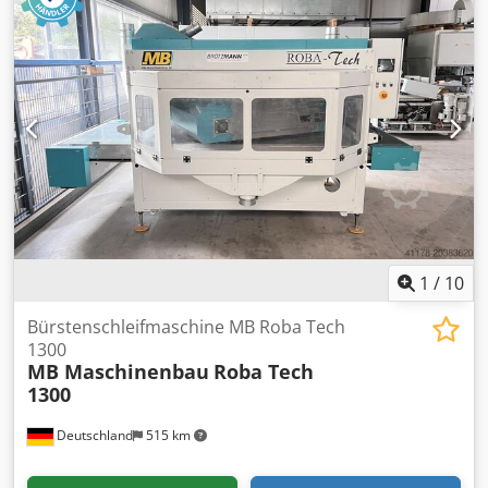
SUNG HIGH TECH CO., LTD. Modell: DSD-60A Codpfoziau
Djx Agmsrf Seriennummer: 17-DS-0027_INTERPACK
Baujahr: 2017 Zustand: sehr gut (gebraucht)
Funktionsfähigkeit: voll funktionsfähig Demontage und
Transport müssen vom Käufer auf eigene Kosten
organisiert werden. Wenn Sie Rückfragen haben oder
mehr Informationen benötigen, schreiben Sie uns gerne
eine Nachricht oder rufen uns an.
1
/
10
Bürstenschleifmaschine MB Roba Tech
1300
MB Maschinenbau
Roba Tech
1300
Deutschland
515 km