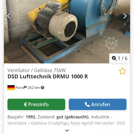
1
/
6
Ventilator / Gebläse 75kW
DSD Lufttechnik
DRMU 1000 R
Forst
262 km
Preisinfo
Anrufen
Baujahr:
1992
, Zustand:
gut (gebraucht)
, Industrie -
Ventilator / Gebläse Crodpfogu Nyijx Agmjf Hersteller: DSD
Unternehmensbereich Lufttechnik (heute: Ferrostaal Air