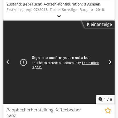
Lufttank ist im vorderen Teil der Maschine eingebaut. Die
Zustand:
gebraucht
, Achsen-Konfiguration:
3 Achsen
,
Doppelklingen der Messer sind aus lebensmittelechtem
Erstzulassung:
07/2018
, Farbe:
Sonstige
, Baujahr:
2018
,
Edelstahl gefertigt und verfügen über ein präzises
Leergewicht: 5.290 kg Achse 1: links 6 mm, rechts 6 mm
Antriebssystem. Ein automatisches System zur Reinigung
Achse 2: links 6 mm, rechts 6 mm Achse 3: links 6 mm,
Kleinanzeige
und Erwärmung der Klingen und eine einstellbare
rechts 6 mm Wir haben die Möglichkeit, Anhänger
Schnittgeschwindigkeit ermöglichen es der Maschine,
übereinander zu stapeln! Credpfx Aezpaklegmof
verschiedene Kuchen und Torten bis zu einer effektiven
Höhe von 80 mm zu schneiden. Wichtigste Funktionen: -
Das Doppelklingenmesser, das in entgegengesetzter
Richtung vibriert, sorgt für ein glattes und sauberes
Schneiden von Kuchen. Crjdpohabdpsfx Agmsf -
Rutschfester Drehteller (40x60cm) mit rechteckigem
Tablett kann leicht durch 2 runde Tabletts (Durchmesser je
30 cm) ersetzt werden. - Schneidet 2 runde Torten
gleichzeitig. - Feststellbare Räder erleichtern den
Transport der Maschine an den gewünschten Ort. - Das
Induktionssystem zur Erwärmung des Messers auf eine
Temperatur von bis zu 100°C gewährleistet einen
1
/
8
gleichmäßigen Schnitt von harter Glasur, Schokolade und
anderen ähnlichen Oberflächen. - Die hohe Genauigkeit
Pappbecherherstellung Kaffeebecher
der Schneideparameter wird durch zwei Servomotoren
12oz
erreicht, die einen präzisen Betrieb der Messer und der