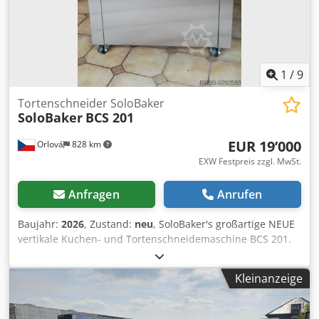
1
/
9
Tortenschneider SoloBaker
SoloBaker
BCS 201
EUR 19’000
Orlová
828 km
EXW Festpreis zzgl. MwSt.
Anfragen
Anrufen
Baujahr:
2026
, Zustand:
neu
, SoloBaker's großartige NEUE
vertikale Kuchen- und Tortenschneidemaschine BCS 201.
Universelle automatische Messerschneidemaschine mit
Drehtisch zum Schneiden aller Arten von Kuchen und
Kleinanzeige
Torten. Die solide Konstruktion, das präzise
Antriebssystem, die automatische Reinigung, die
Klingenheizung und die einstellbare Geschwindigkeit des