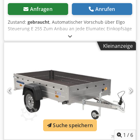
Anfragen
Anrufen
Zustand:
gebraucht
, Automatischer Vorschub über Elgo
Steuerung E 255 Zum Anbau an jede Elumatec Einkopfsäge
(rechts) Max. Vorschublänge: 3000 mm Crjdpfxjywxwpo
Agmjf
Kleinanzeige
Suche speichern
1
/
6