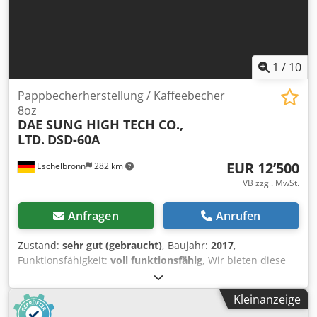
1
/
10
Pappbecherherstellung / Kaffeebecher
8oz
DAE SUNG HIGH TECH CO.,
LTD.
DSD-60A
EUR 12’500
Eschelbronn
282 km
VB zzgl. MwSt.
Anfragen
Anrufen
Zustand:
sehr gut (gebraucht)
, Baujahr:
2017
,
Funktionsfähigkeit:
voll funktionsfähig
, Wir bieten diese
sehr gut erhaltene Maschine zur Pappbecherherstellung
(8oz), Baujahr 2017, an. Maschinenbezeichnung:
Kleinanzeige
Pappbecher / Paper Cup Maschine (8oz) Hersteller: DAE