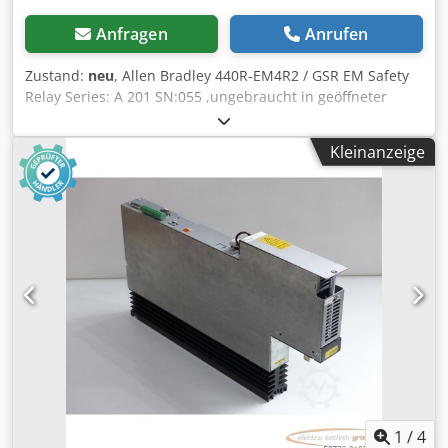
Spülen und Entleeren) Handbrause mit Rückholautomatik
Dynamische Luftverwirbelung Versand / Shipping:
Anfragen
Anrufen
Lieferung oder Selbstabholung nach Absprache Weltweiter
Versand auf Anfrage / Worldwide shipping on request
Zustand:
neu
, Allen Bradley 440R-EM4R2 / GSR EM Safety
Versand auf Inseln oder Berg-Stationen nur nach
Relay Series: A 201 SN:055 ,ungebraucht in geöffneter
Absprache Änderungen und Irrtümer vorbehalten. Sie
Originalverpackung, 100% funktionsfähig, Lieferumfang
haben Fragen, wünschen eine Beratung oder möchten sich
gem. Fotos Crsdpfx Aepf An Asgmof
etwas vor Ort anschauen ? Sie erreichen uns telefonisch zu
Kleinanzeige
unseren Öffnungszeiten: Montag-Freitag 09:00 - 13:00 und
14:00 - 17:00 Uhr. Der Verkauf erfolgt ausschließlich zu
unseren allgemeinen Geschäftsbedingungen (AGB)
1
/
4