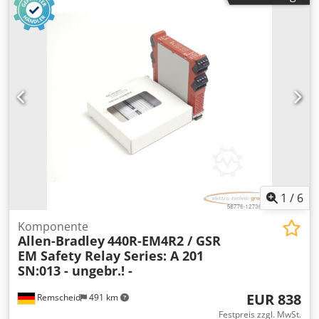
1
/
6
Komponente
Allen-Bradley
440R-EM4R2 / GSR
EM Safety Relay Series: A 201
SN:013 - ungebr.! -
EUR 838
Remscheid
491 km
Festpreis zzgl. MwSt.