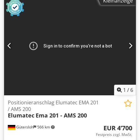
ca. 2600 kg
Kleinanzeige
1
/
6
Positionieranschlag Elumatec EMA 201
/ AMS 200
Elumatec
Ema 201 - AMS 200
EUR 4’700
Gütersloh
566 km
Festpreis zzgl. MwSt.