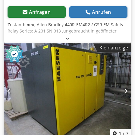
Anfragen
Anrufen
Zustand:
neu
, Allen Bradley 440R-EM4R2 / GSR EM Safety
Relay Series: A 201 SN:013 ,ungebraucht in geöffneter
Originalverpackung, 100% funktionsfähig, Lieferumfang
gem. Fotos Credepf Anxspfx Agmof
Kleinanzeige
1
/
7