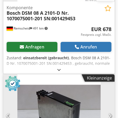
Komponente
Bosch
DSM 08 A 2101-D Nr.
1070075001-201 SN:001429453
EUR 678
Remscheid
491 km
Festpreis zzgl. MwSt.
Anfragen
Anrufen
Zustand:
einsatzbereit (gebraucht)
, Bosch DSM 08 A 2101-
D Nr. 1070075001-201 SN:001429453 , gebraucht, normale
Gebrauchsspuren, 100% funktionsfähig, Lieferumfang
gem. Fotos Credpfx Aoi D T Uqogmof
Kleinanzeige