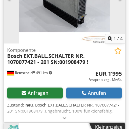
1
/
4
Komponente
Bosch
EXT.BALL.SCHALTER NR.
1070077421 - 201 SN:001908479 !
EUR 1’995
Remscheid
491 km
Festpreis zzgl. MwSt.
Anfragen
Anrufen
Zustand:
neu
, Bosch EXT.BALL.SCHALTER NR. 1070077421-
201 SN:001908479 ,ungebraucht, 100% funktionsfähig,
Lieferumfang gem. Fotos Crsdpoi D T U Hsfx Agmjf
Kleinanzeige