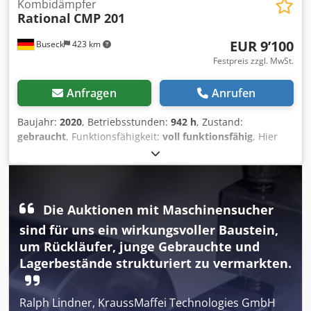
Kombidämpfer
Rational
CMP 201
EUR 9’100
Buseck
423 km
Festpreis zzgl. MwSt.
Anfragen
Anrufen
Baujahr:
2020
, Betriebsstunden:
942 h
, Zustand:
gebraucht
, Funktionsfähigkeit:
voll funktionsfähig
, Hier
handelt es sich um einen Kombidämpfer CMP 201 in
Elektroausführung, des Premium Herstellers Rational,
Baujahr 2020, mit nur 942 Betriebsartenstunden. Das
Gerät verfügt über ein vollautomatisches
Die Auktionen mit Maschinensucher
Selbstreinigungsprogramm !! Der Kombidämpfer befindet
sich in unserer hauseigenen Werkstatt und wird einer
sind für uns ein wirkungsvoller Baustein,
ausführlichen Inspektion unterzogen und mit 6 Monaten
um Rückläufer, junge Gebrauchte und
Gewährleistung verkauft. Sie erhalten eine Rechnung mit
Lagerbestände strukturiert zu vermarkten.
ausgewiesener MwSt. Service: Gerne sind wir Ihnen
behilflich, bei der Vermittlung eines zertifizierten Rational
Kundendienstes deutschlandweit. Sie suchen einen
Ralph Lindner, KraussMaffei Technologies GmbH