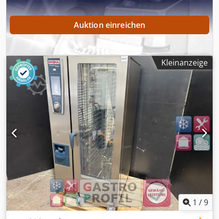
bestimmten Rational Gerätetyp? Fragen Sie uns, wir haben
Zugriff auf ein umfangreiches Gebraucht- und Neuwaren-
Sortiment. Wir beraten Sie gerne zu allen Gerätetypen,
Auktion einreichen
egal ob SCC, CM, CMP, VCC, iVario, iCombi Classic und Pro.
Unser Gebrauchtgeräte-Service für Sie: 6 Monate
Gewährleistung auf elektrische Teile, beschränkt auf den
Ersatz defekter Teile, ohne Ein-und Ausbaukosten
Kleinanzeige
Hochwertige Markengeräte zu fairen Preisen Professionelle
Überholung / Inspektion & fachmännische Reinigung
geprüft & voll funktionsfähig Versand oder Selbstabholung
flexibel wählbar Kompetente Beratung - vor und nach dem
Kauf Bereitstellung von Bedienanleitungen,
Anschlussplänen & Ersatzteilen Prüfung nach DGUV V3 Der
CombiMaster® Plus von RATIONAL ist robust und
überzeugt mit seinen Funktionen, welche höchste
Speisenqualität ermöglichen. Er unterstützt die
individuelle Handwerkskunst des Kochs durch exakt
geführtes Garraumklima, sowie präzise Einstellung von
Temperatur, Luftfeuchte, Luftströmung und Gardauer.
Technische Daten: B x T x H: ca. 879 x 791 x 1782 mm
1
/
9
Stromanschluss: 400 V / kW:37,0 / 50-60 Hz Gewicht: ca.
254 kg Seriennummer: E21MI20022814160 Cedpjzqtrrsfx