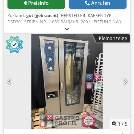
Preisinfo
Anrufen
Zustand:
gut (gebraucht)
, HERSTELLER: KAESER TYP:
DSD201 SERIEN-NR.: 1089 BAUJAHR: 2001 LEISTUNG (kW):
110 FÖRDERMENGE (m3/min): 20,9 DRUCK (bar): 8
Csdpjyaq Tgjfx Agmjrf
Kleinanzeige
1
/
5