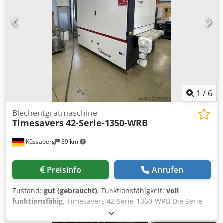
1
/
6
Blechentgratmaschine
Timesavers
42-Serie-1350-WRB
Küssaberg
89 km
Preisinfo
Anrufen
Zustand:
gut (gebraucht)
, Funktionsfähigkeit:
voll
funktionsfähig
, Timesavers 42-Serie-1350-WRB Die Serie
42 verfügt über 2 Stationen, eine Schleifbandstation
welche ideal geeignet ist um Spritzer und hochstehende