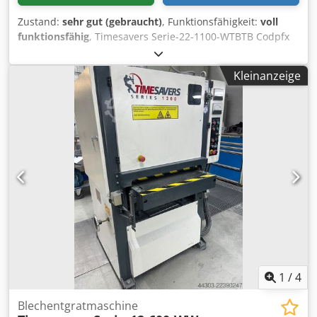
Zustand:
sehr gut (gebraucht)
, Funktionsfähigkeit:
voll
funktionsfähig
, Timesavers Serie-22-1100-WTBTB Codpfx
Abeznlxrokerf Die Serie-22-1100-WTBTB mit einer
Durchlassbreite von 1100mm und einer Tischöffnung von
Kleinanzeige
0.8-100mm eignet sich mit Ihren 3 Stationen ideal zum
bearbeiten von Laser-, Stanz-, Wasserstrahl-, oder
Plasmateilen. Mit der Schleifbandstation lassen sich
Spritzer sowie hochstehende Grate entfernen. Im
Anschluß werden mit den Tellerbürsten die
Kantengebrochen und leicht verrundet. Um eine
gleichmäßiges Ergebniss zu erzielen haben wir zwei
oszilierende Bürststationen in denen die Tellerbürsten
einmal links und einmal rechts herum drehen. Durch das
schnellwechselsystem von Band und Bürsten ist ein
Umrüsten der Maschine in wenigen Handgriffen erfolgt.
Der Transportteppich wie auch alle weiteren Stationen
sind Frequenzgeregelt und somit in der Geschwindigkeit
stufenlos einstellbar.
1
/
4
Blechentgratmaschine