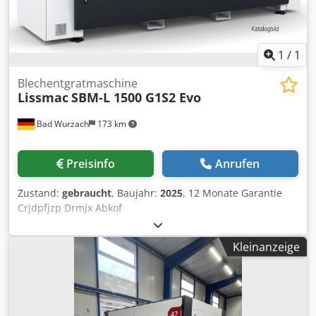
1
/
1
Blechentgratmaschine
Lissmac
SBM-L 1500 G1S2 Evo
Bad Wurzach
173 km
Preisinfo
Anrufen
Zustand:
gebraucht
, Baujahr:
2025
, 12 Monate Garantie
Crjdpfjzp Drmjx Abkof
Kleinanzeige