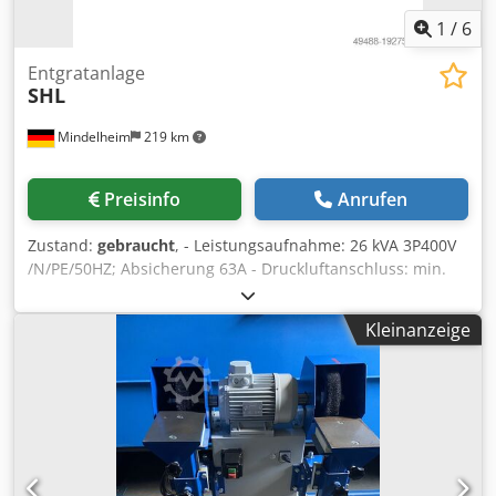
1
/
6
Entgratanlage
SHL
Mindelheim
219 km
Preisinfo
Anrufen
Zustand:
gebraucht
, - Leistungsaufnahme: 26 kVA 3P400V
/N/PE/50HZ; Absicherung 63A - Druckluftanschluss: min.
5bar, max. 7bar Crsdpfjwpkc Iox Abkjf - Absaugleistung:
min. V = 1700 m³/h bei Δp = -850 Pa min. 20 m/s,
Kleinanzeige
Nachlaufzeit 15s Die Anlage wurde gereinigt, beim
Hersteller verpackt, konserviert und eingelagert. Sie ist
vollständig und betriebsbereit. Die Anlage kann zu jeder
Zeit, nach Terminabsprache, besichtigt werden.