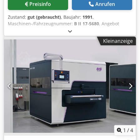
Preisinfo
Anrufen
Zustand:
gut (gebraucht)
, Baujahr:
1991
,
Maschinen-/Fahrzeugnummer:
B II 17-5680
, Angebot
26901 Technische Daten: - Bürstendurchmesser 250 mm -
Bürstenbreite 60 mm Cedpfx Aezrvxwebkjrf -
Kleinanzeige
Scheibengeschwindigkeit 1500 / 3000 U/min - Antrieb 400
V / 2,2 / 3,0 kW - Bürstentiefenverstellung - Auflagetisch
höhenverstellbar - Arbeitshöhe 900 mm - Platzbedarf ca. B
720 x H 1150 x T 450 mm - Gewicht ca. 180 kg
1
/
4