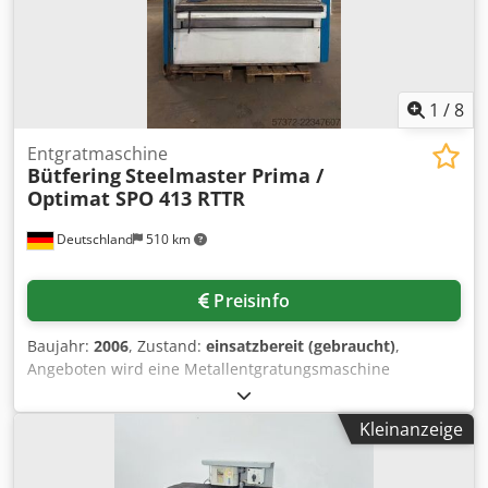
1
/
8
Entgratmaschine
Bütfering
Steelmaster Prima /
Optimat SPO 413 RTTR
Deutschland
510 km
Preisinfo
Baujahr:
2006
, Zustand:
einsatzbereit (gebraucht)
,
Angeboten wird eine Metallentgratungsmaschine
Bütfering. Maximale Arbeitsbreite: 1350mm, Vorschub:
20m/min, Bearbeitungsstufen: 3, 1. Bearbeitungsstufe:
Kleinanzeige
Schleifband, 2. Bearbeitungsstufe: 2 Reihen Topfbürsten,
3. Bearbeitungsstufe: Polierband, minimale und maximale
Werkstückdicke: 0,5mm/100mm, maximale Materialstärke: