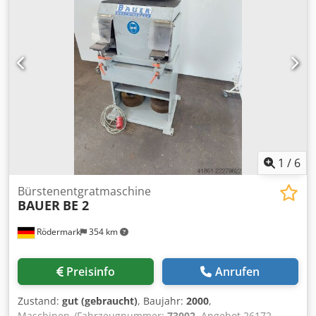
100mm. Inklusive eines beschädigten Transportbands und
Schleifbändern. Maschinenabmessungen:
2000mm/2050mm/3400mm, Gewicht: ca. 6000kg.
Besichtigung nach Absprache möglich. Cedpfozl U I Dex
Abksrf
1
/
6
Bürstenentgratmaschine
BAUER
BE 2
Rödermark
354 km
Preisinfo
Anrufen
Zustand:
gut (gebraucht)
, Baujahr:
2000
,
Maschinen-/Fahrzeugnummer:
73002
, Angebot 26172