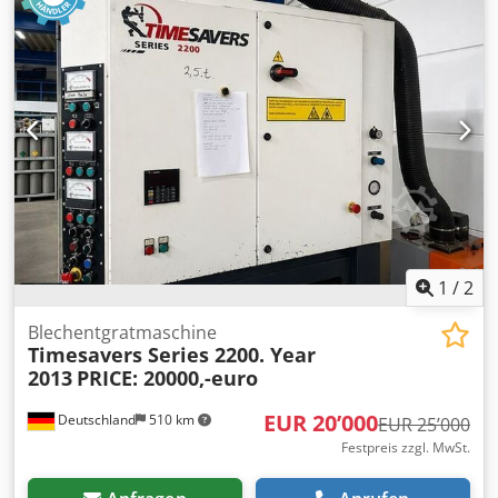
1
/
2
Blechentgratmaschine
Timesavers Series 2200. Year
2013
PRICE: 20000,-euro
EUR 20’000
Deutschland
510 km
EUR 25’000
Festpreis zzgl. MwSt.