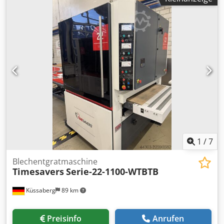
1
/
7
Blechentgratmaschine
Timesavers
Serie-22-1100-WTBTB
Küssaberg
89 km
Preisinfo
Anrufen