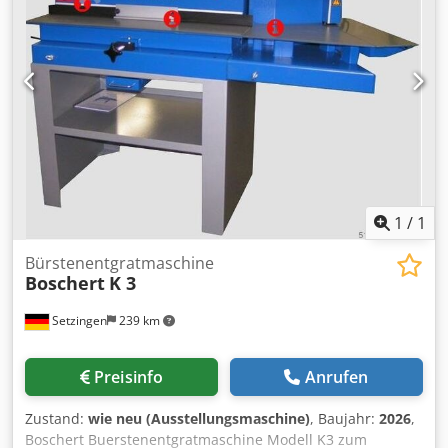
Stationstyp 1: Schleifband - └ Stationstyp 2:
Rotationsbürste - └ Stationstyp 3: Rotationsbürste -
Leistung [kW]: 39 - Min. Blechdicke [mm]: 0.5 - Max.
Blechdicke [mm]: 120 - Max. Arbeitsbreite [mm]: 950 -
Transportmaße: 3940mm x 1980mm x 2010mm (l x b x h) -
Transportgewicht [kg]: 7000kg - Transportpakete [Stk.]: 4
Finanzielle Informationen Mehrwertsteuer: Der
angegebene Preis versteht sich zzgl. Mehrwertsteuer
Mehrwertsteuer/Differenzbesteuerung: Mehrwertsteuer
abzugsfähig für Unternehmer Lieferung und
Inzahlungnahme jederzeit möglich für alles aus dem
1
/
1
Industriebereich Lukas van Rossum
Bürstenentgratmaschine
Boschert
K 3
Setzingen
239 km
Preisinfo
Anrufen
Zustand:
wie neu (Ausstellungsmaschine)
, Baujahr:
2026
,
Boschert Buerstenentgratmaschine Modell K3 zum