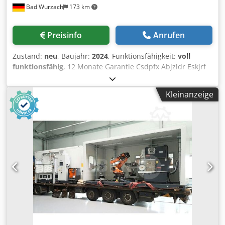
Bad Wurzach
173 km
Preisinfo
Anrufen
Zustand:
neu
, Baujahr:
2024
, Funktionsfähigkeit:
voll
funktionsfähig
, 12 Monate Garantie Csdpfx Abjzldr Eskjrf
Kleinanzeige