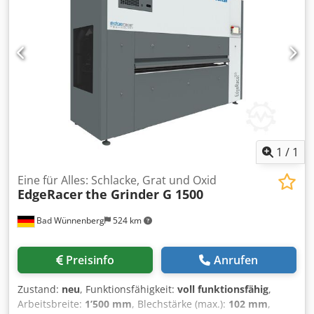
1
/
1
Eine für Alles: Schlacke, Grat und Oxid
EdgeRacer
the Grinder G 1500
Bad Wünnenberg
524 km
Preisinfo
Anrufen
Zustand:
neu
, Funktionsfähigkeit:
voll funktionsfähig
,
Arbeitsbreite:
1’500 mm
, Blechstärke (max.):
102 mm
,