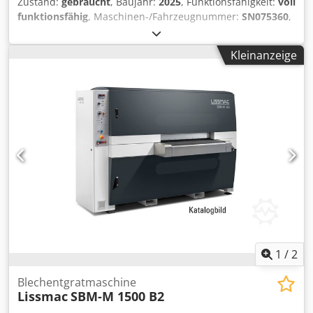
Zustand:
gebraucht
, Baujahr:
2025
, Funktionsfähigkeit:
voll
funktionsfähig
, Maschinen-/Fahrzeugnummer:
SN075360
,
12 Monate Garanite Crodpfxjzldumo Abksf
Kleinanzeige
1
/
2
Blechentgratmaschine
Lissmac
SBM-M 1500 B2