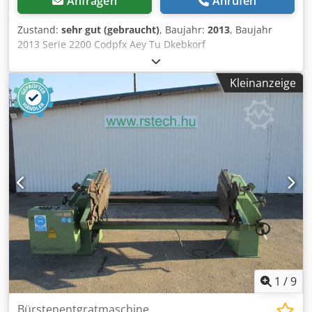
Anfragen
Anrufen
Zustand:
sehr gut (gebraucht)
, Baujahr:
2013
, Baujahr
2013 Serie 2200 Codpfx Aey Tu Dkebkorf
Kleinanzeige
1
/
9
Bürstenentgratmaschine