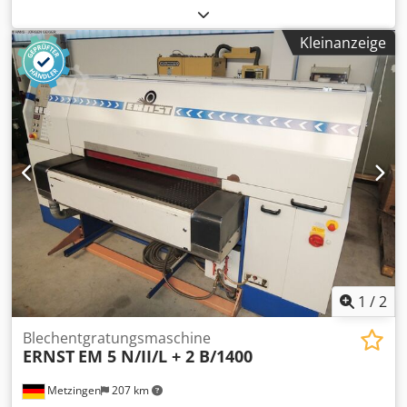
Entgraten von geraden Blechkanten und am seitlichen
Aggragat geeignet für Ausschnitte und Ausklinkungen bis
Kleinanzeige
70 mm Tiefe sowie Aussenradien an Blechen. 3 Motoren á
1,5 kW Buestendurchmesser : 300 mm Material:
Drahtbürsten VA/Stahl Materialbereich: 0,8-8 mm Dicke
Maschinenabmessungen: Breite: 1400 mm Höhe: 580 mm
Tiefe: 670 mm Untergestell: 800 mm Hoch (Arbeitshöhe
920 mm) Tischauflage: 200x1400 mm Crsdpfx Abotr Aviskof
Niederhalter als Blechführung Die Blechkante wird beim
Vorbeifuehren gleichzeitig von Oben und Unten entgratet.
Bei sehr starkem Grat können die Motoren
gleichgeschalten werden, so dass beide den starken Grat
von Oben entfernen . Das 3. (seitliche) Aggregat ist für das
Entgraten von Aussenkontouren und wird separat
eingeschalten. Als Ablage dient eine grössere seitliche
Tischauflage
1
/
2
Blechentgratungsmaschine
ERNST
EM 5 N/II/L + 2 B/1400
Metzingen
207 km