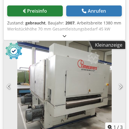
Preisinfo
Anrufen
Zustand:
gebraucht
, Baujahr:
2007
, Arbeitsbreite 1380 mm
Werkstückhöhe 70 mm Gesamtleistungsbedarf 45 kW
Maschinengewicht ca. 5.500 kg E R N S T Automatische
Blechentgratmaschine mit Naßschliffeinrichtung Type EM
Kleinanzeige
5 N/II/L + 2 B/1400 Baujahr 2007 Fabrik - Nr. 780063 _____
Schleifbreite ca. 1.380 mm Walzenbreite 1.400 mm
Werkstückhöhe max. 1 - 70 mm Vorschubgeschwindigkeit
stfl. ca. 1,5 - 8 m/Min. Bestehend aus 5 Arbeitselementen:
Oszillierende Schleifwalze für Bespannung mit
Schleifleinen (Schleifvlies) Ø 450 mm, 1400 mm breit x
1540 lang, und mit pneumatischer nachstellbarer
Bandspannung, 11 kW Antrieb Bürstenwalzeinheit mit
zwei gegeneinander laufenden Bürstwalzenwellen 350 mm
Ø, Antrieb 2 x 5,5 kW, Schleiflammellen bzw.
Lamellenschleifvlies, Codpot Hw Iijfx Abksrf bei Verschleiss
nachstellbar. Bürstwalzeneinheit zur Aufnahme von 2
Walzen mit Ø 250 mm, Antrieb 2 x 5,5 kW, Walzen mit
Handrad nachstellbar, ideal auch zum Ent- Fernen von
1
/
3