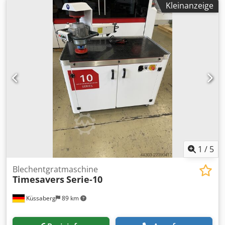
Kleinanzeige
Gräte zu entfernen, und die zweite Station mit den
Rotationsbürsten für einen gleichseitige
Kantenverrundung. Codpoznm R Nofx Abkorf Durch den
Vakuumtransportteppich sind auch kleine Teile in
Visitenkartengröße keine Problem. Durchlaufbreite
1350mm Tischöffnung von 0.8-100mm Transportteppich
Frequenzgeregelt und Stufenlos einstellbar in
Geschwindigkeit Rotationsbürsten Frequenzgeregetl und
Stufenlos einstellbar in Höhe und Geschwindigkeit
Achtung!! Auf den Bildern fehlt die Vakuumpumpe welche
noch oben auf die Maschine kommt
1
/
5
Blechentgratmaschine
Timesavers
Serie-10
Küssaberg
89 km