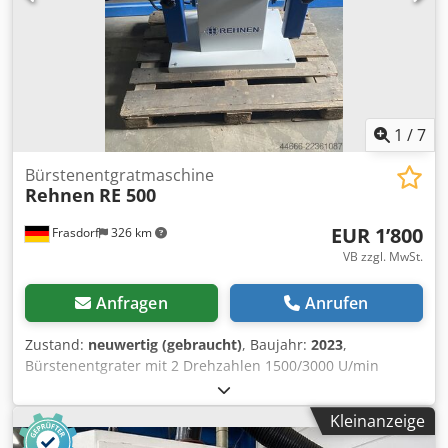
1
/
7
Bürstenentgratmaschine
Rehnen
RE 500
EUR 1’800
Frasdorf
326 km
VB zzgl. MwSt.
Anfragen
Anrufen
Zustand:
neuwertig (gebraucht)
, Baujahr:
2023
,
Bürstenentgrater mit 2 Drehzahlen 1500/3000 U/min
Betriebsanleitung Csdpfx Abjzmp U Ujkerf
Kleinanzeige