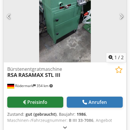
1
/
2
Bürstenentgratmaschine
RSA
RASAMAX STL III
Rödermark
354 km
Preisinfo
Anrufen
Zustand:
gut (gebraucht)
, Baujahr:
1986
,
Maschinen-/Fahrzeugnummer:
B III 33-7086
, Angebot
25440 Technische Daten: - Bürstendurchmesser 250 mm -