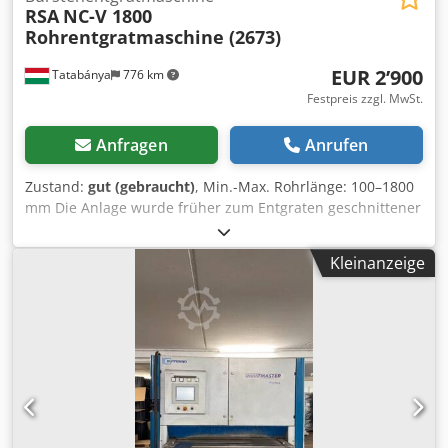
RSA
NC-V 1800
Rohrentgratmaschine (2673)
EUR 2’900
Tatabánya
776 km
Festpreis zzgl. MwSt.
Anfragen
Anrufen
Zustand:
gut (gebraucht)
, Min.-Max. Rohrlänge: 100–1800
mm Die Anlage wurde früher zum Entgraten geschnittener
Rohre eingesetzt! Crsdpfx Absq U Rccjkof
Kleinanzeige