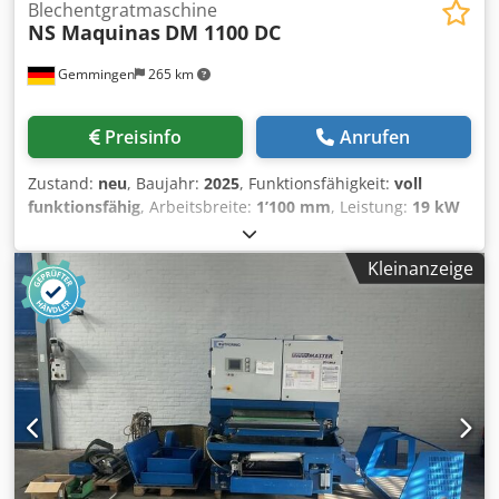
Blechentgratmaschine
NS Maquinas
DM 1100 DC
Gemmingen
265 km
Preisinfo
Anrufen
Zustand:
neu
, Baujahr:
2025
, Funktionsfähigkeit:
voll
funktionsfähig
, Arbeitsbreite:
1’100 mm
, Leistung:
19 kW
(25.83 PS)
, DM1100 DC EVO Entfernen fester Schlacke
Kantenverrunden bis zu 1100mm Breite. DM1100 DC EVO
Kleinanzeige
entgratet und verrundet Innen- und Außenkonturen von
dicken Stahlteilen, hauptsächlich mit Plasma oder Oxyfuel
geschnitten. Die DM1100 DC ist mit einer großen
Entgratwalze zum Entfernen starker Grate und zwei
gegenläufigen Quergurten ausgestattet. Diese sorgen für
das Verrunden der Kanten mit gleichmäßigen und
weichen Rändern. Diese Maschine besticht durch eine
vertikal bewegliche Schleifwalze zum Ausgleichen von
Toleranzen sowie einem breiten magnetischem Bereich,
um auch kleine Teile sicher bearbeiten zu können. Cedpfx