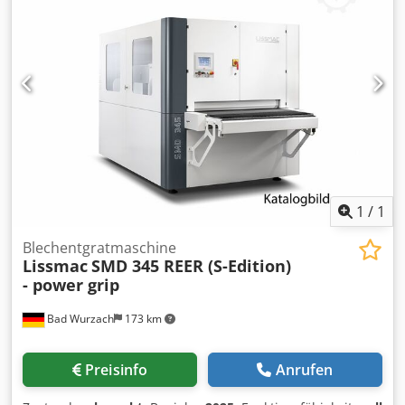
Maschinenunterteil eingebaut, Drehdurch- führung oben
an der Entgratscheibenspindel, Wasserrücklauf durch den
Vakuumtisch,sowie Wassernebel-Abscheider über der
Maschine aufgebaut, mit Gebläse ca. 5,3 kW. Seitlich Türen
aus V2A Blech. Ölskimmer, etc. 6.) Seitlich montierter
Schaltpult mit übersichtlicher Steuerung und digitaler
Positionsanzeige u. der Drehzahlen. Joystick für
Vorschubband u. Tischverstellung,3 x Amperemeter, etc.
sowie Werkstück-Andrückwalzen vorne und hinten,
Notstopp Gesamtantrieb ca. 65 kW - 400 V – 50Hz Gewicht
ca. 7.500 kg erf. Raumhöhe ca. 3,50 m Zustand : gut –
1
/
1
unter Strom vorführbereit Lieferung : ab Lager - wie
besichtigt Zahlung : rein netto - nach Rechnungserhalt
Blechentgratmaschine
Lissmac
SMD 345 REER (S-Edition)
- power grip
Bad Wurzach
173 km
Preisinfo
Anrufen