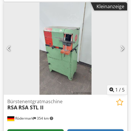
Bürstenbreite 60 mm - Scheibengeschwindigkeit 1500 /
Kleinanzeige
3000 U/min - Antrieb 400 V / 1,0 / 1,4 kW Credpezrv Daefx
Abkjf - Arbeitshöhe 900 mm - Platzbedarf ca. B 650 x H
1150 x T 450 mm - Gewicht ca. 100 kg
1
/
5
Bürstenentgratmaschine
RSA
RSA STL II
Rödermark
354 km