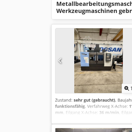
Metallbearbeitungsmasc
Werkzeugmaschinen gebr
Zustand:
sehr gut (gebraucht)
, Baujah
funktionsfähig
, Verfahrweg X-Achse:
1
mm
, Eilgang X-Achse:
36 m/min
, Eilg
Steuerungshersteller:
FANUC
, Steuer
Gesamthöhe:
3’100 mm
, Gesamtlänge
Tischlänge:
1’500 mm
, Gesamtgewicht