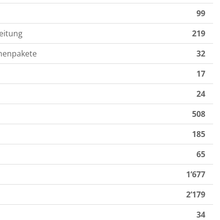
99
eitung
219
nenpakete
32
17
24
508
185
65
1’677
2’179
34