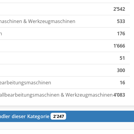
2’542
smaschinen & Werkzeugmaschinen
533
n
176
1’666
51
300
earbeitungsmaschinen
16
etallbearbeitungsmaschinen & Werkzeugmaschinen
4’083
dler dieser Kategorie
2’247