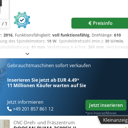
Mehr Bilder anfragen
Preisinfo
1
/
1
r:
2016
, Funktionsfähigkeit:
voll funktionsfähig
, Drehlänge:
610
stung des Spindelmotors:
18 W
, Spindeldrehzahl (min.):
30 U/min
,
Spindelbohrung:
81 mm
, Verfahrweg X-Achse:
265 mm
, Verfahrwe
 m/min
, Eilgang Z-Achse:
30 m/min
, Art des Eingangsstroms:
Gesamtlänge:
3’500 mm
, Gesamtbreite:
1’700 mm
, Spindelnase:
AS
rchmesser über Oberschlitten:
Gebrauchtmaschinen sofort verkaufen
460 mm
, Spindeldurchmesser:
255
ndbuch
, Gebrauchte Drehmaschine mit 3 Achsen und
t mit einer CNC-Steuerung vom Typ Fanuc 0i-TF. Codpfxszrnl Aj
Inserieren Sie jetzt ab EUR 4.49
*
11 Millionen
Käufer warten auf Sie
Jetzt informieren
Jetzt inserieren
+49 201 857 861 12
*pro Inserat/Monat
Kleinanzei
CNC-Dreh- und Fräszentrum