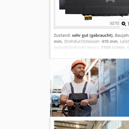
Zustand:
sehr gut (gebraucht)
, Baujah
mm
, Drehdurchmesser:
410 mm
, Lei
Spindeldrehzahl (max.):
3’500 U/min
, 
Z-Achse:
680 mm
, Eilgang X-Achse:
24
Drehstrom
, Gesamthöhe:
1’700 mm
, 
8
, Gesamtgewicht:
4’900 kg
, Umlaufdu
mm
, Ausstattung:
Dokumentation/Ha
motorisierten Werkzeugen, ausgestatte
Alyerf