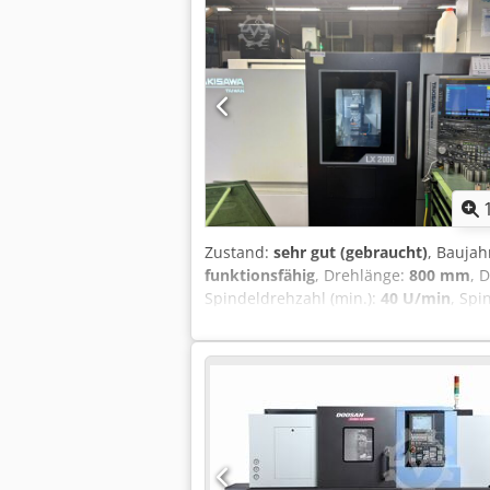
(max.):
12’000 U/min
, Betriebsstunden
Spindelmotors:
18 W
, Spindelnase:
ISO
Werkzeugmagazin:
30
, Eingangsspan
Dokumentation/Handbuch, Späneför
„DOOSAN DNM 6700“ mit CNC-Steuerung 
Zustand:
sehr gut (gebraucht)
, Baujah
funktionsfähig
, Drehlänge:
800 mm
, 
Spindeldrehzahl (min.):
40 U/min
, Spi
Verfahrweg X-Achse:
550 mm
, Verfah
30 m/min
, Art des Eingangsstroms:
Dr
Gesamtbreite:
1’960 mm
, Spindelnase
Ausstattung:
Dokumentation/Handbu
0i-TF PLUS. Crsdozrnqxopfx Alyof