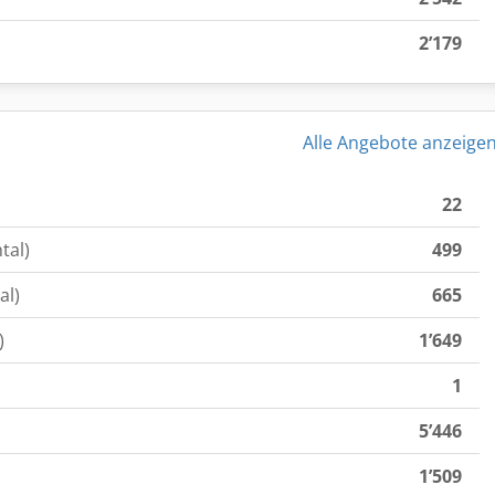
2’179
Alle Angebote anzeige
22
tal)
499
al)
665
)
1’649
1
5’446
1’509