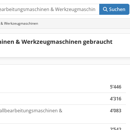
Suchen
n & Werkzeugmaschinen
hinen & Werkzeugmaschinen gebraucht
5’446
4’316
tallbearbeitungsmaschinen &
4’083
2’542