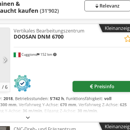
hinen &
Relevanz
aucht kaufen
(31’902)
Kleinanzei
Vertikales Bearbeitungszentrum
DOOSAN
DNM 6700
Cuggiono
152 km
Preisinfo
1
/
6
r:
2018
, Betriebsstunden:
5’742 h
, Funktionsfähigkeit:
voll
’300 mm
, Verfahrweg Y-Achse:
670 mm
, Verfahrweg Z-Achse:
625
ang Y-Achse:
36 m/min
, Eilgang Z-Achse:
30 m/min
,
ungsmodell:
FANUC i-Series
, Werkstückgewicht (max.):
1’300 kg
,
:
4’400 mm
, Gesamtbreite:
2’450 mm
, Tischbreite:
670 mm
,
Kleinanzei
CNC-Dreh- und Fräszentrum
:
8’500 kg
, Spindeldrehzahl (min.):
80 U/min
, Spindeldrehzahl