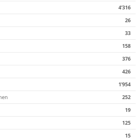
4’316
26
33
158
376
426
1’954
nen
252
19
125
15