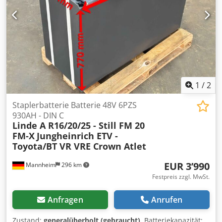
1
/
2
Staplerbatterie Batterie 48V 6PZS
930AH - DIN C
Linde A R16/20/25 - Still FM 20
FM-X
Jungheinrich ETV -
Toyota/BT VR VRE Crown Atlet
EUR 3’990
Mannheim
296 km
Festpreis zzgl. MwSt.
Anfragen
Anrufen
Zustand:
generalüberholt (gebraucht)
, Batteriekapazität: