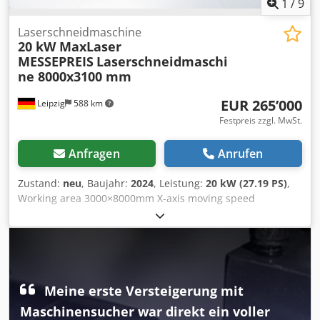
1
/
9
Laserschneidmaschine
20 kW MaxLaser
MESSEPREIS
Laserschneidmaschi
ne 8000x3100 mm
EUR 265’000
Leipzig
588 km
Festpreis zzgl. MwSt.
Anfragen
Anrufen
Zustand:
neu
, Baujahr:
2024
, Leistung:
20 kW (27.19 PS)
,
Working area 3000×8000mm X-axis moving speed
110m/min Y1-axis moving speed 110m/min Y2-axis moving
speed 40m/min Repositioning accuracy ±0.03mm/m
Dkjdpfx Aenkaqlofqer Positioning accuracy ±0.05mm
Maximum linkage speed 140m/min Maximum linkage
acceleration 2G Maximum load 1000KG
Meine erste Versteigerung mit
Maschinensucher war direkt ein voller