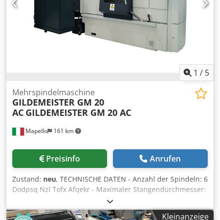
1
/
5
Mehrspindelmaschine
GILDEMEISTER GM 20
AC
GILDEMEISTER GM 20 AC
Mapello
161 km
Preisinfo
Anrufen
Zustand:
neu
, TECHNISCHE DATEN - Anzahl der Spindeln: 6
Dodpsq Nzl Tofx Afqekr - Maximaler Stangendurchmesser:
20 [mm]. -Verlängerung des Stangendurchgangs auf
Anfrage 25 [mm]. - Kreuzschlitten: 4 (Pos.1-2-4-5) - Max.
Kleinanzeige