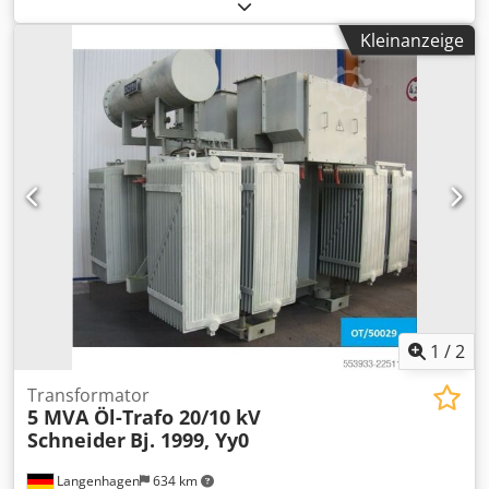
Service und Reparaturen von Werkzeugfräsmaschinen aus
der Produktion von TOS, später INTOS Zebrak der
Kleinanzeige
Baureihen FN 20/32/40, FNGJ 20/30/32/40/50, FNGP 40/50
Dksdpfexg H Hhox Afqjr
1
/
2
Transformator
5 MVA Öl-Trafo 20/10 kV
Schneider
Bj. 1999, Yy0
Langenhagen
634 km