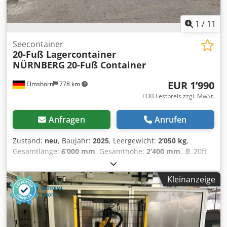
1
/
11
Seecontainer
20-Fuß Lagercontainer
NÜRNBERG
20-Fuß Container
EUR 1’990
Elmshorn
778 km
FOB Festpreis zzgl. MwSt.
Anfragen
Anrufen
Zustand:
neu
, Baujahr:
2025
, Leergewicht:
2’050 kg
,
Gesamtlänge:
6’000 mm
, Gesamthöhe:
2’400 mm
, 🚢 20ft
Lagercontainer – Neuwertig (Baujahr 2025 / 2026) – Sofort
verfügbar! Hochwertiger Seecontainer in nahezu
Kleinanzeige
neuwertigem Zustand – perfekt als Lagerraum, Werkstatt,
Baustellencontainer oder für den professionellen
Transport. Dkedpfxsrgp N Ue Afqer ⭐ Ihre Vorteile auf
einen Blick 🆕 Baujahr 2025 / 2026 – neuwertig 💪 Sehr
stabile Stahlkonstruktion (2 mm Wandstärke) 🌧️ Wind- &