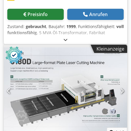
Preisinfo
Anrufen
Zustand:
gebraucht
, Baujahr:
1999
, Funktionsfähigkeit:
voll
funktionsfähig
, 5 MVA Öl-Transformator, Fabrikat
Schneider, Baujahr 1999, 20 +- 5 % / 10 kV, Schaltgruppe
Yy0, war bis 07/2026 im Einsatz; mit Ausdehner,
Kleinanzeige
Buchholzrelais, Luftentfeuchter, Zeigerthermometer
Dkodpfx Afszr Ur Aeqjr