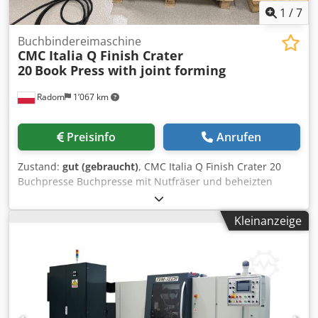
1
/
7
Buchbindereimaschine
CMC Italia Q Finish Crater
20
Book Press with joint forming
Radom
1’067 km
Preisinfo
Anrufen
Zustand:
gut (gebraucht)
, CMC Italia Q Finish Crater 20
Buchpresse Buchpresse mit Nutfräser und beheizten
Pressplatten. Hergestellt von CMC, Italien. Technische
Daten: Maximales Format: 420 x 500 x 80 mm Gewicht: 420
Kleinanzeige
kg Dkjdpfxozmu N Re Afqer Presskraft: 5.000 kg Integrierte
Hydraulikeinheit. Automatische Bücherzuführung.
Automatische Format-Erkennung. Stromversorgung: 380V +
Druckluft.