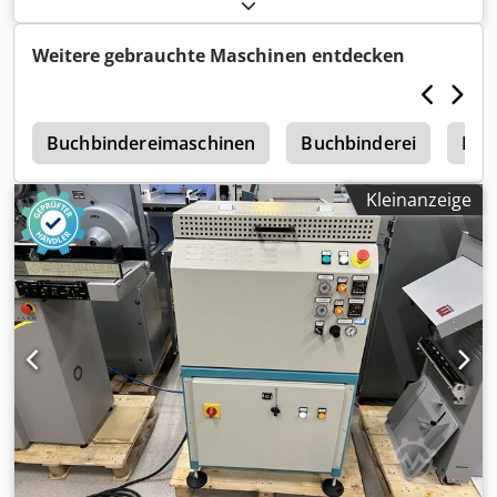
Herstellung: 2014 Nutzlast: 20kg Dksdpfxsr Aka As Afqjr
Reichweite: 1726mm
Weitere gebrauchte Maschinen entdecken
a
Buchbindereimaschinen
Buchbinderei
Buc
Kleinanzeige