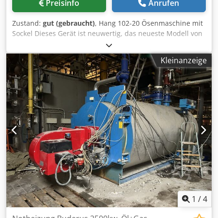
Preisinfo
Anrufen
Zustand:
gut (gebraucht)
, Hang 102-20 Ösenmaschine mit
Sockel Dieses Gerät ist neuwertig, das neueste Modell von
Hang. Hergestellt in Deutschland. Technische Daten: 1
Kopf Ösendurchmesser: Nr. 24-25. Innendurchmesser: 4
Kleinanzeige
mm Maximale Kapazität: 20 Blatt à 80 g/m² Vorder- und
Seitenanschläge Manuelle Bedienung Dkjdozlgfnspfx Afqsr
Das Gerät führt die Öse korrekt zu, stanzt und verpresst
die Öse in einem Arbeitsgang. Bedienungsanleitung ist
enthalten.
1
/
4