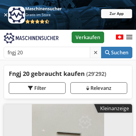
Maschinensucher
Zur App
Gratis im Store
Verkaufen
Suchen
Fngj 20 gebraucht kaufen
(29’292)
Filter
Relevanz
Kleinanzeige