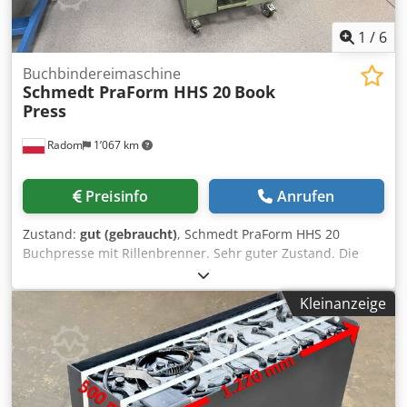
1
/
6
Buchbindereimaschine
Schmedt PraForm HHS 20
Book
Press
Radom
1’067 km
Preisinfo
Anrufen
Zustand:
gut (gebraucht)
, Schmedt PraForm HHS 20
Buchpresse mit Rillenbrenner. Sehr guter Zustand. Die
Maschine stammt aus einer Schule. Hergestellt von
Schmedt, Deutschland. Technische Daten: Maximales
Kleinanzeige
Format: 350 x 380 x 110 mm. Gewicht: 250 kg.
Stromversorgung: 380V. Flexible Temperaturregelung.
Dkjdpfx Aozfwx Sefqsr