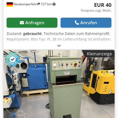
EUR 40
Neukamperfehn
727 km
Festpreis zzgl. MwSt.
Anfragen
Anrufen
Zustand:
gebraucht
, Technische Daten zum Rahmenprofil:
Regalsystem: Bito Typ: PL 38 Im Lieferumfang ist enthalten:
01x Rahmenprofil, gebraucht Materialfarbe: sendzimir
verzinkt Rahmenprofil: P 20 Profilabm.: 90 x 65 x 2,0 mm
Kleinanzeige
Rahmenhöhe: 2.475 mm Ihre Ansprechpartner in unserem
Hause: Herr: Andre Evering Dkjdpfx Ajufw Acjfqor Herr:
Mario Klöver Herr: Falk Deutsch Allgemeine Informationen
zum Artikel: Dieser Artikel wird nur zur Abholung
angeboten. Ein darüber hinaus gewünschter Transport
bzw. eine Versendung dieses Artikels ist mit zusätzlichen
Kosten verbunden, welche gesondert je nach Lieferort
bzw. Lieferumfang bei uns abgefragt werden können.