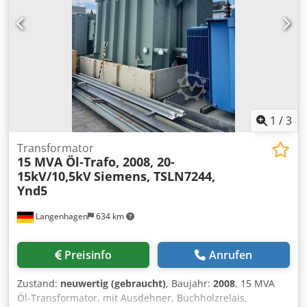
1
/
3
Transformator
15 MVA Öl-Trafo, 2008, 20-
15kV/10,5kV
Siemens, TSLN7244,
Ynd5
Langenhagen
634 km
Preisinfo
Anrufen
Zustand:
neuwertig (gebraucht)
, Baujahr:
2008
, 15 MVA
Öl-Transformator, mit Ausdehner, Buchholzrelais,