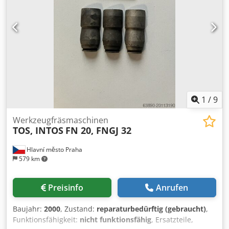
1
/
9
Werkzeugfräsmaschinen
TOS, INTOS
FN 20, FNGJ 32
Hlavní město Praha
579 km
Preisinfo
Anrufen
Baujahr:
2000
, Zustand:
reparaturbedürftig (gebraucht)
,
Funktionsfähigkeit:
nicht funktionsfähig
, Ersatzteile,