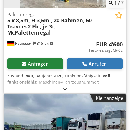
1
/
7
Palettenregal
5 x 8,5m, H 3,5m , 20 Rahmen, 60
Travers
2 Eb., je 3t,
McPalettenregal
EUR 4’600
Neubeuern
316 km
Festpreis zzgl. MwSt.
Anfragen
Anrufen
Zustand:
neu
, Baujahr:
2026
, Funktionsfähigkeit:
voll
funktionsfähig
, Maschinen-/Fahrzeugnummer:
EAN0729389556525
, Tragfähigkeit pro Lagerabschnitt:
3’000 kg
, Gesamtlänge:
43’500 mm
, Gesamthöhe:
3’500
Kleinanzeige
mm
, Abstand zwischen den Säulen:
2’700 mm
, Regalhöhe:
3’500 mm
, Anzahl der Regalreihen:
5
, Palettenstellflächen:
135 Europalette(n)
, Rahmenhöhe:
3’500 mm
,
Rahmenbreite:
1’100 mm
, Belastung pro
Fachwerkträgerpaar (max.):
3’000 kg
, Regallänge:
43’500