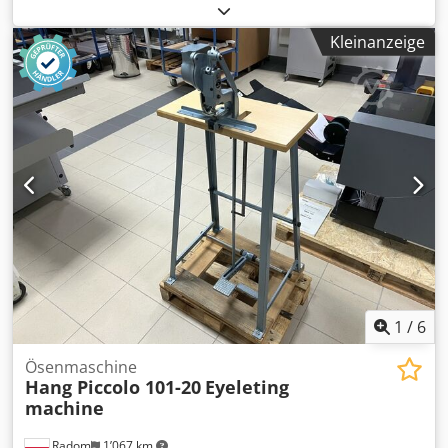
Luftentfeuchter, Stufenschalter; Siemens, 2008,
Schaltgruppe Ynd5, komplettes Trafo-Buch vorhanden
Kleinanzeige
Djdpsugg Dfofx Afqekr
1
/
6
Ösenmaschine
Hang Piccolo 101-20
Eyeleting
machine
Radom
1’067 km