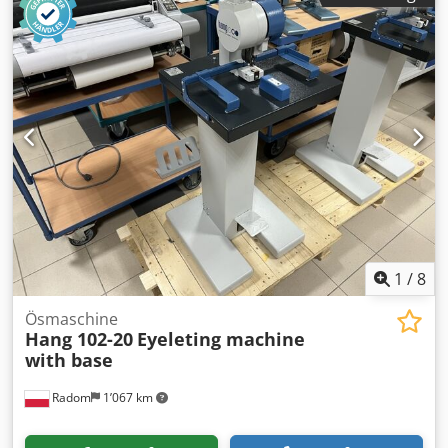
Vorschublänge: 100 [mm]. - Hauptspindeldrehzahlen: 400 -
4000 [U/min] mit Gewinde, 400 - 5000 [U/min] ohne
Gewinde - Verfahrzeit: 0,7 [s]. - Zykluszeit: 1,4 - 60 [s]. -
Leistung: 11 [KW]. ELEKTRISCHER ANSCHLUSS FÜR
LADERSCHNITTSTELLE Hardware- und Softwareschnittstelle
für Lader ELEKTRISCHE AUSRÜSTUNG bestehend aus den
AC-Motoren (Schutzart lP 54), Hauptmotor und Vorschub
mit einer PLC programmierbar Siemens S7-1500
DOKUMENTATION: CE-Zertifizierung mit Handbüchern
Stromlaufpläne I Hard Copy + 1 USB Copy mit Datei im
.pdf-Format EG-Richtlinie 2006142lCE - 2014130/EC
2O14I68IUE NORM
1
/
8
Ösmaschine
Hang 102-20
Eyeleting machine
with base
Radom
1’067 km