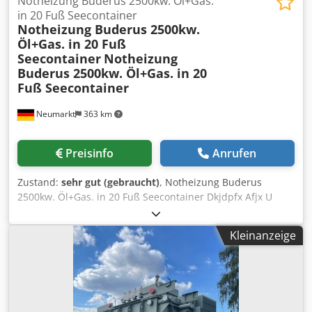
Notheizung Buderus 2500kw. Öl+Gas.
in 20 Fuß Seecontainer
Notheizung Buderus 2500kw.
Öl+Gas. in 20 Fuß
Seecontainer
Notheizung
Buderus 2500kw. Öl+Gas. in 20
Fuß Seecontainer
Neumarkt
363 km
Preisinfo
Anrufen
Zustand:
sehr gut (gebraucht)
, Notheizung Buderus
2500kw. Öl+Gas. in 20 Fuß Seecontainer Dkjdpfx Afjx U
Eyfsqsr
Kleinanzeige