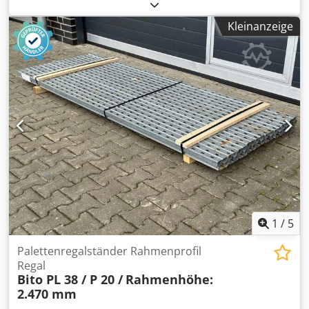
Leeres Gewicht: 3.750 kg Achse 1: links 12 mm rechts 7 mm
Achse 2: links 4 mm rechts 6 mm Achse 3: links 10 mm
Kleinanzeige
rechts 10 mm Wir haben die Möglichkeit, Anhänger zu
stapeln! Dkedpfx Asucxu Ijfqsr
1
/
5
Palettenregalständer Rahmenprofil
Regal
Bito PL 38 / P 20 /
Rahmenhöhe:
2.470 mm