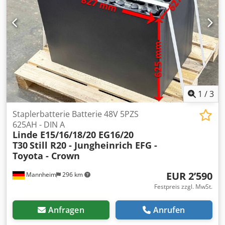
890 mm Breite 606 mm Höhe 752 mm Gewicht: ca. 930 kg
Passend für folgende Modelle und weitere: Still RX 20-15
Still RX 20-20 Still RX 20-20 P Toyota 5FBE15 Bendi B40/48E-
180D Caterpillar EP16N Doosan B20X-5 Dkedpjy Rnmyofx
Afqjr Hyundai 18BT-9 JAC CPD25 Manitou ME 318
Mitsubishi FB16KT Nichiyu FBT80 Gängige Batteriegrößen
verfügbar, gerne anfragen. Transport möglich.
1
/
3
Staplerbatterie Batterie 48V 5PZS
625AH - DIN A
Linde E15/16/18/20 EG16/20
T30
Still R20 - Jungheinrich EFG -
Toyota - Crown
EUR 2’590
Mannheim
296 km
Festpreis zzgl. MwSt.
Anfragen
Anrufen