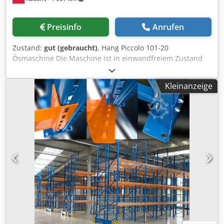
Preisinfo
Anrufen
Zustand:
gut (gebraucht)
, Hang Piccolo 101-20
Ösmaschine Die Maschine ist in einwandfreiem Zustand
und sofort einsatzbereit. Hergestellt in Deutschland.
Technische Daten: 1 Kopf Dkjdpfx Afjziyx Aeqsr Ösen-
Kleinanzeige
Innendurchmesser: 4 mm Maximale Kapazität: 20 Blatt (80
g/m²) Vorderer Rand: 40 mm Fußpedalbedienung Die
Maschine stanzt, führt zu und schließt die Öse in einem
Arbeitsgang.