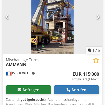
Aett Auujb Nek Hersteller: AMMANN Nennleistung: 132 kW
Betriebsspannung 50 Hz: 400 V Nenndrehzahl: 1.490 l/min
Weitere Details siehe Bilder & Typenschild Zustand:
Gebrauchte, überholte Lagerware. Lieferumfang: 1
Europalette mit 1 Motor
1
/
5
Mischanlage-Turm
AMMANN
EUR 115’000
Paris
497 km
Festpreis zzgl. MwSt.
Anfragen
Anrufen
Zustand:
gut (gebraucht)
, Asphaltmischanlage mit
Hauptturm, Sieb, Mischer, Becherelevatoren… Kapazität: