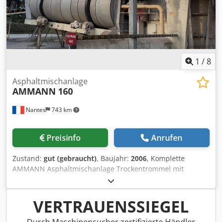
1
/
8
Asphaltmischanlage
AMMANN
160
Nantes
743 km
Preisinfo
Anrufen
Zustand:
gut (gebraucht)
, Baujahr:
2006
, Komplette
AMMANN Asphaltmischanlage Trockentrommel mit
Brenner: 2006 Dcedjxqpvtspfx Ab Njk Filter: 2014 ERMIIS-
Automatisierung: 2013 Kapazität: 160 Tonnen/Stunde
Anlage wird derzeit demontiert
VERTRAUENSSIEGEL
Durch Maschinensucher zertifizierte Händler