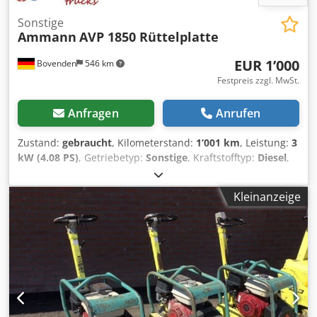
Sonstige
Ammann
AVP 1850 Rüttelplatte
EUR 1’000
Bovenden
546 km
Festpreis zzgl. MwSt.
Anfragen
Anrufen
Zustand:
gebraucht
, Kilometerstand:
1’001 km
, Leistung:
3
kW (4.08 PS)
, Getriebetyp:
Sonstige
, Kraftstofftyp:
Diesel
,
Farbe:
Gelb
, Leergewicht:
111 kg
, Erstzulassung:
01/2006
,
Baujahr:
2006
, Fahrerkabine:
Sonstige
, Fahrzeugstandort:
Kleinanzeige
Bovenden, Hatz Dieselmotor! ZUBEHÖRANGABEN OHNE
GEWÄHR, Änderungen, Zwischenverkauf und Irrtümer
vorbehalten! Dcjdpjxy Sw Ssfx Ab Nok - .