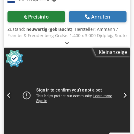
Preisinfo
Anrufen
Zustand:
neuwertig (gebraucht)
, Hersteller: Ammann /
Främbs & Freudenberg Große: 1.400 x 3.000 Djdpfxjg Snuto
Ab Nsck Inklusive: – Antrieb – Gelenkwellen –
Federelemente Siebmaschine is überholt, gestrahlt und
Kleinanzeige
lackiert.