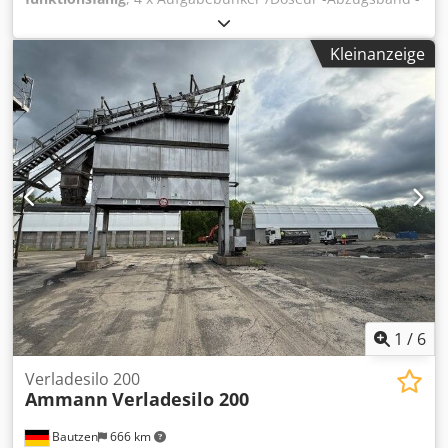
Förderband/Übergabeband -elektrische Anlage soweit
vorhanden Dcsdozq S Huspfx Ab Nsk
Kleinanzeige
1
/
6
Verladesilo 200
Ammann
Verladesilo 200
Bautzen
666 km