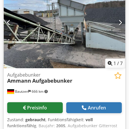
1
/
7
Aufgabebunker
Ammann
Aufgabebunker
Bautzen
666 km
Preisinfo
Anrufen
Zustand:
gebraucht
, Funktionsfähigkeit:
voll
funktionsfähig
, Baujahr:
2005
, Aufgabebunker Gitterrost