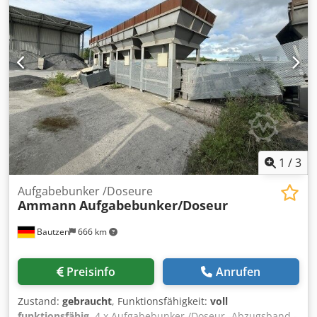
1
/
3
Aufgabebunker /Doseure
Ammann
Aufgabebunker/Doseur
Bautzen
666 km
Preisinfo
Anrufen
Zustand:
gebraucht
, Funktionsfähigkeit:
voll
funktionsfähig
, 4 x Aufgabebunker /Doseur -Abzugsband -