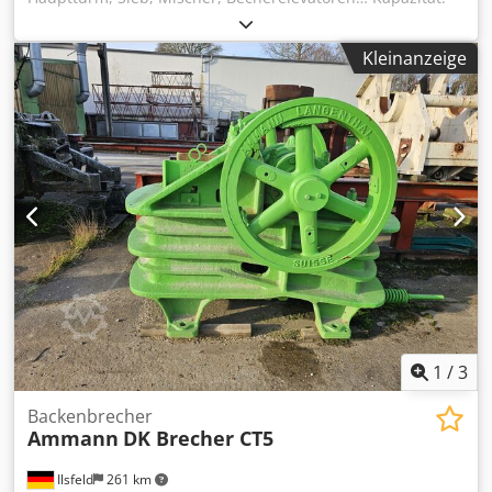
160 Tonnen/Stunde Dodpfxsy Hf Dus Ab Nsck
Kleinanzeige
1
/
3
Backenbrecher
Ammann
DK Brecher CT5
Ilsfeld
261 km