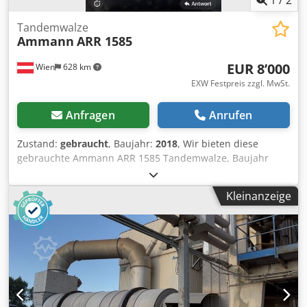
1
/
2
Tandemwalze
Ammann
ARR 1585
EUR 8’000
Wien
628 km
EXW Festpreis zzgl. MwSt.
Anfragen
Anrufen
Zustand:
gebraucht
, Baujahr:
2018
, Wir bieten diese
gebrauchte Ammann ARR 1585 Tandemwalze, Baujahr
2018, an. Typ: ARR 1585 Seriennummer: 558D063
Einsatzgewicht: 1 395 kg Maximales Gewicht: 1 405 kg
Kleinanzeige
Nennleistung: 13,2 kW Dcjdozddcpspfx Ab Nok Baujahr:
2018 Wenn Sie Rückfragen haben oder mehr
Informationen benötigen, schreiben Sie uns gerne eine
Nachricht oder rufen uns an.