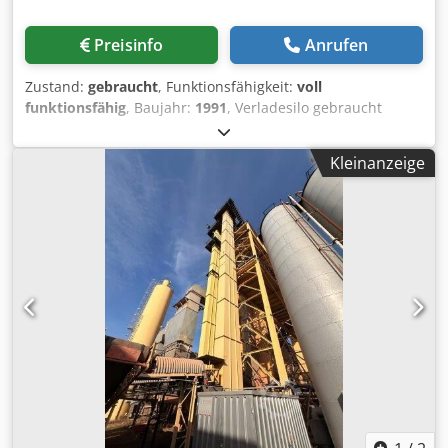
Preisinfo
Anrufen
Zustand:
gebraucht
, Funktionsfähigkeit:
voll
funktionsfähig
, Baujahr:
1991
, Verladesilo gebraucht
Hersteller Ulrich Dcodpfx Aezq S Ewsb Nsk
Gesamtvolumen 200 t -Kübelbahn -Aufzugswinde -
Kleinanzeige
elektrische Anlage