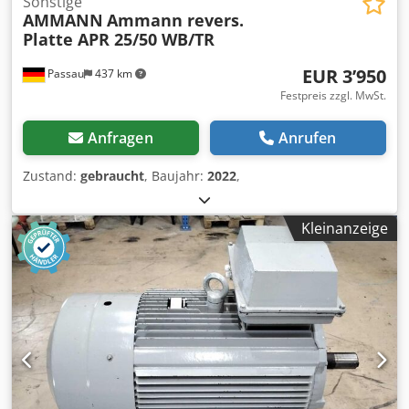
Sonstige
AMMANN
Ammann revers.
Platte APR 25/50 WB/TR
EUR 3’950
Passau
437 km
Festpreis zzgl. MwSt.
Anfragen
Anrufen
Zustand:
gebraucht
, Baujahr:
2022
,
Kleinanzeige