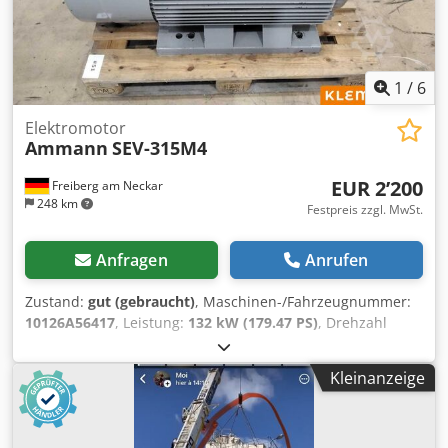
1
/
6
Elektromotor
Ammann
SEV-315M4
EUR 2’200
Freiberg am Neckar
248 km
Festpreis zzgl. MwSt.
Anfragen
Anrufen
Zustand:
gut (gebraucht)
, Maschinen-/Fahrzeugnummer:
10126A56417
, Leistung:
132 kW (179.47 PS)
, Drehzahl
(min.):
1’490 U/min
, Eingangsspannung:
400 V
,
Eingangsstrom:
228 A
, Gesamtgewicht:
1’020 kg
,
Kleinanzeige
Gesamtlänge:
1’200 mm
, Gesamtbreite:
800 mm
,
Gesamthöhe:
1’100 mm
, AMMANN Motor, Typ SEV-315M4
Technische Spezifikationen: Modell: SEV-315M4 Dcodpfx