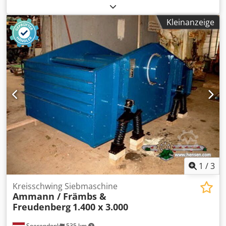
Dcedpfx Abezq Szrs Njk Abzugsband Förderband 12 m mit
Gurt 650mm
Kleinanzeige
1
/
3
Kreisschwing Siebmaschine
Ammann / Främbs &
Freudenberg
1.400 x 3.000
Soerendonk
535 km