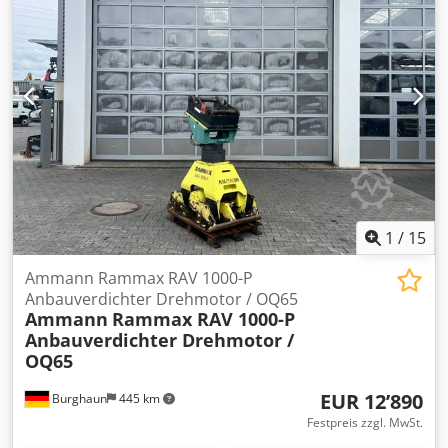
1
/
15
Ammann Rammax RAV 1000-P
Anbauverdichter Drehmotor / OQ65
Ammann
Rammax RAV 1000-P
Anbauverdichter Drehmotor /
OQ65
EUR 12’890
Burghaun
445 km
Festpreis zzgl. MwSt.