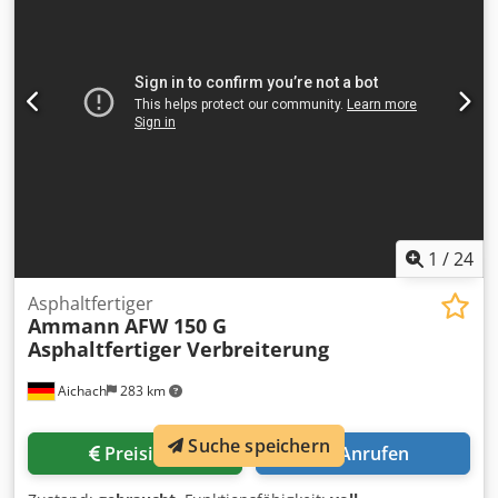
1
/
24
Asphaltfertiger
Ammann
AFW 150 G
Asphaltfertiger Verbreiterung
Aichach
283 km
Suche speichern
Preisinfo
Anrufen