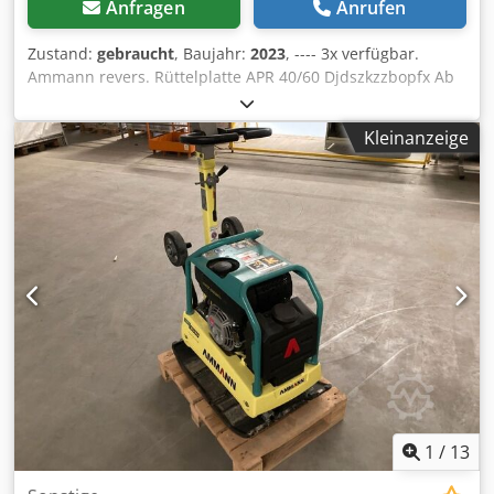
Anfragen
Anrufen
Zustand:
gebraucht
, Baujahr:
2023
, ---- 3x verfügbar.
Ammann revers. Rüttelplatte APR 40/60 Djdszkzzbopfx Ab
Neck EQ: 100563147 BJ: 2023 Ammann revers. Rüttelplatte
APR 40/60 EQ: 100563148 BJ: 2023 Daten: Motor:Hatz /
Kleinanzeige
Diesel Maschinengewicht:284kg
Verdichtungsbreite:600mm
1
/
13