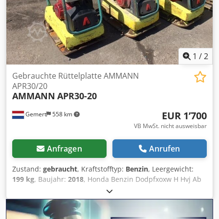
1
/
2
Gebrauchte Rüttelplatte AMMANN
APR30/20
AMMANN
APR30-20
EUR 1’700
Gemert
558 km
VB MwSt. nicht ausweisbar
Anfragen
Anrufen
Zustand:
gebraucht
, Kraftstofftyp:
Benzin
, Leergewicht:
199 kg
, Baujahr:
2018
, Honda Benzin Dodpfxoxw H Hvj Ab
Nsck Handstart. Gewicht: 199 kg Schlagkraft: 30kn
Plattenbreite: 50cm Vorwärts/Rückwärts Preis: €1.700,-
exkl. MwSt Mehrere auf Lager!!