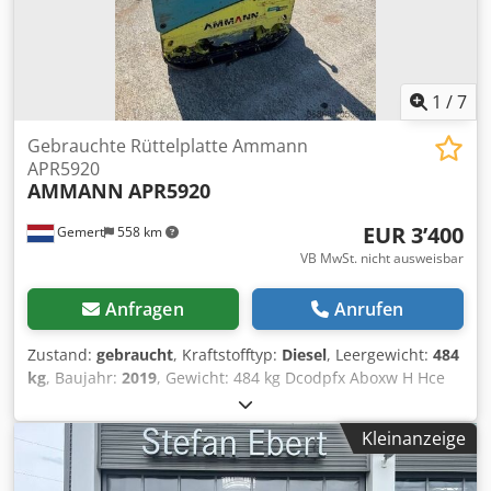
1
/
7
Gebrauchte Rüttelplatte Ammann
APR5920
AMMANN
APR5920
EUR 3’400
Gemert
558 km
VB MwSt. nicht ausweisbar
Anfragen
Anrufen
Zustand:
gebraucht
, Kraftstofftyp:
Diesel
, Leergewicht:
484
kg
, Baujahr:
2019
, Gewicht: 484 kg Dcodpfx Aboxw H Hce
Nek Schlagkraft: 59 kn Diesel, 1 Zylinder Hatz (1b40)\
Vorwärts/Rückwärts. Elektrostart. Plattenbreite: 60 cm Preis
Kleinanzeige
pro Stück: € 3.400,- exkl. MwSt Mehrere auf Lager!