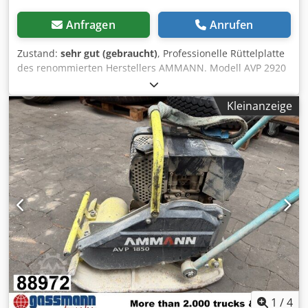
Anfragen
Anrufen
Zustand:
sehr gut (gebraucht)
, Professionelle Rüttelplatte
des renommierten Herstellers AMMANN. Modell AVP 2920
ausgestattet mit einem zuverlässigen HATZ Dieselmotor
mit 5 kW Leistung. Die Maschine ist für professionelle
Kleinanzeige
Pflasterarbeiten, Straßenbau sowie die Verdichtung von
Boden, Pflastersteinen, Schotter und Asphalt ausgelegt.
Dodjy Sifyspfx Ab Nsck Das Gerät ist komplett mechanisch,
mit robuster deutscher Konstruktion. Optischer Zustand
entsprechend den Fotos – normale Gebrauchsspuren.
Technische Daten: • Hersteller: AMMANN • Modell: AVP
2920 • Baujahr: 1999 • Motor: HATZ Diesel • Motortyp:
1B30-6 • Leistung: 5 kW • Betriebsgewicht: 190 kg •
Handstart • Made in Germany Einsatzbereiche: •
Pflastersteinverdichtung • Pflasterarbeiten • Straßenbau •
Verdichten von Boden und Schotter • Gräben und
Fundamente Zustand: Gebrauchte, vollständige Maschine.
HATZ Motor – robuste und geschätzte Diesel-Einheit.
1
/
4