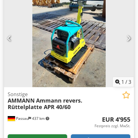
mm Griffhöhe ( Transport ): 1.500 mm Maschinenbreite:
450/600/750 mm Motor: Hatz Supra 1D50S Kraftstoff:
Diesel Motorleistung bei U/min: 7 kW bei 3200 Max.
Vibrationsfrequenz: 70 Hz Max: Zentrifugalkraft: 50 kN
Steigfähigkeit: 36 % Amplitude: 1,7 mm
1
/
3
Sonstige
AMMANN
Ammann revers.
Rüttelplatte APR 40/60
EUR 4’955
Passau
437 km
Festpreis zzgl. MwSt.