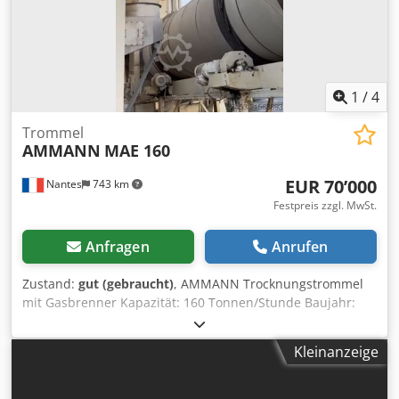
1
/
4
Trommel
AMMANN
MAE 160
EUR 70’000
Nantes
743 km
Festpreis zzgl. MwSt.
Anfragen
Anrufen
Zustand:
gut (gebraucht)
, AMMANN Trocknungstrommel
mit Gasbrenner Kapazität: 160 Tonnen/Stunde Baujahr:
2006 Dcedeywctzepfx Ab Njk
Kleinanzeige