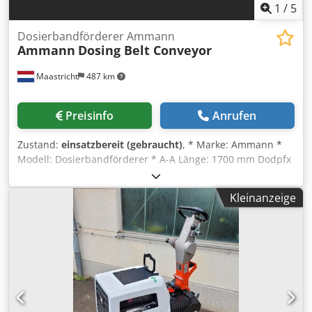
1
/
5
Dosierbandförderer Ammann
Ammann
Dosing Belt Conveyor
Maastricht
487 km
Preisinfo
Anrufen
Zustand:
einsatzbereit (gebraucht)
, * Marke: Ammann *
Modell: Dosierbandförderer * A-A Länge: 1700 mm Dodpfx
Abeywm I Ne Njck * Bandbreite: 650 mm * Antrieb: 1,5 kW
Getriebemotor * Auf Lager: 6 Stück.
Kleinanzeige