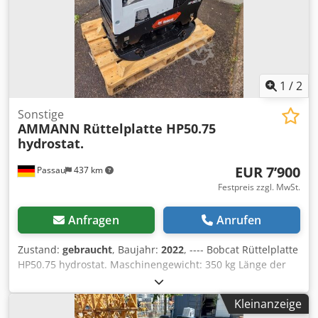
1
/
2
Sonstige
AMMANN
Rüttelplatte HP50.75
hydrostat.
EUR 7’900
Passau
437 km
Festpreis zzgl. MwSt.
Anfragen
Anrufen
Zustand:
gebraucht
, Baujahr:
2022
, ---- Bobcat Rüttelplatte
HP50.75 hydrostat. Maschinengewicht: 350 kg Länge der
Bodenplatte: 450 mm Maschinenlänge: 900 mm
Maschinenlänge mit Griff: 1.600 mm Dsdpfx Abszkz Tke
Kleinanzeige
Nsck Maschinenhöhe: 820 mm Griffhöhe ( Arbeit ): 1.000