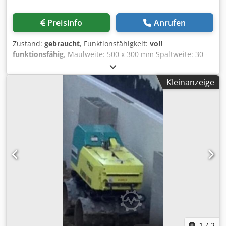
Preisinfo
Anrufen
Zustand:
gebraucht
, Funktionsfähigkeit:
voll
funktionsfähig
, Maulweite: 500 x 300 mm Spaltweite: 30 -
80 mm Gewicht: 6.100 kg Kraftbedarf: 22 kW Dsdpjy
Tyaqsfx Ab Nsck Die Maschine wurde komplett
Kleinanzeige
werkstattüberholt mit neuen Brechbacken und neuen
Seitenkeilen ausgestattet