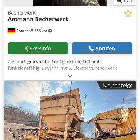
1
/
2
Becherwerk
Ammann
Becherwerk
Bautzen
666 km
Preisinfo
Anrufen
Zustand:
gebraucht
, Funktionsfähigkeit:
voll
funktionsfähig
, Baujahr:
1996
, Elevator/Becherwerk
Einsatz als RC Material Förderanlage Dcjdpfjzq S Dasx Ab
Nok H 26 m
Kleinanzeige