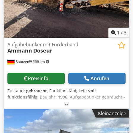
1
/
3
Aufgabebunker mit Förderband
Ammann
Doseur
Bautzen
666 km
Preisinfo
Anrufen
Zustand:
gebraucht
, Funktionsfähigkeit:
voll
funktionsfähig
, Baujahr:
1996
, Aufgabebunker gebraucht -
Abzugsband Dcedpfxszq S Avj Ab Nok -Förderband
Kleinanzeige