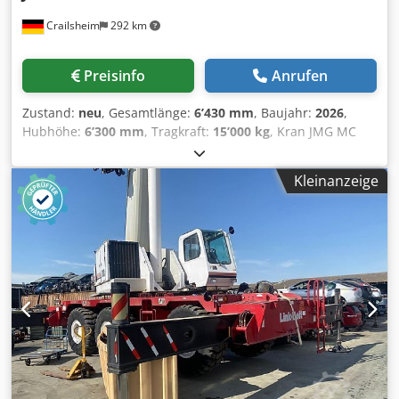
Crailsheim
292 km
Preisinfo
Anrufen
Zustand:
neu
, Gesamtlänge:
6’430 mm
, Baujahr:
2026
,
Hubhöhe:
6’300 mm
, Tragkraft:
15’000 kg
, Kran JMG MC
100.08 Dsdpfx Aqjzriblsrokr Antrieb Elektro Baujahr 2026
Hubhöhe (mm) 6.300 Tragkraft (kg) 15.000
Kleinanzeige