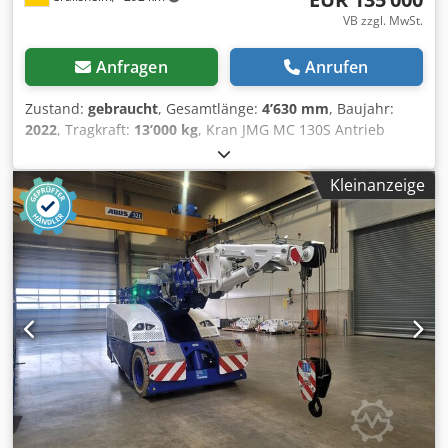
VB zzgl. MwSt.
Anfragen
Anrufen
Zustand:
gebraucht
, Gesamtlänge:
4’630 mm
, Baujahr:
2022
, Tragkraft:
13’000 kg
, Kran JMG MC 130S Antrieb
Elektro Baujahr 2022 Tragkraft (kg) 13.000 Dkodpfxezfq A
Re Aqrjr
Kleinanzeige