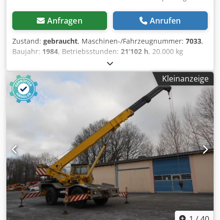
Anfragen
Anrufen
Zustand:
gebraucht
, Maschinen-/Fahrzeugnummer:
7033
,
Baujahr:
1984
, Betriebsstunden:
21’102 h
, 20.000 kg
Antrieb: Diesel 4x4 Max. Traglast: 20.000 kg bei 3 m, 1.700
kg Traglast bei maximaler Ausladung von 18 m Dsdpezrw E
Kleinanzeige
Sefx Aqrskr Gesamtgewicht des Krans: 22.400 kg
Transportmaße: 10,86 m x 2,50 m x 4,0 m Drehbereich:
360° Antriebsformel: 4x4 Hydraulische Federung Hubraum:
6.086 cm³ Leistung: 89 kW (121 PS) bei 2.500 U/min Motor:
6-Zylinder Deutz Dieselmotor, wassergekühlt Getriebe: 4-
Gang-Automatikgetriebe Bereifung: 385/95 R24, Profil
vorne 21 mm, hinten 18 mm ID 7033 Weitere technische
Daten und zusätzliche Bilder senden wir Ihnen gerne auf
Anfrage zu. Diese Beschreibung stellt kein verbindliches
Angebot dar; Irrtümer und Fehler vorbehalten, für die
Angaben wird keine Gewähr übernommen.
1
/
40