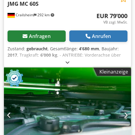
JMG
MC 60S
EUR 79’000
Crailsheim
292 km
VB zzgl. MwSt.
Anfragen
Anrufen
Zustand:
gebraucht
, Gesamtlänge:
4’680 mm
, Baujahr:
2017
, Tragkraft:
6’000 kg
, - ANTRIEBE: Vorderachse über
zwei 3,5kW 72V AC Elektromotoren, Isolationsklasse H -
BATTERIE: 72V - 625 Ah mit Lade- und
Kleinanzeige
Batteriefüllstandsanzeige - Arbeitszeit bis zu 8 reinen
Kranstunden - BREMSEN: Automatisches Bremssystem
wirkend auf alle Räder - HYDRAULIKSYSTEM: Angetrieben
durch leise Zahnradpumpe (12kW), Isolationsklasse H -
Hydraulikbedienung über Joystick und Hebel an der
Funkfernsteuerung - Filter und Sicherheitsventile -
Maximaler Betriebsdruck 22MPa - FUNKFERNBEDIENUNG:
Auf alle Kran- und Auslegerbewegungen. Falls vorhanden
auch Bewegungen von hydraulischen Anbauteilen -
RAHMEN: Gefertigt aus soliden Formteilen und