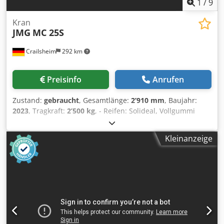
1
/
9
Kran
JMG
MC 25S
Crailsheim
292 km
Preisinfo
Anrufen
Zustand:
gebraucht
, Gesamtlänge:
2’910 mm
, Baujahr:
2023
, Tragkraft:
2’500 kg
, - Reifen: Solideal, Vollgummi
grau, Typ Magnum Dkedpeztgfwjfx Aqrer - Reifengröße:
vorne 18x7-8, hinten 15x4,5-8 - Radstand: 1635 mm -
Kleinanzeige
Bodenfreiheit Mitte: 70 - Proportional ausfahrbarer
Ausleger - Vorderachse Antrieb mit gegenläufiger
Bewegung - Mobile Kopf ( -70°/-35°/0°/+10°) - Struktur für
Windflaschen und Haken an Bord - Maximale Tragkraft
2500kg - Vorderradantrieb Nr. 2 Elektromotor AC 2 kW 24V.
Isolationsklasse H - Abnehmbare Kontergewichte Kg. 750 -
Batterie 24 V - 420 Ah 8 Arbeitsstunden - Antriebsräder:
Vorne: Nr.2 superelastich 18x7-8” Hinten: Nr.2