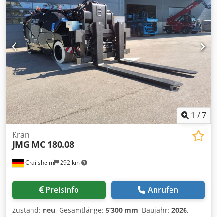
kW 72V. Isolationsklasse H - Batterie: 72 V - 640 Ah, 8
Arbeitsstunden - Reifen: Vorne: n.2 superelastich 250-15”,
Hinten: n.2 superelastich 21x8-9” - Lenkung: über die
Hinterachse, Lenkwinkel -90°/+90 - Elektronische
Lastbegrenzung - Automatisches Bremssystem an allen
Rädern - Auslegerwinkel +65°/-10° Dkodpfjztgcpex Aqror -
Elektromotor 12 kW - 72 V AC, Isolationsklasse
1
/
7
Kran
JMG
MC 180.08
Crailsheim
292 km
Preisinfo
Anrufen
Zustand:
neu
, Gesamtlänge:
5’300 mm
, Baujahr:
2026
,