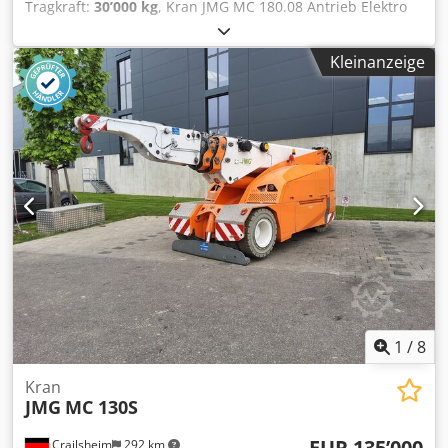
Tragkraft:
30’000 kg
, Kran JMG MC 180.08 Antrieb Elektro
Baujahr 2026 Tragkraft (kg) 30.000 Dkedpsztf U Rofx Aqrjr
Arbeitshöhe (mm) 11.000
Kleinanzeige
1
/
8
Kran
JMG
MC 130S
EUR 135’000
Crailsheim
292 km