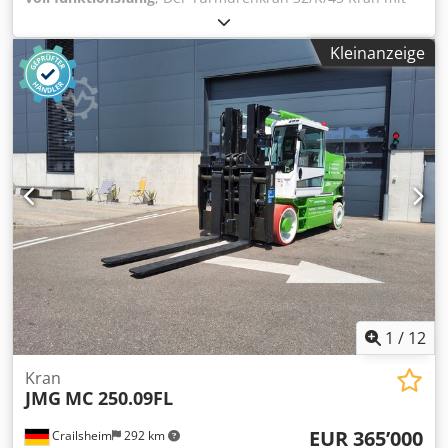
Max Ausleger 30 m Tragkraft von 1000-4700 kg
Gegengewicht Beton 16.000 kg Dodpfx Ajzr D Ugoqrokr Am
Kleinanzeige
Kran wurden der Drehmotor, Hydraulikpumpe,
Zylinderdichtungen, Schläuche, Seile und Schütze
erneuert. Ersatzteilliste und Betriebsanleitung vorhanden.
mit Fernbedienung.
1
/
12
Kran
JMG
MC 250.09FL
EUR 365’000
Crailsheim
292 km