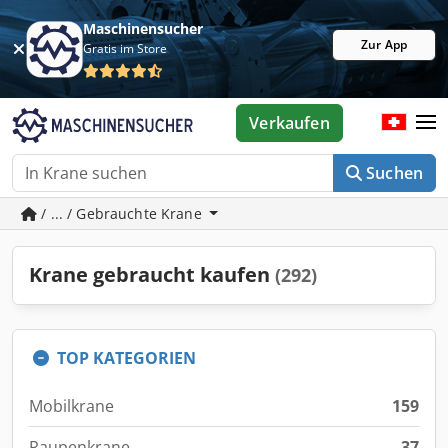
Maschinensucher
Zur App
Gratis im Store
Verkaufen
Suchen
/ ... / Gebrauchte Krane
Krane gebraucht kaufen
(292)
TOP KATEGORIEN
Mobilkrane
159
Raupenkrane
37