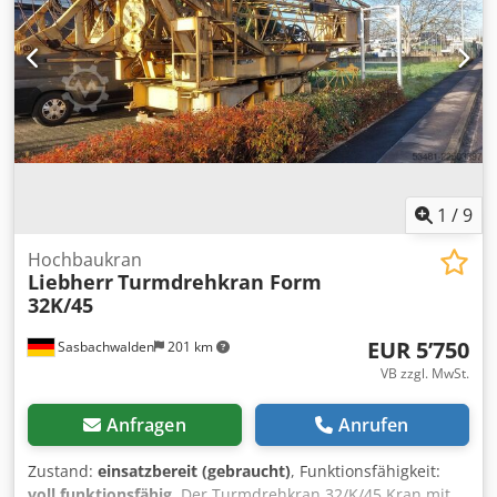
1
/
9
Hochbaukran
Liebherr
Turmdrehkran Form
32K/45
EUR 5’750
Sasbachwalden
201 km
VB zzgl. MwSt.
Anfragen
Anrufen
Zustand:
einsatzbereit (gebraucht)
, Funktionsfähigkeit:
voll funktionsfähig
, Der Turmdrehkran 32/K/45 Kran mit