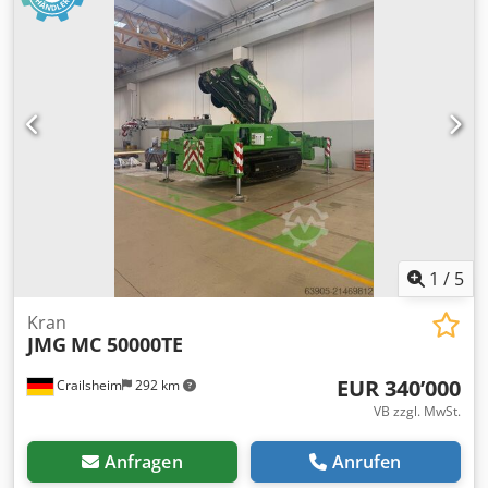
1
/
5
Kran
JMG
MC 50000TE
EUR 340’000
Crailsheim
292 km
VB zzgl. MwSt.
Anfragen
Anrufen