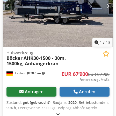
1
/
13
Hubwerkzeug
Böcker
AHK30-1500 - 30m,
1500kg, Anhängerkran
EUR 67’900
Holzheim
287 km
EUR 69’900
Festpreis zzgl. MwSt.
Anfragen
Anrufen
Zustand:
gut (gebraucht)
, Baujahr:
2020
, Betriebsstunden:
994 h
, Leergewicht: 3.500 kg Dsdpozg Ahhofx Aqrekr
Motormarke: Honda Hubkapazität: 1.500 kg Hubhöhe: