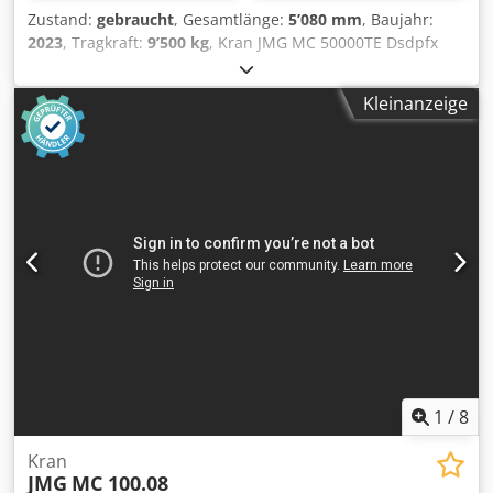
Zustand:
gebraucht
, Gesamtlänge:
5’080 mm
, Baujahr:
2023
, Tragkraft:
9’500 kg
, Kran JMG MC 50000TE Dsdpfx
Aqsythxysrokr Antrieb Elektro Baujahr 2023 Tragkraft (kg)
9.500
Kleinanzeige
1
/
8
Kran
JMG
MC 100.08