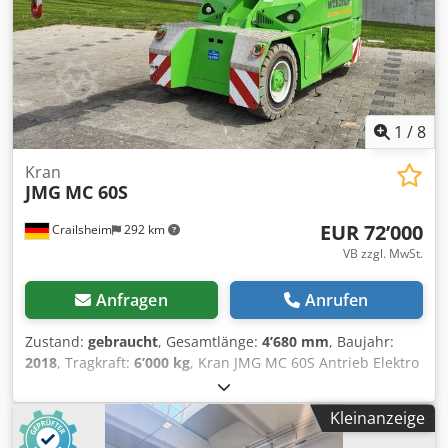
1
/
8
Kran
JMG
MC 60S
EUR 72’000
Crailsheim
292 km
VB zzgl. MwSt.
Anfragen
Anrufen
Zustand:
gebraucht
, Gesamtlänge:
4’680 mm
, Baujahr:
2018
, Tragkraft:
6’000 kg
, Kran JMG MC 60S Antrieb Elektro
Baujahr 2018 Tragkraft (kg) 6.000 Dkodpfxjzrp Hzj Aqrjr
Kleinanzeige