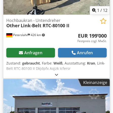
1
/
12
Hochbaukran - Untendreher
Other
Link-Belt RTC-80100 II
EUR 199’000
Peterslahr
426 km
Festpreis zzgl. MwSt.
Anfragen
Anrufen
Zustand:
gebraucht
, Farbe:
Weiß
, Ausstattung:
Kran
, Link-
Belt RTC-80100 II Dkjdpfx Aqjzk Icfersr
Kleinanzeige