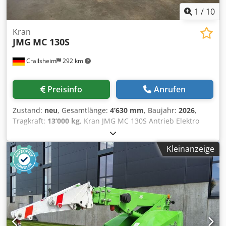
1
/
10
Kran
JMG
MC 130S
Crailsheim
292 km
Preisinfo
Anrufen
Zustand:
neu
, Gesamtlänge:
4’630 mm
, Baujahr:
2026
,
Tragkraft:
13’000 kg
, Kran JMG MC 130S Antrieb Elektro
Dksdpoy Eh Ruefx Aqrer Baujahr 2026 Tragkraft (kg) 13.000
Kleinanzeige