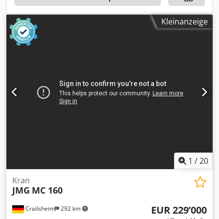
Lenkwinkel 90°/90° - Superelastikreifen Nicht kreidend,
Vorne: Nr.2 superelastich 23x10-12” Hinten: Nr.2
Kleinanzeige
superelastich 18x7-8” Dkodpfxsztgh Se Aqrer -
Abnehmbare Kontergewichte 1360 kg - Proportional
ausfahrbarer hydraulischer Ausleger - Vorderachse
Antrieb mit gegenläufiger Bewegung - Funkfernbedienung
für alle Kran- und Auslegebewegungen - Batterie: 48 V -
600 Ah, 8 Arbeitsstunden - Elektronische Lastbegrenzung -
Automatisches Bremssystem an allen Rädern - Hergestellt
aus vorgefertigten und verschweißten Stahlplatten -
Auslegerwinkel +60°/-15°
1
/
20
Kran
JMG
MC 160
EUR 229’000
Crailsheim
292 km