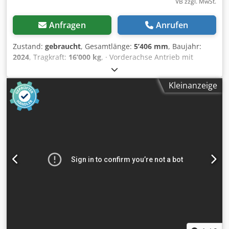
VB zzgl. MwSt.
Anfragen
Anrufen
Zustand:
gebraucht
, Gesamtlänge:
5’406 mm
, Baujahr:
2024
, Tragkraft:
16’000 kg
, · Vorderachse Antrieb mit
gegenläufiger Bewegung Dksdpsztghfjfx Aqrsr ·
abnehmbare Kontergewichte · Vorderradantrieb, Nr. 2
Kleinanzeige
Elektromotoren AC 10 kW 96V, Isolationsklasse H ·
Abnehmbare Kontergewichte: 5070 kg · 96V, 1035 Ah, 8
Arbeitsstunden · Reifen: vorne Nr. 4 superelastisch,
355/50-20, hinten Nr. 2 superelastisch 355/50-20 ·
Lenkung: über die Hinterachse, Lenkwinkel -90°/+90° ·
Elektronische Lastbegrenzung · hydraulisch fußbetätigte
Betriebsbremse an allen Rädern, hydraulisch automatisch
oder knopfgesteuerte Feststellbremsen den Vorderrädern ·
Hergestellt aus vorgefertigten und verschweißten
Stahlplatten · Auslegerwinkel +65°/-4° · Motorbetriebene
Pumpe: 1x24 kW-96 V AC, 1X12 kW-96 V AC