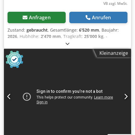
VB zzgl. MwSt.
Anfragen
Anrufen
Zustand:
gebraucht
, Gesamtlänge:
6’520 mm
, Baujahr:
2026
, Hubhöhe:
2’470 mm
, Tragkraft:
25’000 kg
, -
Ladegerät Hersteller: Zivan - Model: Battery Charger NG9 -
Input: 400V, 12A, 50-60Hz - Output: 96V, 80A - hintere
Kleinanzeige
Hintergruppe mit zwei unabhängig voneinander
drehenden Gruppen - Vorderachsenantrieb mit
gegenläufiger Bewegung - großer Freihubmast -
Abnehmbare Kontergewichte - Ausfahrbare Hintergruppe:
7720 mm - Max Tragfähigkeit Gabel mit offener
Hintergruppe: 25t@0.9m - Max Tragfähigkeit Gabel mit
geschlossener Hintergruppe: 16.5t@0.9m - Antrieb:
Vorderachser Antrieb mit gegenläufiger Bewegung N°2
Elektromotoren AC 12 kW 96V - Gesamtgewicht mit Gabeln
Kg. 25.000 - Gesamtgewicht mit Ausleger Kg. 25.000 -
Gabelhalterung und Gabelzahn: 3.000 kg - Gewicht vom
Kranmast: 3.000 kg - Gewicht von den abnehmbaren
Kontergewichten : 6.000 Dedpfx Ajztgm Uoqrskr - Batterie: