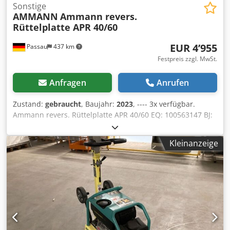
Sonstige
AMMANN
Ammann revers.
Rüttelplatte APR 40/60
EUR 4’955
Passau
437 km
Festpreis zzgl. MwSt.
Anfragen
Anrufen
Zustand:
gebraucht
, Baujahr:
2023
, ---- 3x verfügbar.
Ammann revers. Rüttelplatte APR 40/60 EQ: 100563147 BJ:
2023 Ammann revers. Rüttelplatte APR 40/60
EQ: 100563148 BJ: 2023 Daten: Dedpfjzkzzbsx Amxswa
Kleinanzeige
Motor:Hatz / Diesel Maschinengewicht:284kg
Verdichtungsbreite:600mm