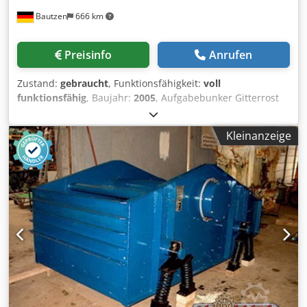
Bautzen
666 km
Preisinfo
Anrufen
Zustand:
gebraucht
, Funktionsfähigkeit:
voll
funktionsfähig
, Baujahr:
2005
, Aufgabebunker Gitterrost
Abzugsband Dwedpfx Aszq Szromxja Förderband 12 m mit
Gurt 650mm
Kleinanzeige