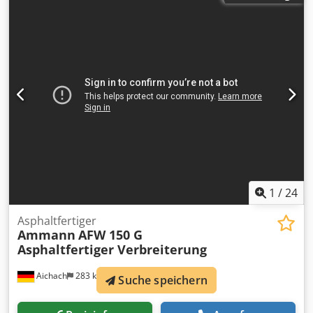
1
/
24
Asphaltfertiger
Ammann
AFW 150 G
Asphaltfertiger Verbreiterung
Aichach
283 km
Suche speichern