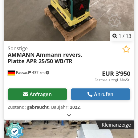
1
/
13
Sonstige
AMMANN
Ammann revers.
Platte APR 25/50 WB/TR
EUR 3’950
Passau
437 km
Festpreis zzgl. MwSt.
Anfragen
Anrufen
Zustand:
gebraucht
, Baujahr:
2022
,
Kleinanzeige