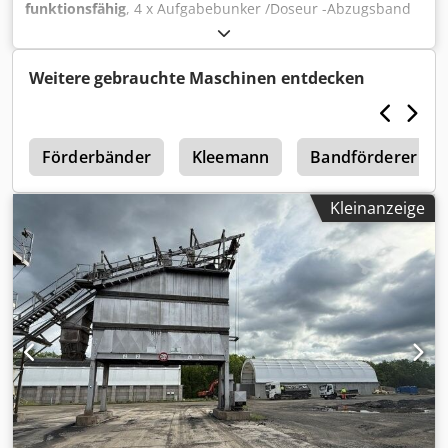
funktionsfähig
, 4 x Aufgabebunker /Doseur -Abzugsband
Dwjdpfx Amozq S Hujxja -Förderband/Übergabeband -
elektrische Anlage soweit vorhanden
Weitere gebrauchte Maschinen entdecken
0
Förderbänder
Kleemann
Bandförderer
Kleinanzeige