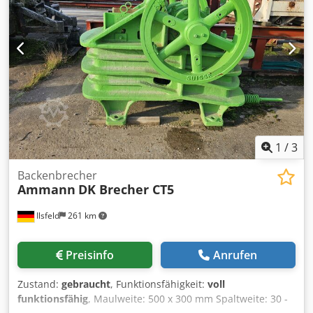
normale Gebrauchsspuren. Technische Daten: • Hersteller:
AMMANN • Modell: AVP 2920 • Baujahr: 1999 • Motor: HATZ
Diesel • Motortyp: 1B30-6 • Leistung: 5 kW •
Betriebsgewicht: 190 kg • Handstart • Made in Germany
Einsatzbereiche: • Pflastersteinverdichtung •
Pflasterarbeiten • Straßenbau • Verdichten von Boden und
Schotter • Gräben und Fundamente Djdpfx Amsy Sifyjxjwa
Zustand: Gebrauchte, vollständige Maschine. HATZ Motor –
robuste und geschätzte Diesel-Einheit.
1
/
3
Backenbrecher
Ammann
DK Brecher CT5
Ilsfeld
261 km
Preisinfo
Anrufen
Zustand:
gebraucht
, Funktionsfähigkeit:
voll
funktionsfähig
, Maulweite: 500 x 300 mm Spaltweite: 30 -