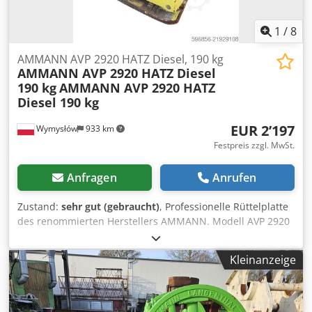
1
/
8
AMMANN AVP 2920 HATZ Diesel, 190 kg
AMMANN AVP 2920 HATZ Diesel
190 kg
AMMANN AVP 2920 HATZ
Diesel 190 kg
EUR 2’197
Wymysłów
933 km
Festpreis zzgl. MwSt.
Anfragen
Anrufen
Zustand:
sehr gut (gebraucht)
, Professionelle Rüttelplatte
des renommierten Herstellers AMMANN. Modell AVP 2920
ausgestattet mit einem zuverlässigen HATZ Dieselmotor
mit 5 kW Leistung. Die Maschine ist für professionelle
Kleinanzeige
Pflasterarbeiten, Straßenbau sowie die Verdichtung von
Boden, Pflastersteinen, Schotter und Asphalt ausgelegt.
Das Gerät ist komplett mechanisch, mit robuster deutscher
Konstruktion. Optischer Zustand entsprechend den Fotos –