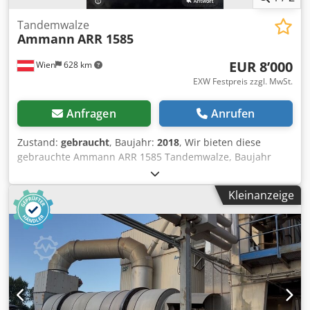
Tandemwalze
Ammann
ARR 1585
EUR 8’000
Wien
628 km
EXW Festpreis zzgl. MwSt.
Anfragen
Anrufen
Zustand:
gebraucht
, Baujahr:
2018
, Wir bieten diese
gebrauchte Ammann ARR 1585 Tandemwalze, Baujahr
2018, an. Dwjdpfx Aszddcpsmxsa Typ: ARR 1585
Seriennummer: 558D063 Einsatzgewicht: 1 395 kg
Kleinanzeige
Maximales Gewicht: 1 405 kg Nennleistung: 13,2 kW
Baujahr: 2018 Wenn Sie Rückfragen haben oder mehr
Informationen benötigen, schreiben Sie uns gerne eine
Nachricht oder rufen uns an.