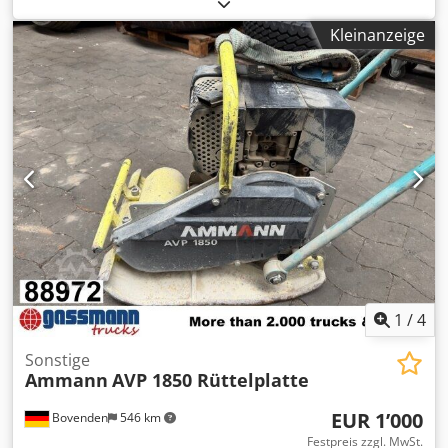
80 mm Gewicht: 6.100 kg Kraftbedarf: 22 kW Dodpfjy
Tyaqjx Amxswa Die Maschine wurde komplett
Kleinanzeige
werkstattüberholt mit neuen Brechbacken und neuen
Seitenkeilen ausgestattet
1
/
4
Sonstige
Ammann
AVP 1850 Rüttelplatte
EUR 1’000
Bovenden
546 km
Festpreis zzgl. MwSt.