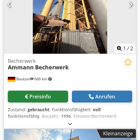
1
/
2
Becherwerk
Ammann
Becherwerk
Bautzen
666 km
Preisinfo
Anrufen
Zustand:
gebraucht
, Funktionsfähigkeit:
voll
funktionsfähig
, Baujahr:
1996
, Elevator/Becherwerk
Einsatz als RC Material Förderanlage H 26 m Dsdpfszq S
Dajx Amxewa
Kleinanzeige