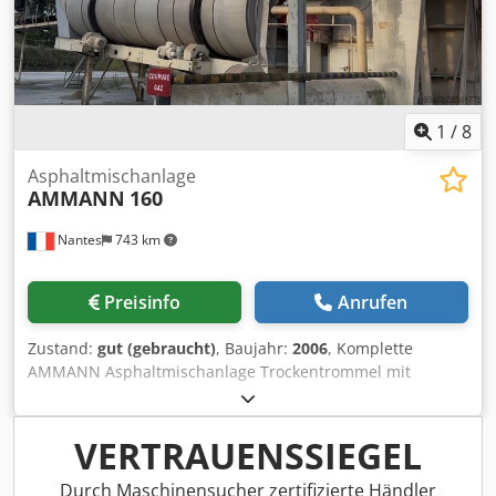
1
/
8
Asphaltmischanlage
AMMANN
160
Nantes
743 km
Preisinfo
Anrufen
Zustand:
gut (gebraucht)
, Baujahr:
2006
, Komplette
AMMANN Asphaltmischanlage Trockentrommel mit
Brenner: 2006 Filter: 2014 Dwsdsxqpvtjpfx Amxea ERMIIS-
Automatisierung: 2013 Kapazität: 160 Tonnen/Stunde
Anlage wird derzeit demontiert
VERTRAUENSSIEGEL
Durch Maschinensucher zertifizierte Händler