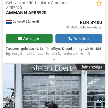
Gebrauchte Rüttelplatte Ammann
APR5920
AMMANN
APR5920
EUR 3’400
Gemert
558 km
VB MwSt. nicht ausweisbar
Anfragen
Anrufen
Zustand:
gebraucht
, Kraftstofftyp:
Diesel
, Leergewicht:
484
kg
, Baujahr:
2019
, Gewicht: 484 kg Dedsxw H Hcepfx
Amxewa Schlagkraft: 59 kn Diesel, 1 Zylinder Hatz (1b40)\
Vorwärts/Rückwärts. Elektrostart. Plattenbreite: 60 cm Preis
Kleinanzeige
pro Stück: € 3.400,- exkl. MwSt Mehrere auf Lager!