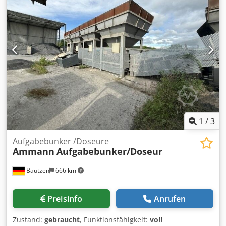
1
/
3
Aufgabebunker /Doseure
Ammann
Aufgabebunker/Doseur
Bautzen
666 km
Preisinfo
Anrufen
Zustand:
gebraucht
, Funktionsfähigkeit:
voll