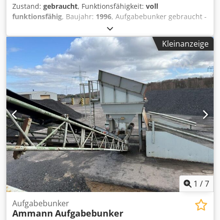
Zustand:
gebraucht
, Funktionsfähigkeit:
voll
funktionsfähig
, Baujahr:
1996
, Aufgabebunker gebraucht -
Abzugsband -Förderband Dedpfxszq S Ave Amxowa
Kleinanzeige
1
/
7
Aufgabebunker
Ammann
Aufgabebunker