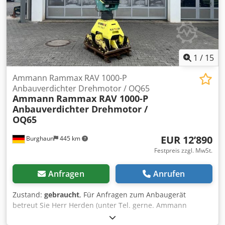
1
/
15
Ammann Rammax RAV 1000-P
Anbauverdichter Drehmotor / OQ65
Ammann
Rammax RAV 1000-P
Anbauverdichter Drehmotor /
OQ65
EUR 12’890
Burghaun
445 km
Festpreis zzgl. MwSt.
Anfragen
Anrufen
Zustand:
gebraucht
, Für Anfragen zum Anbaugerät
betreut Sie Herr Herden (unter Tel. gerne. Ammann
Rammax RAV 1000-P Anbauverdichter / inkl. OilQuick OQ65