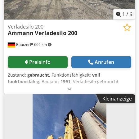
1
/
6
Verladesilo 200
Ammann
Verladesilo 200
Bautzen
666 km
Preisinfo
Anrufen
Zustand:
gebraucht
, Funktionsfähigkeit:
voll
funktionsfähig
, Baujahr:
1991
, Verladesilo gebraucht
Hersteller Ulrich Dwjdpfxozq S Ewo Amxoa Gesamtvolumen
200 t -Kübelbahn -Aufzugswinde -elektrische Anlage
Kleinanzeige