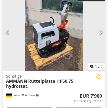
1
/
2
Sonstige
AMMANN
Rüttelplatte HP50.75
hydrostat.
EUR 7’900
Passau
437 km
Festpreis zzgl. MwSt.