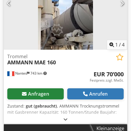
1
/
4
Trommel
AMMANN
MAE 160
EUR 70’000
Nantes
743 km
Festpreis zzgl. MwSt.
Anfragen
Anrufen
Zustand:
gut (gebraucht)
, AMMANN Trocknungstrommel
mit Gasbrenner Kapazität: 160 Tonnen/Stunde Baujahr:
2006 Dwodpjywctzefx Amxea
Kleinanzeige