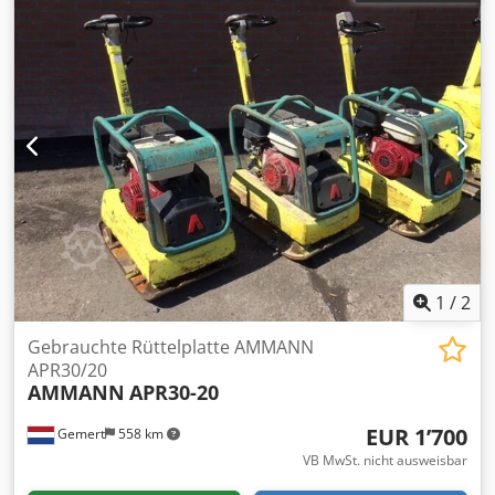
1
/
2
Gebrauchte Rüttelplatte AMMANN
APR30/20
AMMANN
APR30-20
EUR 1’700
Gemert
558 km
VB MwSt. nicht ausweisbar