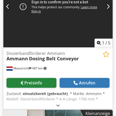
1
/
5
Dosierbandförderer Ammann
Ammann
Dosing Belt Conveyor
Maastricht
487 km
Preisinfo
Anrufen
Zustand:
einsatzbereit (gebraucht)
, * Marke: Ammann *
Modell: Dosierbandförderer * A-A Länge: 1700 mm *
Bandbreite: 650 mm * Antrieb: 1,5 kW Getriebemotor * Auf
Lager: 6 Stück. Dsdpfx Amoywm I Noxewa
Kleinanzeige