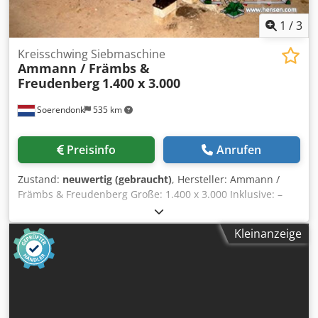
1
/
3
Kreisschwing Siebmaschine
Ammann / Främbs &
Freudenberg
1.400 x 3.000
Soerendonk
535 km
Preisinfo
Anrufen
Zustand:
neuwertig (gebraucht)
, Hersteller: Ammann /
Främbs & Freudenberg Große: 1.400 x 3.000 Inklusive: –
Antrieb – Gelenkwellen – Federelemente Dwedpfsg Snutjx
Amxja Siebmaschine is überholt, gestrahlt und lackiert.
Kleinanzeige