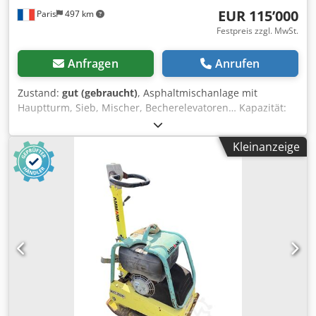
EUR 115’000
Paris
497 km
Festpreis zzgl. MwSt.
Anfragen
Anrufen
Zustand:
gut (gebraucht)
, Asphaltmischanlage mit
Hauptturm, Sieb, Mischer, Becherelevatoren… Kapazität:
160 Tonnen/Stunde Djdpey Hf Duofx Amxowa
Kleinanzeige