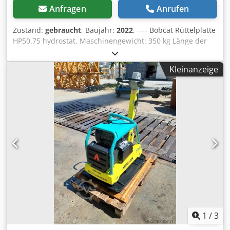
Anfragen
Anrufen
Zustand:
gebraucht
, Baujahr:
2022
, ---- Bobcat Rüttelplatte
HP50.75 hydrostat. Maschinengewicht: 350 kg Länge der
Bodenplatte: 450 mm Maschinenlänge: 900 mm
Maschinenlänge mit Griff: 1.600 mm Maschinenhöhe: 820
Kleinanzeige
mm Griffhöhe ( Arbeit ): 1.000 mm Griffhöhe ( Transport ):
1.500 mm Maschinenbreite: 450/600/750 mm Motor: Hatz
Supra 1D50S Kraftstoff: Diesel Motorleistung bei U/min: 7
kW bei 3200 Max. Vibrationsfrequenz: 70 Hz Max:
Zentrifugalkraft: 50 kN Steigfähigkeit: 36 % Amplitude: 1,7
mm Dwsdozkz Tkjpfx Amxja
1
/
3