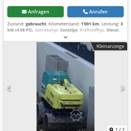
Anfragen
Anrufen
Zustand:
gebraucht
, Kilometerstand:
1’001 km
, Leistung:
3
kW (4.08 PS)
, Getriebetyp:
Sonstige
, Kraftstofftyp:
Diesel
,
Farbe:
Gelb
, Leergewicht:
111 kg
, Erstzulassung:
01/2006
,
Baujahr:
2006
, Fahrerkabine:
Sonstige
, Fahrzeugstandort:
Kleinanzeige
Bovenden, Hatz Dieselmotor! ZUBEHÖRANGABEN OHNE
GEWÄHR, Änderungen, Zwischenverkauf und Irrtümer
vorbehalten! Dwjdpfoxy Sw Ssx Amxja - .
1
/
2