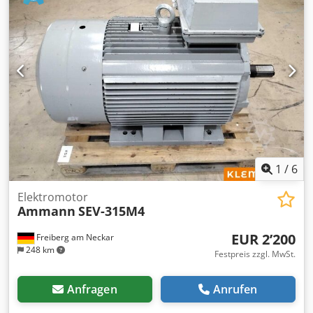
1
/
6
Elektromotor
Ammann
SEV-315M4
EUR 2’200
Freiberg am Neckar
248 km
Festpreis zzgl. MwSt.
Anfragen
Anrufen