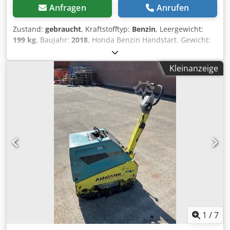
Anfragen
Anrufen
Zustand:
gebraucht
, Kraftstofftyp:
Benzin
, Leergewicht:
199 kg
, Baujahr:
2018
, Honda Benzin Handstart. Gewicht:
199 kg Schlagkraft: 30kn Plattenbreite: 50cm
Vorwärts/Rückwärts Preis: €1.700,- exkl. MwSt Mehrere auf
Kleinanzeige
Lager!! Dwodpfx Asxw H Hvjmxoa
1
/
7