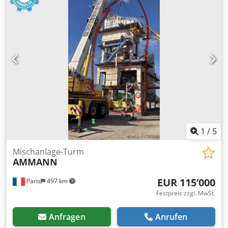
Gesamthöhe:
1’100 mm
, AMMANN Motor, Typ SEV-315M4
Technische Spezifikationen: Modell: SEV-315M4 Hersteller:
AMMANN Nennleistung: 132 kW Betriebsspannung 50 Hz:
400 V Chjdpfx Aott Auujcdoa Nenndrehzahl: 1.490 l/min
Weitere Details siehe Bilder & Typenschild Zustand:
Gebrauchte, überholte Lagerware. Lieferumfang: 1
Europalette mit 1 Motor
1
/
5
Mischanlage-Turm
AMMANN
EUR 115’000
Paris
497 km
Festpreis zzgl. MwSt.
Anfragen
Anrufen