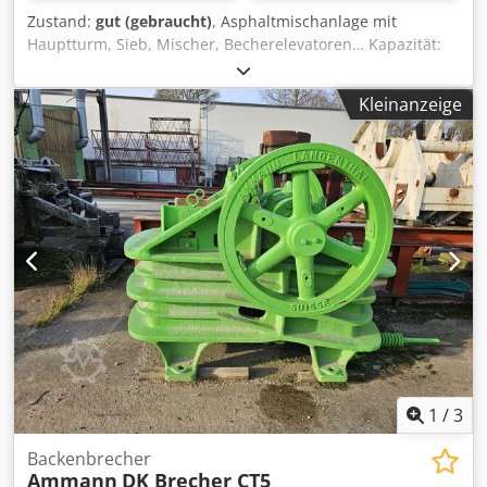
Zustand:
gut (gebraucht)
, Asphaltmischanlage mit
Hauptturm, Sieb, Mischer, Becherelevatoren… Kapazität:
160 Tonnen/Stunde Csdpfsy Hf Dusx Acdjha
Kleinanzeige
1
/
3
Backenbrecher
Ammann
DK Brecher CT5