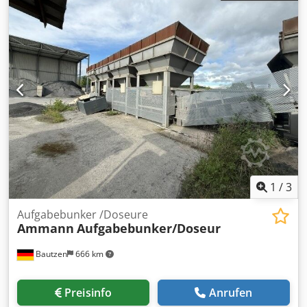
1
/
3
Aufgabebunker /Doseure
Ammann
Aufgabebunker/Doseur
Bautzen
666 km
Preisinfo
Anrufen