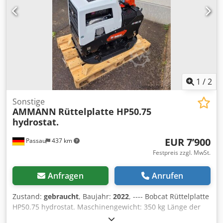
1
/
2
Sonstige
AMMANN
Rüttelplatte HP50.75
hydrostat.
EUR 7’900
Passau
437 km
Festpreis zzgl. MwSt.
Anfragen
Anrufen
Zustand:
gebraucht
, Baujahr:
2022
, ---- Bobcat Rüttelplatte
HP50.75 hydrostat. Maschinengewicht: 350 kg Länge der
Bodenplatte: 450 mm Codozkz Tkspfx Acdsha