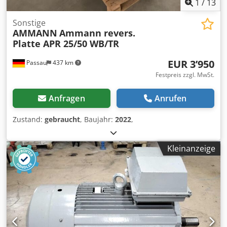
1
/
13
Sonstige
AMMANN
Ammann revers.
Platte APR 25/50 WB/TR
EUR 3’950
Passau
437 km
Festpreis zzgl. MwSt.
Anfragen
Anrufen
Zustand:
gebraucht
, Baujahr:
2022
,
Kleinanzeige