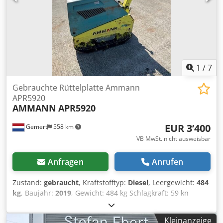
1
/
7
Gebrauchte Rüttelplatte Ammann
APR5920
AMMANN
APR5920
EUR 3’400
Gemert
558 km
VB MwSt. nicht ausweisbar
Anfragen
Anrufen
Zustand:
gebraucht
, Kraftstofftyp:
Diesel
, Leergewicht:
484
kg
, Baujahr:
2019
, Gewicht: 484 kg Schlagkraft: 59 kn
Diesel, 1 Zylinder Hatz (1b40)\ Vorwärts/Rückwärts.
Elektrostart. Csdoxw H Hcjpfx Acdoha Plattenbreite: 60 cm
Kleinanzeige