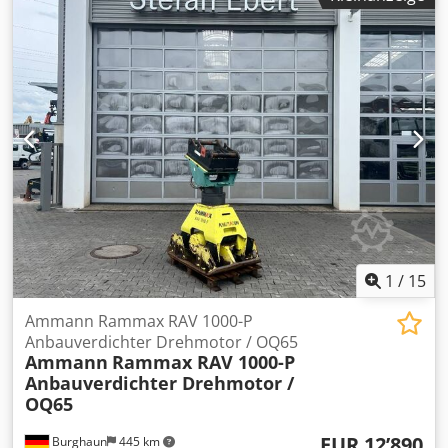
Preis pro Stück: € 3.400,- exkl. MwSt Mehrere auf Lager!
1
/
15
Ammann Rammax RAV 1000-P
Anbauverdichter Drehmotor / OQ65
Ammann
Rammax RAV 1000-P
Anbauverdichter Drehmotor /
OQ65
EUR 12’890
Burghaun
445 km