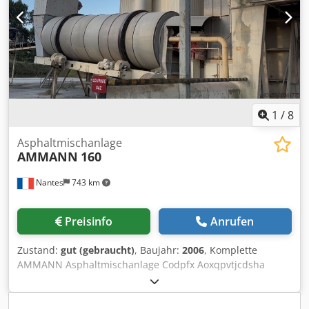
1
/
8
Asphaltmischanlage
AMMANN
160
Nantes
743 km
Preisinfo
Anrufen
Zustand:
gut (gebraucht)
, Baujahr:
2006
, Komplette
AMMANN Asphaltmischanlage Codpfx Aoxqpvtjcdsha
Trockentrommel mit Brenner: 2006 Filter: 2014 ERMIIS-
Automatisierung: 2013 Kapazität: 160 Tonnen/Stunde
Anlage wird derzeit demontiert