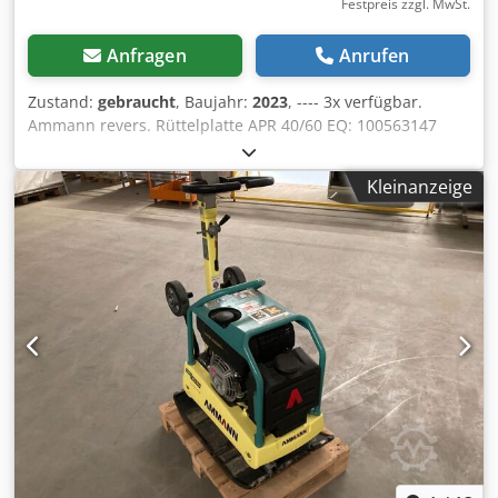
Festpreis zzgl. MwSt.
Anfragen
Anrufen
Zustand:
gebraucht
, Baujahr:
2023
, ---- 3x verfügbar.
Ammann revers. Rüttelplatte APR 40/60 EQ: 100563147
Chsdszkzzbjpfx Acdja BJ: 2023 Ammann revers.
Rüttelplatte APR 40/60 EQ: 100563148 BJ: 2023 Daten:
Kleinanzeige
Motor:Hatz / Diesel Maschinengewicht:284kg
Verdichtungsbreite:600mm