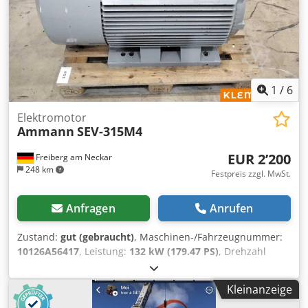
1
/
6
Elektromotor
Ammann
SEV-315M4
EUR 2’200
Freiberg am Neckar
248 km
Festpreis zzgl. MwSt.
Anfragen
Anrufen
Zustand:
gut (gebraucht)
, Maschinen-/Fahrzeugnummer:
10126A56417
, Leistung:
132 kW (179.47 PS)
, Drehzahl
(min.):
1’490 U/min
, Eingangsspannung:
400 V
,
Eingangsstrom:
228 A
, Gesamtgewicht:
1’020 kg
,
Kleinanzeige
Gesamtlänge:
1’200 mm
, Gesamtbreite:
800 mm
,