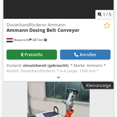
1
/
5
Dosierbandförderer Ammann
Ammann
Dosing Belt Conveyor
Maastricht
487 km
Preisinfo
Anrufen
Zustand:
einsatzbereit (gebraucht)
, * Marke: Ammann *
Modell: Dosierbandförderer * A-A Länge: 1700 mm *
Bandbreite: 650 mm * Antrieb: 1,5 kW Getriebemotor * Auf
Lager: 6 Stück. Chedpfoywm I Nex Acdoa
Kleinanzeige