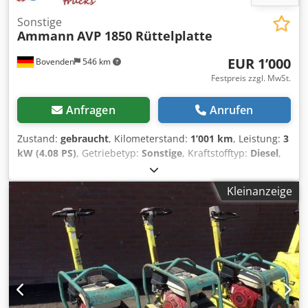
Sonstige
Ammann
AVP 1850 Rüttelplatte
EUR 1’000
Bovenden
546 km
Festpreis zzgl. MwSt.
Anfragen
Anrufen
Zustand:
gebraucht
, Kilometerstand:
1’001 km
, Leistung:
3
kW (4.08 PS)
, Getriebetyp:
Sonstige
, Kraftstofftyp:
Diesel
,
Farbe:
Gelb
, Leergewicht:
111 kg
, Erstzulassung:
01/2006
,
Baujahr:
2006
, Fahrerkabine:
Sonstige
, Fahrzeugstandort:
Kleinanzeige
Bovenden, Hatz Dieselmotor! ZUBEHÖRANGABEN OHNE
GEWÄHR, Änderungen, Zwischenverkauf und Irrtümer
vorbehalten! - . Csdpexy Sw Ssfx Acdeha