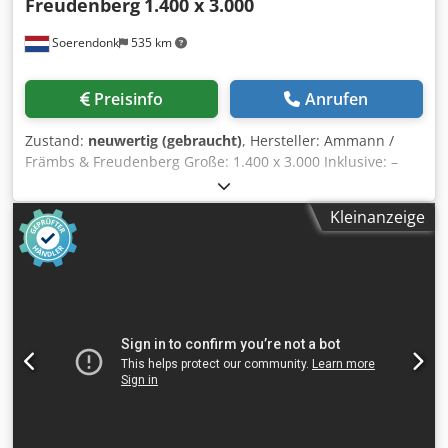
Freudenberg
1.400 x 3.000
Soerendonk
535 km
Preisinfo
Anrufen
Zustand:
neuwertig (gebraucht)
, Hersteller: Ammann /
Främbs & Freudenberg Große: 1.400 x 3.000 Inklusive: –
Antrieb – Gelenkwellen – Federelemente Siebmaschine is
überholt, gestrahlt und lackiert. Chjdpfx Aog Snutocdja
Kleinanzeige