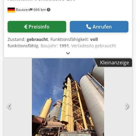
Bautzen
666 km
Preisinfo
Anrufen
Zustand:
gebraucht
, Funktionsfähigkeit:
voll
funktionsfähig
, Baujahr:
1991
, Verladesilo gebraucht
Hersteller Ulrich Gesamtvolumen 200 t -Kübelbahn -
Aufzugswinde Codpfxjzq S Ewe Acdjha -elektrische Anlage
Kleinanzeige