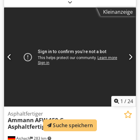
Asywctzjcdoha Baujahr: 2006
Kleinanzeige
1
/
24
Asphaltfertiger
Ammann
AFW 150 G
Suche speichern
Asphaltfertiger Verbreiterung
Aichach
283 km