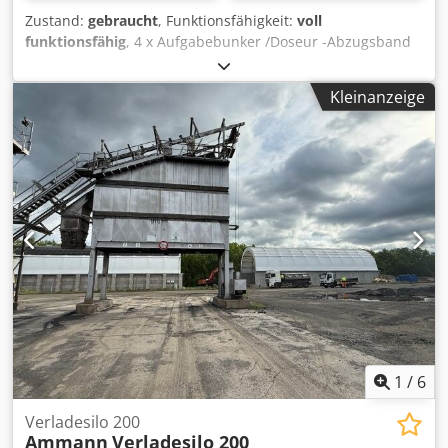
Zustand:
gebraucht
, Funktionsfähigkeit:
voll
funktionsfähig
, 4 x Aufgabebunker /Doseur -Abzugsband
Chedpfx Acjzq S Huodsa -Förderband/Übergabeband -
elektrische Anlage soweit vorhanden
Kleinanzeige
1
/
6
Verladesilo 200
Ammann
Verladesilo 200