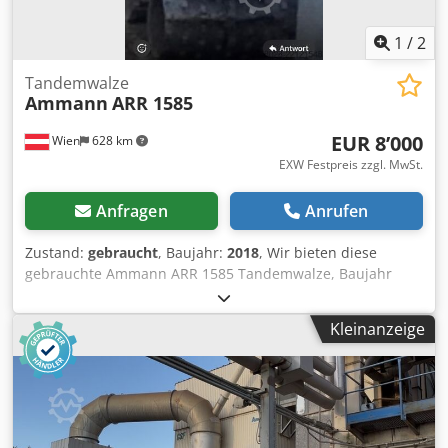
1
/
2
Tandemwalze
Ammann
ARR 1585
EUR 8’000
Wien
628 km
EXW Festpreis zzgl. MwSt.
Anfragen
Anrufen
Zustand:
gebraucht
, Baujahr:
2018
, Wir bieten diese
gebrauchte Ammann ARR 1585 Tandemwalze, Baujahr
2018, an. Typ: ARR 1585 Seriennummer: 558D063 Chjdpfx
Ajzddcpocdea Einsatzgewicht: 1 395 kg Maximales
Kleinanzeige
Gewicht: 1 405 kg Nennleistung: 13,2 kW Baujahr: 2018
Wenn Sie Rückfragen haben oder mehr Informationen
benötigen, schreiben Sie uns gerne eine Nachricht oder
rufen uns an.