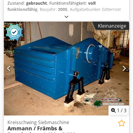
Zustand:
gebraucht
, Funktionsfähigkeit:
voll
funktionsfähig
, Baujahr:
2005
, Aufgabebunker Gitterrost
Abzugsband Chedpszq Szrsfx Acdea Förderband 12 m mit
Gurt 650mm
Kleinanzeige
1
/
3
Kreisschwing Siebmaschine
Ammann / Främbs &