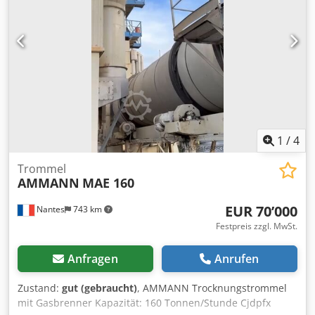
1
/
4
Trommel
AMMANN
MAE 160
EUR 70’000
Nantes
743 km
Festpreis zzgl. MwSt.
Anfragen
Anrufen
Zustand:
gut (gebraucht)
, AMMANN Trocknungstrommel
mit Gasbrenner Kapazität: 160 Tonnen/Stunde Cjdpfx