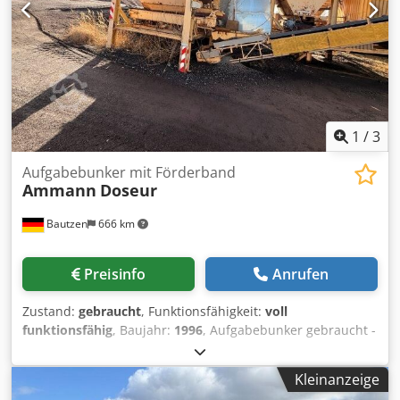
1
/
3
Aufgabebunker mit Förderband
Ammann
Doseur
Bautzen
666 km
Preisinfo
Anrufen
Zustand:
gebraucht
, Funktionsfähigkeit:
voll
funktionsfähig
, Baujahr:
1996
, Aufgabebunker gebraucht -
Abzugsband Cjdpfx Aozq S Avscdsha -Förderband
Kleinanzeige