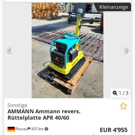
Maschinenlänge: 900 mm Maschinenlänge mit Griff: 1.600
Kleinanzeige
mm Maschinenhöhe: 820 mm Griffhöhe ( Arbeit ): 1.000
mm Griffhöhe ( Transport ): 1.500 mm Maschinenbreite:
450/600/750 mm Motor: Hatz Supra 1D50S Kraftstoff:
Diesel Motorleistung bei U/min: 7 kW bei 3200 Max.
Vibrationsfrequenz: 70 Hz Max: Zentrifugalkraft: 50 kN
Steigfähigkeit: 36 % Amplitude: 1,7 mm
1
/
3
Sonstige
AMMANN
Ammann revers.
Rüttelplatte APR 40/60
EUR 4’955
Passau
437 km