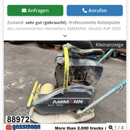
Anfragen
Anrufen
Zustand:
sehr gut (gebraucht)
, Professionelle Rüttelplatte
des renommierten Herstellers AMMANN. Modell AVP 2920
ausgestattet mit einem zuverlässigen HATZ Dieselmotor
mit 5 kW Leistung. Die Maschine ist für professionelle
Kleinanzeige
Pflasterarbeiten, Straßenbau sowie die Verdichtung von
Boden, Pflastersteinen, Schotter und Asphalt ausgelegt.
Das Gerät ist komplett mechanisch, mit robuster deutscher
Konstruktion. Optischer Zustand entsprechend den Fotos –
normale Gebrauchsspuren. Technische Daten: • Hersteller:
AMMANN • Modell: AVP 2920 • Baujahr: 1999 • Motor: HATZ
Diesel • Motortyp: 1B30-6 Cedey Sifyspfx Acdeha • Leistung:
5 kW • Betriebsgewicht: 190 kg • Handstart • Made in
Germany Einsatzbereiche: • Pflastersteinverdichtung •
Pflasterarbeiten • Straßenbau • Verdichten von Boden und
Schotter • Gräben und Fundamente Zustand: Gebrauchte,
vollständige Maschine. HATZ Motor – robuste und
geschätzte Diesel-Einheit.
1
/
4