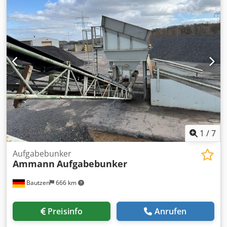
1
/
7
Aufgabebunker
Ammann
Aufgabebunker
Bautzen
666 km
Preisinfo
Anrufen