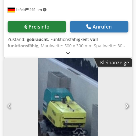
Ilsfeld
261 km
Preisinfo
Anrufen
Zustand:
gebraucht
, Funktionsfähigkeit:
voll
funktionsfähig
, Maulweite: 500 x 300 mm Spaltweite: 30 -
80 mm Gewicht: 6.100 kg Kraftbedarf: 22 kW Csdpfx Acoy
Tyaqodoha Die Maschine wurde komplett
Kleinanzeige
werkstattüberholt mit neuen Brechbacken und neuen
Seitenkeilen ausgestattet