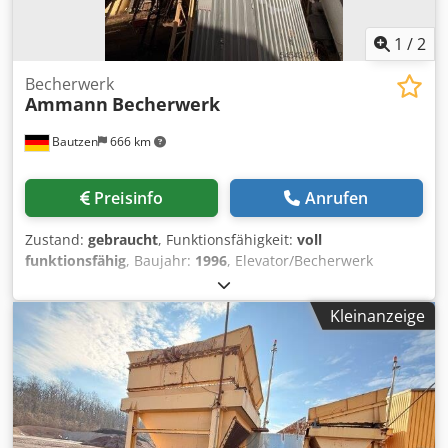
1
/
2
Becherwerk
Ammann
Becherwerk
Bautzen
666 km
Preisinfo
Anrufen
Zustand:
gebraucht
, Funktionsfähigkeit:
voll
funktionsfähig
, Baujahr:
1996
, Elevator/Becherwerk
Einsatz als RC Material Förderanlage H 26 m Chodpfxezq S
Dao Acdja
Kleinanzeige