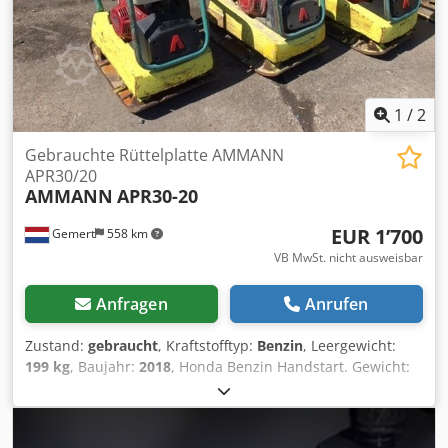
1
/
2
Gebrauchte Rüttelplatte AMMANN
APR30/20
AMMANN
APR30-20
EUR 1’700
Gemert
558 km
VB MwSt. nicht ausweisbar
Anfragen
Anrufen
Zustand:
gebraucht
, Kraftstofftyp:
Benzin
, Leergewicht:
199 kg
, Baujahr:
2018
, Honda Benzin Handstart. Gewicht:
199 kg Schlagkraft: 30kn Plattenbreite: 50cm Chodsxw H
Hvspfx Acdja Vorwärts/Rückwärts Preis: €1.700,- exkl. MwSt
Mehrere auf Lager!!