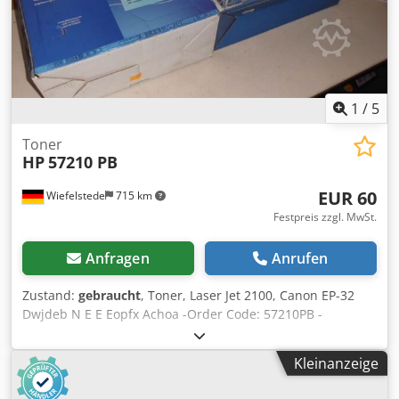
Beschichtete Papiere - Polypropylen Dwedpfxozdtuas
Achea - Polyester - Canvas - Textil (nicht porös) - Leder
Typische Anwendungen: - Einzelhandelsbeschilderung -
Hinterleuchtete Displays - Fahrzeugbeschriftungen und -
folierungen - Wandbekleidungen - Schaufensterdekoration
- Verpackungsprototypen - Wellpappendisplays -
1
/
5
Textilgrafiken und Soft-Signage
Toner
HP
57210 PB
EUR 60
Wiefelstede
715 km
Festpreis zzgl. MwSt.
Anfragen
Anrufen
Zustand:
gebraucht
, Toner, Laser Jet 2100, Canon EP-32
Dwjdeb N E E Eopfx Achoa -Order Code: 57210PB -
Replaces: C4096A -Komplettpreis -Gewicht: 4 kg
Kleinanzeige