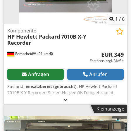
(Zählerstand ca. 100.000) – 200 Euro Die Geräte sind voll
funktionsfähig. Aktuelle Fotos werden im September
verfügbar sein, und eine Abholung ist ebenfalls im
1
/
6
September möglich. *Bei größeren Mengen ist der Preis
verhandelbar.
Komponente
HP Hewlett Packard
7010B X-Y
Recorder
EUR 349
Remscheid
491 km
Festpreis zzgl. MwSt.
Anfragen
Anrufen
Zustand:
einsatzbereit (gebraucht)
, HP Hewlett Packard
7010B X-Y Recorder, Serien-Nr. gemäß Foto,gebraucht,
normale Gebrauchsspuren, 100% funktionsfähig,
Lieferumfang gem. Fotos Dsdpfoi Ea Rcjx Achjwa
Kleinanzeige