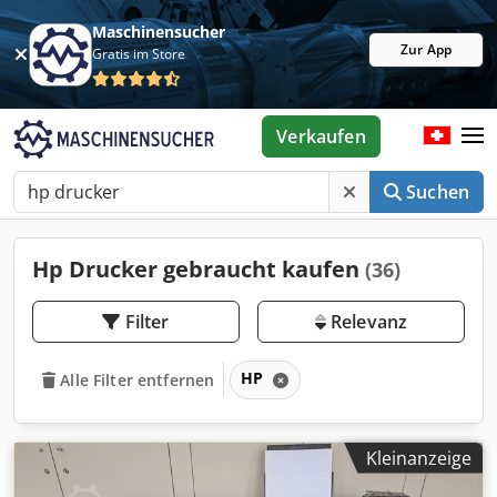
Maschinensucher
Zur App
Gratis im Store
Verkaufen
Suchen
Hp Drucker gebraucht kaufen
(36)
Filter
Relevanz
HP
Alle Filter entfernen
Kleinanzeige