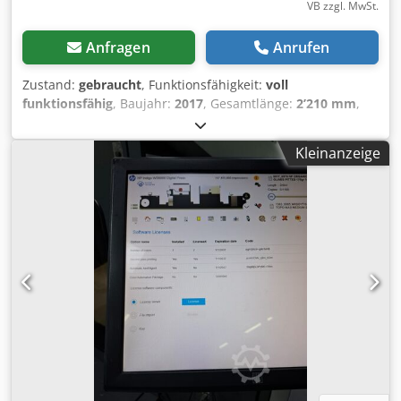
VB zzgl. MwSt.
Anfragen
Anrufen
Zustand:
gebraucht
, Funktionsfähigkeit:
voll
funktionsfähig
, Baujahr:
2017
, Gesamtlänge:
2’210 mm
,
Gesamthöhe:
1’448 mm
, Gesamtbreite:
1’238 mm
, Art des
Eingangsstroms:
Drehstrom
, Eingangsspannung:
400 V
, HP
Kleinanzeige
Multi Jet Fusion 4200 Additive Fertigungssystem, geprüft
und funktionsfähig. Industrielle Lösung für die
Serienfertigung von Endbauteilen aus PA12 Nylon. DAS
SYSTEM UMFASST: - HP Jet Fusion 4200 Drucker - HP
Processing Station (Pulveraufbereitungsstation) - Bau-
Einheit(en) (Build Units) HAUPTMERKMALE: - Technologie:
Multi Jet Fusion (MJF) - Bauraum: 380 × 284 × 380 mm -
Material: PA12 (Nylon 12) - Produktion von Klein- und
Mittelserien funktionsfertiger Endbauteile - Baujahr: 2017 -
Dreiphasiger Stromanschluss ANWENDUNGEN: Industrie,
Automobil, Medizintechnik (Prothesen und Orthesen),
Konsumgüter, Ersatzteile auf Abruf. Dodpfx Acjy U H
Idehowa Anlage stammt aus professionellem