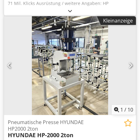
71 Mil. Klicks Ausrüstung / weitere Angaben: HP
IndiChrome Plus 7-Farben-Druck auf der Druckmaschine
Kit für weiße Tinte Ermöglicht die Verwendung von weißer
Kleinanzeige
Tinte Technische Daten Dedpfx Aezavhcechjwa
Druckgeschwindigkeit 120 vierfarbige A4-Bilder pro Minute
(zwei Seiten); 240 zweifarbige oder monochrome A4-Bilder
pro Minute (Doppelnutzen) Bildauflösung 812 und 1219
dpi bei 8 Bit, Adressierbarkeit: 2438 x 2438 dpi HdI (High
Definition Imaging) Papierformat maximal 330 x 482 mm
Bildformat 317 x 464 mm Papiergewicht* Beschichtet: 80–
350 g/m²; Ungestrichen: 60–320 g/m²; Dicke 70-400
Mikrometer Pressenabmessungen Breite: 5443 mm; Tiefe:
2298 mm; Höhe: 2104 mm
1
/
10
Pneumatische Presse HYUNDAE
HP2000 2ton
HYUNDAE HP-2000
2ton