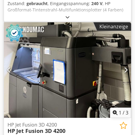
Zustand:
gebraucht
, Eingangsspannung:
240 V
, HP
Großformat-Tintenstrahl-Multifunktionsplotter (4 Farben)
Dwjdpfx Acsyipt Dshoa Typ F9A30A
Drucken/Scannen/Kopieren Touchscreen Druckformate:
Kleinanzeige
A1, A2, A3, A4 Druckgeschwindigkeit A1: 25 Sek./Seite bzw.
81 Seiten/Stunde
1
/
3
HP Jet Fusion 3D 4200
HP
Jet Fusion 3D 4200