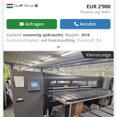
EUR 2’900
Tata
766 km
Festpreis zzgl. MwSt.
Anfragen
Anrufen
Zustand:
neuwertig (gebraucht)
, Baujahr:
2018
,
Funktionsfähigkeit:
voll funktionsfähig
, Presskraft:
2 t
,
Tischbreite:
330 mm
, Tischlänge:
350 mm
, Ausladung:
100
mm
, Luftdruck:
6 bar
, Zylinderdurchmesser:
28 mm
,
Kleinanzeige
Neuwertige HYUNDAE HP-2000 2t PNEUMATISCHE PRESSE
Dsdpfx Acsvbfbwshswa Marke: HYUNDAE MACHINERY &
ELECTRIC CO., LTD Typ: HP-2000 Baujahr: 2021 Max.
Presskraft: 2t Arbeitshöhe: 300 mm Presstischgröße: 350 x
330 mm Hublänge: 100 mm Zylinderdurchmesser: 28 mm
Aufgebaut auf einem Pressenständer Zweihandbedienung
Spannung: 110 V Luftanschlussschlauchdurchmesser: 12
mm