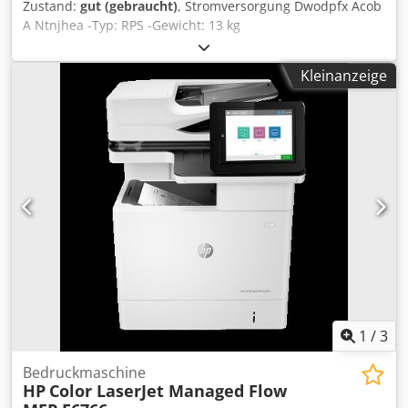
Zustand:
gut (gebraucht)
, Stromversorgung Dwodpfx Acob
A Ntnjhea -Typ: RPS -Gewicht: 13 kg
Kleinanzeige
1
/
3
Bedruckmaschine
HP
Color LaserJet Managed Flow