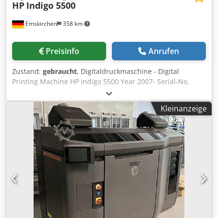
HP
Indigo 5500
Emskirchen
358 km
Preisinfo
Anrufen
Zustand:
gebraucht
, Digitaldruckmaschine - Digital
Printing Machine HP Indigo 5500 Year 2007- Serial-No.
30005331 Printing speed 68 4-color 8.5 x 11 in images per
minute (two-up); 136 2-color and 8.5 x 11 in images per
Kleinanzeige
minute (two-up) Dwsdpjy Nmhgefx Achja Image resolution
812 dpi at 8 bit, 812 x 1624 dpi in High Definition Imaging
Line screens 144, 160, 175, 180, 230 lpi Paper format 13 x
19 in maximum Image format 12.12 x 17.7 in Paper weight*
Coated: 55 lb text - 130 lb; Uncoated: 40 lb text - 120 lb;
Thickness: 3-16 pt Paper input system • Two drawers with
7 in depth each each (1800 sheets of 3-16 pt) • A total of
3600 sheets of 80 lb. text. • All paper drawers support the
full range of substrates Paper output system •
Autoduplex/autoperfecting standard • Main stacking tray
with 23.6 in stack height with job offset stacking (6000