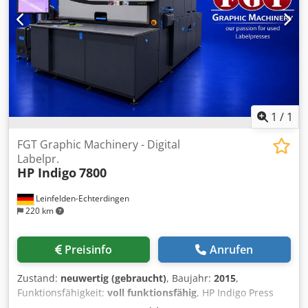
möglich. Dodpfxjzqfwtj Achewa
1
/
1
FGT Graphic Machinery - Digital
Labelpr.
HP Indigo
7800
Leinfelden-Echterdingen
220 km
Preisinfo
Anrufen
Zustand:
neuwertig (gebraucht)
, Baujahr:
2015
,
Funktionsfähigkeit:
voll funktionsfähig
, HP Indigo Press
7800 The machine is in fantastic condition, still installed