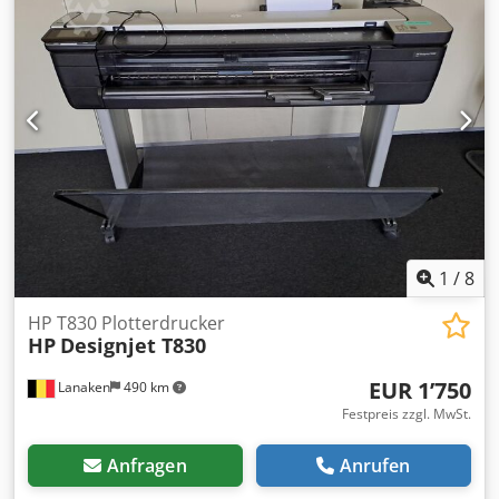
1
/
8
HP T830 Plotterdrucker
HP
Designjet T830
EUR 1’750
Lanaken
490 km
Festpreis zzgl. MwSt.
Anfragen
Anrufen