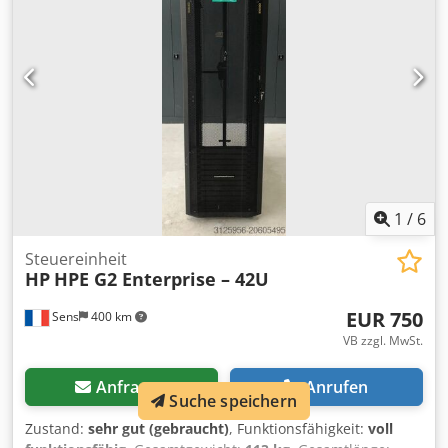
Inst. 2009 Dwjdpsy Nmiksfx Achja With good equipment •
6-Color Printing Press System • HP Production HP Harlequin
• Heavy kit • One-shoot system for plastics This machine
ran continuously and very reliably until the last day. The
entire laser system was replaced around 2021.
1
/
6
Steuereinheit
HP
HPE G2 Enterprise – 42U
EUR 750
Sens
400 km
VB zzgl. MwSt.
Anfragen
Anrufen
Suche speichern
Zustand:
sehr gut (gebraucht)
, Funktionsfähigkeit:
voll