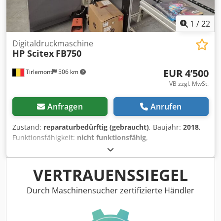
1
/
22
Digitaldruckmaschine
HP Scitex
FB750
EUR 4’500
Tirlemont
506 km
VB zzgl. MwSt.
Anfragen
Anrufen
Zustand:
reparaturbedürftig (gebraucht)
, Baujahr:
2018
,
Funktionsfähigkeit:
nicht funktionsfähig
,
Maschinen-/Fahrzeugnummer:
SG65Q11001
, Die Maschine
wurde in funktionsfähigem Zustand erworben. Sie ist seit
langer Zeit nicht mehr in Betrieb. Wartung ist erforderlich.
VERTRAUENSSIEGEL
Dwsdpsy Siqiofx Achja
Durch Maschinensucher zertifizierte Händler