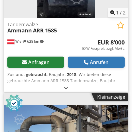
1
/
2
Tandemwalze
Ammann
ARR 1585
EUR 8’000
Wien
628 km
EXW Festpreis zzgl. MwSt.
Anfragen
Anrufen
Zustand:
gebraucht
, Baujahr:
2018
, Wir bieten diese
gebrauchte Ammann ARR 1585 Tandemwalze, Baujahr
2018, an. Typ: ARR 1585 Seriennummer: 558D063
Einsatzgewicht: 1 395 kg Maximales Gewicht: 1 405 kg
Kleinanzeige
Nennleistung: 13,2 kW Baujahr: 2018 Codpfx Afszddcpe
Eerf Wenn Sie Rückfragen haben oder mehr Informationen
benötigen, schreiben Sie uns gerne eine Nachricht oder
rufen uns an.