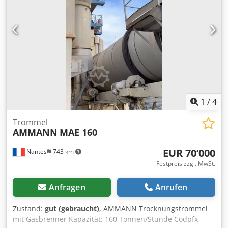
1
/
4
Trommel
AMMANN
MAE 160
EUR 70’000
Nantes
743 km
Festpreis zzgl. MwSt.
Anfragen
Anrufen
Zustand:
gut (gebraucht)
, AMMANN Trocknungstrommel
mit Gasbrenner Kapazität: 160 Tonnen/Stunde Codpfx