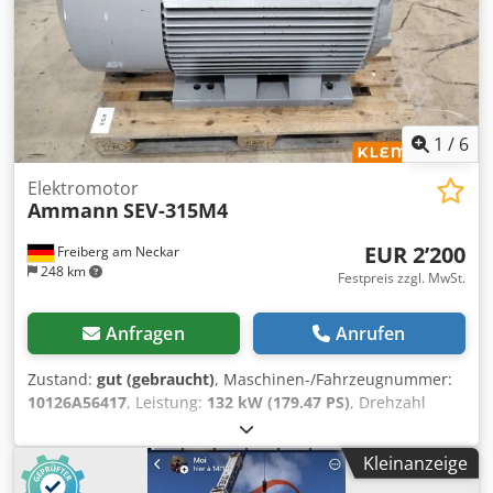
1
/
6
Elektromotor
Ammann
SEV-315M4
EUR 2’200
Freiberg am Neckar
248 km
Festpreis zzgl. MwSt.
Anfragen
Anrufen
Zustand:
gut (gebraucht)
, Maschinen-/Fahrzeugnummer:
10126A56417
, Leistung:
132 kW (179.47 PS)
, Drehzahl
(min.):
1’490 U/min
, Eingangsspannung:
400 V
,
Eingangsstrom:
228 A
, Gesamtgewicht:
1’020 kg
,
Kleinanzeige
Gesamtlänge:
1’200 mm
, Gesamtbreite:
800 mm
,