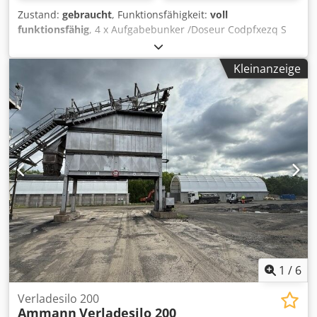
Zustand:
gebraucht
, Funktionsfähigkeit:
voll
funktionsfähig
, 4 x Aufgabebunker /Doseur Codpfxezq S
Hus Af Eorf -Abzugsband -Förderband/Übergabeband -
elektrische Anlage soweit vorhanden
Kleinanzeige
1
/
6
Verladesilo 200
Ammann
Verladesilo 200