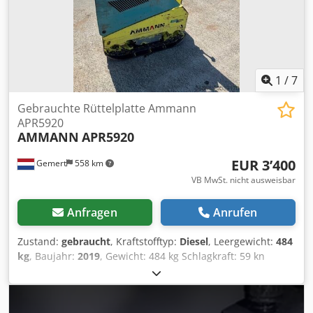
1
/
7
Gebrauchte Rüttelplatte Ammann
APR5920
AMMANN
APR5920
EUR 3’400
Gemert
558 km
VB MwSt. nicht ausweisbar
Anfragen
Anrufen
Zustand:
gebraucht
, Kraftstofftyp:
Diesel
, Leergewicht:
484
kg
, Baujahr:
2019
, Gewicht: 484 kg Schlagkraft: 59 kn
Diesel, 1 Zylinder Hatz (1b40)\ Vorwärts/Rückwärts. Cjdpfx
Aoxw H Hcjf Eerf Elektrostart. Plattenbreite: 60 cm Preis pro
Stück: € 3.400,- exkl. MwSt Mehrere auf Lager!