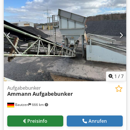
1
/
7
Aufgabebunker
Ammann
Aufgabebunker
Bautzen
666 km
Preisinfo
Anrufen