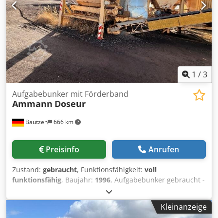
1
/
3
Aufgabebunker mit Förderband
Ammann
Doseur
Bautzen
666 km
Preisinfo
Anrufen
Zustand:
gebraucht
, Funktionsfähigkeit:
voll
funktionsfähig
, Baujahr:
1996
, Aufgabebunker gebraucht -
Abzugsband Crodpfx Afozq S Avo Esf -Förderband
Kleinanzeige