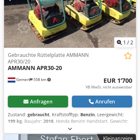
1
/
2
Gebrauchte Rüttelplatte AMMANN
APR30/20
AMMANN
APR30-20
EUR 1’700
Gemert
558 km
VB MwSt. nicht ausweisbar
Anfragen
Anrufen
Zustand:
gebraucht
, Kraftstofftyp:
Benzin
, Leergewicht:
199 kg
, Baujahr:
2018
, Honda Benzin Handstart. Gewicht:
199 kg Csdexw H Hvopfx Af Esrf Schlagkraft: 30kn
Plattenbreite: 50cm Vorwärts/Rückwärts Preis: €1.700,-
Kleinanzeige