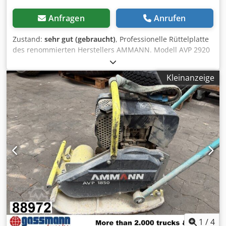
Anfragen
Anrufen
Zustand:
sehr gut (gebraucht)
, Professionelle Rüttelplatte
des renommierten Herstellers AMMANN. Modell AVP 2920
ausgestattet mit einem zuverlässigen HATZ Dieselmotor
mit 5 kW Leistung. Die Maschine ist für professionelle
Kleinanzeige
Pflasterarbeiten, Straßenbau sowie die Verdichtung von
Boden, Pflastersteinen, Schotter und Asphalt ausgelegt.
Das Gerät ist komplett mechanisch, mit robuster deutscher
Konstruktion. Optischer Zustand entsprechend den Fotos –
normale Gebrauchsspuren. Technische Daten: • Hersteller:
AMMANN • Modell: AVP 2920 • Baujahr: 1999 • Motor: HATZ
Diesel • Motortyp: 1B30-6 • Leistung: 5 kW •
Betriebsgewicht: 190 kg • Handstart • Made in Germany
Einsatzbereiche: • Pflastersteinverdichtung •
Pflasterarbeiten • Straßenbau • Verdichten von Boden und
Schotter • Gräben und Fundamente Credoy Sifyopfx Af Ejf
Zustand: Gebrauchte, vollständige Maschine. HATZ Motor –
robuste und geschätzte Diesel-Einheit.
1
/
4