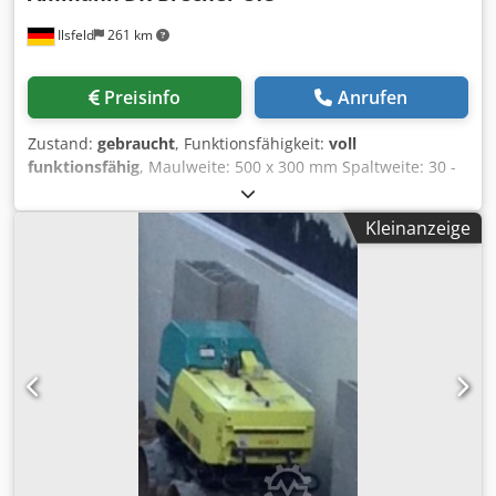
Ilsfeld
261 km
Preisinfo
Anrufen
Zustand:
gebraucht
, Funktionsfähigkeit:
voll
funktionsfähig
, Maulweite: 500 x 300 mm Spaltweite: 30 -
80 mm Codoy Tyaqjpfx Af Esrf Gewicht: 6.100 kg
Kraftbedarf: 22 kW Die Maschine wurde komplett
Kleinanzeige
werkstattüberholt mit neuen Brechbacken und neuen
Seitenkeilen ausgestattet