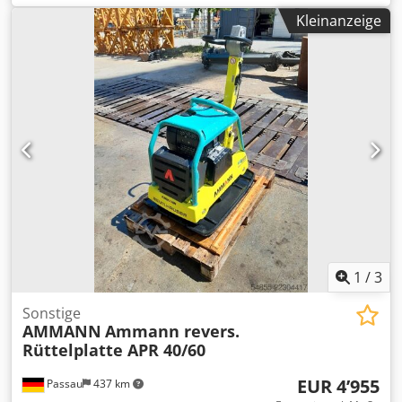
Maschinenlänge mit Griff: 1.600 mm Maschinenhöhe: 820
Kleinanzeige
mm Griffhöhe ( Arbeit ): 1.000 mm Codpfx Afjzkz Tke Ejrf
Griffhöhe ( Transport ): 1.500 mm Maschinenbreite:
450/600/750 mm Motor: Hatz Supra 1D50S Kraftstoff:
Diesel Motorleistung bei U/min: 7 kW bei 3200 Max.
Vibrationsfrequenz: 70 Hz Max: Zentrifugalkraft: 50 kN
Steigfähigkeit: 36 % Amplitude: 1,7 mm
1
/
3
Sonstige
AMMANN
Ammann revers.
Rüttelplatte APR 40/60
EUR 4’955
Passau
437 km