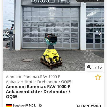
exkl. MwSt Mehrere auf Lager!!
1
/
15
Ammann Rammax RAV 1000-P
Anbauverdichter Drehmotor / OQ65
Ammann
Rammax RAV 1000-P
Anbauverdichter Drehmotor /
OQ65
EUR 12’890
Burghaun
445 km