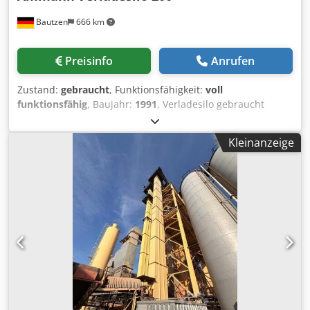
Bautzen
666 km
Preisinfo
Anrufen
Zustand:
gebraucht
, Funktionsfähigkeit:
voll
funktionsfähig
, Baujahr:
1991
, Verladesilo gebraucht
Hersteller Ulrich Gesamtvolumen 200 t -Kübelbahn Codpfx
Aozq S Ewjf Esrf -Aufzugswinde -elektrische Anlage
Kleinanzeige