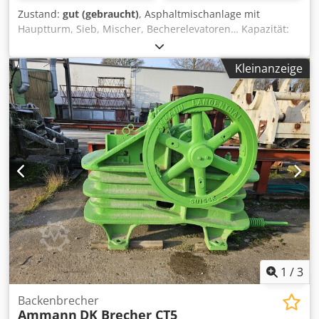
Zustand:
gut (gebraucht)
, Asphaltmischanlage mit
Hauptturm, Sieb, Mischer, Becherelevatoren… Kapazität:
160 Tonnen/Stunde Csdpfx Asy Hf Duef Eerf
Kleinanzeige
1
/
3
Backenbrecher
Ammann
DK Brecher CT5