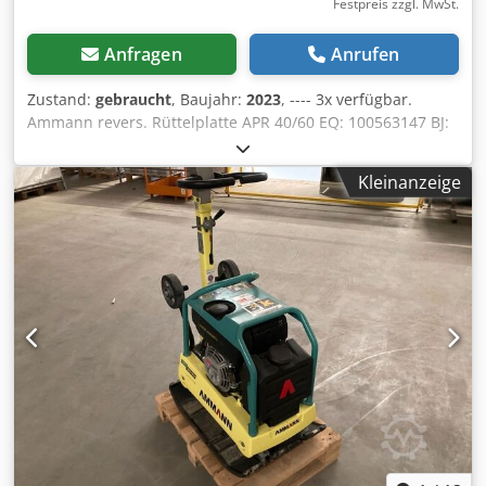
Festpreis zzgl. MwSt.
Anfragen
Anrufen
Zustand:
gebraucht
, Baujahr:
2023
, ---- 3x verfügbar.
Ammann revers. Rüttelplatte APR 40/60 EQ: 100563147 BJ:
2023 Ammann revers. Rüttelplatte APR 40/60
EQ: 100563148 BJ: 2023 Daten: Motor:Hatz / Diesel
Kleinanzeige
Maschinengewicht:284kg Cjdpfx Aezkzzbef Esrf
Verdichtungsbreite:600mm