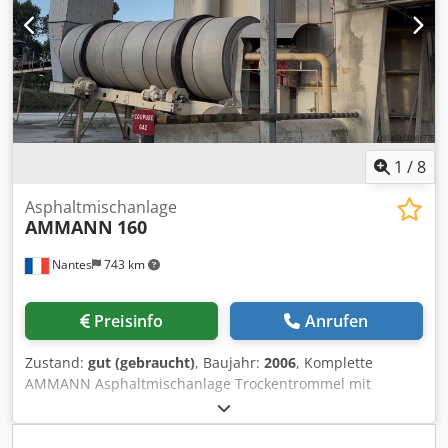
1
/
8
Asphaltmischanlage
AMMANN
160
Nantes
743 km
Preisinfo
Anrufen
Zustand:
gut (gebraucht)
, Baujahr:
2006
, Komplette
AMMANN Asphaltmischanlage Trockentrommel mit
Brenner: 2006 Filter: 2014 Codpfx Afsxqpvtj Eerf ERMIIS-
Automatisierung: 2013 Kapazität: 160 Tonnen/Stunde
Anlage wird derzeit demontiert