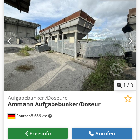
1
/
3
Aufgabebunker /Doseure
Ammann
Aufgabebunker/Doseur
Bautzen
666 km
Preisinfo
Anrufen