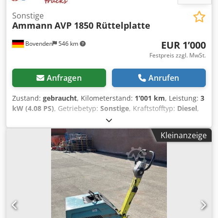
Sonstige
Ammann
AVP 1850 Rüttelplatte
EUR 1’000
Bovenden
546 km
Festpreis zzgl. MwSt.
Anfragen
Anrufen
Zustand:
gebraucht
, Kilometerstand:
1’001 km
, Leistung:
3
kW (4.08 PS)
, Getriebetyp:
Sonstige
, Kraftstofftyp:
Diesel
,
Farbe:
Gelb
, Leergewicht:
111 kg
, Erstzulassung:
01/2006
,
Baujahr:
2006
, Fahrerkabine:
Sonstige
, Fahrzeugstandort:
Kleinanzeige
Bovenden, Hatz Dieselmotor! ZUBEHÖRANGABEN OHNE
GEWÄHR, Änderungen, Zwischenverkauf und Irrtümer
vorbehalten! Credpfsxy Sw Sjx Af Eof - .