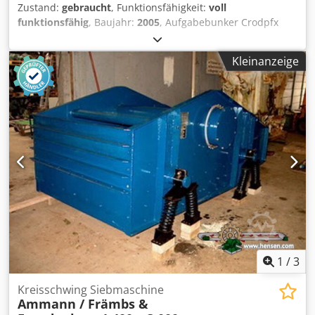
Zustand:
gebraucht
, Funktionsfähigkeit:
voll
funktionsfähig
, Baujahr:
2005
, Aufgabebunker Crodpfx
Ajzq Szrjf Esf Gitterrost Abzugsband Förderband 12 m mit
Gurt 650mm
Kleinanzeige
1
/
3
Kreisschwing Siebmaschine
Ammann / Främbs &