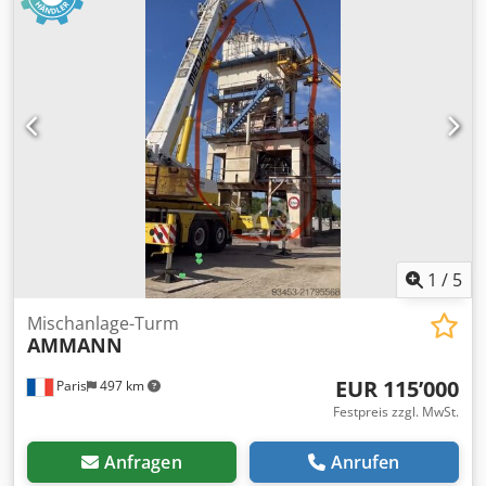
Gesamthöhe:
1’100 mm
, AMMANN Motor, Typ SEV-315M4
Technische Spezifikationen: Modell: SEV-315M4 Hersteller:
AMMANN Nennleistung: 132 kW Betriebsspannung 50 Hz:
400 V Nenndrehzahl: 1.490 l/min Weitere Details siehe
Bilder & Typenschild Cjdett Auuopfx Af Eorf Zustand:
Gebrauchte, überholte Lagerware. Lieferumfang: 1
Europalette mit 1 Motor
1
/
5
Mischanlage-Turm
AMMANN
EUR 115’000
Paris
497 km
Festpreis zzgl. MwSt.
Anfragen
Anrufen