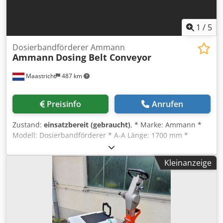
1
/
5
Dosierbandförderer Ammann
Ammann
Dosing Belt Conveyor
Maastricht
487 km
Preisinfo
Anrufen
Zustand:
einsatzbereit (gebraucht)
, * Marke: Ammann *
Modell: Dosierbandförderer * A-A Länge: 1700 mm *
Bandbreite: 650 mm Credpfx Asywm I Nof Eef * Antrieb:
1,5 kW Getriebemotor * Auf Lager: 6 Stück.
Kleinanzeige