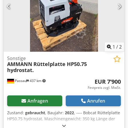
1
/
2
Sonstige
AMMANN
Rüttelplatte HP50.75
hydrostat.
EUR 7’900
Passau
437 km
Festpreis zzgl. MwSt.
Anfragen
Anrufen
Zustand:
gebraucht
, Baujahr:
2022
, ---- Bobcat Rüttelplatte
HP50.75 hydrostat. Maschinengewicht: 350 kg Länge der
Bodenplatte: 450 mm Maschinenlänge: 900 mm