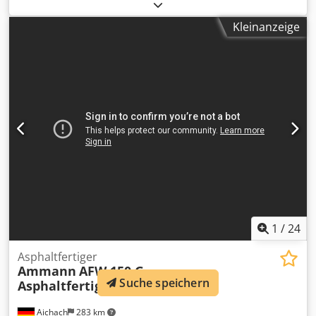
Afoywctzs Eorf Baujahr: 2006
Kleinanzeige
1
/
24
Asphaltfertiger
Ammann
AFW 150 G
Suche speichern
Asphaltfertiger Verbreiterung
Aichach
283 km