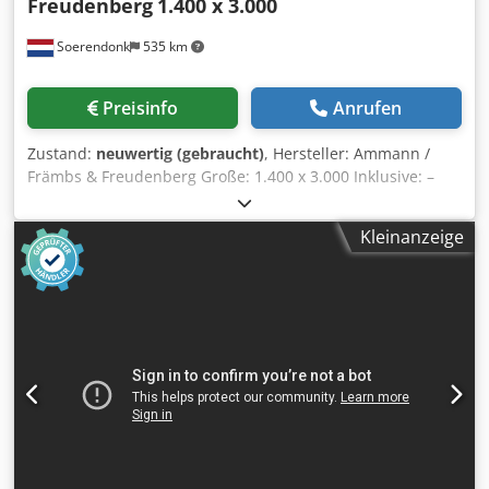
Freudenberg
1.400 x 3.000
Soerendonk
535 km
Preisinfo
Anrufen
Zustand:
neuwertig (gebraucht)
, Hersteller: Ammann /
Främbs & Freudenberg Große: 1.400 x 3.000 Inklusive: –
Antrieb Cjdeg Snutspfx Af Ejrf – Gelenkwellen –
Federelemente Siebmaschine is überholt, gestrahlt und
Kleinanzeige
lackiert.