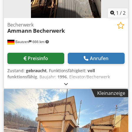
1
/
2
Becherwerk
Ammann
Becherwerk
Bautzen
666 km
Preisinfo
Anrufen
Zustand:
gebraucht
, Funktionsfähigkeit:
voll
funktionsfähig
, Baujahr:
1996
, Elevator/Becherwerk
Einsatz als RC Material Förderanlage Cedpozq S Dajfx Af
Eorf H 26 m
Kleinanzeige