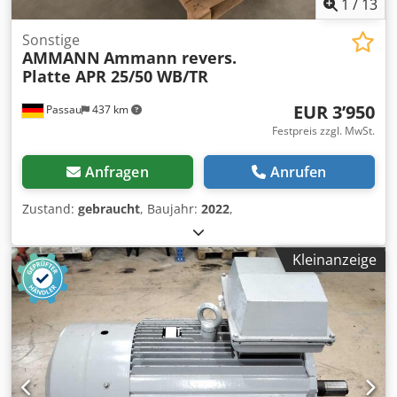
1
/
13
Sonstige
AMMANN
Ammann revers.
Platte APR 25/50 WB/TR
EUR 3’950
Passau
437 km
Festpreis zzgl. MwSt.
Anfragen
Anrufen
Zustand:
gebraucht
, Baujahr:
2022
,
Kleinanzeige