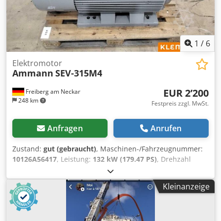
1
/
6
Elektromotor
Ammann
SEV-315M4
EUR 2’200
Freiberg am Neckar
248 km
Festpreis zzgl. MwSt.
Anfragen
Anrufen
Zustand:
gut (gebraucht)
, Maschinen-/Fahrzeugnummer:
10126A56417
, Leistung:
132 kW (179.47 PS)
, Drehzahl
(min.):
1’490 U/min
, Eingangsspannung:
400 V
,
Eingangsstrom:
228 A
, Gesamtgewicht:
1’020 kg
,
Kleinanzeige
Gesamtlänge:
1’200 mm
, Gesamtbreite:
800 mm
,
Gesamthöhe:
1’100 mm
, AMMANN Motor, Typ SEV-315M4
Crodpfx Amjtt Auuegsf Technische Spezifikationen: Modell: