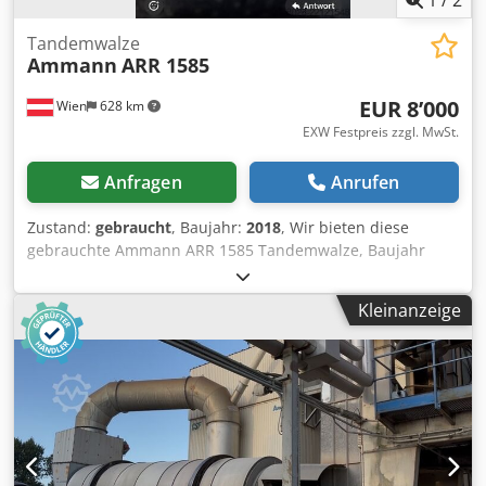
1
/
2
Tandemwalze
Ammann
ARR 1585
EUR 8’000
Wien
628 km
EXW Festpreis zzgl. MwSt.
Anfragen
Anrufen
Zustand:
gebraucht
, Baujahr:
2018
, Wir bieten diese
gebrauchte Ammann ARR 1585 Tandemwalze, Baujahr
2018, an. Typ: ARR 1585 Seriennummer: 558D063
Einsatzgewicht: 1 395 kg Maximales Gewicht: 1 405 kg
Kleinanzeige
Nennleistung: 13,2 kW Baujahr: 2018 Wenn Sie Rückfragen
haben oder mehr Informationen benötigen, schreiben Sie
uns gerne eine Nachricht oder rufen uns an. Credpfx
Amozddcpogef