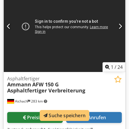
1
/
24
Asphaltfertiger
Ammann
AFW 150 G
Asphaltfertiger Verbreiterung
Aichach
283 km
Suche speichern
Preisinfo
Anrufen