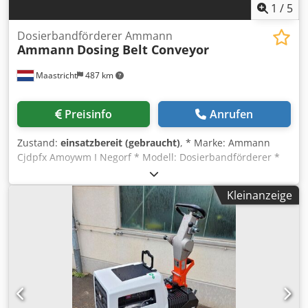
1
/
5
Dosierbandförderer Ammann
Ammann
Dosing Belt Conveyor
Maastricht
487 km
Preisinfo
Anrufen
Zustand:
einsatzbereit (gebraucht)
, * Marke: Ammann
Cjdpfx Amoywm I Negorf * Modell: Dosierbandförderer *
A-A Länge: 1700 mm * Bandbreite: 650 mm * Antrieb: 1,5
kW Getriebemotor * Auf Lager: 6 Stück.
Kleinanzeige