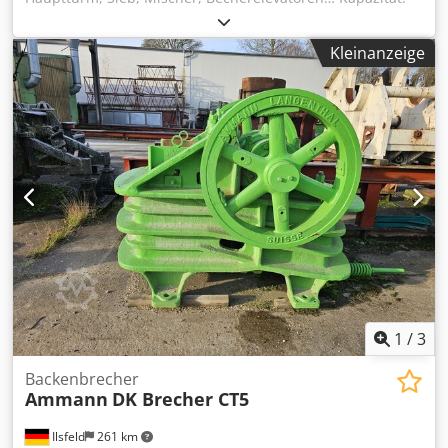
160 Tonnen/Stunde Credpfxjy Hf Duj Amgsf
Kleinanzeige
1
/
3
Backenbrecher
Ammann
DK Brecher CT5
Ilsfeld
261 km