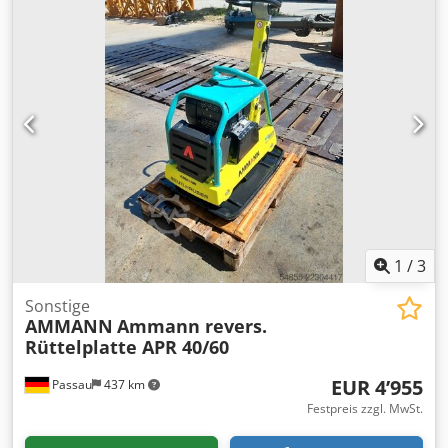
1.500 mm Maschinenbreite: 450/600/750 mm Motor: Hatz
Supra 1D50S Csdjzkz Tkjpfx Amgerf Kraftstoff: Diesel
Motorleistung bei U/min: 7 kW bei 3200 Max.
Vibrationsfrequenz: 70 Hz Max: Zentrifugalkraft: 50 kN
Steigfähigkeit: 36 % Amplitude: 1,7 mm
1
/
3
Sonstige
AMMANN
Ammann revers.
Rüttelplatte APR 40/60
EUR 4’955
Passau
437 km
Festpreis zzgl. MwSt.