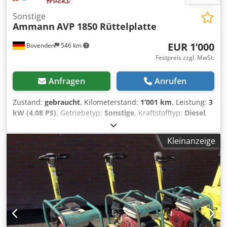
Sonstige
Ammann
AVP 1850 Rüttelplatte
EUR 1’000
Bovenden
546 km
Festpreis zzgl. MwSt.
Anfragen
Anrufen
Zustand:
gebraucht
, Kilometerstand:
1’001 km
, Leistung:
3
kW (4.08 PS)
, Getriebetyp:
Sonstige
, Kraftstofftyp:
Diesel
,
Farbe:
Gelb
, Leergewicht:
111 kg
, Erstzulassung:
01/2006
,
Baujahr:
2006
, Fahrerkabine:
Sonstige
, Fahrzeugstandort:
Kleinanzeige
Bovenden, Hatz Dieselmotor! ZUBEHÖRANGABEN OHNE
GEWÄHR, Änderungen, Zwischenverkauf und Irrtümer
vorbehalten! Crsdpfjxy Sw Sex Amgof - .