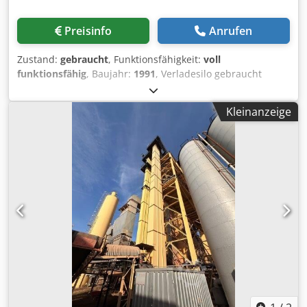
Preisinfo
Anrufen
Zustand:
gebraucht
, Funktionsfähigkeit:
voll
funktionsfähig
, Baujahr:
1991
, Verladesilo gebraucht
Hersteller Ulrich Gesamtvolumen 200 t -Kübelbahn -
Aufzugswinde Csdezq S Ewopfx Amgsrf -elektrische Anlage
Kleinanzeige