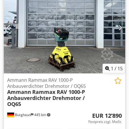
1
/
15
Ammann Rammax RAV 1000-P
Anbauverdichter Drehmotor / OQ65
Ammann
Rammax RAV 1000-P
Anbauverdichter Drehmotor /
OQ65
EUR 12’890
Burghaun
445 km
Festpreis zzgl. MwSt.