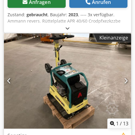
Anfragen
Anrufen
Zustand:
gebraucht
, Baujahr:
2023
, ---- 3x verfügbar.
Ammann revers. Rüttelplatte APR 40/60 Crodpfxezkzzbe
Amgof EQ: 100563147 BJ: 2023 Ammann revers.
Rüttelplatte APR 40/60 EQ: 100563148 BJ: 2023 Daten:
Kleinanzeige
Motor:Hatz / Diesel Maschinengewicht:284kg
Verdichtungsbreite:600mm
1
/
13