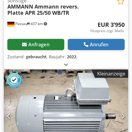
Sonstige
AMMANN
Ammann revers.
Platte APR 25/50 WB/TR
EUR 3’950
Passau
437 km
Festpreis zzgl. MwSt.
Anfragen
Anrufen
Zustand:
gebraucht
, Baujahr:
2022
,
Kleinanzeige