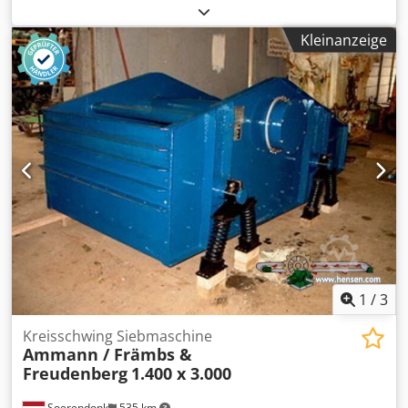
Szrjx Amgerf Gitterrost Abzugsband Förderband 12 m mit
Gurt 650mm
Kleinanzeige
1
/
3
Kreisschwing Siebmaschine
Ammann / Främbs &
Freudenberg
1.400 x 3.000
Soerendonk
535 km