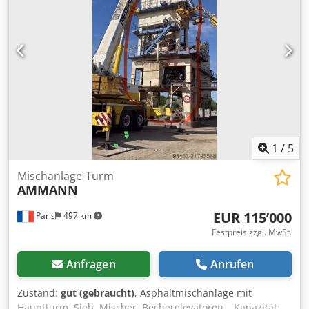
SEV-315M4 Hersteller: AMMANN Nennleistung: 132 kW
Betriebsspannung 50 Hz: 400 V Nenndrehzahl: 1.490 l/min
Weitere Details siehe Bilder & Typenschild Zustand:
Gebrauchte, überholte Lagerware. Lieferumfang: 1
Europalette mit 1 Motor
1
/
5
Mischanlage-Turm
AMMANN
EUR 115’000
Paris
497 km
Festpreis zzgl. MwSt.
Anfragen
Anrufen
Zustand:
gut (gebraucht)
, Asphaltmischanlage mit
Hauptturm, Sieb, Mischer, Becherelevatoren… Kapazität: