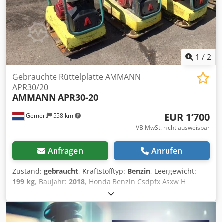
1
/
2
Gebrauchte Rüttelplatte AMMANN
APR30/20
AMMANN
APR30-20
EUR 1’700
Gemert
558 km
VB MwSt. nicht ausweisbar
Anfragen
Anrufen
Zustand:
gebraucht
, Kraftstofftyp:
Benzin
, Leergewicht:
199 kg
, Baujahr:
2018
, Honda Benzin Csdpfx Asxw H
Hvomgsrf Handstart. Gewicht: 199 kg Schlagkraft: 30kn
Plattenbreite: 50cm Vorwärts/Rückwärts Preis: €1.700,-
exkl. MwSt Mehrere auf Lager!!