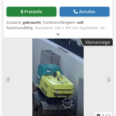
Preisinfo
Anrufen
Zustand:
gebraucht
, Funktionsfähigkeit:
voll
funktionsfähig
, Maulweite: 500 x 300 mm Spaltweite: 30 -
80 mm Gewicht: 6.100 kg Kraftbedarf: 22 kW Crjdpfoy
Tyaqsx Amgsf Die Maschine wurde komplett
Kleinanzeige
werkstattüberholt mit neuen Brechbacken und neuen
Seitenkeilen ausgestattet