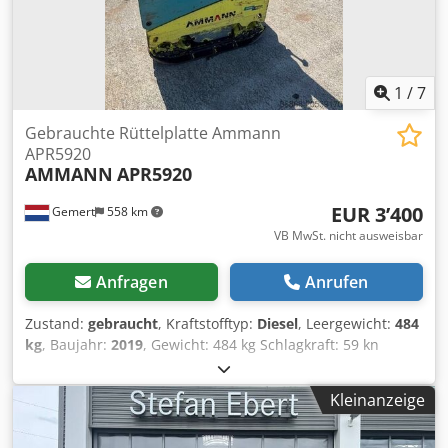
1
/
7
Gebrauchte Rüttelplatte Ammann
APR5920
AMMANN
APR5920
EUR 3’400
Gemert
558 km
VB MwSt. nicht ausweisbar
Anfragen
Anrufen
Zustand:
gebraucht
, Kraftstofftyp:
Diesel
, Leergewicht:
484
kg
, Baujahr:
2019
, Gewicht: 484 kg Schlagkraft: 59 kn
Diesel, 1 Zylinder Hatz (1b40)\ Vorwärts/Rückwärts.
Elektrostart. Plattenbreite: 60 cm Credpfx Aexw H Hcomgef
Kleinanzeige
Preis pro Stück: € 3.400,- exkl. MwSt Mehrere auf Lager!