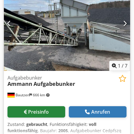
1
/
7
Aufgabebunker
Ammann
Aufgabebunker
Bautzen
666 km
Preisinfo
Anrufen
Zustand:
gebraucht
, Funktionsfähigkeit:
voll
funktionsfähig
, Baujahr:
2005
, Aufgabebunker Cedpfszq