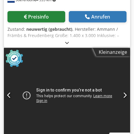
Preisinfo
Anrufen
Zustand:
neuwertig (gebraucht)
, Hersteller: Ammann /
Främbs & Freudenberg Große: 1.400 x 3.000 Inklusive: –
Antrieb – Gelenkwellen – Federelemente Crodpfx Asg
Snutomgef Siebmaschine is überholt, gestrahlt und
Kleinanzeige
lackiert.