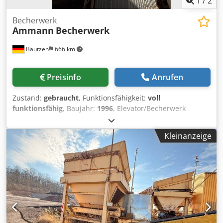
1
/
2
Becherwerk
Ammann
Becherwerk
Bautzen
666 km
Preisinfo
Anrufen
Zustand:
gebraucht
, Funktionsfähigkeit:
voll
funktionsfähig
, Baujahr:
1996
, Elevator/Becherwerk
Einsatz als RC Material Förderanlage Crjdpfx Amezq S
Daogjf H 26 m
Kleinanzeige