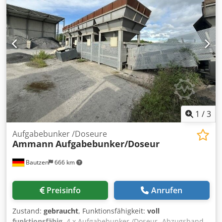
1
/
3
Aufgabebunker /Doseure
Ammann
Aufgabebunker/Doseur
Bautzen
666 km
Preisinfo
Anrufen
Zustand:
gebraucht
, Funktionsfähigkeit:
voll
funktionsfähig
, 4 x Aufgabebunker /Doseur -Abzugsband -