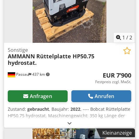
1
/
2
Sonstige
AMMANN
Rüttelplatte HP50.75
hydrostat.
EUR 7’900
Passau
437 km
Festpreis zzgl. MwSt.
Anfragen
Anrufen
Zustand:
gebraucht
, Baujahr:
2022
, ---- Bobcat Rüttelplatte
HP50.75 hydrostat. Maschinengewicht: 350 kg Länge der
Bodenplatte: 450 mm Maschinenlänge: 900 mm
Maschinenlänge mit Griff: 1.600 mm Maschinenhöhe: 820
Kleinanzeige
mm Griffhöhe ( Arbeit ): 1.000 mm Griffhöhe ( Transport ):