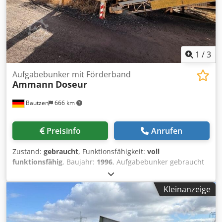
1
/
3
Aufgabebunker mit Förderband
Ammann
Doseur
Bautzen
666 km
Preisinfo
Anrufen
Zustand:
gebraucht
, Funktionsfähigkeit:
voll
funktionsfähig
, Baujahr:
1996
, Aufgabebunker gebraucht
Cjdpfezq S Avox Amgsrf -Abzugsband -Förderband
Kleinanzeige