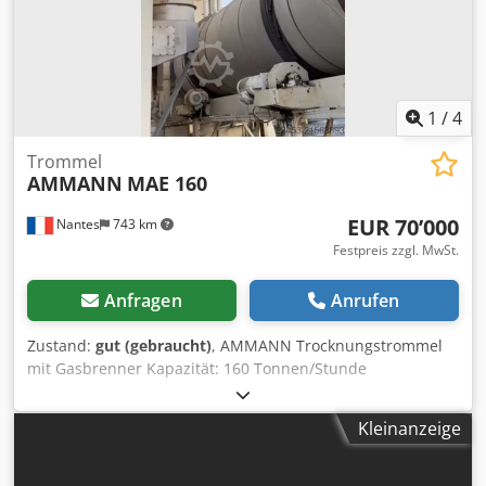
1
/
4
Trommel
AMMANN
MAE 160
EUR 70’000
Nantes
743 km
Festpreis zzgl. MwSt.
Anfragen
Anrufen
Zustand:
gut (gebraucht)
, AMMANN Trocknungstrommel
mit Gasbrenner Kapazität: 160 Tonnen/Stunde
Cedeywctzspfx Amgerf Baujahr: 2006
Kleinanzeige