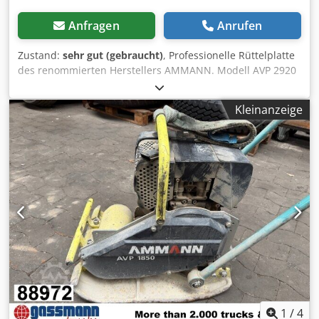
Anfragen
Anrufen
Zustand:
sehr gut (gebraucht)
, Professionelle Rüttelplatte
des renommierten Herstellers AMMANN. Modell AVP 2920
ausgestattet mit einem zuverlässigen HATZ Dieselmotor
mit 5 kW Leistung. Die Maschine ist für professionelle
Kleinanzeige
Pflasterarbeiten, Straßenbau sowie die Verdichtung von
Boden, Pflastersteinen, Schotter und Asphalt ausgelegt.
Das Gerät ist komplett mechanisch, mit robuster deutscher
Konstruktion. Optischer Zustand entsprechend den Fotos –
normale Gebrauchsspuren. Technische Daten: • Hersteller:
AMMANN • Modell: AVP 2920 • Baujahr: 1999 • Motor: HATZ
Diesel Cjdpfxoy Sifys Amgorf • Motortyp: 1B30-6 • Leistung:
5 kW • Betriebsgewicht: 190 kg • Handstart • Made in
Germany Einsatzbereiche: • Pflastersteinverdichtung •
Pflasterarbeiten • Straßenbau • Verdichten von Boden und
Schotter • Gräben und Fundamente Zustand: Gebrauchte,
vollständige Maschine. HATZ Motor – robuste und
geschätzte Diesel-Einheit.
1
/
4