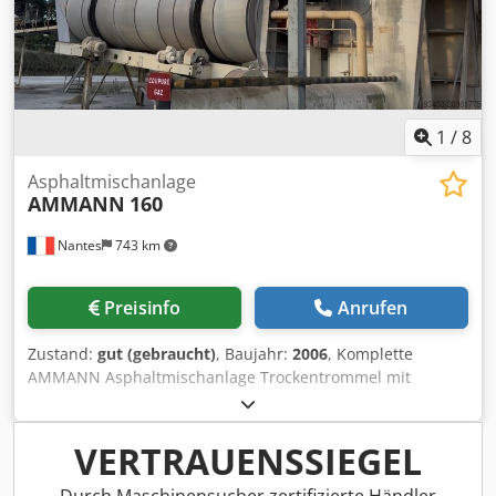
1
/
8
Asphaltmischanlage
AMMANN
160
Nantes
743 km
Preisinfo
Anrufen
Zustand:
gut (gebraucht)
, Baujahr:
2006
, Komplette
AMMANN Asphaltmischanlage Trockentrommel mit
Brenner: 2006 Credpjxqpvtofx Amgof Filter: 2014 ERMIIS-
Automatisierung: 2013 Kapazität: 160 Tonnen/Stunde
Anlage wird derzeit demontiert
VERTRAUENSSIEGEL
Durch Maschinensucher zertifizierte Händler