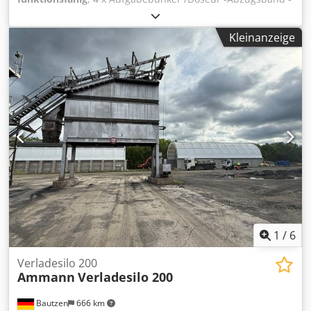
Förderband/Übergabeband -elektrische Anlage soweit
vorhanden Codpfx Aezq S Husmgjrf
Kleinanzeige
1
/
6
Verladesilo 200
Ammann
Verladesilo 200
Bautzen
666 km