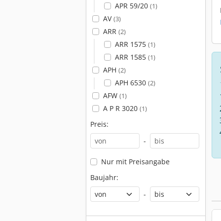
APR 59/20
(1)
AV
(3)
ARR
(2)
ARR 1575
(1)
ARR 1585
(1)
APH
(2)
APH 6530
(2)
AFW
(1)
A P R 3020
(1)
Preis:
-
Nur mit Preisangabe
Baujahr:
-