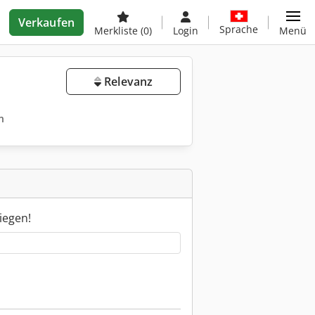
Verkaufen
Sprache
Merkliste
(0)
Login
Menü
Relevanz
n
iegen!