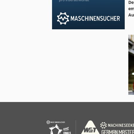
De
em
Au