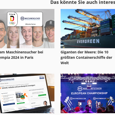
Das könnte Sie auch intere
Ammann Av 12
Ammann Avh 8020
Ammann Av 20
Ammann Avp 1033
am Maschinensucher bei
Giganten der Meere: Die 10
ympia 2024 in Paris
größten Containerschiffe der
Welt