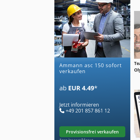
Te
ammann asc 150 sofort
Ol
verkaufen
ab
EUR 4.49
*
Jetzt informieren
+49 201 857 861 12
provisionsfrei verkaufen
*pro Inserat/Monat