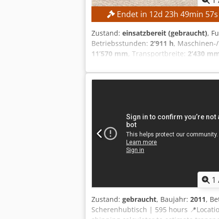
1
Endet in
12
d
23
h
49
min
55
Zustand:
einsatzbereit (gebraucht)
, F
Betriebsstunden:
2’911 h
, Maschinen
11’570 mm
, Transportbreite:
2’430 m
DETAILS Arbeitshöhe: 23.000 mm Platt
DETAILS Kraftstofftyp: Diesel Bereifu
Abmessungen & Gewicht Transportmaße 
AUSSTATTUNG Dokumentation vorhande
1
Zustand:
gebraucht
, Baujahr:
2011
, B
Scherenhubtisch | 595 hours 📍Location