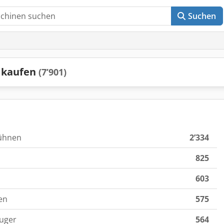
Suchen
 kaufen
(7’901)
ühnen
2’334
825
603
en
575
uger
564