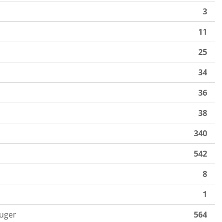
3
11
25
34
36
38
340
542
8
1
uger
564