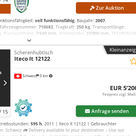
/
14
Zur Auktion
s
unktionsfähigkeit:
voll funktionsfähig
, Baujahr:
2007
,
-/Fahrzeugnummer:
710682
, Tragkraft:
250 kg
, Transportlänge:
m
, Transporthöhe:
2’640 mm
, Arbeitshöhe:
23’000 mm
, TECHNISCH
formhöhe: 21.000 mm Plattformtragfähigkeit: 250 kg MASCHINEN-
ng: Luftreifen Chodozrmucjpfx Amuoa Betriebsstunden: 2.911 h
Kleinanzei
Scherenhubtisch
(L × B × H): 11.570 × 2.430 × 2.640 mm Leergewicht: 14.700 kg
Iteco
It 12122
n CE-Kennzeichnung vorhanden CE-Zertifikat vorhanden
Schweiz
0 km
EUR 5’20
Festpreis zzgl. MwS
Anfrage senden
/
15
etriebsstunden:
595 h
, 2011 | Iteco It 12122 | Gebrauchter
: Schweiz 🚛 Delivery available to your destination – Use our