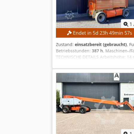
1
Endet in
5
d
23
h
49
min
55
s
Zustand:
einsatzbereit (gebraucht)
, F
Betriebsstunden:
387 h
, Maschinen-/
TECHNISCHE DETAILS Arbeitshöhe: 14 m
360 kg Personenzahl: max. 2 Zulässige
Windgeschwindigkeit: max. 12,5 m/s B
SL15850SP