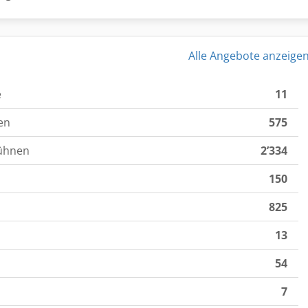
Alle Angebote anzeige
e
11
en
575
ühnen
2’334
150
825
13
54
7