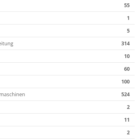
55
1
5
eitung
314
10
60
100
aumaschinen
524
2
11
2