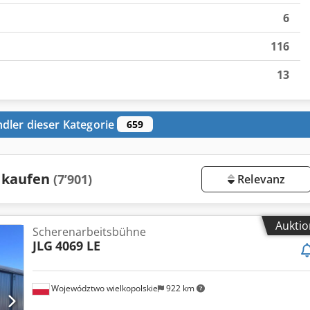
6
116
13
dler dieser Kategorie
659
 kaufen
(7’901)
Relevanz
Auktio
Scherenarbeitsbühne
JLG
4069 LE
Województwo wielkopolskie
922 km