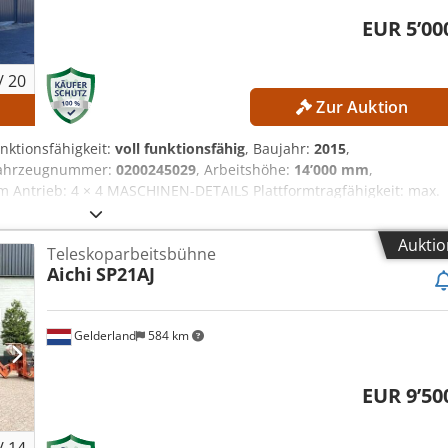
EUR 5’00
/
20
Zur Auktion
unktionsfähigkeit:
voll funktionsfähig
, Baujahr:
2015
,
Fahrzeugnummer:
0200245029
, Arbeitshöhe:
14’000 mm
,
 Antrieb: 4 × 4 MASCHINEN-DETAILS Plattformtragfähigkeit: max.
 Zuladung: max. 200 kg Chjdpfx Amjzrgxzsuja Handkraft: max. 400 
etriebsstunden: 387 h AUSSTATTUNG Ladegerät Externe Referenz:
Auktio
Teleskoparbeitsbühne
Aichi
SP21AJ
Gelderland
584 km
EUR 9’50