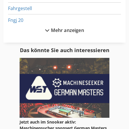
Fahrgestell
Fngj 20
Mehr anzeigen
Format
Fu 115
Das könnte Sie auch interessieren
Ga 11 Ff
Gl 172
Hsc 20 Linear
Idx 23
International 1754
International 2674
Jetzt auch im Snooker aktiv:
International 433
Maschinensucher sponsert German Masters