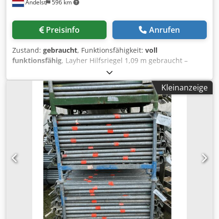
Andelst
596 km
Preisinfo
Anrufen
Zustand:
gebraucht
, Funktionsfähigkeit:
voll
funktionsfähig
, Layher Hilfsriegel 1,09 m gebraucht –
zusätzliche Stabilität für Ihr Allround-Gerüst Dieser
gebrauchte Layher AR Hilfsriegel mit einer Länge von 1,09
Kleinanzeige
Metern ist ein Originalbauteil des Layher Allround
Gerüstsystems. Der Hilfsriegel wird als horizontale oder
diagonale Verstärkung eingesetzt und trägt maßgeblich
zur Stabilität und Sicherheit der Gerüstkonstruktion bei. Es
handelt sich hierbei um eine gebrauchte Ausführung, die
technisch vollständig geprüft und für den professionellen
Einsatz auf der Baustelle geeignet ist. Hauptmerkmale:
Original Layher Allround Systemkomponente - Länge: 1,09
Meter - Material: feuerverzinkter Stahl – stabil, langlebig
und zuverlässig - Zustand: gebraucht, technisch 100%
funktionsfähig - Anwendungsbereich: für zusätzliche
Stabilität und Verstärkung von Arbeitsflächen Warum
sollten Sie sich für diesen Hilfsriegel entscheiden? - Erhöht