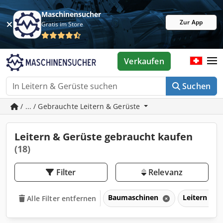
Maschinensucher
Zur App
Gratis im Store
Verkaufen
Suchen
/ ... / Gebrauchte Leitern & Gerüste
Leitern & Gerüste gebraucht kaufen
(18)
Filter
Relevanz
Baumaschinen
Leitern & 
Alle Filter entfernen