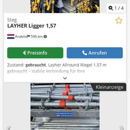
1
/
4
Steg
LAYHER
Ligger 1,57
Andelst
596 km
Preisinfo
Anrufen
Zustand:
gebraucht
, Layher Allround Riegel 1,57 m
gebraucht – stabile Verbindung für Ihre
Gerüstkonstruktion Dieser gebrauchte Layher Allround
Riegel mit einer Länge von 1,57 Metern ist ein
Kleinanzeige
unverzichtbares Element im modularen Layher
Gerüstsystem. Der Riegel sorgt für eine stabile horizontale
Verbindung zwischen den Stielen und gewährleistet
dadurch die Standfestigkeit und Tragfähigkeit des Gerüsts.
Die gebrauchte Ausführung ist technisch einwandfrei und
stellt eine kostengünstige Alternative zu Neuware dar,
ohne Kompromisse bei Sicherheit oder Qualität