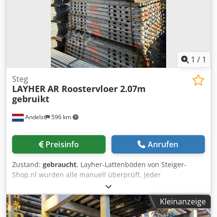
1
/
1
Steg
LAYHER
AR Roostervloer 2.07m
gebruikt
Andelst
596 km
Preisinfo
Anrufen
Zustand:
gebraucht
, Layher-Lattenböden von Steiger-
Shop.nl wurden alle manuell überprüft. Jeder
Spaltenboden, den Sie bei uns kaufen, wurde von unseren
erfahrenen Mitarbeitern auf Qualität geprüft. Dies gilt
Kleinanzeige
sowohl für gebrauchte als auch für neue Spaltenböden.
Immer ein großer Vorrat an Gerüstprodukten. Blitzschnelle