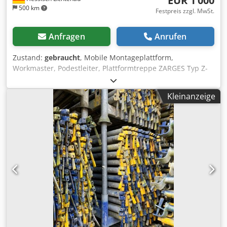
EUR 1’000
500 km
Festpreis zzgl. MwSt.
Anfragen
Anrufen
Zustand:
gebraucht
, Mobile Montageplattform,
Workmaster, Podestleiter, Plattformtreppe ZARGES Typ Z-
53796 Aluleiter, Überstieg Baujahr 2016 Plattformhöhe ca.
45 / 73 / 1000 mm Plattformgröße 1700 x 600 mm - 3
Kleinanzeige
Stufen + Podest - Aluminiumkonstruktion - Treppe
hochklappbar mit 200 mm tiefen Stufen und
rutschhemmender Oberfläche - Plattform mit
rutschhemmender Oberfläche Dkodpfxoznrque Alyjr -
fahrbar auf Bockrollen, 4 Stück Bockrollen mit Feststeller -
Absenkeinrichtung am Stiegteil als Zentralbremse -
Montageplattform klappbar, demontierbar für den
Transport Platzbedarf L / B / H 2600 x 740 x 1940mm
Transportabmessung L / B / H 2000 x 950 x 670 mm
Gewicht 54 kg sehr guter Zustand, neuwertig