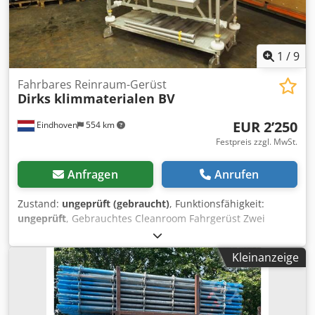
1
/
9
Fahrbares Reinraum-Gerüst
Dirks klimmaterialen BV
EUR 2’250
Eindhoven
554 km
Festpreis zzgl. MwSt.
Anfragen
Anrufen
Zustand:
ungeprüft (gebraucht)
, Funktionsfähigkeit:
ungeprüft
, Gebrauchtes Cleanroom Fahrgerüst Zwei
Plattformhöhen: ~1,29 Meter ~2,29 Meter Mit
Bedienungsanleitung. Ausschließlich für den
Kleinanzeige
Innenbereich. Maximal 250 kg pro Arbeitsboden. Dodjxiv
Hiepfx Alyokr