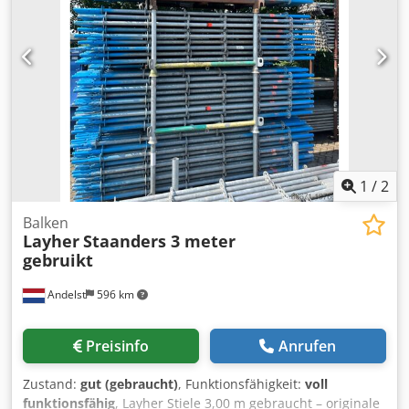
1
/
2
Balken
Layher
Staanders 3 meter
gebruikt
Andelst
596 km
Preisinfo
Anrufen
Zustand:
gut (gebraucht)
, Funktionsfähigkeit:
voll
funktionsfähig
, Layher Stiele 3,00 m gebraucht – originale