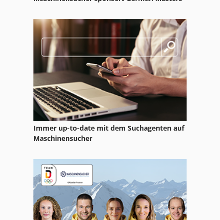
International 434
International 560
Ka 77
Kgs 1670
Ks 205
Leit Und Zugspindeldrehmaschine
Immer up-to-date mit dem Suchagenten auf
Lenkachse
Maschinensucher
Lf 532
Ls 703
Str 701
Tur 560