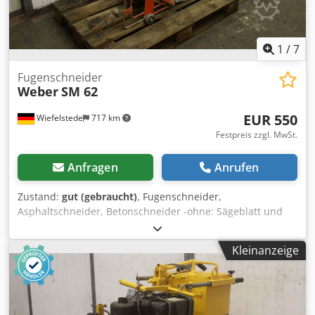
1
/
7
Fugenschneider
Weber
SM 62
EUR 550
Wiefelstede
717 km
Festpreis zzgl. MwSt.
Anfragen
Anrufen
Zustand:
gut (gebraucht)
, Fugenschneider,
Asphaltschneider, Betonschneider -ohne: Sägeblatt und
Seilzug -Sägeblatt: Ø 360 mm -Schnitttiefe: 120 mm
Dsdpfxjdp Dvpo Adqjkr -Motor: Robin EH25D 8 PS -
Kleinanzeige
Abmessungen: 1200/500/H950 mm -Gewicht: 100 kg