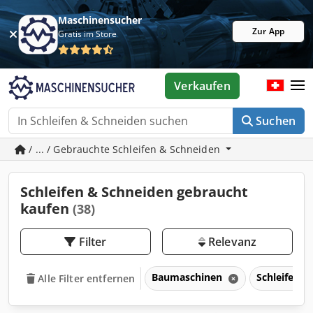
Maschinensucher
Zur App
Gratis im Store
Verkaufen
Suchen
/ ... / Gebrauchte Schleifen & Schneiden
Schleifen & Schneiden gebraucht
kaufen
(38)
Filter
Relevanz
Baumaschinen
Schleifen 
Alle Filter entfernen