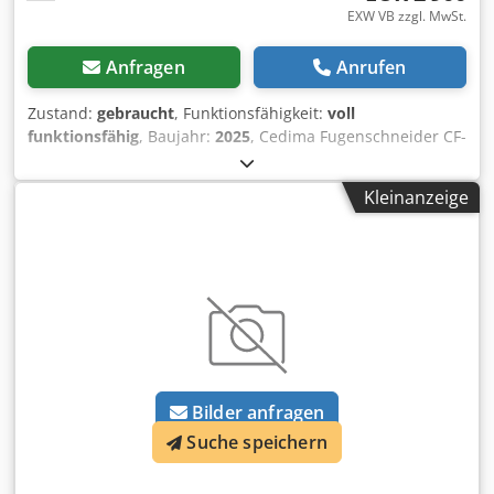
EXW VB zzgl. MwSt.
Anfragen
Anrufen
Zustand:
gebraucht
, Funktionsfähigkeit:
voll
funktionsfähig
, Baujahr:
2025
, Cedima Fugenschneider CF-
1020 B.1 — Baujahr 2025 Gebraucht aus dem
professionellen Mietpark der Kurt König Baumaschinen
Kleinanzeige
GmbH, Einbeck. Zustand & Hinweise: - Zustand: Gebraucht
aus Vermietung, regelmäßig gewartet - Funktion: Voll
funktionsfähig - Produktbilder folgen — bei Interesse
kontaktieren Sie uns gerne für aktuelle Fotos -
Besichtigung in 37574 Einbeck nach Vereinbarung möglich
Djdoy A E Rtopfx Adqekr Preis 3.000 EUR zzgl. MwSt. | EXW
Einbeck | Lieferung auf Anfrage
Bilder anfragen
Suche speichern