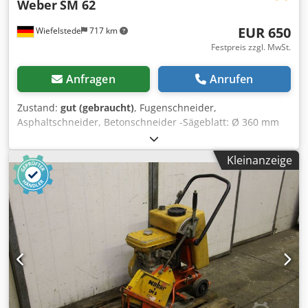
Weber
SM 62
EUR 650
Wiefelstede
717 km
Festpreis zzgl. MwSt.
Anfragen
Anrufen
Zustand:
gut (gebraucht)
, Fugenschneider,
Asphaltschneider, Betonschneider -Sägeblatt: Ø 360 mm
Dkodpjdp Dvtjfx Adqor -Schnitttiefe: 120 mm -Motor: Robin
EH25D 8 PS -Abmessungen: 1200/500/H950 mm -Gewicht:
Kleinanzeige
100 kg