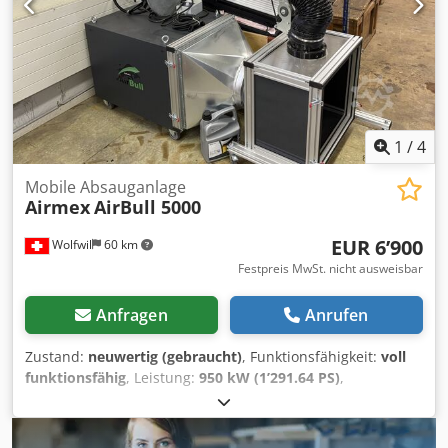
Trenntechnik Dein zuverlässiger Partner für Schneid- &
Trenntechnik: Claudio Macagnino Baumaschinen &
Nutzfahrzeughandel GmbH ➡️ Jetzt anfragen & sofort
verfügbare Neuware sichern! Bei Bedarf ermöglichen wir
Ihnen gerne eine virtuelle Besichtigung der Maschine per
Video-Call.
1
/
4
Mobile Absauganlage
Airmex
AirBull 5000
EUR 6’900
Wolfwil
60 km
Festpreis MwSt. nicht ausweisbar
Anfragen
Anrufen
Zustand:
neuwertig (gebraucht)
, Funktionsfähigkeit:
voll
funktionsfähig
, Leistung:
950 kW (1’291.64 PS)
,
Getriebetyp:
Sonstige
, Kraftstofftyp:
elektrisch
, Farbe:
Grau
, Gesamtgewicht:
61 kg
, Baujahr:
2025
,
Betriebsstunden:
20 h
, Neuwertig - Vorführungsmaschine