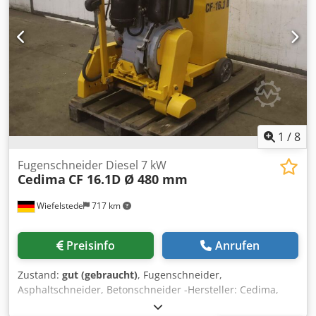
1
/
8
Fugenschneider Diesel 7 kW
Cedima
CF 16.1D Ø 480 mm
Wiefelstede
717 km
Preisinfo
Anrufen
Zustand:
gut (gebraucht)
, Fugenschneider,
Asphaltschneider, Betonschneider -Hersteller: Cedima,
Fugenschneider Typ CF 16.1D -Sägeblatt: Ø max. 480 mm -