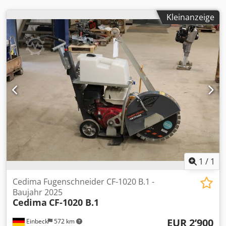
Kleinanzeige
1
/
1
Cedima Fugenschneider CF-1020 B.1 -
Baujahr 2025
Cedima
CF-1020 B.1
EUR 2’900
Einbeck
572 km