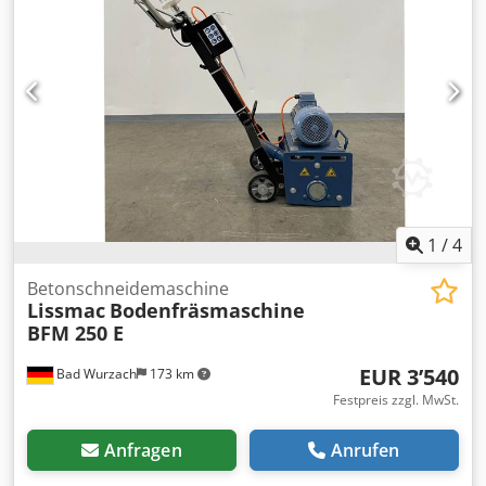
Querschnitt haben (Randsteine) -Arbeitslänge: 500 mm
Dksdpfjb A I Sfox Adqer -Eigengewicht: 100 kg
1
/
4
Betonschneidemaschine
Lissmac
Bodenfräsmaschine
BFM 250 E
EUR 3’540
Bad Wurzach
173 km
Festpreis zzgl. MwSt.
Anfragen
Anrufen