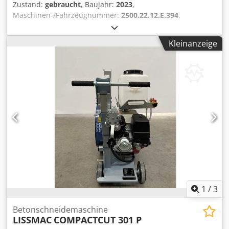
Zustand:
gebraucht
, Baujahr:
2023
,
Maschinen-/Fahrzeugnummer:
2500.22.12.E.394
,
Funktionsfähigkeit:
voll funktionsfähig
, Garantie 12
Monate, ausgenommen Motor Dedpoy H Ak Eefx Adqskr
Kleinanzeige
1
/
3
Betonschneidemaschine
LISSMAC
COMPACTCUT 301 P