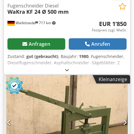
Fugenschneider Diesel
WaKra
KF 24 Ø 500 mm
EUR 1’850
Wiefelstede
717 km
Festpreis zzgl. MwSt.
Anfragen
Anrufen
Zustand:
gut (gebraucht)
, Baujahr:
1980
, Fugenschneider,
Dieselfugenschneider, Asphaltschneider -Sägeblätter: 2
Stück -Sägeblattdurchmesser: 500 mm -Schnittiefe: ca. 180
mm -Arbeitsbreite: 425 mm -Hatz Dieselmotor: 25 kW -E-
Kleinanzeige
Start -stufenloser Vorschub Dedpeb A Hv Defx Adqokr