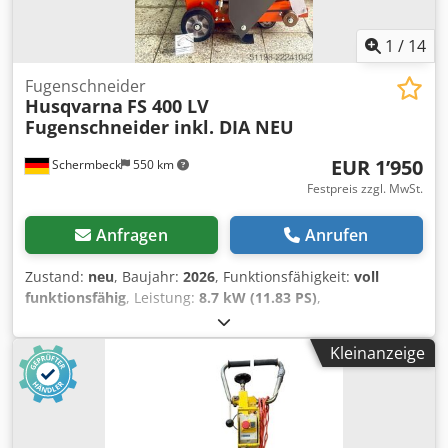
1
/
14
Fugenschneider
Husqvarna
FS 400 LV
Fugenschneider inkl. DIA NEU
EUR 1’950
Schermbeck
550 km
Festpreis zzgl. MwSt.
Anfragen
Anrufen
Zustand:
neu
, Baujahr:
2026
, Funktionsfähigkeit:
voll
funktionsfähig
, Leistung:
8.7 kW (11.83 PS)
,
Gesamtgewicht:
99 kg
, Husqvarna FS 400 LV
Fugenschneider inkl. DIA NEU Husqvarna FS 400 LV
Kleinanzeige
Fugenschneider inkl. DIA – NEU | 187 mm Schnitttiefe |
500 mm Trennscheibe | Honda GX 390 Benzinmotor
Artikelnummer: 967 79 65 01 Technische Daten: Hersteller:
Husqvarna Modell: FS 400 LV Zustand: NEU
Betriebsgewicht: 99 kg Scheibendurchmesser: 500 mm