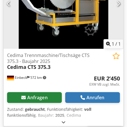
Einbeck | Lieferung auf Anfrage
1
/
1
Cedima Trennmaschine/Tischsäge CTS
375.3 - Baujahr 2025
Cedima
CTS 375.3
EUR 2’450
Einbeck
572 km
EXW VB zzgl. MwSt.
Anfragen
Anrufen
Zustand:
gebraucht
, Funktionsfähigkeit:
voll
funktionsfähig
, Baujahr:
2025
, Cedima
Trennmaschine/Tischsäge CTS 375.3 — Baujahr 2025