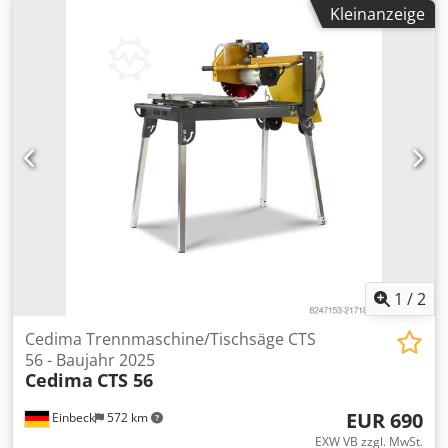
Gebraucht aus dem professionellen Mietpark der Kurt
Kleinanzeige
König Baumaschinen GmbH, Einbeck. Zustand & Hinweise:
- Zustand: Gebraucht aus Vermietung, regelmäßig
gewartet - Funktion: Voll funktionsfähig Dedpsy A E Ryofx
Adqskr - Produktbilder folgen — bei Interesse kontaktieren
Sie uns gerne für aktuelle Fotos - Besichtigung in 37574
Einbeck nach Vereinbarung möglich Preis 2.950 EUR zzgl.
MwSt. | EXW Einbeck | Lieferung auf Anfrage
1
/
2
Cedima Trennmaschine/Tischsäge CTS
56 - Baujahr 2025
Cedima
CTS 56
EUR 690
Einbeck
572 km
EXW VB zzgl. MwSt.