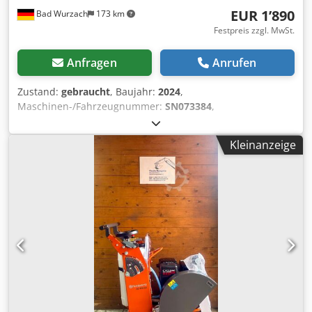
EUR 1’890
Bad Wurzach
173 km
Festpreis zzgl. MwSt.
Anfragen
Anrufen
Zustand:
gebraucht
, Baujahr:
2024
,
Maschinen-/Fahrzeugnummer:
SN073384
,
Funktionsfähigkeit:
voll funktionsfähig
, 12 Monate
Garantie, ausgenommen Motor. Dedpfew Ia Rwjx Adqjkr
Kleinanzeige