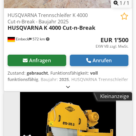
1
/
1
HUSQVARNA Trennschleifer K 4000
Cut-n-Break - Baujahr 2025
HUSQVARNA
K 4000 Cut-n-Break
EUR 1’500
Einbeck
572 km
EXW VB zzgl. MwSt.
Anfragen
Anrufen
Zustand:
gebraucht
, Funktionsfähigkeit:
voll
funktionsfähig
, Baujahr:
2025
, HUSQVARNA Trennschleifer
K 4000 Cut-n-Break — Baujahr 2025 Gebraucht aus dem
professionellen Mietpark der Kurt König Baumaschinen
Kleinanzeige
GmbH, Einbeck. Zustand & Hinweise: - Zustand: Gebraucht
aus Vermietung, regelmäßig gewartet - Funktion: Voll
funktionsfähig - Produktbilder folgen — bei Interesse
kontaktieren Sie uns gerne für aktuelle Fotos -
Besichtigung in 37574 Einbeck nach Vereinbarung möglich
Dkjdjy A Hapjpfx Adqer Preis 1.600 EUR zzgl. MwSt. | EXW