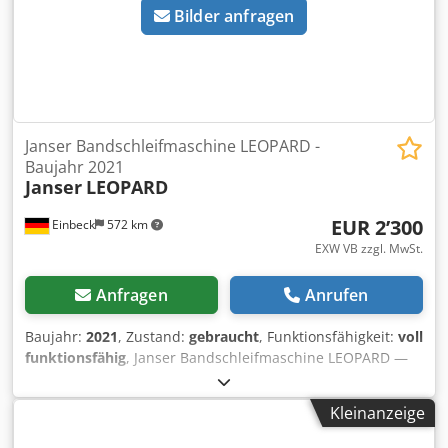
Bilder anfragen
Janser Bandschleifmaschine LEOPARD -
Baujahr 2021
Janser
LEOPARD
EUR 2’300
Einbeck
572 km
EXW VB zzgl. MwSt.
Anfragen
Anrufen
Baujahr:
2021
, Zustand:
gebraucht
, Funktionsfähigkeit:
voll
funktionsfähig
, Janser Bandschleifmaschine LEOPARD —
Baujahr 2021 Gebraucht aus dem professionellen Mietpark
der Kurt König Baumaschinen GmbH, Einbeck. Zustand &
Kleinanzeige
Hinweise: Dkedpjy A E S Djfx Adqer - Zustand: Gebraucht
aus Vermietung, regelmäßig gewartet - Funktion: Voll