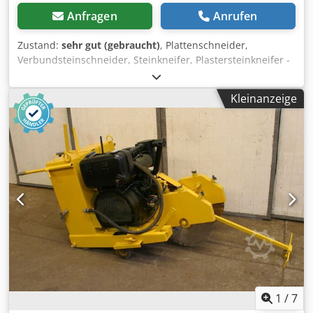
Anfragen
Anrufen
Zustand:
sehr gut (gebraucht)
, Plattenschneider,
Verbundsteinschneider, Steinkneifer, Plastersteinkneifer -
zum mühelosen Ablängen von Platten und Verbundsteinen
durch die Übersetzung des Exzenterhebels -grosse
Kleinanzeige
Stabilitaet bei geringem Eigengewicht -exakte Führung der
Schneidemesser -pendelnd aufgehaengtes Obermesser
zum Schneiden von Materialien, die einen konischen
Querschnitt haben (Randsteine) Dksdpfob A Rz Asx Adqor -
max. für 6 cm Steine -Gewicht: 10 kg
1
/
7