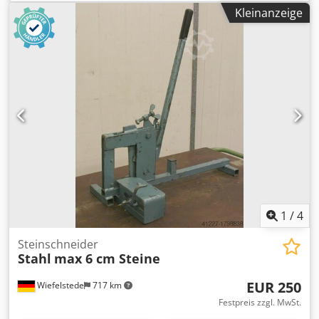
Motor: Hatz E 780U 7 kW -Abmessungen: 1150/680/H920
Kleinanzeige
mm -Gewicht: 250 kg Dksdpfx Ajhzzb Redqsr
1
/
4
Steinschneider
Stahl
max 6 cm Steine
EUR 250
Wiefelstede
717 km
Festpreis zzgl. MwSt.