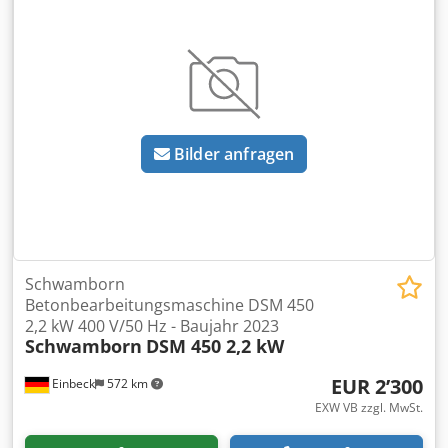
regelmäßig gewartet - Funktion: Voll funktionsfähig -
Produktbilder folgen — bei Interesse kontaktieren Sie uns
gerne für aktuelle Fotos - Besichtigung in 37574 Einbeck
nach Vereinbarung möglich Preis 1.490 EUR zzgl. MwSt. |
EXW Einbeck | Lieferung auf Anfrage
Bilder anfragen
Schwamborn
Betonbearbeitungsmaschine DSM 450
2,2 kW 400 V/50 Hz - Baujahr 2023
Schwamborn
DSM 450 2,2 kW
EUR 2’300
Einbeck
572 km
EXW VB zzgl. MwSt.