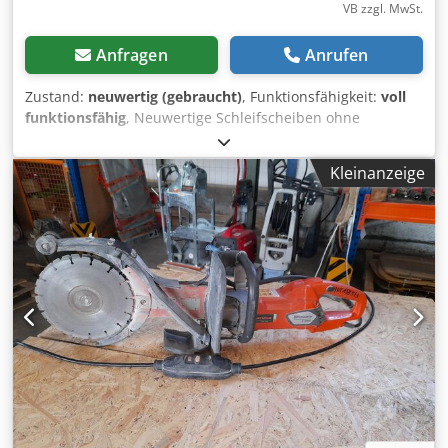
VB zzgl. MwSt.
Anfragen
Anrufen
Zustand:
neuwertig (gebraucht)
, Funktionsfähigkeit:
voll
funktionsfähig
, Neuwertige Schleifscheiben ohne
Scheibenflansche. Klangprobe ist gemacht worden, in
Ordnung. Dodpfx Adsx Npaxjqokr
Kleinanzeige