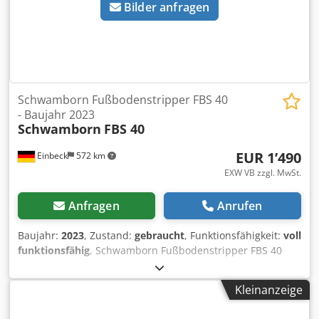
Bilder anfragen
Schwamborn Fußbodenstripper FBS 40
- Baujahr 2023
Schwamborn
FBS 40
EUR 1’490
Einbeck
572 km
EXW VB zzgl. MwSt.
Anfragen
Anrufen
Baujahr:
2023
, Zustand:
gebraucht
, Funktionsfähigkeit:
voll
funktionsfähig
, Schwamborn Fußbodenstripper FBS 40
FBS 40 — Baujahr 2023 Gebraucht aus dem
professionellen Mietpark der Kurt König Baumaschinen
Kleinanzeige
GmbH, Einbeck. Dksdjy A Havepfx Adqjr Zustand &
Hinweise: - Zustand: Gebraucht aus Vermietung,