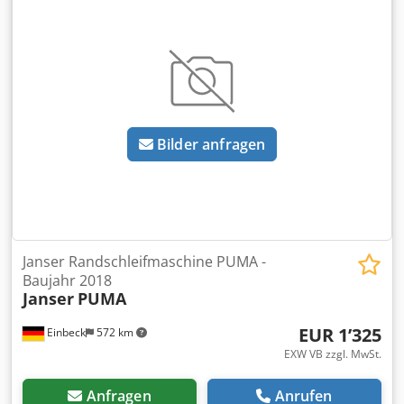
funktionsfähig - Produktbilder folgen — bei Interesse
kontaktieren Sie uns gerne für aktuelle Fotos -
Besichtigung in 37574 Einbeck nach Vereinbarung möglich
Preis 2.300 EUR zzgl. MwSt. | EXW Einbeck | Lieferung auf
Anfrage
Bilder anfragen
Janser Randschleifmaschine PUMA -
Baujahr 2018
Janser
PUMA
EUR 1’325
Einbeck
572 km
EXW VB zzgl. MwSt.
Anfragen
Anrufen