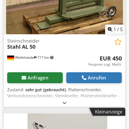
1
/
5
Steinschneider
Stahl
AL 50
EUR 450
Wiefelstede
717 km
Festpreis zzgl. MwSt.
Anfragen
Anrufen
Zustand:
sehr gut (gebraucht)
, Plattenschneider,
Verbundsteinschneider, Steinkneifer, Plastersteinkneifer -
zum mühelosen Ablängen von Platten und Verbundsteinen
durch die Übersetzung des Exzenterhebels -grosse
Kleinanzeige
Stabilität bei geringem Eigengewicht -exakte Führung der
Schneidemesser -pendelnd aufgehaengtes Obermesser
zum Schneiden von Materialien, die einen konischen