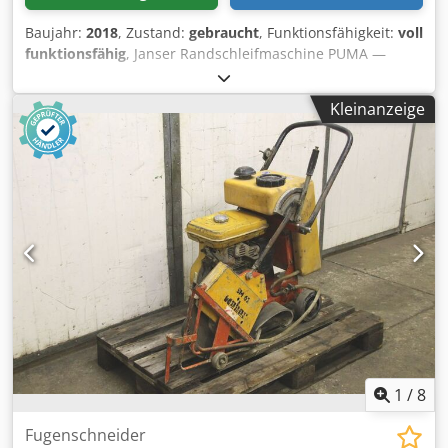
Baujahr:
2018
, Zustand:
gebraucht
, Funktionsfähigkeit:
voll
funktionsfähig
, Janser Randschleifmaschine PUMA —
Baujahr 2018 Gebraucht aus dem professionellen Mietpark
der Kurt König Baumaschinen GmbH, Einbeck. Zustand &
Kleinanzeige
Hinweise: - Zustand: Gebraucht aus Vermietung,
regelmäßig gewartet Dkodpfx Ajy A Hbgedqjr - Funktion:
Voll funktionsfähig - Produktbilder folgen — bei Interesse
kontaktieren Sie uns gerne für aktuelle Fotos -
Besichtigung in 37574 Einbeck nach Vereinbarung möglich
Preis 1.325 EUR zzgl. MwSt. | EXW Einbeck | Lieferung auf
Anfrage
1
/
8
Fugenschneider