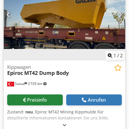
gesehen“ ohne Gewährleistungen (siehe unsere
Allgemeinen Geschäftsbedingungen). Dodpfszqf A Asx
Anzswa Für eine Besichtigung und/oder eine Probefahrt
können Sie gerne einen Termin vereinbaren. Bitte rufen
Sie vorher an, da wir nicht ständig vor Ort sind. Van de
Wert Trading B.V. Bedrijfsstraat 3 5391 LR Nuland
1
/
2
Kippwagen
Epiroc
MT42 Dump Body
Susuz
2’105 km
Preisinfo
Anrufen
Zustand:
neu
, Epiroc MT42 Mining Kippmulde Für
detaillierte Informationen kontaktieren Sie uns bitte.
Dodpfxoxuc Dre Anzowa