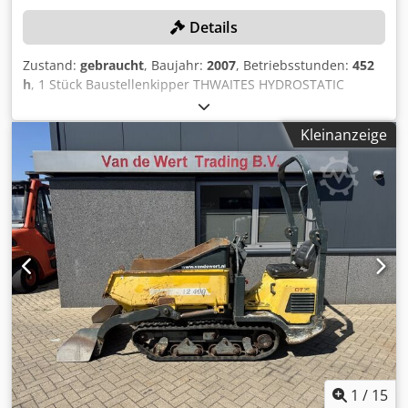
Details
Zustand:
gebraucht
, Baujahr:
2007
, Betriebsstunden:
452
h
, 1 Stück Baustellenkipper THWAITES HYDROSTATIC
Leergewicht 1295 kg, Nutzlast 1000 kg, zul. Achslast vorne
1490 kg, zul. Achslast hinten 805 kg, Motorleistung 15,9
Kleinanzeige
kW, Betriebsstunden 452 h Farbe: wie abgebildet, gemäß
Bildern und Besichtigung Baujahr: 2007 Dsdpfxszlcvcs
Anzswa Zustand: gebraucht
1
/
15