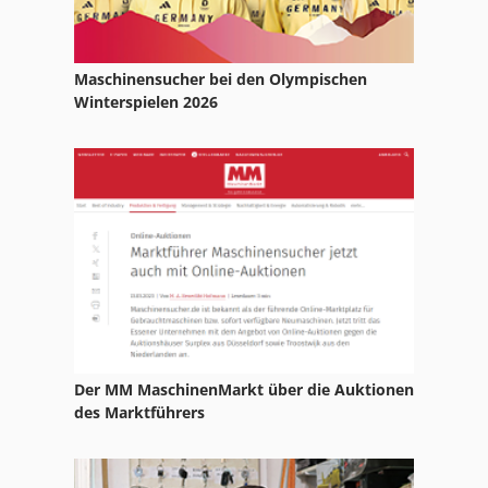
Lkw Kipper
Lkw Kipper Kran Allrad
Maschinensucher bei den Olympischen
Winterspielen 2026
Man Kipper
Mercedes-Benz Kipper
Ppl
Schwarzmüller Kipper
Skipper
Der MM MaschinenMarkt über die Auktionen
des Marktführers