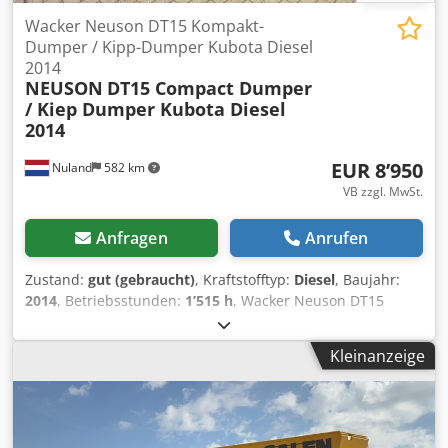
Wacker Neuson DT15 Kompakt-
Dumper / Kipp-Dumper Kubota Diesel
2014
NEUSON
DT15 Compact Dumper
/ Kiep Dumper Kubota Diesel
2014
EUR 8’950
Nuland
582 km
VB zzgl. MwSt.
Anfragen
Anrufen
Zustand:
gut (gebraucht)
, Kraftstofftyp:
Diesel
, Baujahr:
2014
, Betriebsstunden:
1’515 h
, Wacker Neuson DT15
Kompakt-Dumper / Kipper Kubota Diesel, Baujahr 2014 Ein
Video kann per WhatsApp zugesendet werden. Wir haben
Kleinanzeige
einen ständigen Lagerbestand, siehe Website. Die Preise
verstehen sich ab Nuland. Van de Wert Trading B.V.
verfügt über ein wechselndes Angebot an Maschinen,
Lastwagen, Anhängern und Anbaugeräten. Alle unsere
Lieferungen erfolgen zu Handelspreisen im Zustand „wie