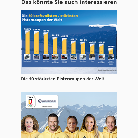
Das könnte Sie auch interessieren
Kgt 500
Kipper
Kipper Anhaenger
Kipper Mit Forstkran
Kipper Mit Kran
Kippmulde
Die 10 stärksten Pistenraupen der Welt
Kotz Und Söhne
Ks 205
Kse 300
Kx 019 4
Kx 121 3