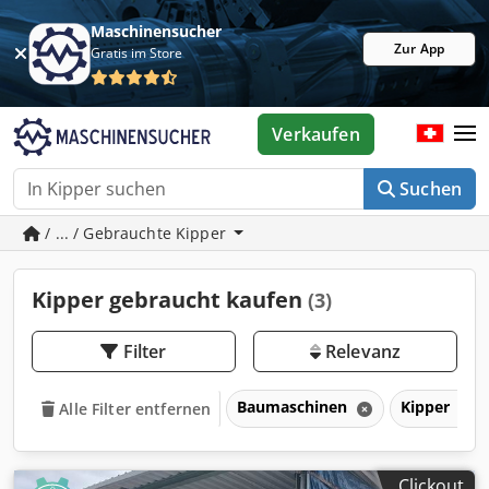
Maschinensucher
Zur App
Gratis im Store
Verkaufen
Suchen
/ ... / Gebrauchte Kipper
Kipper gebraucht kaufen
(3)
Filter
Relevanz
Baumaschinen
Kipper
Alle Filter entfernen
Clickout