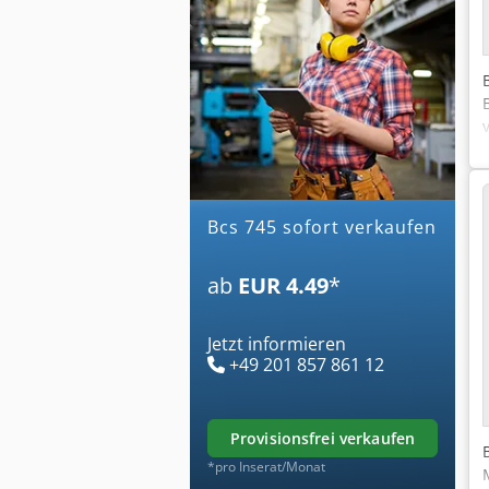
bcs 745 sofort verkaufen
ab
EUR 4.49
*
Jetzt informieren
+49 201 857 861 12
provisionsfrei verkaufen
*pro Inserat/Monat