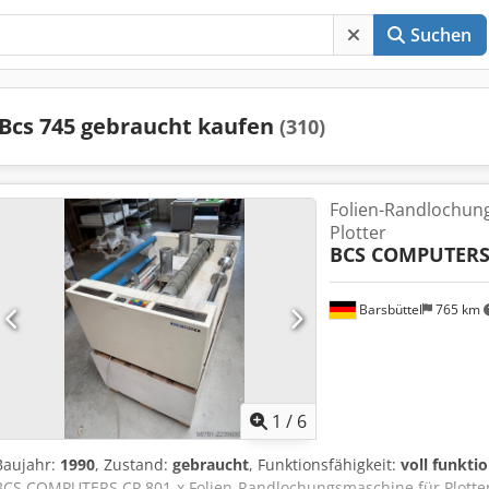
Suchen
Bcs 745 gebraucht kaufen
(310)
Folien-Randlochun
Plotter
BCS COMPUTER
Barsbüttel
765 km
1
/
6
Baujahr:
1990
, Zustand:
gebraucht
, Funktionsfähigkeit:
voll funkti
BCS COMPUTERS CP 801-x Folien-Randlochungsmaschine für Plotter, 