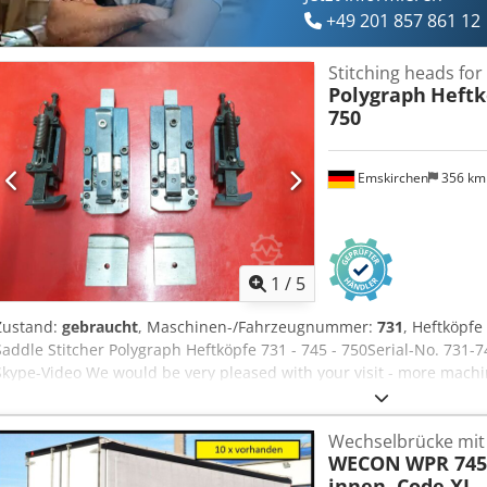
+49 201 857 861 12
Stitching heads for
Polygraph
Heftkö
750
Emskirchen
356 k
1
/
5
Zustand:
gebraucht
, Maschinen-/Fahrzeugnummer:
731
, Heftköpfe
Saddle Stitcher Polygraph Heftköpfe 731 - 745 - 750Serial-No. 731-
Skype-Video We would be very pleased with your visit - more machi
Can be inspect On Stock Emskirchen / Nürnberg - Can be test Cjdp
Wechselbrücke mit 
WECON
WPR 745,
innen, Code XL