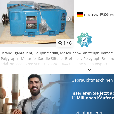
Emskirchen
356 k
1
/
6
Zustand:
gebraucht
, Baujahr:
1988
, Maschinen-/Fahrzeugnummer:
/ Polygraph - Motor for Saddle Stitcher Brehmer / Polygraph Brehm
Serial-No. 888C 2/88 VEB CLS256/4-5FK44T Online-Video-Inspection
pleased with your visit - more machines on Stock Available Immedia
Emskirchen / Nürnberg - Can be test Chodpeh Axzlefx Ahqsa
Gebrauchtmaschinen s
Inserieren Sie jetzt 
11 Millionen
Käufer w
Jetzt informieren