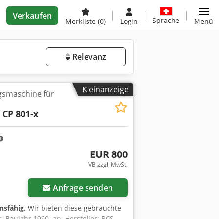
Verkaufen
Sprache
Merkliste
(0)
Login
Menü
Relevanz
Kleinanzeige
gsmaschine für
S
CP 801-x
EUR 800
VB zzgl. MwSt.
Anfrage senden
onsfähig
, Wir bieten diese gebrauchte
Baujahr 1990, an. Hersteller: BCS