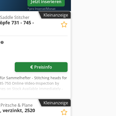
Jetzt inserieren
*pro Inserat/Monat
Kleinanzeige
 Saddle Stitcher
pfe 731 - 745 -
m
Preisinfo
 für Sammelhefter - Stitching heads for
745-750 Online-Video-Inspection by
nes on Stock Available Immediately -
foh Ax R Rsx Ahqjha
Kleinanzeige
Pritsche & Plane
 verzinkt, 2520