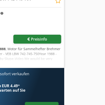
m
Preisinfo
888
, Motor für Sammelhefter Brehmer
er - VEB LBW 742-745-750Year 1988 -
 by Skype-Video We would be very
tely - Can be inspect On Stock
ofort verkaufen
ab EUR 4.49
*
arten auf Sie