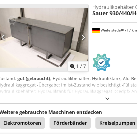
Hydraulikbehälter 
Sauer
930/440/
Wiefelstede
717 k
1
/
7
Zustand:
gut (gebraucht)
, Hydraulikbehälter, Hydrauliktank, Alu-B
Hydraulikaggregat -Übergabe: im Ist-Zustand wie besichtigt -Füllsta
Hydraulikbehälter: Hydrauliktank für Hydraulikaggregat Dcedpfx Ane
250x930x280 mm -Einzelkomponenten: siehe Fotos -Transportabm
16,6 kg
Weitere gebrauchte Maschinen entdecken
Elektromotoren
Förderbänder
Kreiselpumpen