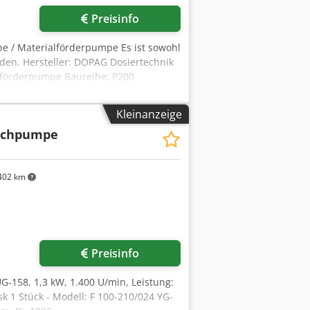
Preisinfo
 / Materialförderpumpe Es ist sowohl
en. Hersteller: DOPAG Dosiertechnik
lförderpumpe Baureihe: P200
 2H tandem Dcsdpfszr Tz Aex An Usk
tversorgung: 6 bar Maximale
Kleinanzeige
018 Gewicht P200 2H: 386 kg Gewicht
uchpumpe
nalgebinde Pumpenprinzip:
4-00-1 Die DOPAG P200-Systeme sind
onzipiert, z.B. Kleb- und Dichtstoffe
402 km
terschiedliche Förderleistungen,
dem-Ausführung ermöglicht den Einsatz
hrten Fördersystems.
Preisinfo
UG-158, 1,3 kW, 1.400 U/min, Leistung:
sk 1 Stück - Modell: F 100-210/024 YG-