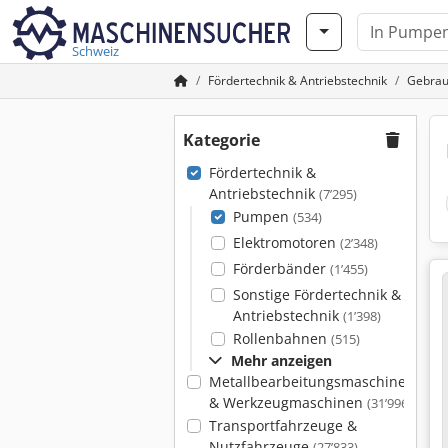
Schweiz
Fördertechnik & Antriebstechnik
Gebrau
Kategorie
Fördertechnik &
Antriebstechnik
(7’295)
Pumpen
(534)
Elektromotoren
(2’348)
Förderbänder
(1’455)
Sonstige Fördertechnik &
Antriebstechnik
(1’398)
Rollenbahnen
(515)
Mehr anzeigen
Metallbearbeitungsmaschinen
& Werkzeugmaschinen
(31’996)
Transportfahrzeuge &
Nutzfahrzeuge
(27’833)