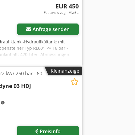
EUR 450
Festpreis zzgl. MwSt.
Anfrage senden
drauliktank -Hydrauliköltank: mit
Eppensteiner Typ RL601 P= 16 bar -
nkinhalt: 420 Liter -Abmessungen:
Kleinanzeige
22 kW/ 260 bar - 60
dyne
03 HDJ
m
Preisinfo