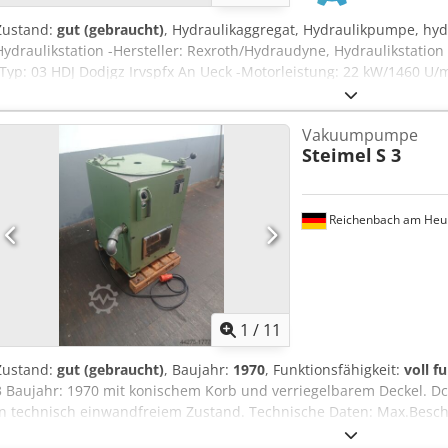
Zustand:
gut (gebraucht)
, Hydraulikaggregat, Hydraulikpumpe, hyd
Hydraulikstation -Hersteller: Rexroth/Hydraudyne, Hydraulikstation m
-Typ: 03 HDJ Dodjgz Irvspfx An Ueck -Motorleistung: 22 kW/1460 U/mi
Druckanzeige: bis 250 bar -Einzelkomponenten: Druckspeicher/Hydrau
Anzahl: 2 Aggregate vorhanden -Preis: pro Stück -Abmessungen: 1
Vakuumpumpe
Steimel
S 3
Reichenbach am Heu
1
/
11
Zustand:
gut (gebraucht)
, Baujahr:
1970
, Funktionsfähigkeit:
voll f
3 Baujahr: 1970 mit konischem Korb und verriegelbarem Deckel. Dc
in technisch einwandfreiem Zustand. Technische Daten: Max.Beschic
U/min Die Maschine kann unter Strom besichtigt werden.