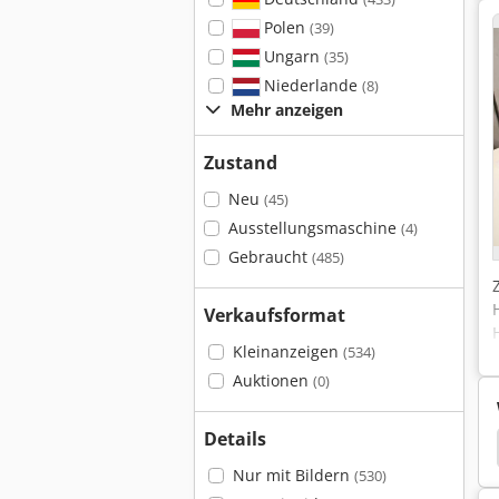
Polen
(39)
Ungarn
(35)
Niederlande
(8)
Mehr anzeigen
Zustand
Neu
(45)
Ausstellungsmaschine
(4)
Gebraucht
(485)
Verkaufsformat
Kleinanzeigen
(534)
Auktionen
(0)
Details
Ksb Multitec
Ksb Multibloc
Ksb Gmi
Ksb
Nur mit Bildern
(530)