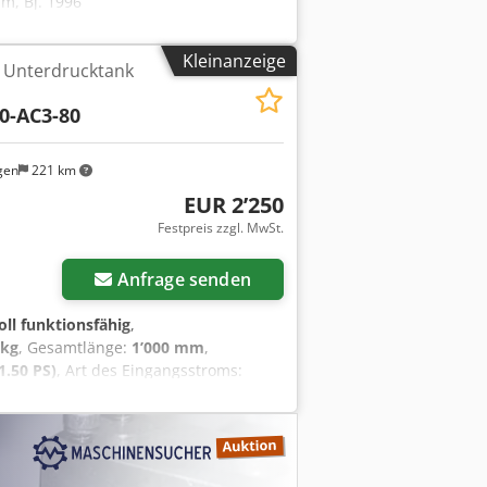
 m, Bj. 1996
Kleinanzeige
Unterdrucktank
0-AC3-80
gen
221 km
EUR 2’250
Festpreis zzgl. MwSt.
Anfrage senden
oll funktionsfähig
,
 kg
, Gesamtlänge:
1’000 mm
,
1.50 PS)
, Art des Eingangsstroms:
Schmalz VAGG 40 AC3 80 Vakuumpumpe
ation) ✅ 80 l Vakuumspeicher (stabile
ton bei Unterdruck/Stromausfall ✅
Technik sowie das Spannen und
r zur Plattenspannung ist auf Anfrage