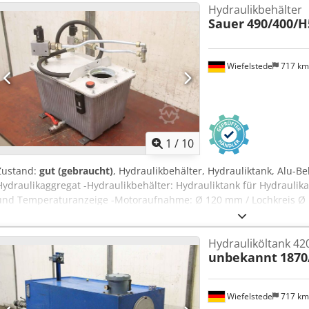
Hydraulikbehälter
Sauer
490/400/
Wiefelstede
717 k
1
/
10
Zustand:
gut (gebraucht)
, Hydraulikbehälter, Hydrauliktank, Alu-B
Hydraulikaggregat -Hydraulikbehälter: Hydrauliktank für Hydraulika
und Temperaturanzeige -Motoraufnahme: Ø 120 mm / Lochkreis Ø 
Einzelkomponenten: siehe Fotos -Abmessungen: 490/400/H515 mm -
Hydrauliköltank 420
unbekannt
1870
Wiefelstede
717 k