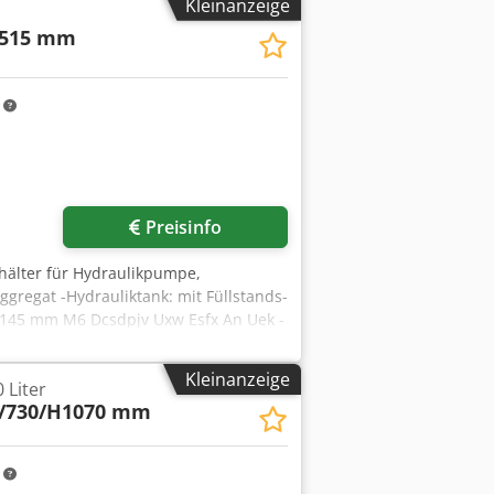
Kleinanzeige
H515 mm
m
Preisinfo
ehälter für Hydraulikpumpe,
ggregat -Hydrauliktank: mit Füllstands-
145 mm M6 Dcsdpjv Uxw Esfx An Uek -
Gewicht: 25 kg.
Kleinanzeige
 Liter
/730/H1070 mm
m