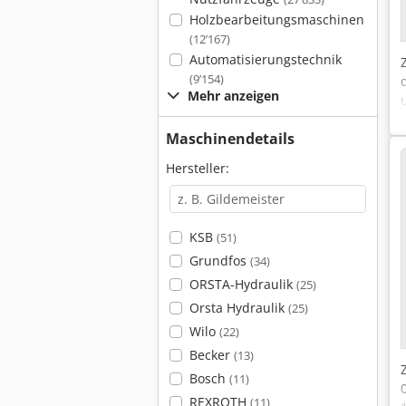
Holzbearbeitungsmaschinen
(12’167)
Automatisierungstechnik
(9’154)
Mehr anzeigen
Maschinendetails
Hersteller:
KSB
(51)
Grundfos
(34)
ORSTA-Hydraulik
(25)
Orsta Hydraulik
(25)
Wilo
(22)
Becker
(13)
Bosch
(11)
REXROTH
(11)