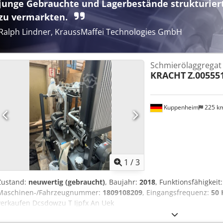
junge Gebrauchte und Lagerbestände strukturier
ebenfalls gebraucht erhältlich. Die Vakuumpumpe kann in Leinfeld
zu vermarkten.
getestet werden. Dodjzqvpyspfx An Ueck
Ralph Lindner, KraussMaffei Technologies GmbH
Schmierölaggregat
KRACHT
Z.00555
Kuppenheim
225 k
1
/
3
Zustand:
neuwertig (gebraucht)
, Baujahr:
2018
, Funktionsfähigkeit
Maschinen-/Fahrzeugnummer:
1809108209
, Eingangsfrequenz:
50 
verkaufen Dcsdowzu T Ijpfx An Uek