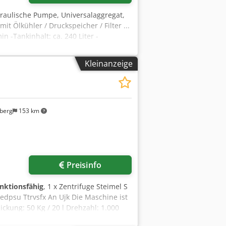
raulische Pumpe, Universalaggregat,
it Ölkühler / Druckspeicher / Filter ...
n -Tankinhalt: ca. 240 Liter -
liktank/Filter/Ventile siehe Bilder -
060/820/H1530 mm -Gewicht: 738 kg
Kleinanzeige
berg
153 km
Preisinfo
unktionsfähig
, 1 x Zentrifuge Steimel S
edpsu Ttrvsfx An Ujk Die Maschine ist
kung: 50 Kg / 20 l Drehzahl: 1.000