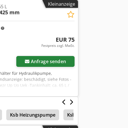
Kleinanzeige
65 L
H425 mm
m
EUR 75
Festpreis zzgl. MwSt.
Anfrage senden
ehälter für Hydraulikpumpe,
ndsanzeige: beschädigt, siehe Fotos -
zr Up Uo Uek -Tankinhalt: ca. 65 L /
essungen: 930/440/H425 mm -Gewicht:
Ksb Heizungspumpe
Ksb Sewabloc