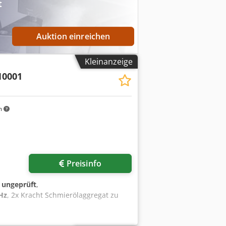
t
en-Echterdingen besichtigt und
Auktion einreichen
Kleinanzeige
10001
m
Preisinfo
:
ungeprüft
,
Hz
, 2x Kracht Schmierölaggregat zu