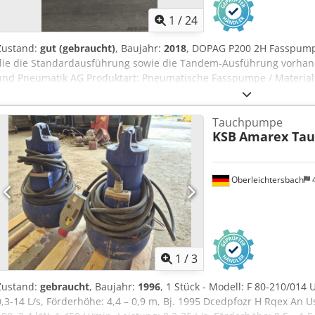
1
/
24
Zustand:
gut (gebraucht)
, Baujahr:
2018
, DOPAG P200 2H Fasspumpe
die die Standardausführung sowie die Tandem-Ausführung vorhand
und Pneumatik AG Produktart: Pneumatische Fasspumpe / Materia
Ausführung 1: Drum pump P200 2H Ausführung 2: Drum pump P200
Bedienkonzept: 2-Hand-Ausführung Antrieb: Pneumatisch Druckluf
Tauchpumpe
Gebindegröße: 200 l Maximale Gebindehöhe: 880 mm Baujahr: 11/2
KSB
Amarex Ta
P200 2H Tandem: 394 kg Materialzuführung: Direkt aus dem Origi
Kolbenpumpe Druckluftaufbereitung: Festo SMC Ventiltyp: VSA424
für die Förderung hochviskoser Materialien aus 200-Liter-Gebinden k
Oberleichtersbach
oder Schmierstoffe. Je nach konkreter Pumpenkonfiguration sind un
Übersetzungsverhältnisse und Materialbereiche möglich. Die Tan
von zwei Materialgebinden innerhalb eines entsprechend ausgefü
1
/
3
Zustand:
gebraucht
, Baujahr:
1996
, 1 Stück - Modell: F 80-210/014 
0,3-14 L/s, Förderhöhe: 4,4 – 0,9 m, Bj. 1995 Dcedpfozr H Rqex An U