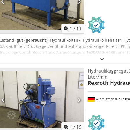
1
/
11
Zustand:
gut (gebraucht)
, Hydrauliköltank, Hydraulikölbehälter, Hy
Rücklauffilter, Druckregelventil und Füllstandsanzeige -Filter: EPE 
Druckregelventil: Bosch Tank-Abmessungen: 1520/720/H435 mm -Ta
1870/730/H1070 mm Dodpfx Anohuk N Es Uock -Gewicht: 278 kg
Hydraulikaggregat 
Liter/min
Rexroth Hydrau
Wiefelstede
717 k
1
/
15