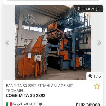
Mischeinheit (angehobene Position): 1255 mm
Gesamtmaße: 1110 x 1300 x 3270 mm Technische
Kleinanzeige
Dokumentation verfügbar Video zeigt die Maschine in
Betrieb in unserer Werkstatt
1
/
5
BANFI TA 30 2892 STRAHLANLAGE MIT
TROMMEL
COGEIM
TA 30 2892
EUR 30’000
Bargellino
347 km