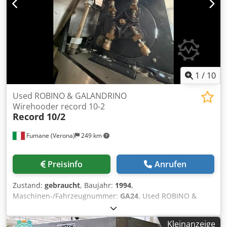
Zul. Betriebstemp. Heizung (°C): -20/+150
Berechnungsüberdruck (bar): 11.5 Tragkonstruktion:
stehend auf Füssen Werkstoff Heizung: 1.4404 Djdpfx
Aoxxxqvekhswa Herstellerland: Switzerland Zubehör &
Einbauten: Manometer, Überdruckventil, Schauglas,
Kuhelhahn, Kamlock Kupplung, Öffnungshilfe
1
/
10
Used ROBINO & GALANDRINO
Wirehooder record 10-2
Record 10/2
Fumane (Verona)
249 km
Preisinfo
Anrufen
Zustand:
gebraucht
, Baujahr:
1994
,
Maschinen-/Fahrzeugnummer:
GA24
, Used ROBINO &
GALANDRINO Wirehooder record 10-2Technical
Specifications & Performance DataThis Automatic
Kleinanzeige