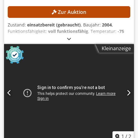
Zur Auktion
Zustand:
einsatzbereit (gebraucht)
, Baujahr:
2004
,
Funktionsfähigkeit:
voll funktionsfähig
, Temperatur:
-75
°C
, Gesamtlänge:
1’300 mm
, Gesamtbreite:
1’300 mm
,
Gesamthöhe:
2’000 mm
, Nutzvolumen des Behälters:
100 l
,
Kleinanzeige
Die Anlage wurde vom Hersteller fachgerecht
zurückgebaut und außer Betrieb genommen. Die Platten
wurden zusammengefahren. TECHNISCHE DETAILS
Eiskondensatorvolumen: 100 l Eiskondensatorkapazität: 12
kg Eiskondensatorleistung: 8 g/24 h
Eiskondensatortemperatur: −75 °C MASCHINEN-DETAILS
Abmessungen Raumbedarf Gefriertrocknungsanlage:
1.300 × 1.300 × 2.000 mm Raumbedarf Zusatzkomponente:
1.800 × 600 × 2.000 mm Djdpfx Akszrfa Dehewa
1
/
2