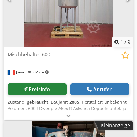
1
/
9
Mischbehälter 600 l
-
-
Janville
502 km
Preisinfo
Anrufen
Zustand:
gebraucht
, Baujahr:
2005
, Hersteller: unbekannt
Volumen: 600 l Dwedpfx Akox R Axkshea Doppelmantel: ja
Rührwerk: ja Motor: Stober Leistung: 0,25 kW Baujahr:
2005
Kleinanzeige