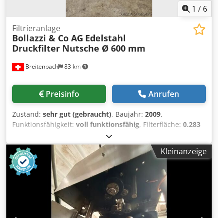
1
/
6
Filtrieranlage
Bollazzi & Co AG
Edelstahl
Druckfilter Nutsche Ø 600 mm
Breitenbach
83 km
Preisinfo
Anrufen
Zustand:
sehr gut (gebraucht)
, Baujahr:
2009
,
Funktionsfähigkeit:
voll funktionsfähig
, Filterfläche:
0.283
m²
, Nutsche Druckfilter Vakuumfilter Drucknutsche
Baujahr: 2009 Zustand: gebraucht Verfügbarkeit: ab Lager
Kleinanzeige
Dokumentation: vollständig vorhanden Bezeichnung Typ:
Druckfilter Nutsche Vakuumfilter Saugfilter 62 Liter Inhalt
Betriebstauglich: Ja Filterfläche: 0.283 m2 Werkstoff:
Edelstahl 1.4404 Gesamtinhalt Heiz-Kühlraum (L): 10
Gewicht (kg): 204 Gesamtinhalt Behälter (L): 62 Zul.
Betriebstemp. Behälter (°C): -20/+150 Zul. Betriebsdruck
Behälter (bar): -1/+6 Zul. Betriebsdruck Heizung (bar): -1/+6