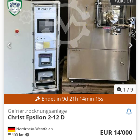
Auktion
Prozessanlage zur Herstellung von Cremes, Salben und
Suppositorienmassen Ausführung für schäumende
Produkte TECHNISCHE DETAILS Dsdpozrfbbsfx Akhewa
Nutzvolumen: 50 L Gesamtvolumen: 73 L
Mindestfüllvolumen: 10 L Homogenisierer Modell: Brienz
RF 112 M-2 Leistung: 4 kW Drehzahl: max. 2.850 U/min
Mischer/Abstreifer Getriebe: SEW FAF 37 Drehzahl: max. 28
U/min MASCHINEN-DETAILS Raumbedarf: 1.200 × 1.500 ×
2.000 mm
1
/
9
Endet in
9
d
21
h
14
min
13
s
Gefriertrocknungsanlage
Christ
Epsilon 2-12 D
Nordrhein-Westfalen
EUR 14’000
455 km