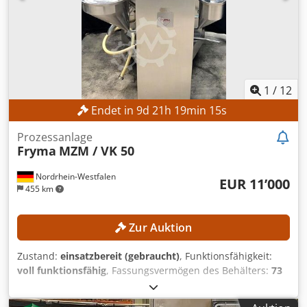
1
/
12
Endet in
9
d
21
h
19
min
13
s
Prozessanlage
Fryma
MZM / VK 50
Nordrhein-Westfalen
EUR 11’000
455 km
Zur Auktion
Zustand:
einsatzbereit (gebraucht)
, Funktionsfähigkeit:
voll funktionsfähig
, Fassungsvermögen des Behälters:
73
l
, Nutzvolumen des Behälters:
50 l
, Gesamtlänge:
1’200
mm
, Gesamtbreite:
1’500 mm
, Gesamthöhe:
2’000 mm
,