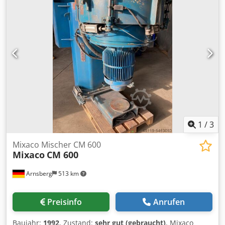
1
/
3
Mixaco Mischer CM 600
Mixaco
CM 600
Arnsberg
513 km
Preisinfo
Anrufen
Baujahr:
1992
, Zustand:
sehr gut (gebraucht)
, Mixaco