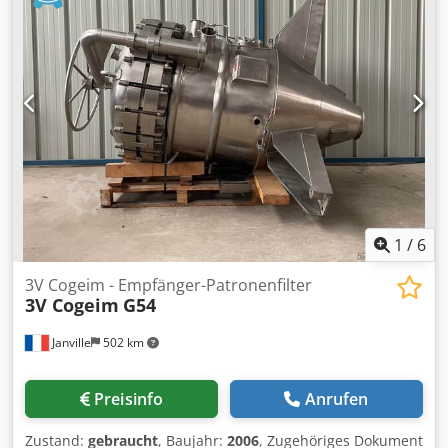
und/oder Dampf Mischgeschwindigkeit: 705 U/min
Maschinenrichtlinien (Richtlinie 2006/42/EG), den EC-
Vakuum- und druckdichter Deckel: -1 / +1 bar Maximale
Normen und EU-Sicherheitsbestimmungen gefertigt.
Temperatur: 140 °C Durchmesser der Einfüllöffnung:
Weiterhin übertreffen unsere Pressen die kanadischen
DN200 Behälter: Gesamtvolumen: 700 l Nutzvolumen: 500 l
und Europäischen Sicherheitsanforderungen, da Sie in
Volumen bis zum Behälterrand: 615 l Druck: -1 / 3 bar
allen Punkten der nationalen brasilianischen
Temperatur: 130 °C Empfohlene Größe des Ablassventils:
Sicherheitsrichtlinie NR 12 entsprechen, welche auf diesen
DN40 Doppelmantel: Volumen: 68 l Druck: 6 bar
aufbaut. Unsere große Stärke ist der Sondermaschinenbau
Temperatur: 160 °C Isolierstärke: 45 mm Gewicht: 1520 kg
und die Pressenautomatisierung. Wir vertreiben
Kann mit folgender Ausrüstung kombiniert werden: /
maßgeschneiderte Hydraulik-Pressen zu überraschend
Technische Dokumentation ist verfügbar.
günstigen Preisen. Für die Hydraulik der Pressen werden
überwiegend Komponenten führender Europäischer
1
/
6
Hersteller verbaut.
3V Cogeim - Empfänger-Patronenfilter
3V Cogeim
G54
Janville
502 km
Preisinfo
Anrufen
Zustand:
gebraucht
, Baujahr:
2006
, Zugehöriges Dokument