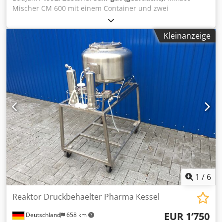
Mischer CM 600 mit einem Container und zwei
zusätzlichen Fahrgestellen. Der Mischer wurde zum
Mischen von Pigmenten verwendet, ist in einem guten
Kleinanzeige
gebrauchten Zustand und einsatzbereit. Hergestellt: 1992
Der Mischer kann in unserem Lager 59823 Arnsberg
besichtigt werden. Dodpfjhgixzjx Akhewa
1
/
6
Reaktor Druckbehaelter Pharma Kessel
EUR 1’750
Deutschland
658 km