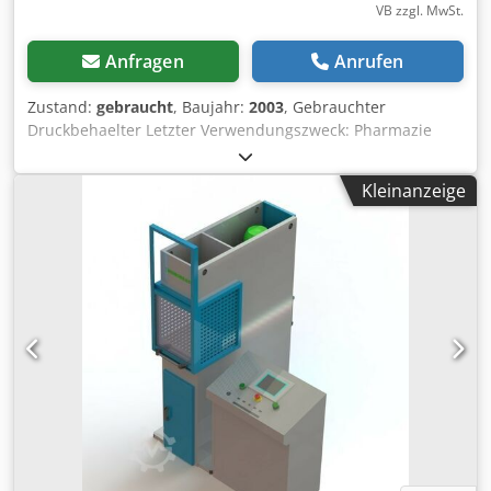
VB zzgl. MwSt.
Anfragen
Anrufen
Zustand:
gebraucht
, Baujahr:
2003
, Gebrauchter
Druckbehaelter Letzter Verwendungszweck: Pharmazie
Artikelnummer: 10162 Volumen: 92 Liter Typ: Stehend auf
Rollen Material (medienberuehrt): AISI 316 Edelstahl Zahl
Kleinanzeige
der Fixierungen: 4 Rollen Boden: Kloepperboden
Oberboden: Kloepperboden Dsdsdcr H Sepfx Akhewa
Betriebsdruck lt. Typenschild: +1,5/-1Bar Max.
Betriebstemperatur: +150°C Extras: Schauglas auf dem
Oberboden, Rollgestell, Spruehkopf Abmessung Behaelter:
Innendurchmesser: 560mm Aussendurchmesser: 570mm
Hoehe der Rollen: 130mm Abstand Abfluss zu Boden:
830mm Gesamthoehe: 1310mm Gesamtbreite: 1310mm
Materialien: Innen: 1.4571 / AISI316 Aussenteile: 1.4301 /
AISI304 Einrichtungen: Typenschild: Ja Auslauf:
Bodenventil