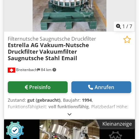
1
/
7
Filternutsche Saugnutsche Druckfilter
Estrella AG Vakuum-Nutsche
Druckfilter
Vakuumfilter
Saugnutsche Stahl Email
Breitenbach
84 km
Preisinfo
Anrufen
Zustand:
gut (gebraucht)
, Baujahr:
1994
,
Funktionsfähigkeit:
voll funktionsfähig
, Platzbedarf Höhe:
2’440 mm
, Gesamtgewicht:
1’480 kg
, Druck:
2 bar
,
Gesamtbreite:
1’300 mm
, Gesamtlänge:
1’850 mm
,
Kleinanzeige
Gesamthöhe:
1’650 mm
, Filterfläche:
0.75 m²
,
Betriebstemperatur:
200 °C
, Filternutsche Stahl emailliert