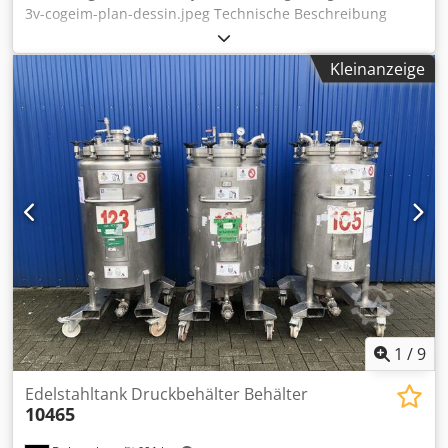
3v-cogeim-plan-dessin.jpeg Technische Beschreibung
Edelstahl 316L Geschlossenes Patronenfilter Betriebsdruck:
-1 / +6 bar Betriebstemperatur: -10 / +140 °C
Kleinanzeige
Fassungsvermögen: 1130 l ATEX-Einheit: Ex II 2G IIB
Ausstattung des Geräts: Anschluss für Füllstandsanzeige
Waschdüsen x 16 Waschkugeln x 2 Dsdjx R Amzjpfx Akhjwa
Obere Luftwaschdüsen mit Novaseptic-Ventilmembran X3
Fenster x 2 Filterpatronen 5 μm x 12
1
/
9
Edelstahltank Druckbehälter Behälter
10465