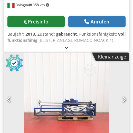
Bologna
358 km
geeignet, was sowohl die Effizienz als auch die Flexibilität
im Betrieb steigert. Kappen-Zuführsystem Ein alveolarer
Zentrifugalverteiler gewährleistet eine gleichmäßige und
Preisinfo
Anrufen
konstante Kappenversorgung. Dieses Bauteil minimiert
das Risiko von Verklemmungen und sichert dadurch einen
Baujahr:
2013
, Zustand:
gebraucht
, Funktionsfähigkeit:
voll
kontinuierlichen Arbeitsablauf – ein entscheidender Faktor
funktionsfähig
, BLISTER-ANLAGE ROMACO NOACK 1)
für eine hohe, ununterbrochene Produktion. Sicherheit
BLISTERMASCHINE ROMACO NOACK, MODELL DPN760 -
und Materialien Die gebrauchte AROL T-Stopper-
Bandbreite: 165 mm - Baujahr: 2013 - Verschiedene
Verschließmaschine von 2006 ist mit
Kleinanzeige
Formate und Dokumentation verfügbar PRODUKTION -
Sicherheitsabdeckungen ausgestattet, um das
Leistung: bis zu 60 Blister pro Minute - Formmaterialien:
Bedienpersonal während des Betriebs zuverlässig zu
PVC/ALU - Formbereich: 155 x 138 mm - Formtiefe: 14 mm
schützen. Darüber hinaus bietet das Edelstahlgehäuse
ENERGIEVERBRAUCH - Leistungsbedarf: 400 V/50 Hz/7 kW -
Festigkeit und Korrosionsbeständigkeit, beides wesentliche
Phasen: 3/N/PE - Spannung: 24 V Dwjdpfx Ajzp H Spekhea -
Merkmale für den Einsatz in der Lebensmittel- und
Luftdruck: 6 bar - Wasserdruck: 3 bar ABMESSUNGEN -
Getränkeindustrie. Produktionsgeschwindigkeit und
Grundfläche: 2800 x 750 x 1650 mm (ca.) - Gewicht: 1000 kg
Invertersteuerung Dank der Invertersteuerung kann der
2) VERPACKUNGSMASCHINE ROMACO NOACK, MODELL P91
Bediener die Geschwindigkeit der Maschine problemlos an
- Baujahr: 2014 PRODUKTION - Leistung: 90 Kartons pro
die jeweiligen Produktionsanforderungen anpassen. Somit
Minute - Bereichsgröße: 20 x 15 x 60 mm (min.); 120 x 80 x
kann die AROL-Verschließmaschine eine Leistung von etwa
200 mm (max.) (A+B = 200 mm) ENERGIEVERBRAUCH -
7.000 Flaschen pro Stunde erreichen. Damit bietet sie eine
Leistungsbedarf: 400 V/50 Hz/6,5 kW - Phasen: 3+N+PE -
ideale Kombination aus Effizienz und Flexibilität, um den