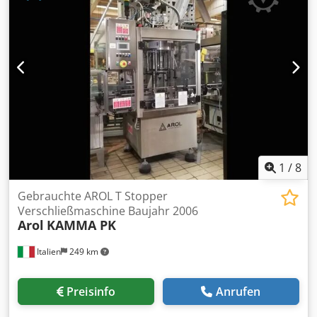
Estrella AG, Schweiz 760 Liter Inhalt Filternutsche
Saugnutsche Nutsche Druckfilter Dwjdeu U Afujpfx Akhja
Baujahr: 1994 Dokumentation: vollständig vorhanden
Betriebstauglich: voll funktionsfähig Durchmesser: 1000
mm Filterfläche: 0.75 m2 Zulässiger Betriebsdruck: -1/+2
bar Zulässige Betriebstemperatur: -10/+200 °C
Tragkonstruktion: stehend auf Füssen mit Unterbau
Öffnung: hydraulische Öffnungshilfe Emailqulität: farbe
blau Email 2000 Estrella Gesamtvolumen: 760 Liter
Gesamthöhe geöffnet: 2440 mm Höhe geschlossen: 1590
mm L x B 2000 x 1300 mm
1
/
8
Gebrauchte AROL T Stopper
Verschließmaschine Baujahr 2006
Arol
KAMMA PK
Italien
249 km
Preisinfo
Anrufen