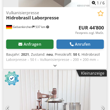
1
/
6
Vulkanisierpresse
Hidrobrasil
Laborpresse
EUR 44’800
Gelsenkirchen
537 km
Festpreis zzgl. MwSt.
Anfragen
Anrufen
Baujahr:
2021
, Zustand:
neu
, Presskraft:
50 t
, Hidrobrasil
Laborpresse – 50 t – Vulkanisierpresse – 200 × 200 mm –
bis 250 °C Zum Verkauf steht eine hydraulische Labor-
Vulkanisierpresse des Herstellers Hidrobrasil mit 50 t
Kleinanzeige
Presskraft. Die Maschine ist speziell für thermische
Laborprozesse ausgelegt und ermöglicht präzise Druck-,
Positions- und Geschwindigkeitssteuerung über moderne
Siemens-Technik. Durch kompakte Bauweise, integrierte
Hydraulik und überwachte Sicherheitsfunktionen eignet
sich die Presse ideal für reproduzierbare Versuche und
Kleinserien. Dedpfxsgrkigo Akhewa ===== Technische