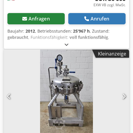
EXW VB zzgl. MwSt.
Anfragen
Anrufen
Baujahr:
2012
, Betriebsstunden:
25’967 h
, Zustand:
gebraucht
, Funktionsfähigkeit:
voll funktionsfähig
,
Maschinen-/Fahrzeugnummer:
2525
, Wir bieten diese
gebrauchte COGEIM TA 30 GRANIGLIATRICE BANFI TA 30 A
Kleinanzeige
BARILE, Baujahr 2012, an. Maschinentyp: TA30-2892
Seriennummer: 2525 Dwodpozrwy Nsfx Akhea Baujahr:
2012 Minimaler Luftdruck: 5 bar Maximaler Luftdruck: 8
bar Gewicht: 18000 kg Wenn Sie Fragen haben oder
weitere Informationen benötigen, zögern Sie bitte nicht,
uns eine Nachricht zu senden oder uns anzurufen.