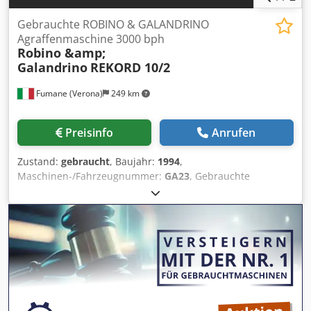
Gebrauchte ROBINO & GALANDRINO
Agraffenmaschine 3000 bph
Robino &amp;
Galandrino
REKORD 10/2
Fumane (Verona)
249 km
Preisinfo
Anrufen
Zustand:
gebraucht
, Baujahr:
1994
,
Maschinen-/Fahrzeugnummer:
GA23
, Gebrauchte
Drahtbügelmaschine ROBINO & GALANDRINO 6000
BPHTechnische Spezifikationen & LeistungsdatenDiese
automatische Drahtbügelmaschine ist für die zuverlässige
Aufbringung des Drahtkäfigs auf Flaschen ausgelegt und
gewährleistet gleichmäßiges Anziehen und exakte
Ausrichtung bei Geschwindigkeiten, die für mittelgroße
Getränkeproduktionen geeignet sind. Hergestellt von
Robino & Galandrino kombiniert die Konfiguration REKORD
10/2 ein rotierendes Handlingsystem mit einem