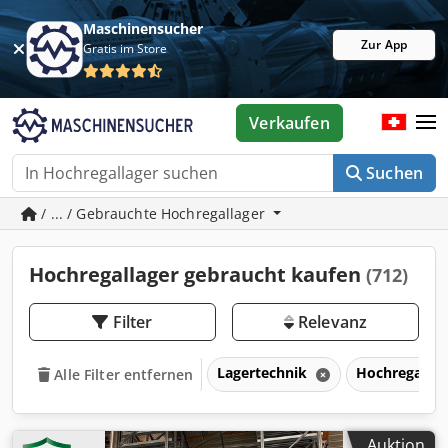
Maschinensucher
Zur App
Gratis im Store
Verkaufen
Suchen
/ ... / Gebrauchte Hochregallager
Hochregallager gebraucht kaufen
(712)
Filter
Relevanz
Lagertechnik
Hochregalla
Alle Filter entfernen
Auktion