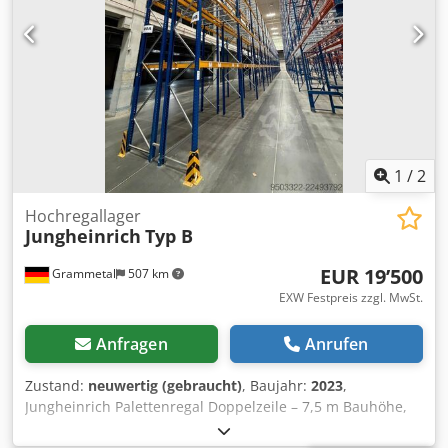
Schutzgeländer (L = 2.400 mm) 60 Schutzgeländer (L =
1.100 mm) 280 Gitterpaneele (880 x 1.100 mm) für
Laufwege/Durchgänge Zustand: gut – sehr gut Verfügbar:
ab sofort (muss aber noch abgebaut werden) Standort:
Norditalien
1
/
2
Hochregallager
Jungheinrich
Typ B
EUR 19’500
Grammetal
507 km
EXW Festpreis zzgl. MwSt.
Anfragen
Anrufen
Zustand:
neuwertig (gebraucht)
, Baujahr:
2023
,
Jungheinrich Palettenregal Doppelzeile – 7,5 m Bauhöhe,
400 Palettenplätze, komplett mit 320 Drahtgitterböden für