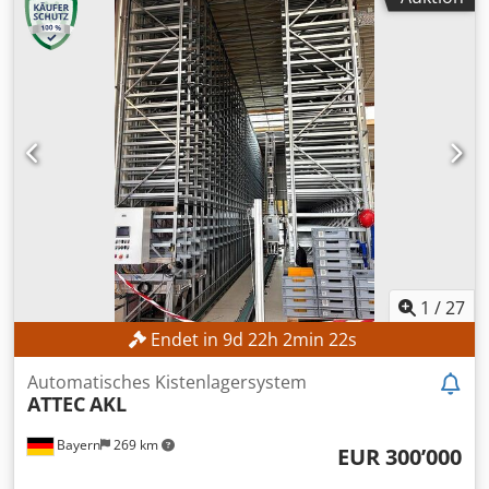
1
/
27
Endet in
9
d
22
h
2
min
19
s
Automatisches Kistenlagersystem
ATTEC
AKL
Bayern
269 km
EUR 300’000