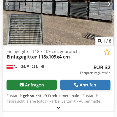
gut Verfügbar: ab ca. Q4 / 2026 Standort: Hamburg
1
/
8
Einlagegitter 118 x 109 cm, gebraucht
Einlagegitter
118x109x4 cm
EUR 32
Aumühle
462 km
Festpreis zzgl. MwSt.
Anfragen
Anrufen
Zustand:
gebraucht
, 🧰 Produktmerkmale • Zustand:
gebraucht, siehe Fotos • Farbe: verzinkt • Außenmaße:
1181 x 1093 x 40 mm • Innenlichte: 1116 mm • Traglast: 500
kg / m² • Eigengewicht: 14,7 kg • Maschenweite: 43 x 65 mm