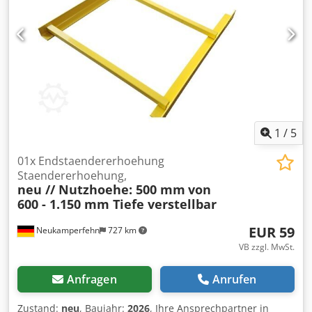
1
/
5
01x Endstaendererhoehung
Staendererhoehung,
neu // Nutzhoehe: 500 mm
von
600 - 1.150 mm Tiefe verstellbar
EUR 59
Neukamperfehn
727 km
VB zzgl. MwSt.
Anfragen
Anrufen
Zustand:
neu
, Baujahr:
2026
, Ihre Ansprechpartner in