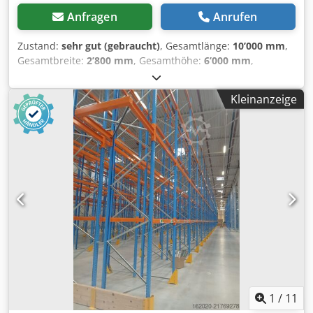
S235) - Fachlast: 2.000 kg pro Auflagenpaar - Max. Feldlast:
Anfragen
Anrufen
8.568 kg (100 % gleichmäßig verteilt) - Regalklasse: 400
nach DIN EN 15512:2021 ───── KAPAZITÄT ───── - 400
Zustand:
sehr gut (gebraucht)
, Gesamtlänge:
10’000 mm
,
Palettenplätze (Europaletten 1. × mm) - Querlagerung: 2
Gesamtbreite:
2’800 mm
, Gesamthöhe:
6’000 mm
,
Europaletten pro Fach - 40 Felder × 5 Ebenen × 2 Paletten =
Regalsystem zur Lagerung von Kfz-Radsätzen
400 Plätze - Auflagentiefe mm = Palette liegt vollflächig auf
Hochwertiges Schwerlast-Regalsystem für Reifen- und
Kleinanzeige
───── DRAHTGITTERBÖDEN (320 STÜCK INKL.) ───── ✔
Radsatzlager Zum Verkauf stehen zwei baugleiche
Passgenau für Fachmaß 2.700 × mm ✔ Ideal für
Schwerlast-Regalblöcke zur professionellen Lagerung von
Querlagerung von Europaletten ✔ Sicherer Schutz vor
Kfz-Radsätzen. Das Regalsystem eignet sich ideal für
Durchrutschen kleiner Ladungsträger ✔ Erfüllt
Autohäuser, Werkstätten, Reifenhändler,
Anforderungen für ESFR-Sprinkleranlagen ✔ Optimaler
Logistikunternehmen oder saisonale Reifenhotels. Die
Brandschutz durch offene Fläche ───── ZUSTAND ─────
Konstruktion ist speziell für die platzsparende und sichere
- Sehr guter Zustand aus geordneter Lagerauflösung -
Einlagerung kompletter Radsätze ausgelegt und
Originallackierung Enzianblau (RAL 5010) und
ermöglicht eine optimale Nutzung der Hallenhöhe.
Narzissengelb (RAL 1007) intakt - Keine Klauen-, Rahmen-
Technische Daten Anzahl Regalblöcke: 2 Dksdpfx Aszp
oder Korrosionsschäden - Original-Typenschild mit
Rdcopyjr Länge je Block: 10,0 m Höhe je Block: 6,0 m Tiefe
Belastungswerten vorhanden ───── UNSER SERVICE
je Block : 2,80 m Gesamtkapazität: 448 Kfz-Radsätze
───── ✔ Regalvermietung – flexibel für Projekte &
Kapazität je Block: 224 Radsätze Bauart: Verzinktes
Saisonbedarf ✔ Montage deutschlandweit durch unser
Schwerlast-Regalsystem
eigenes Team ✔ Regalinspektion nach DIN EN 15635 durch
1
/
11
zertifizierten Regalinspekteur ✔ Demontage, Rückbau &