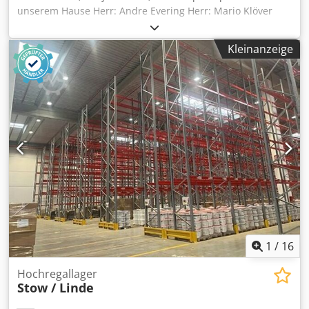
unserem Hause Herr: Andre Evering Herr: Mario Klöver
Herr: Simon Blank Im Lieferumfang enthalten: 01x
Endstaendererhoehung, neu Ausfuehrung: Universal
Kleinanzeige
Materialfarbe: RAL 1018 Zinkgelb Gesamthoehe: 650 mm
Nutzhoehe: 500 mm Teleskopierbar: 600 - 1.150 mm Tiefe
Rahmenprofilabm.: 45 x 45 mm Winkel Dkodjdd Ewbepfx
Apyjr Lochraster: 5 x 25 mm Lochdurchmesser: 30 x 10 mm
Gewicht: 6,52 kg / Stck. Unsere Dienstleistungen im
Ueberblick: (Preise auf Anfrage) - Montage-, Aufbau unsere
allgemeinen Montagebedingungen sind zu beachten -
Regalpruefung Regalinspektion nach DIN EN 15635
ausgefuehrt nach den Anforderungen der BGR 234
Sichtpruefung fuer alle Regalsysteme - Anlieferung mit
unserem eigenen Fuhrpark (ohne Entladung)
Versandkosten auf Anfrage!
1
/
16
Hochregallager
Stow / Linde