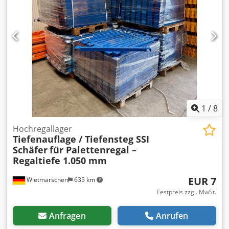
1
/
8
Hochregallager
Tiefenauflage / Tiefensteg SSI
Schäfer
für Palettenregal –
Regaltiefe 1.050 mm
EUR 7
Wietmarschen
635 km
Festpreis zzgl. MwSt.
Anfragen
Anrufen