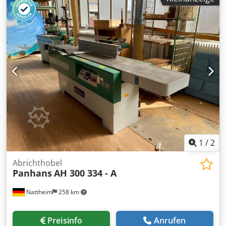
1
/
2
Abrichthobel
Panhans
AH 300 334 - A
Nattheim
258 km
Preisinfo
Anrufen