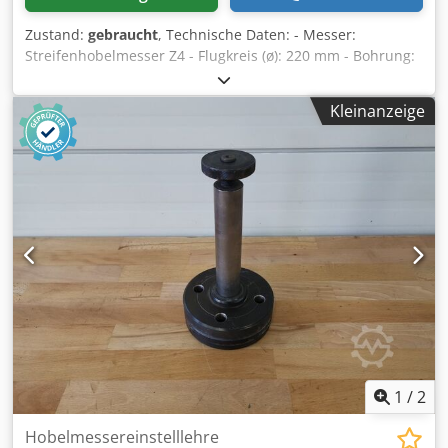
Zustand:
gebraucht
, Technische Daten: - Messer:
Streifenhobelmesser Z4 - Flugkreis (ø): 220 mm - Bohrung:
80 mm - Länge: 180 mm - Material: Stahl Djdpfx Ahszryl Uj
Nswa - Verfügbar: 3
Kleinanzeige
1
/
2
Hobelmessereinstelllehre