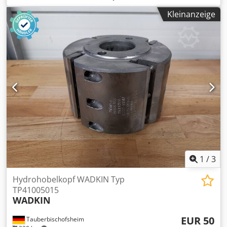
Bohrung: 50 mm - Länge: 260 mm - Material: Stahl
Kleinanzeige
1
/
3
Hydrohobelkopf WADKIN Typ
TP41005015
WADKIN
EUR 50
Tauberbischofsheim