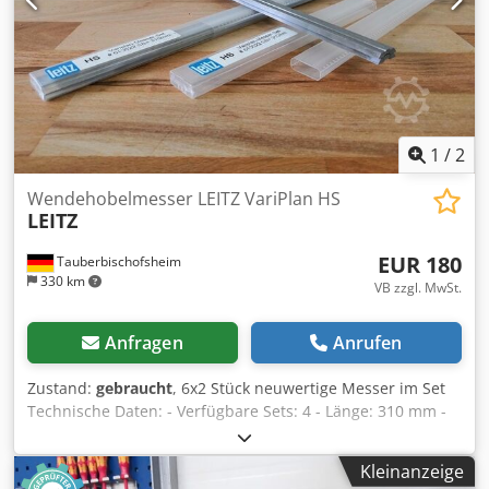
1
/
2
Wendehobelmesser LEITZ VariPlan HS
LEITZ
EUR 180
Tauberbischofsheim
330 km
VB zzgl. MwSt.
Anfragen
Anrufen
Zustand:
gebraucht
, 6x2 Stück neuwertige Messer im Set
Technische Daten: - Verfügbare Sets: 4 - Länge: 310 mm -
Breite: 16 mm Dwodpfx Aezrymfoh Nsa - Stärke: 3,7 mm
Kleinanzeige