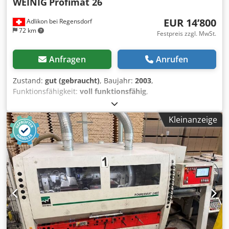
WEINIG
Profimat 26
EUR 14’800
Adlikon bei Regensdorf
72 km
Festpreis zzgl. MwSt.
Anfragen
Anrufen
Zustand:
gut (gebraucht)
, Baujahr:
2003
,
Funktionsfähigkeit:
voll funktionsfähig
,
Spindeldurchmesser:
40 mm
, Hobelbreite:
230 mm
,
Arbeitshöhe:
120 mm
, Drehzahl (max.):
6’000 U/min
,
Kleinanzeige
Ausstattung:
Kabine
, Typen: Profimat 26 ,Maschinen
nr:100272 Baujhare 2003 n 5-Spindel: U-L-R-O-U
Arbeitsbreite:20-230 mm Arbeites höhen:8-120 mm, mit
Rütransport Ahtue Neumann Dwjdoyq Ab Rjpfx Ah Nea