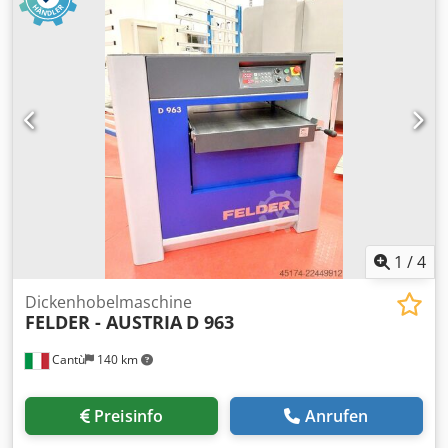
3: Links - Spindel 4: Rechts - Spindel 5: Oben - Spindel 6:
Unten - Spindel 7: Uni Djdezrx A Sepfx Ah Njwa -
Arbeitsbreite: 170 mm - Arbeitshöhe: 120 mm
1
/
4
Dickenhobelmaschine
FELDER - AUSTRIA
D 963
Cantù
140 km
Preisinfo
Anrufen