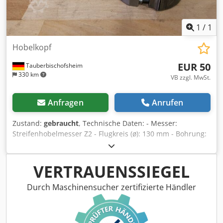
1
/
1
Hobelkopf
EUR 50
Tauberbischofsheim
330 km
VB zzgl. MwSt.
Anfragen
Anrufen
Zustand:
gebraucht
, Technische Daten: - Messer:
Streifenhobelmesser Z2 - Flugkreis (ø): 130 mm - Bohrung:
50 mm - Länge: 50 mm - Material: Stahl - Verfügbar: 2
Dwjdpfx Ahozrylbj Nea
VERTRAUENSSIEGEL
Durch Maschinensucher zertifizierte Händler