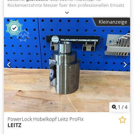
Rückenverzahnte Messer fuer den professionellen Einsatz
in der Holzbearbeitung. Diese Hobelkopf für
Rückenverzahnte Messer eignet sich fuer typische
Kleinanzeige
Bearbeitungsaufgaben dieser Maschinenart und kann
nach Absprache besichtigt werden. Weitere technische
Daten und der genaue Zustand werden auf Anfrage gerne
mitgeteilt. Technische Daten: - Messer: RVZ Z4 - Flugkreis
(ø): 122 mm Dwedpszrynvefx Ah Noa - Bohrung: 40 mm -
Länge: 150 mm - Material: Stahl
1
/
4
PowerLock Hobelkopf Leitz ProFix
LEITZ