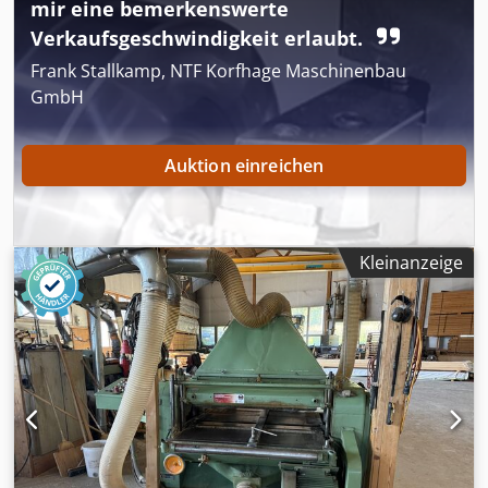
mir eine bemerkenswerte
Arbeitsbreite: 230 mm - Arbeitshöhe: 160 mm Dwedpfx
Aezrx A Ejh Noa - Vorschub: 11 kW / 60 m/min - Steuerung:
Verkaufsgeschwindigkeit erlaubt.
Memory Plus System
Frank Stallkamp, NTF Korfhage Maschinenbau
GmbH
Auktion einreichen
Kleinanzeige