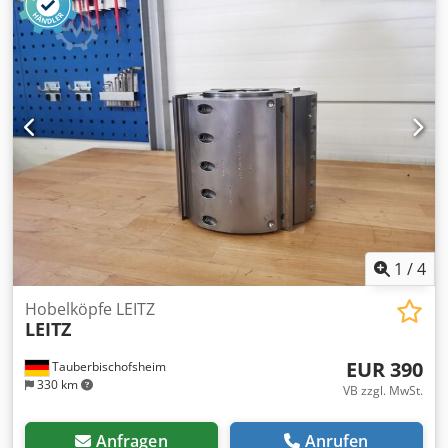
1
/
4
Hobelköpfe LEITZ
LEITZ
EUR 390
Tauberbischofsheim
330 km
VB zzgl. MwSt.
Anfragen
Anrufen