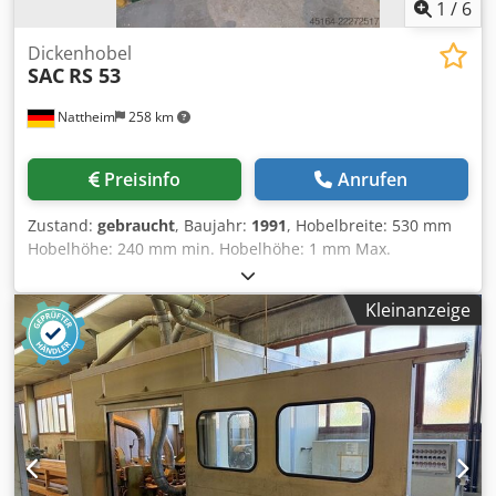
1
/
6
Dickenhobel
SAC
RS 53
Nattheim
258 km
Preisinfo
Anrufen
Zustand:
gebraucht
, Baujahr:
1991
, Hobelbreite: 530 mm
Hobelhöhe: 240 mm min. Hobelhöhe: 1 mm Max.
Spanabnahme: 8 mm DM Messerwelle: 120 mm Drehzahl:
5000 U/min. Messer: 4 Stk. Motor: 4 kW
Kleinanzeige
Vorschubgeschwindigkeit: 5, 7,5, 10, 15 m/min.
TIschabmessung: 960 x 530 mm Absaugstutzen: 140 mm
Gewicht: ca. 970 kg Djdpfxszi Augo Ah Nswa Lagerort:
Kunde