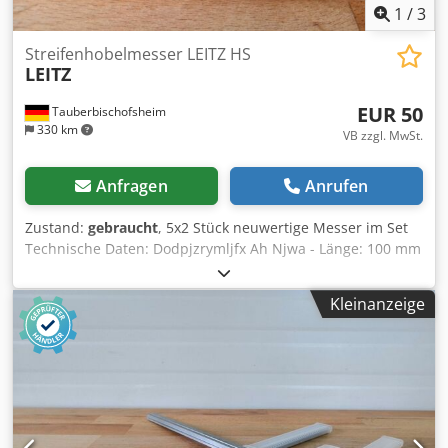
1
/
3
Streifenhobelmesser LEITZ HS
LEITZ
EUR 50
Tauberbischofsheim
330 km
VB zzgl. MwSt.
Anfragen
Anrufen
Zustand:
gebraucht
, 5x2 Stück neuwertige Messer im Set
Technische Daten: Dodpjzrymljfx Ah Njwa - Länge: 100 mm
- Breite: 30 mm - Stärke: 3,5 mm
Kleinanzeige