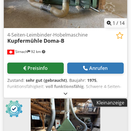
1
/
14
4-Seiten-Leimbinder-Hobelmaschine
Kupfermühle
Doma-B
Sirnach
92 km
Preisinfo
Anrufen
Zustand:
sehr gut (gebraucht)
, Baujahr:
1975
,
Funktionsfähigkeit:
voll funktionsfähig
, Schwere 4-Seiten-
Hobelmaschine für die Bearbeitung grossformatiger
Leimbinder und massiver Holzquerschnitte. Technische
Kleinanzeige
Daten: Hersteller: Kupfermühle Typ: DOMA-B Baujahr:
1975 Maschinennummer: 10026 Arbeitsbreite: bis 1.350
mm Dwsdpfx Ahezp U Huj Nsa Arbeitshöhe: bis 300 mm
Verstärkte Motoren an den Vertikalwellen Hobelköpfe mit
verstellbaren Fasenmessern Linke Vertikalwelle elektrisch