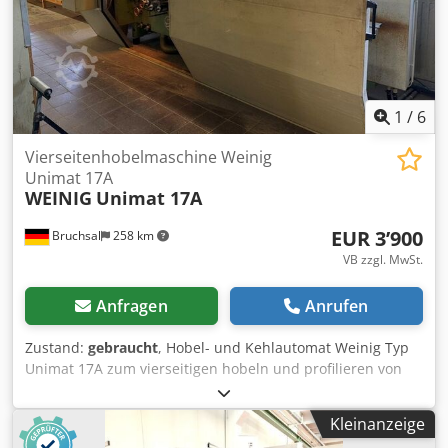
1
/
6
Vierseitenhobelmaschine Weinig
Unimat 17A
WEINIG
Unimat 17A
EUR 3’900
Bruchsal
258 km
VB zzgl. MwSt.
Anfragen
Anrufen
Zustand:
gebraucht
, Hobel- und Kehlautomat Weinig Typ
Unimat 17A zum vierseitigen hobeln und profilieren von
Hölzern mit Universalspindel. Inkl. Schalschutzkabine,
Absaugrohren und Hobelköpfen. Technische Daten: -
Kleinanzeige
Spindeln: 7 - Spindel 1: Unten - Spindel 2: Rechts - Spindel