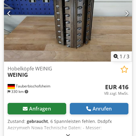
1
/
3
Hobelköpfe WEINIG
WEINIG
EUR 416
Tauberbischofsheim
330 km
VB zzgl. MwSt.
Anfragen
Anrufen
Zustand:
gebraucht
, 6 Spannleisten fehlen. Dsdpfx
Aezrymxeh Nowa Technische Daten: - Messer:
Streifenhobelmesser Z12(6) - Flugkreis (ø): 200 mm -