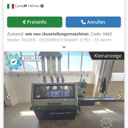
Cantù
140 km
Preisinfo
Anrufen
Zustand:
wie neu (Ausstellungsmaschine)
, Code: 0465
Marke: FELDER - ÖSTERREICH Modell: D 951 - CE-Norm
Dwodezqdz Ropfx Ah Nea Automatische Hobelmaschine –
CE-Norm Technische Daten: Welle mit 4 austauschbaren
Kleinanzeige
Tersa-Hobelmessern Durchmesser 120 mm Arbeitsbreite
504 mm Arbeitshöhe 3/254 mm Tischlänge 900 mm Max.
Abtrag 8 mm Automatischer Tischhub Elektronische
Tiefenanzeige Variable Vorschubgeschwindigkeit von 4 bis
16 Metern/Minute 2 Rollen auf dem Tisch Motorleistung 10
YT PS Durchmesser des Staubabsaugungsanschlusses 140
mm Gesamtabmessungen (mm): 1050 x 1050 x 1100 (H)
Gewicht (kg): 650