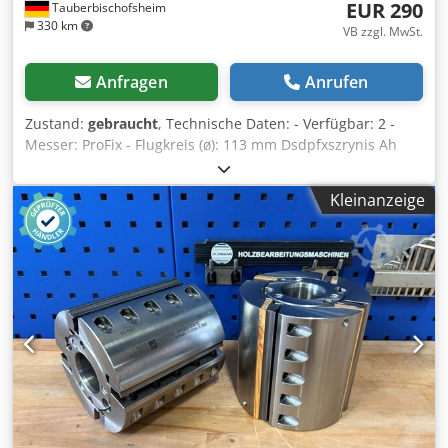
EUR 290
Tauberbischofsheim
330 km
VB zzgl. MwSt.
Anfragen
Anrufen
Zustand:
gebraucht
, Technische Daten: - Verfügbar: 2 -
Messer: ProFix - Flugkreis (ø): 113 mm Dsdpfxszrynis Ah
Nswa - Aufnahme: PowerLock HSK - Kennzeichnung: MEC -
Länge: 110 mm - Material: Stahl
Kleinanzeige