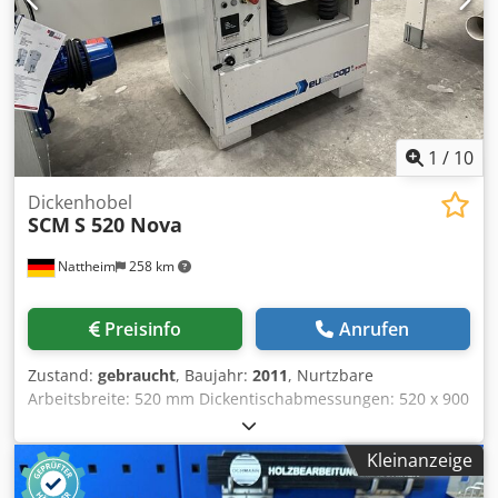
Verkauf anbieten. Kontaktieren Sie uns für weitere Details.
• Zustandsbeschreibung: Nicht überholt - ohne Garantie
Dedpfx Aozaq Taeh Nowa • Arbeitshöhe: 8-120 mm •
Anzahl der Spindeln: 5 (oben, rechts, links, unten, oben) •
Vorschubgeschwindigkeit: 5-24 m/min •
Gesamtleistungsaufnahme: ca. 25 kW •
Vorschubtischlänge: ca. 2000 mm
1
/
10
Dickenhobel
SCM
S 520 Nova
Nattheim
258 km
Preisinfo
Anrufen
Zustand:
gebraucht
, Baujahr:
2011
, Nurtzbare
Arbeitsbreite: 520 mm Dickentischabmessungen: 520 x 900
mm Max. Arbeitshöhe: 300 mm Min. Arbeitshöhe: 3,5 mm
Min. Werkstücklänge: 220 mm Max. Spanabnahme: 8 mm
Kleinanzeige
Messerwelle DM (Messeranzahl): 120 mm (4Stück)
Messerwelle Drehzahl: 4500 U/min.