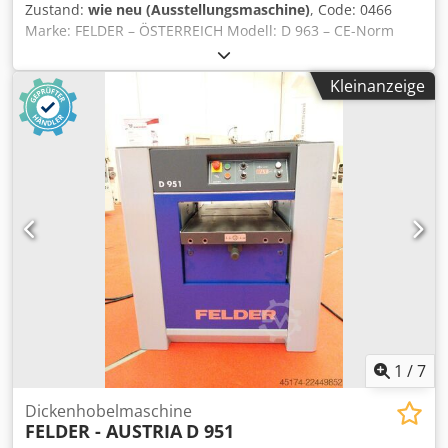
Zustand:
wie neu (Ausstellungsmaschine)
, Code: 0466
Marke: FELDER – ÖSTERREICH Modell: D 963 – CE-Norm
Automatische Hobelmaschine mit leisem Silent-Power-
Spindelmotor und Digi-Drive-Positionierungssystem – CE-
Kleinanzeige
Norm Arbeitsbreite 630 mm Arbeitshöhe 3–300 mm Max.
Spanabtrag 8 mm Variable Vorschubgeschwindigkeit von 4
bis 16 m/min Hobelspindel mit Silent-Power-Spiralmessern
und wendbaren Hartmetallmessern Dwjdpezqd D Ejfx Ah
Nsa Digi-Drive-Automatisches Positionierungssystem
1
/
7
Dickenhobelmaschine
FELDER - AUSTRIA
D 951