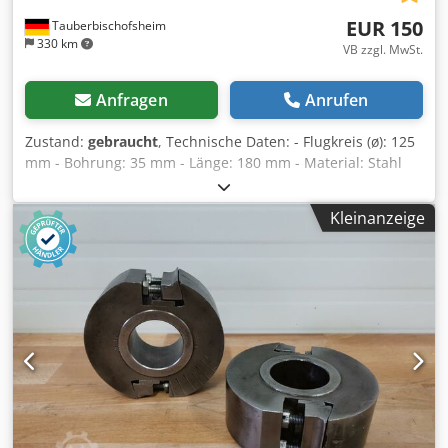
EUR 150
Tauberbischofsheim
330 km
VB zzgl. MwSt.
Anfragen
Anrufen
Zustand:
gebraucht
, Technische Daten: - Flugkreis (ø): 125
mm - Bohrung: 35 mm - Länge: 180 mm - Material: Stahl
Dwodpezrylusfx Ah Nsa
Kleinanzeige