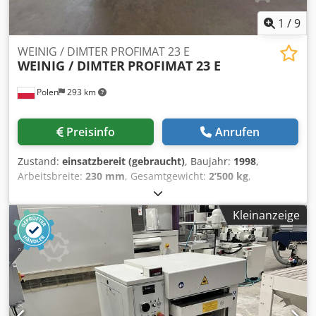
1
/
9
WEINIG / DIMTER PROFIMAT 23 E
WEINIG / DIMTER
PROFIMAT 23 E
Polen
293 km
Preisinfo
Anrufen
Zustand:
einsatzbereit (gebraucht)
, Baujahr:
1998
,
Arbeitsbreite:
230 mm
, Gesamtgewicht:
2’500 kg
,
Spindeldrehzahl (max.):
6’000 U/min
, Dieser 5-Spindler
WEINIG DIMTER PROFIMAT 23 E wurde 1998 hergestellt. Sie
Kleinanzeige
hat eine Arbeitsbreite von 230 mm und einen
Arbeitshöhenbereich von 8-120 mm. Die Maschine arbeitet
mit einer Spindeldrehzahl von 6000 U/min und hat eine
Vorschubgeschwindigkeit von 5-24 m/min. Wenn Sie auf
der Suche nach einer hochwertigen
Holzbearbeitungsmaschine sind, sollten Sie die WEINIG
DIMTER PROFIMAT 23 E in Betracht ziehen, die wir zum