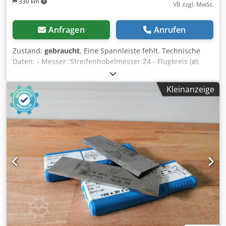
330 km
VB zzgl. MwSt.
Anfragen
Anrufen
Zustand:
gebraucht
, Eine Spannleiste fehlt. Technische
Daten: - Messer: Streifenhobelmesser Z4 - Flugkreis (ø):
150 mm - Bohrung: 50 mm - Länge: 100 mm - Material:
Stahl Dsdpozrymrjfx Ah Njwa
Kleinanzeige