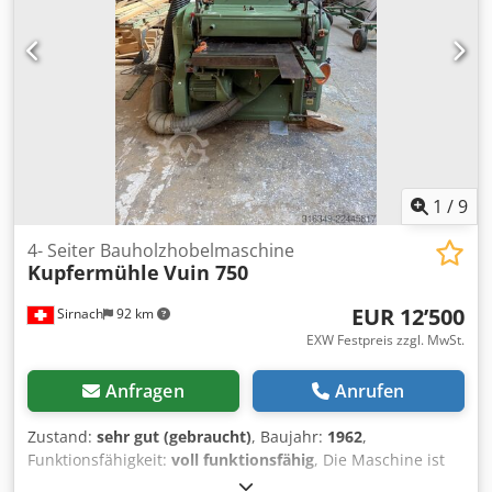
verstellbar Elektrische Höhenverstellung Erneuerte
Maschinensteuerung Angetriebene, geriffelte
Einzugswalze Lieferumfang: Sämtliche Absaugrohre
inklusive Sammelkollektor Vier mechanisch
höhenverstellbare Rollbahnen Besichtigung und Probelauf
nach Vereinbarung möglich.
1
/
9
4- Seiter Bauholzhobelmaschine
Kupfermühle
Vuin 750
EUR 12’500
Sirnach
92 km
EXW Festpreis zzgl. MwSt.
Anfragen
Anrufen
Zustand:
sehr gut (gebraucht)
, Baujahr:
1962
,
Funktionsfähigkeit:
voll funktionsfähig
, Die Maschine ist
betriebsbereit und mit verstellbaren Fasen- und