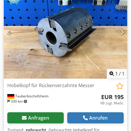
Vorschubgeschwindigkeit: 5-8-12-18 m/min. Motorleistung:
7 kW Absaughaubendurchmesser: 150 mm
Absaugvolumen: 1300 m³/h Gewicht: ca. 680 kg Maße: 1150
x 1100 x 1250 mm Lagerort: Garbsen Dsdpfxozimbdj Ah
Njwa
1
/
1
Hobelkopf für Rückenverzahnte Messer
EUR 195
Tauberbischofsheim
330 km
VB zzgl. MwSt.
Anfragen
Anrufen
Zustand:
gebraucht
, Gebrauchte Hobelkopf für