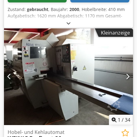
Zustand:
gebraucht
, Baujahr:
2000
, Hobelbreite: 410 mm
Aufgabetisch: 1620 mm Abgabetisch: 1170 mm Gesamt-
Länge: 2850 mm elektromotorische Abrichttisch
Verstellung mit Digitalanzeige Anschlag schrägstellbar mit
Kleinanzeige
Hilfsanschlag Motor: 4 kW Drehzahl: 5000 1/min.
Platzbedarf: 2950 x 1260 mm Gewicht: ca. 850 kg Lagerort:
Lieferant Djdpfx Ahjzb N Tze Nswa
1
/
34
Hobel- und Kehlautomat