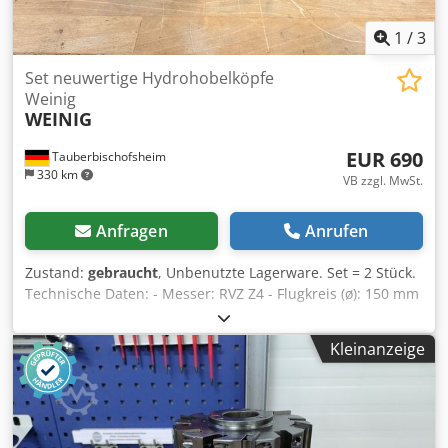
1
/
3
Set neuwertige Hydrohobelköpfe
Weinig
WEINIG
EUR 690
Tauberbischofsheim
330 km
VB zzgl. MwSt.
Anfragen
Anrufen
Zustand:
gebraucht
, Unbenutzte Lagerware. Set = 2 Stück.
Technische Daten: - Messer: RVZ Z4 - Flugkreis (ø): 150 mm
- Bohrung: 50 mm - Länge: 150 mm - Material: Stahl
Dwsdpfx Ahozrynce Nja
Kleinanzeige