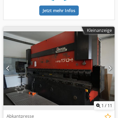
anbieten. Kontaktieren Sie uns für weitere Informationen. •
Arbeitsbereich mit Repositionierung: 5000 x 1525 mm •
Jetzt mehr Infos
Max. Blechdicke: 4,5 mm (Baustahl) •
Vorschubgeschwindigkeit X/Y: 100 / 80 m/min (128 m/min
simultan) • Toleranz bei der Positionierung: +/- 0,1 mm • Z-
Turret-Stationen: 45 • AutoIndex-Stationen: 4 (2 x B, 2 x C) •
Kleinanzeige
Vorschubgeschwindigkeit des Revolvers: 30 1/min • Max.
Anzahl von Treffern: 1000/min • Maschinengestell:
Brückengestell • Stanzantrieb: Servoelektrischer
Doppelantrieb • Antriebe (Revolver + Tisch): AC-Servo-
Motoren • Klammern: Pneumatisch • Elektrischer
Anschluss: 400V / 50Hz • Elektrischer Verbrauch: 1 kW - 7
kW • Luftverbrauch (Maschine): 250 l/min • Luftverbrauch
(Air Jet Vakuum): 250 l/min Zusätzliche Ausstattung •
Ladeeinheit: Belader L III 300 • Blechgröße min.: 1000 x 300
mm • Blechgröße max.: 3000 x 1500 mm Credpfxjx D Hpqe
Amzef • Materialstärke: 0,5 - 8,0 mm • Max. Ladegewicht:
300 kg • Max. Stapelhöhe: 300 mm • Max. Palettengewicht:
4000 kg (2x2000 kg) • Max. Vorschubgeschwindigkeit
1
/
11
(Verfahrweg): 70 m/min • Anzahl der Sauger: 34 Stück •
Doppelbogenkontrolle: Ja, mit Blechdickenkontrolle •
Abkantpresse