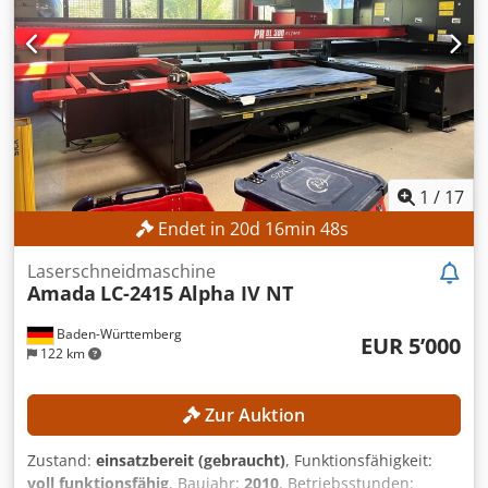
1
/
17
Endet in
20
d
16
min
46
s
Laserschneidmaschine
Amada
LC-2415 Alpha IV NT
Baden-Württemberg
EUR 5’000
122 km
Zur Auktion
Zustand:
einsatzbereit (gebraucht)
, Funktionsfähigkeit:
voll funktionsfähig
, Baujahr:
2010
, Betriebsstunden: