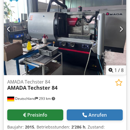
Achse 100 mm, max. Tischlast 150 Kg, Revolveraufnahmen
46 Stationen,
1
/
8
AMADA Techster 84
AMADA
Techster 84
Deutschland
293 km
Preisinfo
Anrufen
Baujahr:
2015
, Betriebsstunden:
2’286 h
, Zustand: