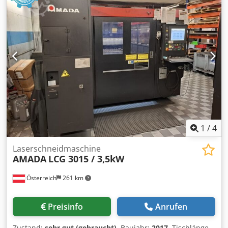
5,8 t Raumbedarf ca.: 3,8 x 2,4 x 2,95 m NC-Abkantpresse,
gesteuerte Achsen Y1, Y2, X1, R, Zubehörschrank mit
Inhalt, wenig gebraucht *
1
/
4
Laserschneidmaschine
AMADA
LCG 3015 / 3,5kW
Österreich
261 km
Preisinfo
Anrufen
Zustand:
sehr gut (gebraucht)
, Baujahr:
2017
, Tischlänge