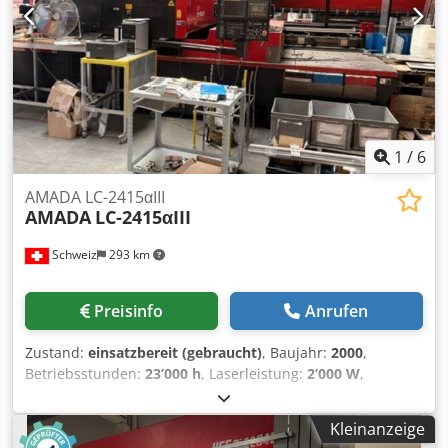
x H 1800 x T 1200 mm - Gewicht ca. 1,3 t
1
/
6
AMADA LC-2415αIII
AMADA
LC-2415αIII
Schweiz
293 km
Preisinfo
Anrufen
Zustand:
einsatzbereit (gebraucht)
, Baujahr:
2000
,
Betriebsstunden:
23’000 h
, Laserleistung:
2’000 W
,
Verfahrweg X-Achse:
2’520 mm
, Verfahrweg Y-Achse:
1’550
mm
, Verfahrweg Z-Achse:
300 mm
, Gesamtgewicht:
6’500
Kleinanzeige
kg
, Anzahl der Achsen:
3
, Diese 3-Achsen-Maschine vom