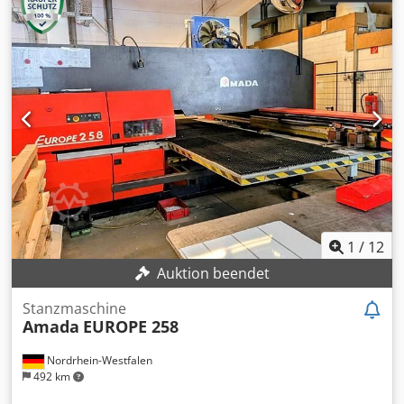
1
/
12
Auktion beendet
Stanzmaschine
Amada
EUROPE 258
Nordrhein-Westfalen
492 km