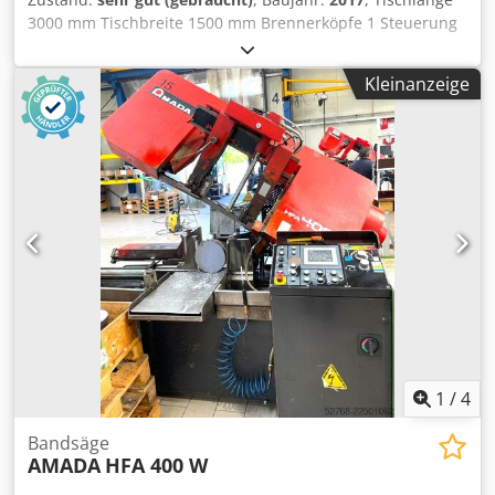
3000 mm Tischbreite 1500 mm Brennerköpfe 1 Steuerung
FANUC AF3500i-C Gesamtleistungsbedarf 3,5 kW
Maschinengewicht ca. 12,5 t Raumbedarf ca. 12300 x 6000
Kleinanzeige
x 2200 m Modell: Amada LCG3015 3.5kw Laserresonator:
AF3500i-C Palettenwechsler: LST 3015 G-Serie Gesteuerte
Achsen: X, Y, Z-Achsen (drei Achsen gleichzeitig gesteuert)
Achsenverfahrweg: 3070 x 1550 x 100mm (Z-Achse) Max.
Materialdicke 20mm Baustahl 10 mm Edelstahl 8 mm
Aluminium (A5052) Max. Verarbeitungsabmessungen:
3070mm x 1550mm Maximale gleichzeitige
Vorschubgeschwindigkeit: X/Y, 170m/min Positionier-
Genauigkeit: +/- 0,01mm Maximale Materialmasse: 920 kg
Nennleistung: 3500W Höhe der Bearbeitungsfläche: 840
mm Breite der Maschine 2840mm Cedpsvwgu Dsfx Amzjrf
Höhe der Maschine 2166 mm Gewicht der Maschine 8.200
kg
1
/
4
Bandsäge
AMADA
HFA 400 W