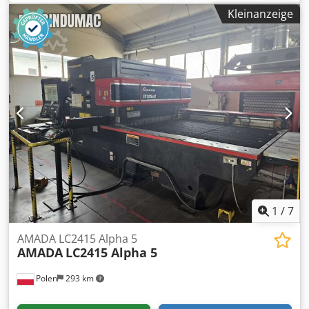
mm Anfahrgeschwindigkeit: 100 mm/Sek
Kleinanzeige
Biegegeschwindigkeit: 10 mm/Sek
Rücklaufgeschwindigkeit: 100 mm/Sek Gewicht: 7100 kg
Abmessungen Maschinenlänge: 4498 mm
Maschinenbreite: 2450 mm Strahlbreite: 60 mm Abstand
zwischen den Seitenrahmen: 2705 mm Maschinenhöhe:
2860 mm Offene Höhe: 620 mm CNC-Steuerungstyp: AMNC
Cedpfx Aevn S I Demzsrf Anzeige: Touchscreen Akas
Lasersicherheit Lenkachsen: 8 Achsen, Y1, Y2, X1, X2, R1,
R2, Z1, Z2 Dokumentation verfügbar Winkelmesssystem
Digipro Lieferung mit 1 Werkzeugsatz
1
/
7
AMADA LC2415 Alpha 5
AMADA
LC2415 Alpha 5
Polen
293 km