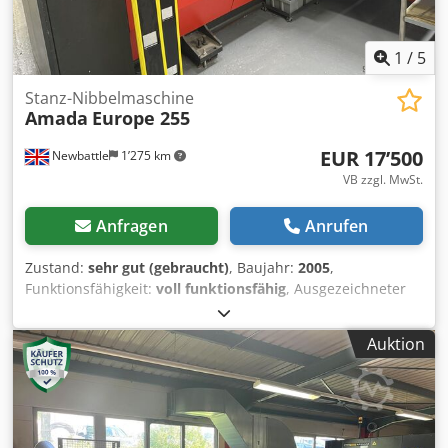
1
/
5
Stanz-Nibbelmaschine
Amada
Europe 255
EUR 17’500
Newbattle
1’275 km
VB zzgl. MwSt.
Anfragen
Anrufen
Zustand:
sehr gut (gebraucht)
, Baujahr:
2005
,
Funktionsfähigkeit:
voll funktionsfähig
, Ausgezeichneter
Zustand. Keine starke Beanspruchung. Credpfxezc Ruco
Amzjf
Auktion