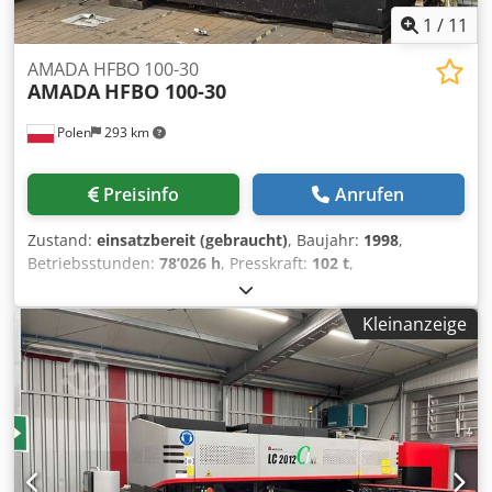
1
/
11
AMADA HFBO 100-30
AMADA
HFBO 100-30
Polen
293 km
Preisinfo
Anrufen
Zustand:
einsatzbereit (gebraucht)
, Baujahr:
1998
,
Betriebsstunden:
78’026 h
, Presskraft:
102 t
,
Gesamtgewicht:
6’750 kg
, Anzahl der Achsen:
6
, Diese 8-
Achsen-Abkantpresse vom Typ AMADA HFBO 100-30 wurde
Kleinanzeige
1998 hergestellt. Sie verfügt über eine maximale Presskraft
von 1000 kN und eine Biegelänge von 3100 mm und bietet
damit solide Leistungsfähigkeit für vielfältige
Anwendungen. Im Jahr 2024 wurden an der Maschine
Software-Upgrades durchgeführt und die Zylinder
ausgetauscht. Wenn Sie auf der Suche nach hochwertigen
Biegekapazitäten sind, sollten Sie die von uns zum Verkauf