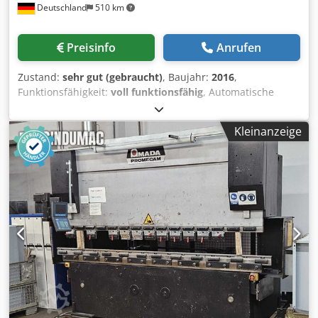
Deutschland
510 km
Preisinfo
Anrufen
Zustand:
sehr gut (gebraucht)
, Baujahr:
2016
,
Funktionsfähigkeit:
voll funktionsfähig
, Automatische
Bandsäge AMADA HFA 400 W (Baujahr 2016)
Schnittkapazität: Durchmesser rund 420 mm Quadrat 400
Kleinanzeige
x 400 mm Vorschub 5 - 470 mm Mehrfachvorschub bis
9999 mm Späneförderer Crodpfx Ajzrz Ahemzjf
Antriebsleistung 5,5 kW Sägeblattgeschwindigkeit 15 - 90
m / min., stufenlos regelbar Stückzähler Gewicht 2200 kg
*Die Säge ist in einem sehr guten und funktionsfähigen
Zustand*