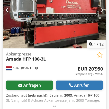
1
/
12
Abkantpresse
Amada
HFP 100-3L
EUR 20’950
Aalten
582 km
Festpreis zzgl. MwSt.
Anfragen
Anrufen
Zustand:
gut (gebraucht)
, Baujahr:
2003
, Amada HFP 100-
3L (Langhub) 8-Achsen-Abkantpresse Jahr: 2003 Tonnage:
100 Tonnen Max. Biegelänge: 3110 mm Standardhub: 350