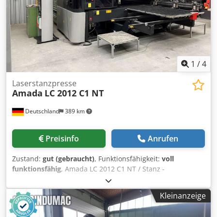
angebotene Abkantpresse AMADA HFBO 100-30 in Betracht
ziehen. Kontaktieren Sie uns für weitere Details. • Abstand
zwischen den Rahmen: 2700 mm • Maximaler Hub: 200
mm • Anzahl der Achsen: 8 (Y1, Y2, X1, X2, R1, R2, Z1, Z2) •
Spannung: 400/415 V • Frequenz: 50 Hz Crjdpfszl Dvqjx
Amzsf • Nennstrom: 199 A • Anzahl der Phasen: 3 •
Installierte Leistung: 9 kW • Geräuschpegel:
1
/
4
Laserstanzpresse
Amada
LC 2012 C1 NT
Deutschland
389 km
Preisinfo
Anrufen
Zustand:
gut (gebraucht)
, Funktionsfähigkeit:
voll
funktionsfähig
, Amada LC 2012 C1 NT / Stanz -
Lasermaschine, Baujahr 2012, Steuerung AMNG - Fanuc
Series, Stanzkraft 200 KN, Stanzbereich 2.500 x 1.270 mm,
Kleinanzeige
Laserleistung 2.500 W, Crsdpozp D H Dofx Amzsf
Laserschneidbereich 2000 x 1270 mm, Verfahrbereich Z