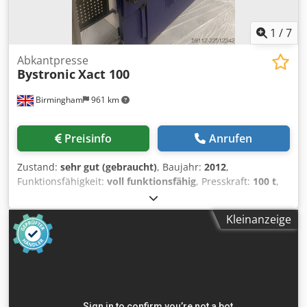
1
/
7
Abkantpresse
Bystronic
Xact 100
Birmingham
961 km
Preisinfo
Anrufen
Zustand:
sehr gut (gebraucht)
, Baujahr:
2012
,
Funktionsfähigkeit:
voll funktionsfähig
, Presskraft:
100 t
,
Hub:
200 mm
, Ausstattung:
CE-Kennzeichnung,
Sicherheitslichtschranke
, Zu verkaufen: Bystronic Xact 100
Kleinanzeige
CNC-Abkantpresse (3,1 m x 100 Tonnen) Sofort verfügbar:
Eine außergewöhnlich saubere und gut gewartete
Bystronic Xact 100 CNC-Abkantpresse (Modell 2012). Diese
freistehende, nach unten arbeitende Maschine bietet
präzises 4-Achsen-Biegen mit automatischer
Krümmungskorrektur und ist somit eine ausgezeichnete