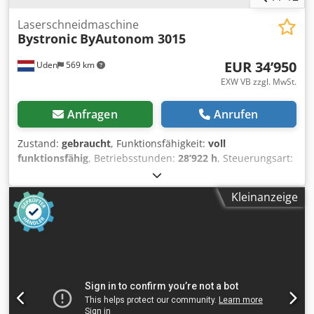
Laserschneidmaschine
Bystronic
ByAutonom 3015
EUR 34’950
Uden
569 km
EXW VB zzgl. MwSt.
Anfragen
Anrufen
Zustand:
gebraucht
, Funktionsfähigkeit:
voll
funktionsfähig
, Betriebsstunden:
28’922 h
, Steuerungsart:
CNC-Steuerung
, Automatisierungsgrad:
Automatisch
,
Betätigungsart:
elektrisch
, Steuerungshersteller:
Kleinanzeige
Bystronic
, Steuerungsmodell:
ByVision
, Lasertyp:
Faserlaser
, Laserquellenhersteller:
MaxPhotonics
,
Laserstunden:
9’467 h
, Laserleistung:
8’000 W
, Blechstärke
(max.):
25 mm
, Blechstärke Stahl (max.):
25 mm
,
Blechstärke Edelstahl (max.):
25 mm
, Blechstärke
Aluminium (max.):
20 mm
, Blechstärke Messing (max.):
20
mm
, Tischlänge:
3’000 mm
, Tischbreite:
1’500 mm
,
Arbeitslänge:
3’000 mm
, Arbeitsbreite:
1’500 mm
,