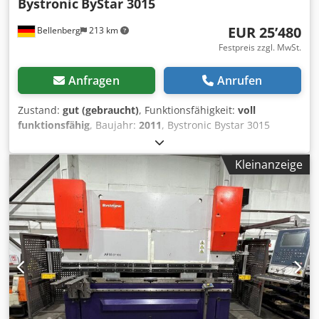
Bystronic
ByStar 3015
EUR 25’480
Bellenberg
213 km
Festpreis zzgl. MwSt.
Anfragen
Anrufen
Zustand:
gut (gebraucht)
, Funktionsfähigkeit:
voll
funktionsfähig
, Baujahr:
2011
, Bystronic Bystar 3015
Flachbettlaser CO² + Bytrans Cross 3015 (Blechautomation)
Lasermedium CO2 Laserdiameter 20mm Laserleistung 4,4
Kleinanzeige
KW Maschinenabmaße (L/B/H) 9500/6500/3500 (Doldson
Absaugung) Tischlänge und Breite 3000/1500
Schneidbereich -x/-y 3000/1500 Blechstärke Stahl 25
Blechstärke Edelstahl 20 Blechstärke Aluminium 12
Betriebsstunden Maschine 106.367h Betriebsstunden
Laser (Anregung Modul) 73.725h Betriebsstunden Strahl
ein 50.873h Dkodpfx Aeyztchjiwor Inklusive Absaugung
Depro 6-SPRK Resonator Bylaser 4400 Kühlaggregat WKL
430 Zwischenverkauf , Änderungen und Irttümer
vorbehalten !