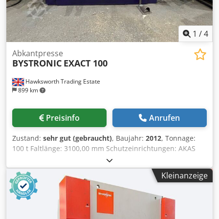
1
/
4
Abkantpresse
BYSTRONIC
EXACT 100
Hawksworth Trading Estate
899 km
Preisinfo
Anrufen
Zustand:
sehr gut (gebraucht)
, Baujahr:
2012
, Tonnage:
100 t Faltlänge: 3100,00 mm Schutzeinrichtungen: AKAS
FIESSLER-Maschinensicherheitsvorrichtung mit
Lasertechnologie CNC-Steuerung: Cybelec 880s Halsweite:
Kleinanzeige
250,0 mm Vertikalhub: 200 Arbeitsgeschwindigkeit: 100
mm/Sek. Anzahl der Achsen: 4 Motorleistung: 11,0 kW -----
Gewicht: 9000,0 kg Zustand: ausgezeichnet Dksdpfeztl
Nzex Aiwjr Kann im Betrieb vorgeführt werden. PROSPEKT