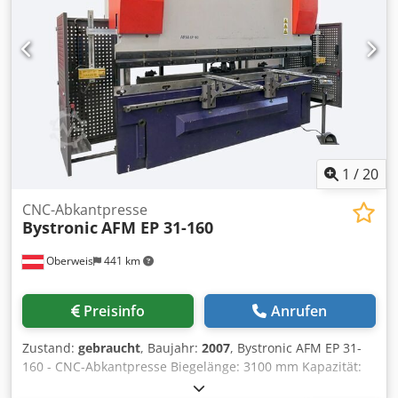
UND WEITERE INFORMATIONEN SIND AUF ANFRAGE
VERFÜGBAR.
1
/
20
CNC-Abkantpresse
Bystronic
AFM EP 31-160
Oberweis
441 km
Preisinfo
Anrufen
Zustand:
gebraucht
, Baujahr:
2007
, Bystronic AFM EP 31-
160 - CNC-Abkantpresse Biegelänge: 3100 mm Kapazität:
160 t - Cybelec DNC 880S CNC-Steuerung -