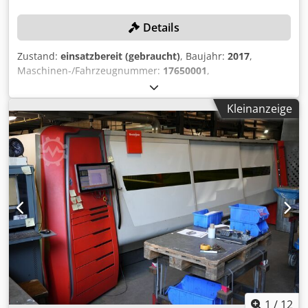
2680 x 2200 mm - Leistung vom Motor: 15 kW - Gewicht der
Details
Maschine: 9400 kg
Zustand:
einsatzbereit (gebraucht)
, Baujahr:
2017
,
Maschinen-/Fahrzeugnummer:
17650001
,
Funktionsfähigkeit:
voll funktionsfähig
, Leistung:
34 kW
(46.23 PS)
, Presskraft:
250 t
, Hub:
400 mm
, Ausladung:
250
Kleinanzeige
mm
, Arbeitsbreite:
3’100 mm
, TECHNISCHE DETAILS
Anzahl Achsen: 8 Presskraft: 250 t Max. Arbeitsbreite:
3.100 mm Ständerabstand: 3.200 mm Ausladung: 250 mm
Hinteranschlagtiefe: 750 mm Max. Hub: 400 mm
MASCHINEN-DETAILS Steuerung: Bystronic ByVision
Leistung: 34,0 kW Abmessungen & Gewicht Abmessungen
(L x B x H): 4.850 x 2.390 x 3.340 mm Gewicht: 20.500 kg
Transportpakete: 3 AUSSTATTUNG Bombiersystem: CNC-
gesteuert Dsdpfx Aszk Dv Isiwjkr Stempelhalter:
Hydraulisch Werkzeughaltertyp: WILA-standard Werkzeuge
einschließlich Dokumentation CE-Kennzeichnung und -
Zertifikat Zustzlicher Fingeranschlag Hubhilfe Fingerschutz
Offline-Software
1
/
12