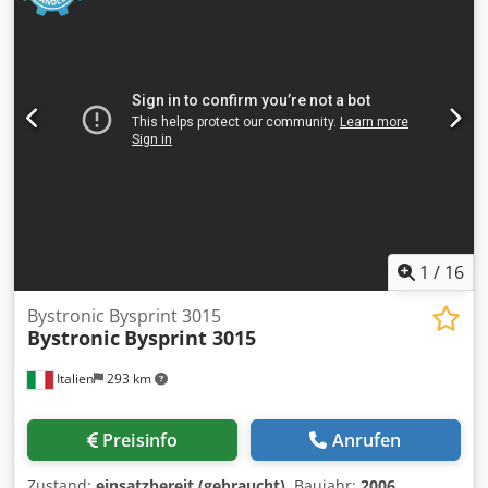
1
/
16
Bystronic Bysprint 3015
Bystronic
Bysprint 3015
Italien
293 km
Preisinfo
Anrufen
Zustand:
einsatzbereit (gebraucht)
, Baujahr:
2006
,