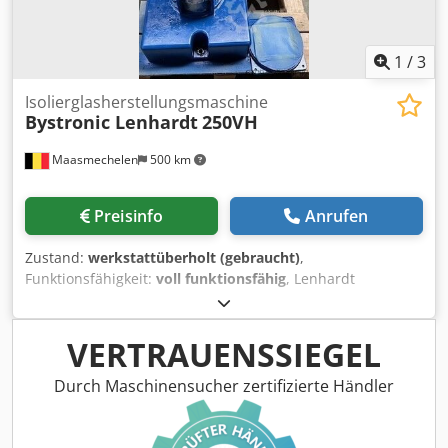
1
/
3
Isolierglasherstellungsmaschine
Bystronic Lenhardt
250VH
Maasmechelen
500 km
Preisinfo
Anrufen
Zustand:
werkstattüberholt (gebraucht)
,
Funktionsfähigkeit:
voll funktionsfähig
, Lenhardt
Dichtetisch Dsdpezmmkyofx Aiwjkr
VERTRAUENSSIEGEL
Durch Maschinensucher zertifizierte Händler