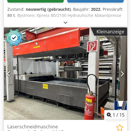
Zustand:
neuwertig (gebraucht)
, Baujahr:
2022
, Presskraft:
80 t
, Bystronic Xpress 80/2100 Hydraulische Abkantpresse
Hersteller: Bystronic Dkjdpfx Aisy U I Tujwor Modell: Xpress
80/2100 Seriennummer: Xpress 22334EU Baujahr: 10/2022
Kleinanzeige
Technische Daten: Maximale Presskraft: 800 kN Maximale
Arbeitslänge: 2100 mm Maximaler Hub: 200 mm
Maschinengewicht: 6000 kg
1
/
15
Laserschneidmaschine