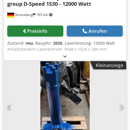
group
D-Speed 1530 - 12000 Watt
Strassberg
165 km
Preisinfo
Anrufen
Zustand:
neu
, Baujahr:
2026
, Laserleistung: 12000 Watt
Arbeitsbereich Laserbetrieb: 3048 x 1524 x 280 mm
simultan: 150 m / min max. Positioniergenauigkeit X,Y-
Achse: 0,05 mm Max. Baustahl: 30 mm Max. Edelstahl: 25
Kleinanzeige
mm Max. Aluminium: 25 mm Max. Messing: 20 mm Max.
Kupfer: 10 mm Max. Werkstückgewicht: 1000 kg Länge:
8960 mm Breite: 2720 mm Höhe: 2400 mm Gewicht
Maschine : 5900 kg Gesamtanschlusswert: 36 kW
Djdpszcum Nsfx Aiwjkr Standardausstattung
Komponenten:Hochpräzise Linearführungsschiene:
FZSHochpräzise Zahnstange: Strronse
(Deutschland)Hochpräzises Untersetzungsgetriebe:
Techmech (Deutschland)Servomotor und Treiber:
Schneider / Inovance (China)Elektrisch gesteuerte
Proportionalventile: