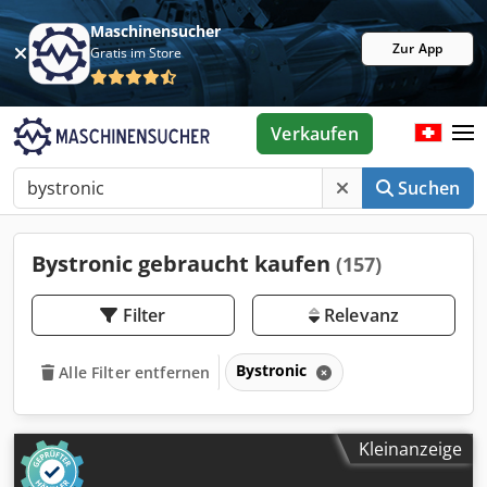
Maschinensucher
Zur App
Gratis im Store
Verkaufen
Suchen
Bystronic gebraucht kaufen
(157)
Filter
Relevanz
Bystronic
Alle Filter entfernen
Kleinanzeige