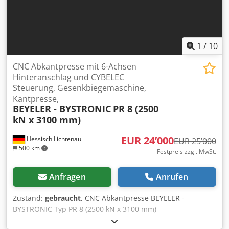
Dksdpfszl D N Djx Aiwsr
1
/
10
CNC Abkantpresse mit 6-Achsen
Hinteranschlag und CYBELEC
Steuerung, Gesenkbiegemaschine,
Kantpresse,
BEYELER - BYSTRONIC
PR 8 (2500
kN x 3100 mm)
EUR 24’000
Hessisch Lichtenau
EUR 25’000
500 km
Festpreis zzgl. MwSt.
Anfragen
Anrufen
Zustand:
gebraucht
, CNC Abkantpresse BEYELER -
BYSTRONIC Typ PR 8 (2500 kN x 3100 mm)
Gesenkbiegemaschine mit 6-Achsen Hinteranschlag und