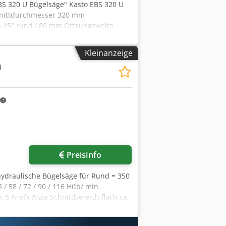
BS 320 U Bügelsäge" Kasto EBS 320 U
hnittdurchmesser 320 mm
mm 45° rund 180 mm Öffnungsweite
Sägebandlänge 575 x 50 x 2,5 mm
Bügel oben) Cjdpszily Ssfx Aizsha
Kleinanzeige
pe - 2 Sägebänder - Maschinenfüße
U
Preisinfo
hydraulische Bügelsäge für Rund = 350
/ 58 / 72 / 90 / 116 Hüb/ min
 S Njpfx Aizja Schnittbereich flach ca.