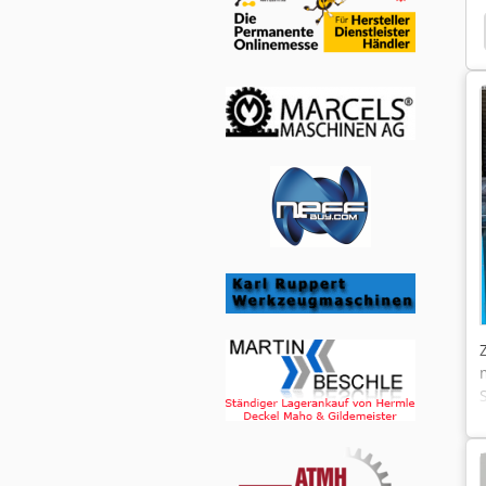
andsäge Kasto Sbl 280
Behringer
Kasto Bsm