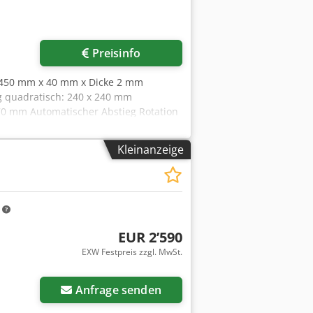
Preisinfo
: 450 mm x 40 mm x Dicke 2 mm
ng quadratisch: 240 x 240 mm
 170 mm Automatischer Abstieg Rotation
enlänge: 350 mm x Höhe 150 mm
80 V Abmessungen (L x B x H): 1800 x
Kleinanzeige
m
EUR 2’590
EXW Festpreis zzgl. MwSt.
Anfrage senden