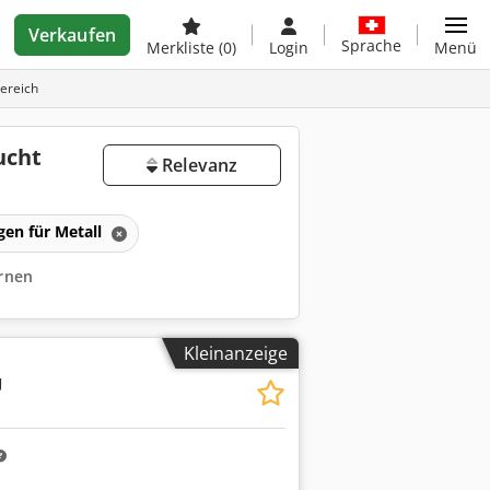
Verkaufen
Sprache
Merkliste
(0)
Login
Menü
ereich
ucht
Relevanz
gen für Metall
ernen
Kleinanzeige
U