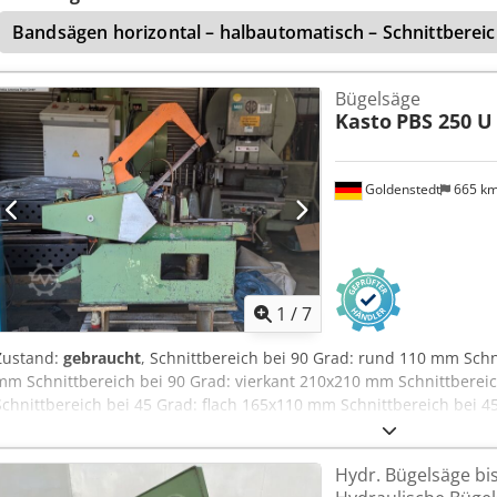
circa 400 mm Dokumentation vorhanden. 400V Drehstromanschluss 
Bandsägen horizontal – halbautomatisch – Schnittbere
wurde vor einiger Zeit neu abdichtet; kein Ölverlust! Cedpeyy R Ux
Spuren in der Führungen noch sichtbar!! Mit funktionstüchtiger Küh
Rundstahl in nur 4 Minuten Gekauft wie gesehen als Bastlerware Ve
Bügelsäge
Gewähr oder Garantie Leistung. Alle Angaben ohne Gewähr. Rückn
Kasto
PBS 250 U
Goldenstedt
665 k
1
/
7
Zustand:
gebraucht
, Schnittbereich bei 90 Grad: rund 110 mm Schn
mm Schnittbereich bei 90 Grad: vierkant 210x210 mm Schnittberei
Schnittbereich bei 45 Grad: flach 165x110 mm Schnittbereich bei 4
Chodpfx Aijwf Dy Sozea Schnittgeschwindigkeit 11/13/17/22/26/34
50/64/82/100/128/164 Hübe/min Sägeblattabmessungen 400x36x2 m
Hydr. Bügelsäge bi