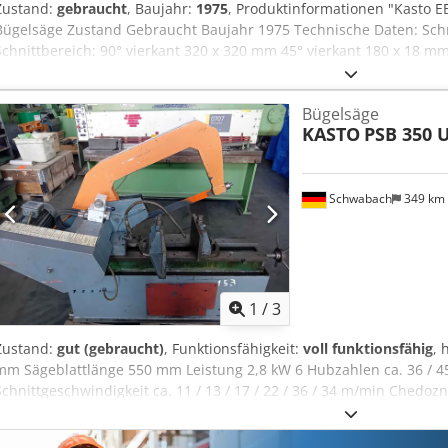
Zustand:
gebraucht
, Baujahr:
1975
, Produktinformationen "Kasto E
Bügelsäge Zustand Gebraucht Baujahr 1975 Technische Daten: Sc
Schnittbereich: 90° vierkant 320 x 320 mm 45° vierkant 180 x 18 
Schraubstock 320 mm Beandgeschwindigkeiten 37 - 102, 4 Stufen 
Motorleistung 4,5 kW Abmessungen (BxTxH), ca. 1670 x 750 x 1500 (
Bügelsäge
Gewicht, ca. 700 kg Ausstattung: - Kühlmitteleinrichtung mit Pum
KASTO
PSB 350 
Anfrageartikel: Transportkosten im individuellen Angebot.
Schwabach
349 km
1
/
3
Zustand:
gut (gebraucht)
, Funktionsfähigkeit:
voll funktionsfähig
, 
mm Sägeblattlänge 550 mm Leistung 2,8 kW 6 Hubzahlen ca. 36 / 45 
Schnittgeschwindigkeit ca. 11 / 13 / 17 / 22 / 36 / 34 m/min Chedoznc
350 x 200 mm