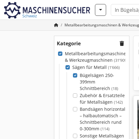
Schweiz
Metallbearbeitungsmaschinen & Werkzeu
Kategorie
Metallbearbeitungsmaschinen
& Werkzeugmaschinen
(31’909)
Sägen für Metall
(1’666)
Bügelsägen 250-
399mm
Schnittbereich
(18)
Zubehör & Ersatzteile
für Metallsägen
(142)
Bandsägen horizontal
– halbautomatisch –
Schnittbereich rund
0-300mm
(114)
Sonstige Metallsägen