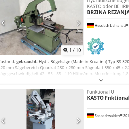
Hydraulische Büge
KASTO oder BEHRI
BRZINA REZANJ
Hessisch Lichtenau
1
/
10
Zustand:
gebraucht
, Hydr. Bügelsäge (Made in Kroatien) Typ BS 3
320 mm Sägebereich Quadrat 280 x 280 mm Sägeblatt 550 x 45 x 2
Sägegeschwindigkeit 42 - 55 - 85 - 110 Hübe/min. Motorleistung 1
Aijlqadhezea Netzanschluß 400 Volt, Hz - Gehrungsverstellung bis
2 Keilriemenstufen - Hydraulische Sägebügelabsenkung - hydraulis
Funktional U
Drosselventil - Kühlmitteleinrichtung im Maschinenfuß Platzbedarf 
KASTO
Fnktiona
mm Breite ohne Anschlag 800 mm Gewicht ca. 750 kg guter Zustan
Sasbachwalden
20