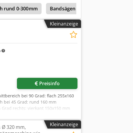
Ein Sägeblatt 650 mm dabei Zylinder
ich rund 0-300mm
Bandsägen horizontal – vollautomat
sfx Aizsha Frischer Ölwechsel Schab
lmittelanlage . Diese Säge sägt 120er
rkauf von privat ausschließlich jeder
Kleinanzeige
ahme ist ausgeschlossen.
m
Preisinfo
ittbereich bei 90 Grad: flach 255x160
ch bei 45 Grad: rund 160 mm
5 Grad rechts: vierkant 150x150 mm
 m/min Hubgeschwindigkeiten
m Antriebsleistung 1,8 kW
Kleinanzeige
s Ø 320 mm,