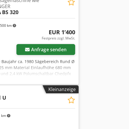
lsägemaschine wie
NGER
A
BS 320
500 km
EUR 1’400
Festpreis zzgl. MwSt.
Anfrage senden
20 Baujahr ca. 1980 Sägebereich Rund Ø
,25 mm Material Einlaufhöhe 680 mm
,8 und 2,4 kW Polumschaltbar Chedpfx
 45° - Sägemotor mit 2 Drehzahlen und
che Schnittdruckeinstellung über
Kleinanzeige
Bügelsäge L x B x H 1900 x 1350 x 1500
l U
d
1 km