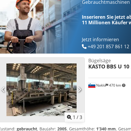
Gebrauchtmaschinen s
Inserieren Sie jetzt 
11 Millionen
Käufer w
Jetzt informieren
+49 201 857 861 12
Bügelsäge
KASTO
BBS U 10 
Naklo
470 km
1
/
3
Zustand:
gebraucht
, Baujahr:
2005
, Gesamthöhe:
1’340 mm
, Gesam