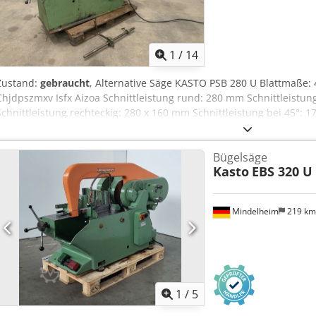
1
/
14
Zustand:
gebraucht
, Alternative Säge KASTO PSB 280 U Blattmaße
Chjdpszmxv Isfx Aizoa Schnittleistung rund: 280 mm Schnittleistu
Schnittleistung rechteckig: 280 x 160 mm Schnittleistung bei 45°:
mit 2 Geschwindigkeiten Schwenkbare Backen von 0 bis 45° Back
Maximale Backenöffnung: 310 mm Schmiermittelpumpe Spannung: 3
Bügelsäge
800 x 1300 mm Gewicht: ca. 1 t
Kasto
EBS 320 U
Mindelheim
219 k
1
/
5