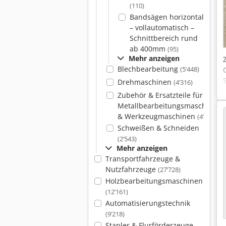
(110)
Bandsägen horizontal
– vollautomatisch –
Schnittbereich rund
ab 400mm
(95)
Mehr anzeigen
Blechbearbeitung
(5’448)
Drehmaschinen
(4’316)
Zubehör & Ersatzteile für
Metallbearbeitungsmaschinen
& Werkzeugmaschinen
(4’082)
Schweißen & Schneiden
(2’543)
Mehr anzeigen
Transportfahrzeuge &
Nutzfahrzeuge
(27’728)
Holzbearbeitungsmaschinen
(12’161)
Automatisierungstechnik
(9’218)
Stapler & Flurförderzeuge