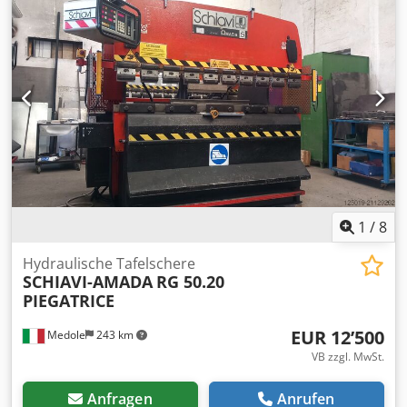
1
/
8
Hydraulische Tafelschere
SCHIAVI-AMADA
RG 50.20
PIEGATRICE
EUR 12’500
Medole
243 km
VB zzgl. MwSt.
Anfragen
Anrufen