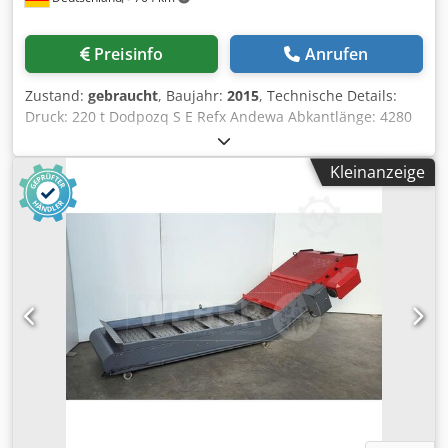
Preisinfo
Anrufen
Zustand:
gebraucht
, Baujahr:
2015
, Technische Details:
Druck: 220 t Dodpozq S E Refx Andewa Abkantlänge: 4280
mm Ständerweite: 3760 mm Maschinengewicht ca.: 18 t
AMADA HFE 3L 2204L Long Stroke – 220 t CNC-Hydraulische
Kleinanzeige
Abkantpresse, 8 Achsen Zum Verkauf steht eine AMADA
HFE 3L 2204L Long Stroke CNC-Abkantpresse der neuesten
HFE-Generation. Die Maschine wurde im Dezember 2015
gefertigt (Modelljahr 2016) und befindet sich in einem
außergewöhnlich gepflegten, technisch einwandfreien
Zustand. Mit einer Presskraft von 220 Tonnen, einer
Biegelänge von 4.280 mm sowie der Long-Stroke-
Ausführung mit 350 mm Hub und 620 mm Öffnung eignet
sich die Maschine ideal für anspruchsvolle Biegeaufgaben
im Maschinen-, Stahl-, Anlagen- und Metallbau. Auch die
Bearbeitung hoher Werkzeuge und großvolumiger
Werkstücke ist problemlos möglich. Ausgestattet mit einer
modernen AMADA AMNC 3i Multi Media CNC-Steuerung