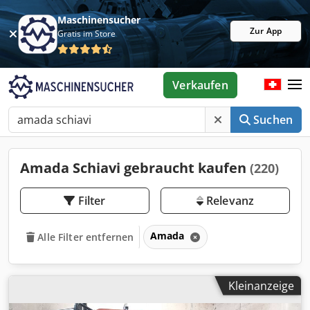
Maschinensucher
Zur App
Gratis im Store
Verkaufen
Suchen
Amada Schiavi gebraucht kaufen
(220)
Filter
Relevanz
Amada
Alle Filter entfernen
Kleinanzeige