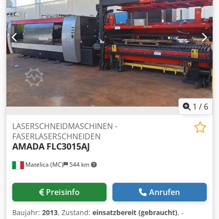
des unteren Pressbalkens ca. 80 mm - Antriebsleistung 3
kW - Hinteranschlag per Handrad verstellbar 500 mm - E.-
Fußtaster - Platzbedarf ca. B 1600 x H 1800 x T 1200 mm -
Gewicht ca. 1,3 t
1
/
6
LASERSCHNEIDMASCHINEN -
FASERLASERSCHNEIDEN
AMADA
FLC3015AJ
Matelica (MC)
544 km
Preisinfo
Anrufen
Baujahr:
2013
, Zustand:
einsatzbereit (gebraucht)
, -