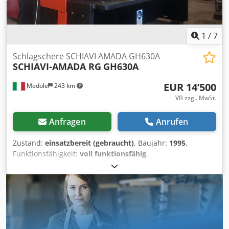
Andswa Steuerung MASTER TASK 3 Achsen Komplett mit
Ober- und Unterwerkzeugen Voll funktionsfähig,
angeschlossen für Tests und Video
1
/
7
Schlagschere SCHIAVI AMADA GH630A
SCHIAVI-AMADA RG
GH630A
EUR 14’500
Medole
243 km
VB zzgl. MwSt.
Anfragen
Anrufen
Zustand:
einsatzbereit (gebraucht)
, Baujahr:
1995
,
Funktionsfähigkeit:
voll funktionsfähig
,
Eingangsspannung:
380 V
, Eingangsfrequenz:
50 Hz
, Hub:
100 mm
, Ausladung:
400 mm
, Öltankkapazität:
50 l
,
Gesamtlänge:
2’700 mm
, Gesamtbreite:
1’700 mm
,
Gesamthöhe:
2’200 mm
, Gesamtgewicht:
3’500 kg
,
Verfahrweg X-Achse:
600 mm
, Steuerungshersteller:
TASK
,
Steuerungsmodell:
MASTER 3AX
, Arbeitsbreite:
2’000 mm
,
Biegekraft (max.):
35 t
, Hinteranschlag:
600 mm
,