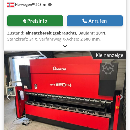
Norwegen
293 km
Preisinfo
Anrufen
Zustand:
einsatzbereit (gebraucht)
, Baujahr:
2011
,
Stanzkraft:
31 t
, Verfahrweg X-Achse:
2’500 mm
,
Verfahrweg Y-Achse:
1’525 mm
, Gesamtgewicht:
21’000 kg
,
Tischbelastung:
160 kg
, Steuerungshersteller:
FANUC
,
Kleinanzeige
Anzahl der Achsen:
2
, Diese AMADA EMZ 3610 NT CNC-
Stanzmaschine wurde im Jahr 2011 hergestellt. Sie verfügt
über eine Fanuc-Steuerung, eine Stanzkraft von 300kN und
einen Arbeitsbereich von 2500 x 1525 mm, der mit einer
Neupositionierung auf 5000 x 1525 mm erweitert werden
kann. Die Maschine kann Blechstärken bis zu 4,5 mm
verarbeiten und unterstützt eine maximale Tischbelastung
von 160 kg. Wenn Sie auf der Suche nach einer
hochwertigen Stanzmaschine sind, sollten Sie die AMADA
EMZ 3610 NT in Betracht ziehen, die wir zum Verkauf
anbieten. Kontaktieren Sie uns für weitere Informationen. •
Arbeitsbereich mit Repositionierung: 5000 x 1525 mm •