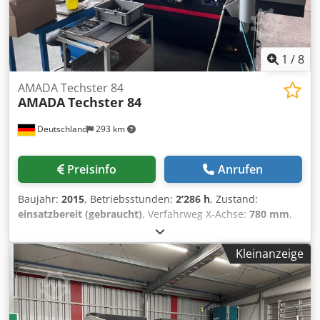
mm • Anzahl der Achsen: 8 (Y1, Y2, X1, X2, R1, R2, Z1, Z2)
Dsdpszl Dvqefx Andewa • Spannung: 400/415 V • Frequenz:
50 Hz • Nennstrom: 199 A • Anzahl der Phasen: 3 •
Installierte Leistung: 9 kW • Geräuschpegel:
1
/
8
AMADA Techster 84
AMADA
Techster 84
Deutschland
293 km
Preisinfo
Anrufen
Baujahr:
2015
, Betriebsstunden:
2’286 h
, Zustand:
einsatzbereit (gebraucht)
, Verfahrweg X-Achse:
780 mm
,
Verfahrweg Y-Achse:
450 mm
, Steuerungshersteller:
FANUC
, Steuerungsmodell:
Series 32i-MODEL B
,
Kleinanzeige
Gesamtgewicht:
5’000 kg
, Leistung des Spindelmotors:
7’500 W
, Tischlänge:
700 mm
, Tischbreite:
400 mm
, Anzahl
der Achsen:
3
, Diese 3-Achsen-Flachschleifmaschine vom
Typ AMADA Techster 84 wurde im Jahr 2015 hergestellt.
Sie verfügt über einen Verfahrweg der X-Achse von ca. 780