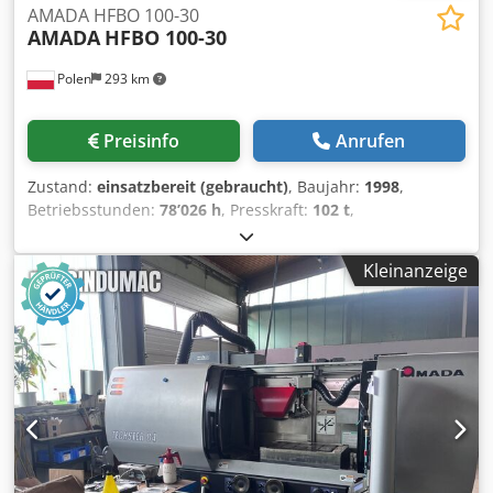
AMADA HFBO 100-30
AMADA
HFBO 100-30
Polen
293 km
Preisinfo
Anrufen
Zustand:
einsatzbereit (gebraucht)
, Baujahr:
1998
,
Betriebsstunden:
78’026 h
, Presskraft:
102 t
,
Gesamtgewicht:
6’750 kg
, Anzahl der Achsen:
6
, Diese 8-
Achsen-Abkantpresse vom Typ AMADA HFBO 100-30 wurde
Kleinanzeige
1998 hergestellt. Sie verfügt über eine maximale Presskraft
von 1000 kN und eine Biegelänge von 3100 mm und bietet
damit solide Leistungsfähigkeit für vielfältige
Anwendungen. Im Jahr 2024 wurden an der Maschine
Software-Upgrades durchgeführt und die Zylinder
ausgetauscht. Wenn Sie auf der Suche nach hochwertigen
Biegekapazitäten sind, sollten Sie die von uns zum Verkauf
angebotene Abkantpresse AMADA HFBO 100-30 in Betracht
ziehen. Kontaktieren Sie uns für weitere Details. • Abstand
zwischen den Rahmen: 2700 mm • Maximaler Hub: 200