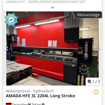
GEBRAUCHT - FASERLASERSCHNEIDMASCHINE MIT
PALETTENWECHSLER und BE- bzw. ENTLADESYSTEM
Dwodpfsvhc S Hex Andea X-ACHSEN-HUB: 3270 mm Y-
Kleinanzeige
ACHSEN-HUB: 1550 mm Z-ACHSEN-HUB: 100 mm
ARBEITSBEREICH: 3070 x 1550 mm ZULÄSSIGE LAST AUF
DEM TISCH: 920 kg LASERQUELLE: AJ2000 Fiber; 2000 W
STEUERUNG: AMADA AMNC3i GEWICHT: 11200 kg
GESAMTABMESSUNGEN: 10028 x 2900 x 2000 mm
HINWEIS: MIT BE- bzw. ENTLADESYSTEM LKI, Modell
LST3015FLC-AJ, Baujahr 2013; AUTOMATISCHER
DÜSENAUSTAUSCH
1
/
3
Abkantpresse - hydraulisch
AMADA
HFE 3L 2204L Long Stroke
Deutschland
764 km