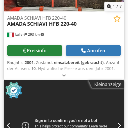
1
/
7
AMADA SCHIAVI HFB 220-40
AMADA
SCHIAVI HFB 220-40
Italien
293 km
Preisinfo
Anrufen
Baujahr:
2001
, Zustand:
einsatzbereit (gebraucht)
, Anzahl
der Achsen:
10
, Hydraulische Presse aus dem Jahr 2001.
Diese SCHIAVI HFB 220-40 von AMADA hat eine robuste
Kapazität von 4000 x 220 Tonnen und verfügt über
Kleinanzeige
fortschrittliche Sicherheitsmerkmale wie seitliche und
hintere Schutzvorrichtungen und Lichtschranken, die den
Vorschriften entsprechen. Diese generalüberholte
Maschine wird mit einem Bedienungs- und
Wartungshandbuch geliefert und ist CE-konform. Nutzen
Sie die Gelegenheit, diese hydraulische Presse SCHIAVI
HFB 220-40 von AMADA zu kaufen. Kontaktieren Sie uns für