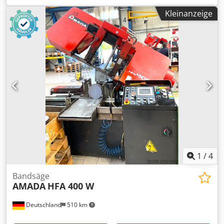
Gesamtleistungsbedarf 3,5 kW Maschinengewicht ca. 12,5
Kleinanzeige
t Raumbedarf ca. 12300 x 6000 x 2200 m Modell: Amada
LCG3015 3.5kw Laserresonator: AF3500i-C
Palettenwechsler: LST 3015 G-Serie Gesteuerte Achsen: X,
Y, Z-Achsen (drei Achsen gleichzeitig gesteuert)
Achsenverfahrweg: 3070 x 1550 x 100mm (Z-Achse) Max.
Materialdicke 20mm Baustahl 10 mm Edelstahl 8 mm
Aluminium (A5052) Max. Verarbeitungsabmessungen:
3070mm x 1550mm Maximale gleichzeitige
Vorschubgeschwindigkeit: X/Y, 170m/min Positionier-
Genauigkeit: +/- 0,01mm Maximale Materialmasse: 920 kg
Nennleistung: 3500W Höhe der Bearbeitungsfläche: 840
mm Breite der Maschine 2840mm Höhe der Maschine
2166 mm Gewicht der Maschine 8.200 kg
1
/
4
Bandsäge
AMADA
HFA 400 W
Deutschland
510 km