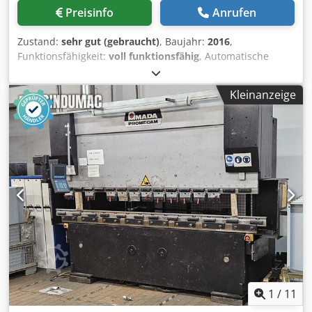
Preisinfo
Anrufen
Zustand:
sehr gut (gebraucht)
, Baujahr:
2016
,
Funktionsfähigkeit:
voll funktionsfähig
, Automatische
Bandsäge AMADA HFA 400 W (Baujahr 2016)
Schnittkapazität: Durchmesser rund 420 mm Dsdpfx
Kleinanzeige
Anozrz Ahjdjwa Quadrat 400 x 400 mm Vorschub 5 - 470
mm Mehrfachvorschub bis 9999 mm Späneförderer
Antriebsleistung 5,5 kW Sägeblattgeschwindigkeit 15 - 90
m / min., stufenlos regelbar Stückzähler Gewicht 2200 kg
*Die Säge ist in einem sehr guten und funktionsfähigen
Zustand*
1
/
11