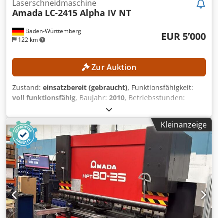
Laserschneidmaschine
Amada
LC-2415 Alpha IV NT
Baden-Württemberg
EUR 5’000
122 km
Zur Auktion
Zustand:
einsatzbereit (gebraucht)
, Funktionsfähigkeit:
voll funktionsfähig
, Baujahr:
2010
, Betriebsstunden:
21’713 h
, Maschinen-/Fahrzeugnummer:
007
,
Laserleistung:
4’000 W
, Blechstärke Stahl (max.):
12 mm
,
Kleinanzeige
Blechstärke Edelstahl (max.):
10 mm
, Blechstärke
Aluminium (max.):
8 mm
, Verfahrweg X-Achse:
2’520 mm
,
Verfahrweg Y-Achse:
1’550 mm
, Verfahrweg Z-Achse:
300
mm
, Kein Mindestpreis - garantierter Verkauf zum
höchsten Gebot! Die Maschine wurde jährlich (zuletzt
Dezember 2025) gewartet (Protokolle liegen vor)! Laser
Turbo-Blower wurde 2021 getauscht. Die X-Achse und Y-
Achse wurden 2023 bei 27066 Einschaltstunden erneuert.
TECHNISCHE DETAILS Verfahrweg X-Achse: 2.520 mm