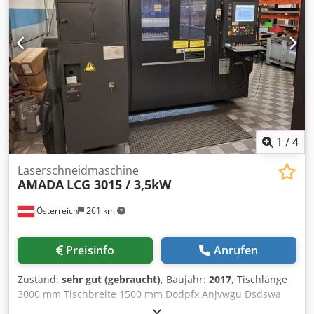
X1, R, Zubehörschrank mit Inhalt, wenig gebraucht *
1
/
4
Laserschneidmaschine
AMADA
LCG 3015 / 3,5kW
Österreich
261 km
Preisinfo
Anrufen
Zustand:
sehr gut (gebraucht)
, Baujahr:
2017
, Tischlänge
3000 mm Tischbreite 1500 mm Dodpfx Anjvwgu Dsdswa
Brennerköpfe 1 Steuerung FANUC AF3500i-C