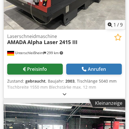
1
/
9
Laserschneidmaschine
AMADA
Alpha Laser 2415 III
Unterschleißheim
299 km
Preisinfo
Anrufen
Zustand:
gebraucht
, Baujahr:
2003
, Tischlänge 5040 mm
Tischbreite 1550 mm Blechstärke max. 12 mm
Blechgewicht max. 330 kg Dsdpfx Ahevxwytozjck
Verfahrweg - x 2520 mm Verfahrweg - z 300 mm
Kleinanzeige
Verfahrweg - y 1550 mm Schnittgeschwindigkeit 20 m/min
Schnellvorschubgeschwindigkeit X/Y/Z 80/80/60 m/min
Positioniergenauigkeit +-0,01 mm/500 mm mm
Wiederholbarkeit +/- 0,005 mm Tischhöhe 820 mm Größe