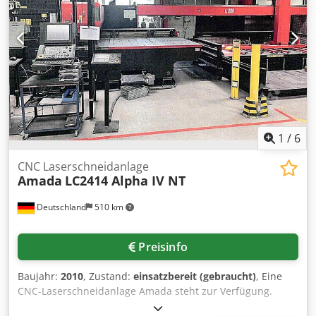
der Öffnung 550x1550 mm Druckluft 6/20 bar
Gesamtleistungsbedarf 10 kW Maschinengewicht ca. ca.
6,5 t Raumbedarf ca. 2,5x5,7x2,3 m Turbo Blower
getauscht bei 36.000 Stunden Drucklufttrockner Alphapac
0015 SP Keller Rauchgasabsaugung Typ Vario T 1.5A
Klimagerät RIEDEL PC 315.21-NE-LAS Laserstrahlung
innerhalb der Klasse 1 Die Maschine wurde regelmäßig
gewartet
1
/
6
CNC Laserschneidanlage
Amada
LC2414 Alpha IV NT
Deutschland
510 km
Preisinfo
Baujahr:
2010
, Zustand:
einsatzbereit (gebraucht)
, Eine
CNC-Laserschneidanlage Amada steht zur Verfügung.
Lasertyp: CO2, Laserleistung: 4kW, Anschlussleistung: