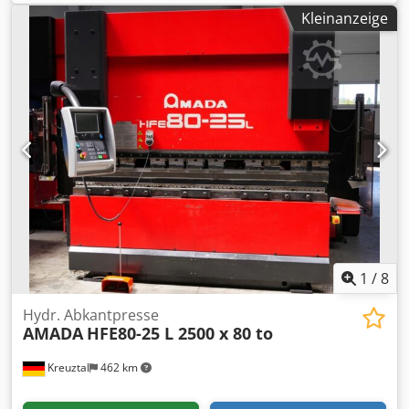
43kVA, max. Blechdimensionen X/Y: 1500mm/3000m, max.
Kleinanzeige
Blechstärke Stahl/Edelstahl: 10mm/12mm, Steuerung:
Fanuc, Einschaltstunden: 34401h, Betriebszeit: 21713h,
Schneidezeit: 11111h. Inklusive Belader und Entlader.
Dokumentation vorhanden. Eine Besichtigung vor Ort ist
möglich. Dcodpozkldyefx Ahzjk
1
/
8
Hydr. Abkantpresse
AMADA
HFE80-25 L 2500 x 80 to
Kreuztal
462 km