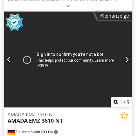
Presskraft: 80 to CNC-Steuerung: AMADA OPERATOR II
graphic gesteuerte Achsen: Y1/Y2; X1/X2; R1/R2; Z1/Z2 mot.
Kleinanzeige
verstellbarer Hinteranschlag Hub: 200 mm Dcjdpfxovrh
Rce Ahzek Ausladung: 420 mm Bombierung Arbeitshöhe:
960 mm Motorleistung: 7,5 kW CE-Kennzeichen
Abmessungen (Länge x Breite x Höhe): ca. 3000 x 2250 x
2250 mm Gewicht: ca. 6-Tonnen Zubehör: 1-Satz AMADA
Standard-Werkzeug Zustand: die Maschine ist in sehr
gutem Zustand Weitere Maschinen finden Sie auf unserer
Homepage. Der Verkäufer haftet nicht für Schreib oder
Datenübermittlungsfehler. Die Maschine ist in Optik,
Technik und Verschleiß dem Alter entsprechend;
gebrauchte Maschinen werden ohne jegliche
Gewährleistung verkauft.
1
/
5
AMADA EMZ 3610 NT
AMADA
EMZ 3610 NT
Deutschland
293 km