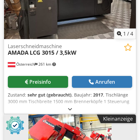
1
/
4
Laserschneidmaschine
AMADA
LCG 3015 / 3,5kW
Österreich
261 km
Preisinfo
Anrufen
Zustand:
sehr gut (gebraucht)
, Baujahr:
2017
, Tischlänge
3000 mm Tischbreite 1500 mm Brennerköpfe 1 Steuerung
FANUC AF3500i-C Gesamtleistungsbedarf 3,5 kW
Maschinengewicht ca. 12,5 t Raumbedarf ca. 12300 x 6000
Kleinanzeige
x 2200 m Modell: Amada LCG3015 3.5kw Laserresonator:
AF3500i-C Palettenwechsler: LST 3015 G-Serie Gesteuerte
Achsen: X, Y, Z-Achsen (drei Achsen gleichzeitig gesteuert)