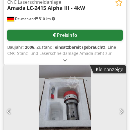
CNC Laserschneidanlage
Amada
LC-2415 Alpha III - 4kW
Deutschland
510 km
Preisinfo
Baujahr:
2006
, Zustand:
einsatzbereit (gebraucht)
, Eine
CNC-Stanz- und Laserschneidanlage Amada steht zur
Verfügung. Laserresonator: C-4000A, Verfahrweg X/Y:
2500mm/1250mm, Laserleistung: 4kW, Lasertyp: CO2, max.
Kleinanzeige
Lasergasdruck: 4bar, max. Schneidleistung:
Stahl/Edelstahl/Aluminium: 25mm/15mm/10mm.
Maschinendimensionen X/Y/Z: ca.
5700mm/2500mm/2300mm, Gewicht: ca. 6400kg,
Steuerung: Amada. Inklusive Transformator TG515 (70kVA),
Kühlblock, Absauganlage Keller Vario und
Strahlgangspülung Alphapac. Dokumentation vorhanden.
Eine Besichtigung vor Ort ist möglich. Dedpfx Ajy Rtf
Ushzsck