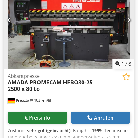
1
/
8
Abkantpresse
AMADA PROMECAM
HFBO80-25
2500 x 80 to
Kreuztal
462 km
Preisinfo
Anrufen
Zustand:
sehr gut (gebraucht)
, Baujahr:
1999
, Technische
Daten: Arbeitslänge: 2550 mm Ständerweite: 2125 mm