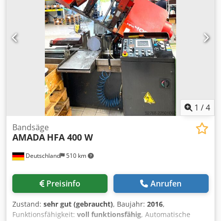
Achsenverfahrweg: 3070 x 1550 x 100mm (Z-Achse) Max.
Materialdicke 20mm Baustahl 10 mm Edelstahl 8 mm
Aluminium (A5052) Max. Verarbeitungsabmessungen:
3070mm x 1550mm Maximale gleichzeitige
Vorschubgeschwindigkeit: X/Y, 170m/min Positionier-
Genauigkeit: +/- 0,01mm Maximale Materialmasse: 920 kg
Nennleistung: 3500W Höhe der Bearbeitungsfläche: 840
mm Breite der Maschine 2840mm Höhe der Maschine
2166 mm Gewicht der Maschine 8.200 kg Dcsdpfevwgu Djx
Ahzok
1
/
4
Bandsäge
AMADA
HFA 400 W
Deutschland
510 km
Preisinfo
Anrufen
Zustand:
sehr gut (gebraucht)
, Baujahr:
2016
,
Funktionsfähigkeit:
voll funktionsfähig
, Automatische