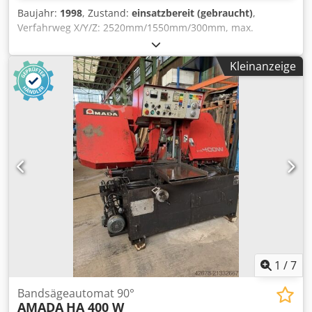
Baujahr:
1998
, Zustand:
einsatzbereit (gebraucht)
,
Verfahrweg X/Y/Z: 2520mm/1550mm/300mm, max.
Blechdimensionen X/Y: 5040mm/1550mm, max.
Materialstärke Baustahl/Edelstahl/Aluminium:
Kleinanzeige
12mm/6mm/3mm, max. Werkstückgewicht: 330kg,
Positioniergeschwindigkeit: 80m/min/80m/min/60mm/min,
Positioniergenauigkeit: +/-0,01mm.
Maschinendimensionen X/Y/Z: ca.
5650mm/3650mm/2100mm, Gewicht: ca. 6600kg,
Betriebsstunden: 29499h. Inklusive Fanuc Laser-Model
C1500. Dokumentation vorhanden. Eine Besichtigung vor
Ort ist möglich. Dodpfov Ip R Aox Ahzeck
1
/
7
Bandsägeautomat 90°
AMADA
HA 400 W