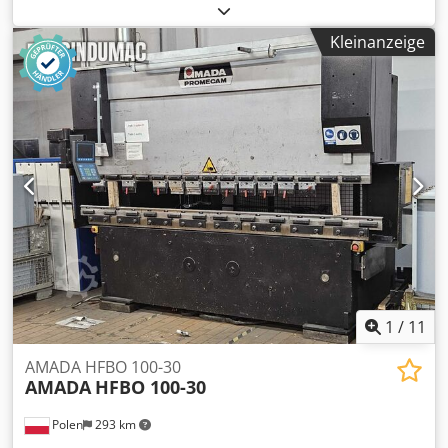
Bandsäge AMADA HFA 400 W (Baujahr 2016)
Schnittkapazität: Durchmesser rund 420 mm Quadrat 400
Kleinanzeige
x 400 mm Vorschub 5 - 470 mm Mehrfachvorschub bis
9999 mm Späneförderer Dsdpfx Ahszrz Ahezjck
Antriebsleistung 5,5 kW Sägeblattgeschwindigkeit 15 - 90
m / min., stufenlos regelbar Stückzähler Gewicht 2200 kg
*Die Säge ist in einem sehr guten und funktionsfähigen
Zustand*
1
/
11
AMADA HFBO 100-30
AMADA
HFBO 100-30
Polen
293 km