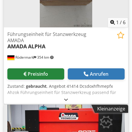
1
/
6
Führungseinheit für Stanzwerkzeug
AMADA
AMADA
ALPHA
Rödermark
354 km
Preisinfo
Anrufen
Zustand:
gebraucht
, Angebot 41414 Dcsdoxhfhmepfx
Ahzok Führungseinheit für Stanzwerkzeug passend für
AMADA Typ EMK 3612
Kleinanzeige