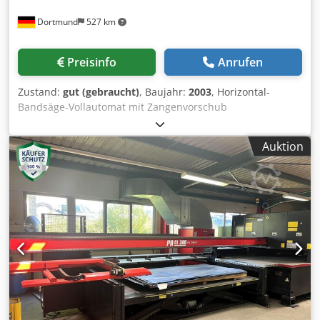
Dortmund
527 km
Preisinfo
Anrufen
Zustand:
gut (gebraucht)
, Baujahr:
2003
, Horizontal-
Bandsäge-Vollautomat mit Zangenvorschub
Schneidleistung 90° rund 400 mm quadrat 400 x 400 mm
Schnittgeschwindigkeit 15 - 90 m/min Arbeitshöhe 800 mm
Auktion
Sägeblattabmessungen 4570 x 41 x 1,3 mm
Materialvorschub in einem Hub 560 mm
Mehrfachvorschub bis 9 mal = 5040 mm Motorleistung 5,5
kW Abmaße L x B x H 2250 x 2850 x 1700 mm Gewicht 2500
kg Zubehör / Besondere Merkmale: • Vollhydraulisch,
Werkstückspannung, Sägevorschub, Bügelheben und
Materialvorschub • Zangenvorschub • Schnecken-
Späneförderer • Vollautomatische Arbeitsweise oder
Einzelschnitte • Automatische Einstellung der
Bügelhubhöhe nach Materialdurchmesser • Max.
Abschnittlänge 560 mm mit Einfachvorschub • 5040 mm
mit Mehrfachvorschub • Hydraulische