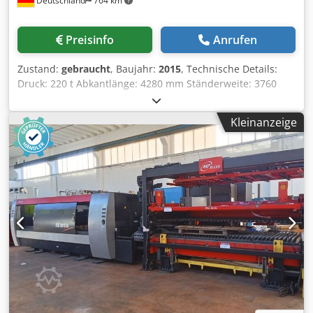
Deutschland
764 km
Preisinfo
Anrufen
Zustand:
gebraucht
, Baujahr:
2015
, Technische Details:
Druck: 220 t Abkantlänge: 4280 mm Ständerweite: 3760
mm Maschinengewicht ca.: 18 t AMADA HFE 3L 2204L Long
Stroke – 220 t CNC-Hydraulische Abkantpresse, 8 Achsen
Kleinanzeige
Zum Verkauf steht eine AMADA HFE 3L 2204L Long Stroke
CNC-Abkantpresse der neuesten HFE-Generation. Die
Maschine wurde im Dezember 2015 gefertigt (Modelljahr
2016) und befindet sich in einem außergewöhnlich
gepflegten, technisch einwandfreien Zustand. Mit einer
Presskraft von 220 Tonnen, einer Biegelänge von 4.280 mm
sowie der Long-Stroke-Ausführung mit 350 mm Hub und
620 mm Öffnung eignet sich die Maschine ideal für
anspruchsvolle Biegeaufgaben im Maschinen-, Stahl-,
Anlagen- und Metallbau. Auch die Bearbeitung hoher
Werkzeuge und großvolumiger Werkstücke ist problemlos
möglich. Ausgestattet mit einer modernen AMADA AMNC
3i Multi Media CNC-Steuerung mit großem 18,5"-Multi-