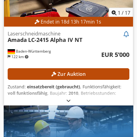
Spanndruckregulierung für den Schraubstock •
Sägebandführung durch Umlenkrollen und
1
/
17
Hartmetallbacken • Konstante Sägebandspannung mit
Endet in
18
d
13
h
16
min
58
s
Abschaltung bei Sägebandriss • Kühlmittelanlage •
Stückzahler • Not-Aus-Schalter • CE-Konform Dcedpfx
Laserschneidmaschine
Ajynaz Nshzjk Siegfried Volz Werkzeugmaschinen
Amada
LC-2415 Alpha IV NT
Rüschebrinkstr. 151-153 DE - 44143 Dortmund - Wambel
Baden-Württemberg
EUR 5’000
122 km
Zur Auktion
Zustand:
einsatzbereit (gebraucht)
, Funktionsfähigkeit:
voll funktionsfähig
, Baujahr:
2010
, Betriebsstunden:
21’713 h
, Maschinen-/Fahrzeugnummer:
007
,
Laserleistung:
4’000 W
, Blechstärke Stahl (max.):
12 mm
,
Blechstärke Edelstahl (max.):
10 mm
, Blechstärke
Aluminium (max.):
8 mm
, Verfahrweg X-Achse:
2’520 mm
,
Verfahrweg Y-Achse:
1’550 mm
, Verfahrweg Z-Achse:
300
mm
, Kein Mindestpreis - garantierter Verkauf zum