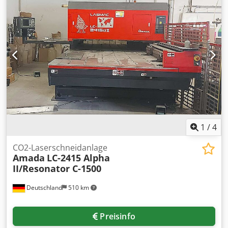
1
/
4
CO2-Laserschneidanlage
Amada
LC-2415 Alpha
II/Resonator C-1500
Deutschland
510 km
Preisinfo