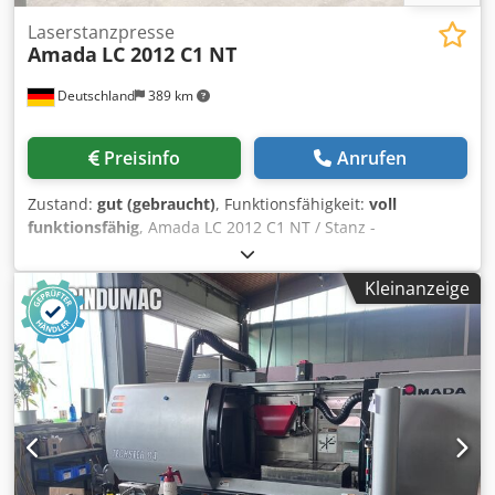
Laserstanzpresse
Amada
LC 2012 C1 NT
Deutschland
389 km
Preisinfo
Anrufen
Zustand:
gut (gebraucht)
, Funktionsfähigkeit:
voll
funktionsfähig
, Amada LC 2012 C1 NT / Stanz -
Lasermaschine, Baujahr 2012, Steuerung AMNG - Fanuc
Series, Stanzkraft 200 KN, Stanzbereich 2.500 x 1.270 mm,
Kleinanzeige
Laserleistung 2.500 W, Laserschneidbereich 2000 x 1270
mm, Djdszp D H Depfx Ahzeck Verfahrbereich Z Achse 100
mm, max. Tischlast 150 Kg, Revolveraufnahmen 46
Stationen,