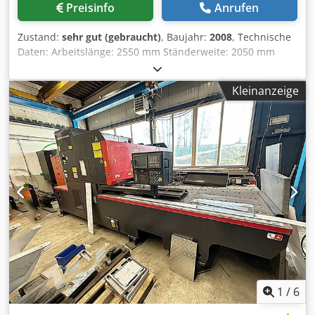
Preisinfo
Anrufen
Zustand:
sehr gut (gebraucht)
, Baujahr:
2008
, Technische
Daten: Arbeitslänge: 2550 mm Ständerweite: 2050 mm
Presskraft: 80 to CNC-Steuerung: OPERATOR II Graphik TFT-
Farbmonitor 14” gesteuerte Achsen: Y1/Y2; X1/X2; R1/R2;
Kleinanzeige
Z1/Z2 automatische Bombierung Hub: 350 mm Dcjdpfx
Ahoy D T Rwszek Ausladung: 420 mm Arbeitshöhe: 960 mm
Motorleistung: 9 kW CE-Kennzeichen Abmessungen (Länge
x Breite x Höhe): ca. 3400 x 2050 x 2550 mm Gewicht: ca. 6-
Tonnen Zubehör: 1-Satz Werkzeuge: 1-
Oberwerkzeugstempel: 120 mm 1-segmentierte Matrize:
V50, V35, V22, V16 Zustand: sehr guter Zustand, wenig
benutzt, nur ca. 5.350 Betriebsstunden Der Verkäufer
haftet nicht für Schreib oder Datenübermittlungsfehler.
Die Maschine ist in Optik, Technik und Verschleiß dem
Alter entsprechend; gebrauchte Maschinen werden ohne
jegliche Gewährleistung verkauft.
1
/
6