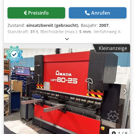
Preisinfo
Anrufen
Zustand:
einsatzbereit (gebraucht)
, Baujahr:
2007
,
Stanzkraft:
31 t
, Blechstärke (max.):
5 mm
, Verfahrweg X-
Achse:
2’500 mm
, Verfahrweg Y-Achse:
1’525 mm
,
Gesamtgewicht:
21’000 kg
, Tischbelastung:
160 kg
, Anzahl
Kleinanzeige
der Achsen:
2
, CNC-Stanzmaschine, Baujahr 2007. Diese
AMADA EMZ 3610 NT verfügt über eine Presskraft von 300
kN und einen Verfahrweg von 2500 mm in der X-Achse
sowie 1525 mm in der Y-Achse. Sie bietet eine maximale
Materialdicke von 4,5 mm und eine Hubfrequenz von 1.000
Hüben pro Minute. Wenn Sie auf der Suche nach
hochwertigen Stanzleistungen sind, sollten Sie die von uns
zum Verkauf angebotene AMADA EMZ 3610 NT in Betracht
ziehen. Kontaktieren Sie uns für weitere Informationen. •
Presskraft: 300 kN • Verfahrweg X/Y: 2500 mm/1525 mm •
Verfahrweg X/Y mit Repositionierung: 5000 mm/1525 mm •
Max. Materialdicke: 4,5 mm • Max. Tischbelastung: 160 kg •
Verfahrgeschwindigkeit X/Y: 100 m/80 m/min Dodjztc Izjpfx
Ahzock • Achsgeschwindigkeit: 128 m/min •
1
/
8