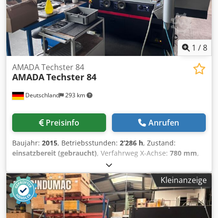
1
/
8
AMADA Techster 84
AMADA
Techster 84
Deutschland
293 km
Preisinfo
Anrufen
Baujahr:
2015
, Betriebsstunden:
2’286 h
, Zustand:
einsatzbereit (gebraucht)
, Verfahrweg X-Achse:
780 mm
,
Verfahrweg Y-Achse:
450 mm
, Steuerungshersteller:
FANUC
, Steuerungsmodell:
Series 32i-MODEL B
,
Kleinanzeige
Gesamtgewicht:
5’000 kg
, Leistung des Spindelmotors:
7’500 W
, Tischlänge:
700 mm
, Tischbreite:
400 mm
, Anzahl
der Achsen:
3
, Diese 3-Achsen-Flachschleifmaschine vom
Typ AMADA Techster 84 wurde im Jahr 2015 hergestellt.