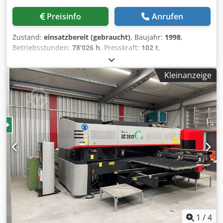
Preisinfo
Anrufen
Zustand:
einsatzbereit (gebraucht)
, Baujahr:
1998
,
Betriebsstunden:
78’026 h
, Presskraft:
102 t
,
Gesamtgewicht:
6’750 kg
, Anzahl der Achsen:
6
, Diese 8-
Achsen-Abkantpresse vom Typ AMADA HFBO 100-30 wurde
Kleinanzeige
1998 hergestellt. Sie verfügt über eine maximale Presskraft
von 1000 kN und eine Biegelänge von 3100 mm und bietet
damit solide Leistungsfähigkeit für vielfältige
Anwendungen. Im Jahr 2024 wurden an der Maschine
Software-Upgrades durchgeführt und die Zylinder
ausgetauscht. Wenn Sie auf der Suche nach hochwertigen
Biegekapazitäten sind, sollten Sie die von uns zum Verkauf
angebotene Abkantpresse AMADA HFBO 100-30 in Betracht
ziehen. Kontaktieren Sie uns für weitere Details. • Abstand
zwischen den Rahmen: 2700 mm • Maximaler Hub: 200
mm • Anzahl der Achsen: 8 (Y1, Y2, X1, X2, R1, R2, Z1, Z2) •
Spannung: 400/415 V • Frequenz: 50 Hz • Nennstrom: 199 A
• Anzahl der Phasen: 3 Dedpfxezl Dvqj Ahzeck • Installierte
Leistung: 9 kW • Geräuschpegel:
1
/
4