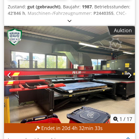
Zustand:
gut (gebraucht)
, Baujahr:
1987
, Betriebsstunden:
42’846 h
, Maschinen-/Fahrzeugnummer:
P2440355
, CNC-
Revolverkopf-Stanzmaschine mit 24 Stationen Steuerung:
FANUC 6M Eingeschaltete Stunden: 42.846 h Spindelmotor:
Auktion
5,5 kW Kapazität: 20 Tonnen Anzahl Stationen: 24
Crodpfxjxqr Sqe Abtjf Materialstärke: 6,35 mm Lochgröße:
88,9 mm Blechgröße OHNE REPOSITIONIERUNG: 1000 x
1000 mm MIT 1 REPOSITIONIERUNG: 2000 x 1000 mm Max.
Blechgewicht: 50 kg Geschwindigkeit: 30 Hübe/Min.
Hubfrequenz: 200 Hübe pro Minute Nettogewicht: 8.500 kg
Abmessungen (L x B x H): 4.500 x 3.200 x 2.200 mm
1
/
17
Endet in
20
d
4
h
32
min
30
s