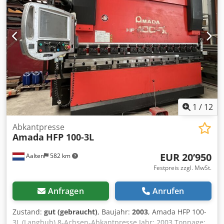
1
/
12
Abkantpresse
Amada
HFP 100-3L
EUR 20’950
Aalten
582 km
Festpreis zzgl. MwSt.
Anfragen
Anrufen
Zustand:
gut (gebraucht)
, Baujahr:
2003
, Amada HFP 100-
3L (Langhub) 8-Achsen-Abkantpresse Jahr: 2003 Tonnage: