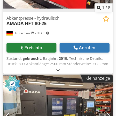
1
/
8
Abkantpresse - hydraulisch
AMADA
HFT 80-25
Deutschland
230 km
Preisinfo
Anrufen
Zustand:
gebraucht
, Baujahr:
2010
, Technische Details:
Druck: 80 t Abkantlänge: 2500 mm Ständerweite: 2125 mm
Stößelhub - max.: 200 mm Blechdicke: 6 mm Crsdpfx
Abjzpaqfjtef Gesamtleistungsbedarf: 9 kW Betriebsdruck:
Kleinanzeige
275 bar Ausladung: 420 mm Zustellgeschwindigkeit: 100
mm/s Arbeitsgeschwindigkeit: 10 mm/s Maschinengewicht
ca.: 5,8 t Raumbedarf ca.: 3,8 x 2,4 x 2,95 m NC-
Abkantpresse, gesteuerte Achsen Y1, Y2, X1, R,
Zubehörschrank mit Inhalt, wenig gebraucht *