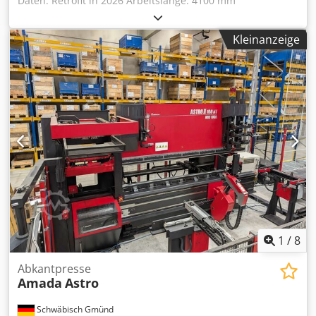
Daten: Retrofit in 2026 Arbeitslänge: 4100 mm
Ständerweite: 3700 mm Presskraft: 220 to CNC-Steuerung:
CD2000 (neu) Farb-Bildschirmgröße: 14“ gesteuerte
Kleinanzeige
Achsen: Y1/Y2; X; R mot. verstellbarer Hinteranschlag
Ausladung: 300 mm Hub: 200 mm autom. Bombierung
Motorleistung: 20 kW Abmessungen (Länge x Breite x
Höhe): ca. 4800 x 2300 x 2900 mm Gewicht: ca. 17,5-
Tonnen Zubehör: Cjdpfsznl U Tex Abtjrf segmentierte
AMADA-Werkzeuge neu seitliche Schutzvorrichtugen
Zustand: die Maschine ist insgesamt in sehr gutem
Zustand nur ca. 7.500 Betriebsstunden Der Verkäufer
haftet nicht für Schreib oder Datenübermittlungsfehler.
Die Maschine ist in Optik, Technik und Verschleiß dem
Alter entsprechend; gebrauchte Maschinen werden ohne
jegliche Gewährleistung verkauft.
1
/
8
Abkantpresse
Amada
Astro
Schwäbisch Gmünd