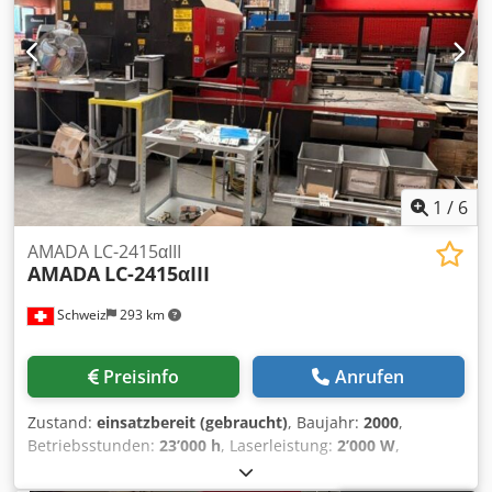
ca. B 1600 x H 1800 x T 1200 mm - Gewicht ca. 1,3 t
Crjdpfszn Rd Tox Abtjf
1
/
6
AMADA LC-2415αIII
AMADA
LC-2415αIII
Schweiz
293 km
Preisinfo
Anrufen
Zustand:
einsatzbereit (gebraucht)
, Baujahr:
2000
,
Betriebsstunden:
23’000 h
, Laserleistung:
2’000 W
,
Verfahrweg X-Achse:
2’520 mm
, Verfahrweg Y-Achse:
1’550
mm
, Verfahrweg Z-Achse:
300 mm
, Gesamtgewicht:
6’500