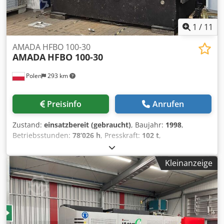
1
/
11
AMADA HFBO 100-30
AMADA
HFBO 100-30
Polen
293 km
Preisinfo
Anrufen
Zustand:
einsatzbereit (gebraucht)
, Baujahr:
1998
,
Betriebsstunden:
78’026 h
, Presskraft:
102 t
,
Gesamtgewicht:
6’750 kg
, Anzahl der Achsen:
6
, Diese 8-
Achsen-Abkantpresse vom Typ AMADA HFBO 100-30 wurde
Kleinanzeige
1998 hergestellt. Sie verfügt über eine maximale Presskraft
von 1000 kN und eine Biegelänge von 3100 mm und bietet
damit solide Leistungsfähigkeit für vielfältige
Anwendungen. Im Jahr 2024 wurden an der Maschine
Software-Upgrades durchgeführt und die Zylinder
ausgetauscht. Wenn Sie auf der Suche nach hochwertigen