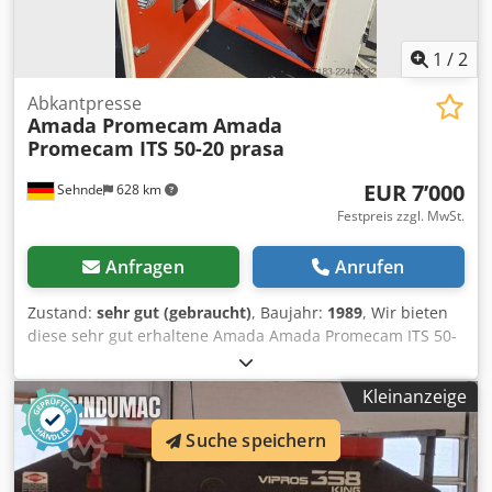
1
/
2
Abkantpresse
Amada Promecam
Amada
Promecam ITS 50-20 prasa
EUR 7’000
Sehnde
628 km
Festpreis zzgl. MwSt.
Anfragen
Anrufen
Zustand:
sehr gut (gebraucht)
, Baujahr:
1989
, Wir bieten
diese sehr gut erhaltene Amada Amada Promecam ITS 50-
20 Prasa Krawędziowa, Baujahr 1989, an. Hersteller:
Amada Promecam Cedpszp Siaefx Abtorf Wenn Sie
Kleinanzeige
Rückfragen haben oder mehr Informationen benötigen,
schreiben Sie uns gerne eine Nachricht oder rufen uns an.
Suche speichern