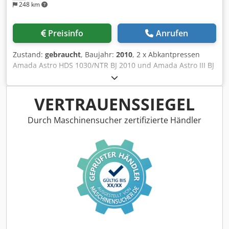
248 km
Preisinfo
Anrufen
Zustand:
gebraucht
, Baujahr:
2010
, 2 x Abkantpressen
Amada Astro HDS 1030/NTR BJ 2010 und Amada Astro III BJ
2013 Credpfx Aoy Em Uljbtsf
VERTRAUENSSIEGEL
Durch Maschinensucher zertifizierte Händler