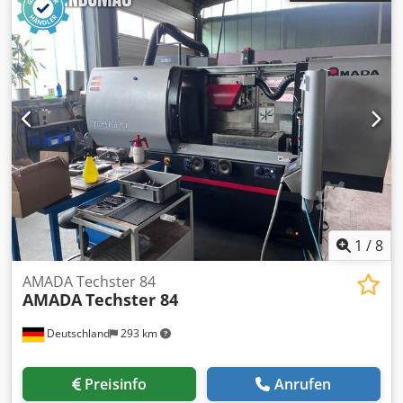
Laserschneidbereich 2000 x 1270 mm, Verfahrbereich Z
Achse 100 mm, max. Tischlast 150 Kg, Revolveraufnahmen
46 Stationen,
1
/
8
AMADA Techster 84
AMADA
Techster 84
Deutschland
293 km
Preisinfo
Anrufen