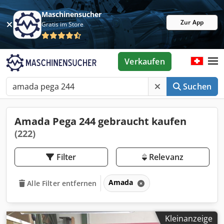
Maschinensucher
Zur App
Gratis im Store
Verkaufen
Suchen
Amada Pega 244 gebraucht kaufen
(222)
Filter
Relevanz
Amada
Alle Filter entfernen
Kleinanzeige