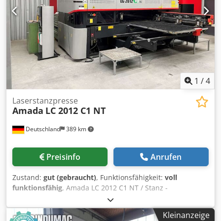
Biegekapazitäten sind, sollten Sie die von uns zum Verkauf
angebotene Abkantpresse AMADA HFBO 100-30 in Betracht
ziehen. Kontaktieren Sie uns für weitere Details. Cedpfxozl
Dvqj Abtjrf • Abstand zwischen den Rahmen: 2700 mm •
Maximaler Hub: 200 mm • Anzahl der Achsen: 8 (Y1, Y2, X1,
X2, R1, R2, Z1, Z2) • Spannung: 400/415 V • Frequenz: 50 Hz
• Nennstrom: 199 A • Anzahl der Phasen: 3 • Installierte
Leistung: 9 kW • Geräuschpegel:
1
/
4
Laserstanzpresse
Amada
LC 2012 C1 NT
Deutschland
389 km
Preisinfo
Anrufen
Zustand:
gut (gebraucht)
, Funktionsfähigkeit:
voll
funktionsfähig
, Amada LC 2012 C1 NT / Stanz -
Lasermaschine, Baujahr 2012, Steuerung AMNG - Fanuc
Series, Stanzkraft 200 KN, Stanzbereich 2.500 x 1.270 mm,
Kleinanzeige
Codszp D H Depfx Abtjrf Laserleistung 2.500 W,