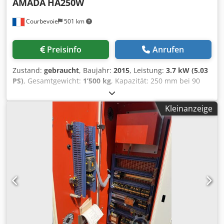
AMADA
HA250W
Courbevoie
501 km
Preisinfo
Anrufen
Zustand:
gebraucht
, Baujahr:
2015
, Leistung:
3.7 kW (5.03
PS)
, Gesamtgewicht:
1’500 kg
, Kapazität: 250 mm bei 90
Grad Kapazität: 300 mm bei 45 Grad Csdoznk Ufspfx Abtjrf
Schnittgeschwindigkeit: 90 Meter pro Minute Bandmaß:
Kleinanzeige
3505 x 34 mm Gewicht: 1500 kg