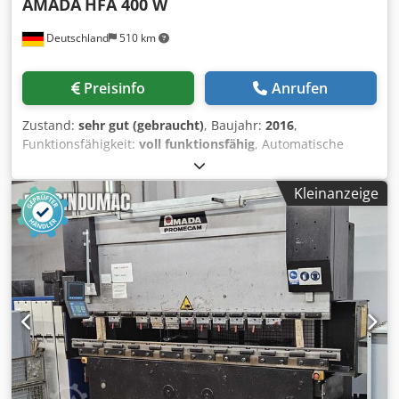
AMADA
HFA 400 W
Deutschland
510 km
Preisinfo
Anrufen
Zustand:
sehr gut (gebraucht)
, Baujahr:
2016
,
Funktionsfähigkeit:
voll funktionsfähig
, Automatische
Bandsäge AMADA HFA 400 W (Baujahr 2016)
Schnittkapazität: Durchmesser rund 420 mm Quadrat 400
Kleinanzeige
x 400 mm Vorschub 5 - 470 mm Mehrfachvorschub bis
9999 mm Späneförderer Antriebsleistung 5,5 kW
Sägeblattgeschwindigkeit 15 - 90 m / min., stufenlos
regelbar Stückzähler Gewicht 2200 kg *Die Säge ist in
einem sehr guten und funktionsfähigen Zustand* Cedpjzrz
Ahefx Abtorf