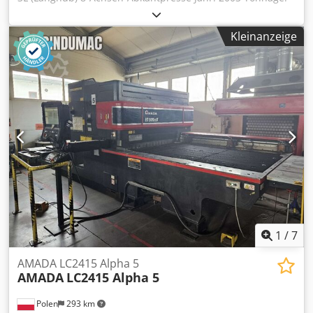
100 Tonnen Max. Biegelänge: 3110 mm Standardhub: 350
mm Anfahrgeschwindigkeit: 100 mm/Sek
Kleinanzeige
Biegegeschwindigkeit: 10 mm/Sek
Rücklaufgeschwindigkeit: 100 mm/Sek Gewicht: 7100 kg
Abmessungen Maschinenlänge: 4498 mm
Maschinenbreite: 2450 mm Strahlbreite: 60 mm Csdpfjvn S
I Djx Abtjrf Abstand zwischen den Seitenrahmen: 2705 mm
Maschinenhöhe: 2860 mm Offene Höhe: 620 mm CNC-
Steuerungstyp: AMNC Anzeige: Touchscreen Akas
Lasersicherheit Lenkachsen: 8 Achsen, Y1, Y2, X1, X2, R1,
R2, Z1, Z2 Dokumentation verfügbar Winkelmesssystem
Digipro Lieferung mit 1 Werkzeugsatz
1
/
7
AMADA LC2415 Alpha 5
AMADA
LC2415 Alpha 5
Polen
293 km