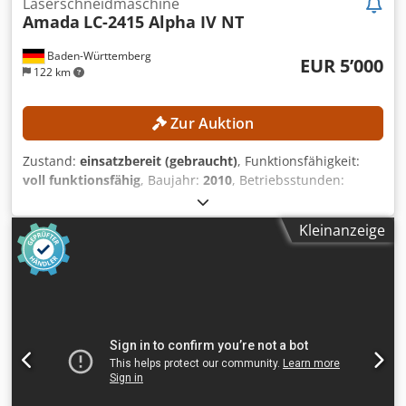
Laserschneidmaschine
Amada
LC-2415 Alpha IV NT
Baden-Württemberg
EUR 5’000
122 km
Zur Auktion
Zustand:
einsatzbereit (gebraucht)
, Funktionsfähigkeit:
voll funktionsfähig
, Baujahr:
2010
, Betriebsstunden:
21’713 h
, Maschinen-/Fahrzeugnummer:
007
,
Laserleistung:
4’000 W
, Blechstärke Stahl (max.):
12 mm
,
Kleinanzeige
Blechstärke Edelstahl (max.):
10 mm
, Blechstärke
Aluminium (max.):
8 mm
, Verfahrweg X-Achse:
2’520 mm
,
Verfahrweg Y-Achse:
1’550 mm
, Verfahrweg Z-Achse:
300
mm
, Kein Mindestpreis - garantierter Verkauf zum
höchsten Gebot! Die Maschine wurde jährlich (zuletzt
Dezember 2025) gewartet (Protokolle liegen vor)! Laser
Turbo-Blower wurde 2021 getauscht. Die X-Achse und Y-
Achse wurden 2023 bei 27066 Einschaltstunden erneuert.
TECHNISCHE DETAILS Verfahrweg X-Achse: 2.520 mm