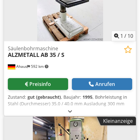
1
/
10
Säulenbohrmaschine
ALZMETALL
AB 35 / S
Ahaus
592 km
Preisinfo
Anrufen
Zustand:
gut (gebraucht)
, Baujahr:
1995
, Bohrleistung in
Stahl (Durchmesser) 35.0 / 40.0 mm Ausladung 300 mm
Bohrhub 180 mm Drehzahl 65.0 - 1.750 U/min Tischgröße
615 x 420 mm Säulendurchmesser 155 mm Vorschub 0.1 /
Kleinanzeige
0.2 / 0.3 mm/U Spindelaufnahme MK 4 MK Motorleistung
0.9 / 1.5 kW Gewicht 450 kg Abmessung L-B-H 800 x 650 x
1850 mm Ausstattung: - robuste Säulenbohrmaschine -