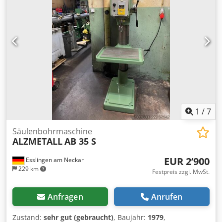
stufenlose Geschwindigkeitsverstellung (Keilriemen) -
automatischer Spindelvorschub Djdpfx Ahszl E Uhskock *
mit elektromagnetischer Einrückung - polumschaltbarer
Motor - R/L Lauf der Bohrspindel - Bohrtiefenfestanschlag -
Maschinentisch mit 2x T-Nuten * höhenverstellbar über
Handkurbel - NOT Aus Taster vorne - Bedienungsanleitung
(PDF)
1
/
7
Säulenbohrmaschine
ALZMETALL
AB 35 S
EUR 2’900
Esslingen am Neckar
229 km
Festpreis zzgl. MwSt.
Anfragen
Anrufen
Zustand:
sehr gut (gebraucht)
, Baujahr:
1979
,