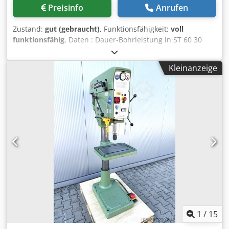
Preisinfo
Anrufen
Zustand:
gut (gebraucht)
, Funktionsfähigkeit:
voll
funktionsfähig
, Daten : Dauer-Bohrleistung in ST 60 30
mm 12 Drehzahlstufen 60 – 2240 U/min Spindelmotor 1,1 /
1,6 kW . Dcsdpfxozl Exme Ahkok Ausladung ca. 320 mm
Kleinanzeige
Spindelhub 170 mm Säulendurchmesser ca. 120 mm .
1
/
15