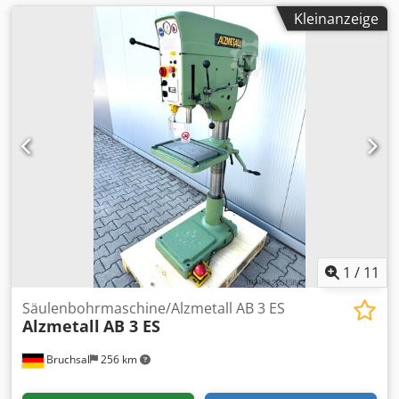
Kleinanzeige
1
/
11
Säulenbohrmaschine/Alzmetall AB 3 ES
Alzmetall
AB 3 ES
Bruchsal
256 km