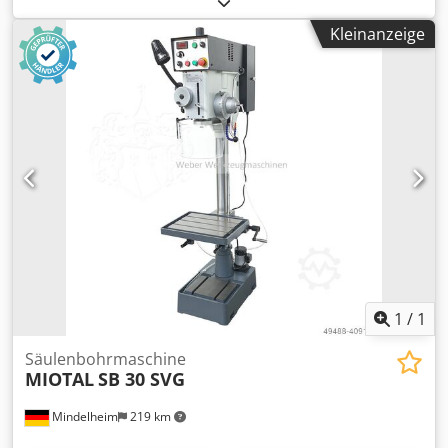
Ausladung: 260 mm Abstand Spindel/Tisch: 90 bis 840 mm
Kleinanzeige
Tischflaeche: 500 x 365 mm Saeulendurchmesser: 110 mm
Gesamthoehe: 1.855 mm Gewicht: 250 kg Motor
polumschaltbar: 0,8/1,5 kW Spindeldrehzahlen stufenlos
Bereich A: 80 - 1.440 min-1 Bereich B: 180 - 3.200 min-1
Digitalanzeige fuer Drehzahl serienmaessig.
1
/
1
Säulenbohrmaschine
MIOTAL
SB 30 SVG
Mindelheim
219 km