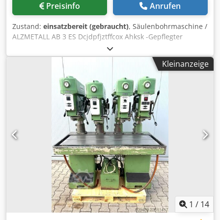
Preisinfo
Anrufen
Zustand:
einsatzbereit (gebraucht)
, Säulenbohrmaschine /
ALZMETALL AB 3 ES Dcjdpfjztffcox Ahksk -Gepflegter
Originalzustand -Bohrleistung / Stahl max. 35mm -
Ausladung ca. 280mm -Tischgröße ca. 600x470mm -
Kleinanzeige
Bohrhub ca. 180mm -Kegelaufnahme MK 3 -Stufenlose
Drehzahlregulierung -Drehzahlbereich 65 - 1750 U/min -
Bohrtiefenanschlag -Spindelschutzeinrichtung -Not /Aus -
Fußschalter -Analoge Drehzahlanzeige -Bohrfutter -
Dokumentation Abmaße: LxBxH 1,2x0,8x2 Meter / Gewicht
ca. 500Kg
1
/
14