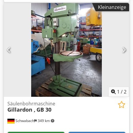
Bohrspindelaufnahme MK 3 - 4 Vorschübe 0,1 - 0,16 - 0,25
Kleinanzeige
- 0,4 mm/U - Bohrspindeldrehzahlen in Getriebestufen 95 -
2000 U/min - Rechts - Linkslauf - Bohrspindelhub 160 mm -
Ausladung 350 mm - Tisch mit 3 T-Nuten höhenverstellbar
340 x 320 mm Djdpfszm Tw Hjx Ahkeck - Tisch ist links +
rechts neigbar - max. Abstand Tisch – Bohrspindel 500 mm
- max. Abstand bearbeitete Grundplatte – Bohrspindel
1050 mm - Säulendurchmesser 160 mm - Beleuchtung -
Kühlmitteleinrichtung - Antrieb 400 V / 2,4 kW - Platzbedarf
ca. B 600 x H 1950 x T 800 mm - Gewicht ca. 350 kg
1
/
2
Säulenbohrmaschine
Gillardon ,
GB 30
Schwabach
349 km