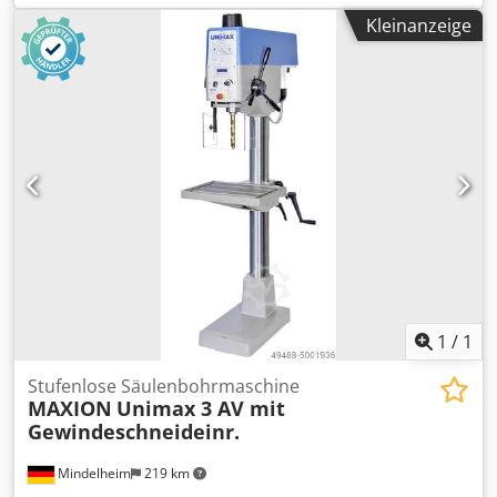
- 2000 1/min Tischgröße: 470 x 420 mm
Kleinanzeige
Säulendurchmesser: 100 mm Motorleistung: 0,75 kW
Gewicht, ca.: 200 kg Abmessungen (BxTxH), ca.: 630 x 850 x
1760 mm Ausstattung: - Stufenlose Drehzahlverstellung
mit digitaler Anzeige - Höhenverstellbare
Spindelschutzeinrichtung mit Mikroendschalter -
Grundplatte mit T-Nuten - Not-Aus-Schlagtaster - Sterngriff
- CE
1
/
1
Stufenlose Säulenbohrmaschine
MAXION
Unimax 3 AV mit
Gewindeschneideinr.
Mindelheim
219 km