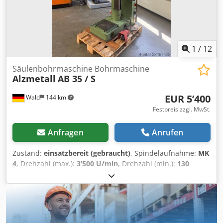
1
/
12
Säulenbohrmaschine Bohrmaschine
Alzmetall
AB 35 / S
EUR 5’400
Wald
144 km
Festpreis zzgl. MwSt.
Anfragen
Anrufen
Zustand:
einsatzbereit (gebraucht)
, Spindelaufnahme:
MK
4
, Drehzahl (max.):
3’500 U/min
, Drehzahl (min.):
130
U/min
, Ausladung:
300 mm
, Alzmetall AB 35 / S
Bohrmaschine Säulenbohrmaschine Pinolenhub: 180mm
Ausladung: 300mm Aufnahme: MK 4 Bohrfutter: 3-16mm
Dcodpfx Ahozqy I Tskok Stufenlose Drehzahl: 130 - 3500
U/min Vorschub: 0,1 - 0,2 - 0,3 U/min