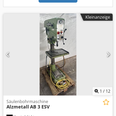
Mehrwertsteuer/Differenzbesteuerung: Mehrwertsteuer
abzugsfähig für Unternehmer Lieferung und
Inzahlungnahme jederzeit möglich für alles aus dem
Industriebereich Lukas van Rossum
Kleinanzeige
1
/
12
Säulenbohrmaschine
Alzmetall
AB 3 ESV