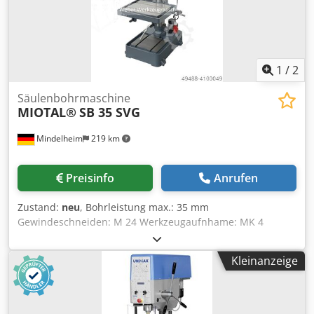
1
/
2
Säulenbohrmaschine
MIOTAL®
SB 35 SVG
Mindelheim
219 km
Preisinfo
Anrufen
Zustand:
neu
, Bohrleistung max.: 35 mm
Gewindeschneiden: M 24 Werkzeugaufnhame: MK 4
Spindeldrehzahlen, stufenlos: 65 - 2000 U/min Ausladung:
265 mm Bohrtiefe: 150 mm Pinolenvorschub: 0,05 / 0,1 /
Kleinanzeige
0,2 mm/U Säulendurchmesser: 115 mm Tischgröße / T-
Nutengröße: 685 x 485 mm / 14 mm Motorleistung: 1,5 kW
Maschinenabmessung (B x T x H): 950 x 580 x 2000 mm
Gewicht ca.: 385 kg Merkmale: - Varioantrieb für