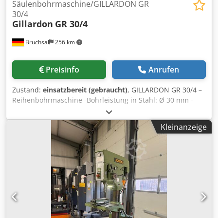
Säulenbohrmaschine/GILLARDON GR
30/4
Gillardon
GR 30/4
Bruchsal
256 km
Preisinfo
Anrufen
Zustand:
einsatzbereit (gebraucht)
, GILLARDON GR 30/4 –
Reihenbohrmaschine -Bohrleistung in Stahl: Ø 30 mm -
Spindelaufnahme: MK 3 -Bohrhub: 120 mm -
Spindeldrehzahl: 45–1.850 U/min -Stufenlose
Kleinanzeige
Drehzahlregulierung Dcjdpfozr U H Hex Ahkek -
Bohrtiefenanschlag -Analoge Drehzahlanzeige -
Antriebsleistung je Bohrkopf: 2,2 kW -Betriebsspannung:
380 V / 50 Hz -Ausladung: 295 mm -Max. Abstand Spindel –
Tisch: 550 mm -Tischgröße: ca. 2.000 × 660 mm -
Kühlmitteleinrichtung -Dokumentation Abmaße: LxBxH
2,0x0,7x2,0 Meter / Gewicht 2000Kg