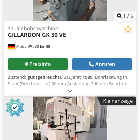
1
/
5
Säulenbohrmaschine
GILLARDON
GK 30 VE
Malsch
230 km
Preisinfo
Anrufen
Zustand:
gut (gebraucht)
, Baujahr:
1989
, Bohrleistung in
Stahl (Durchmesser) 30 mm Ausladung 300 mm Bohrhub
150 mm Kreuztisch 600 x 180 Gesamtleistungsbedarf 1,5
kW Dsdpfxezmix Hj Ahkjck Maschinengewicht ca. 1,1 t
Kleinanzeige
Raumbedarf ca. 1,0 x 1,0 x 2,2 m Säulenbohrmaschine mit
Kreuztisch und 3-fach Digitalanzeige. Automatischer
Vorschub muss geprüft werden.