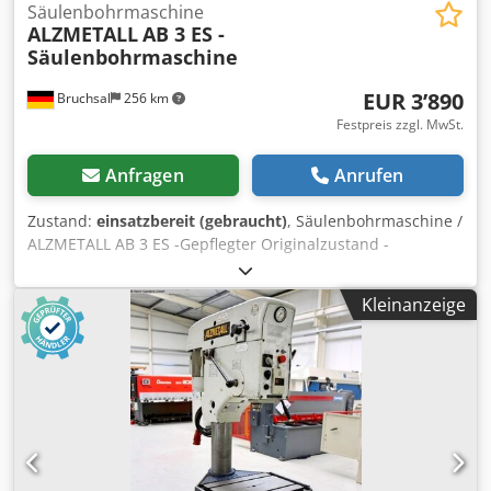
Säulenbohrmaschine
ALZMETALL
AB 3 ES -
Säulenbohrmaschine
EUR 3’890
Bruchsal
256 km
Festpreis zzgl. MwSt.
Anfragen
Anrufen
Zustand:
einsatzbereit (gebraucht)
, Säulenbohrmaschine /
ALZMETALL AB 3 ES -Gepflegter Originalzustand -
Bohrleistung / Stahl max. 35mm -Ausladung ca. 280mm -
Tischgröße ca. 600x470mm -Bohrhub ca. 180mm -
Kleinanzeige
Kegelaufnahme MK 3 -Stufenlose Drehzahlregulierung -
Drehzahlbereich 65 - 1750 U/min -Bohrtiefenanschlag -
Spindelschutzeinrichtung -Not /Aus -Fußschalter -Analoge
Drehzahlanzeige -Bohrfutter -Dokumentation Abmaße:
LxBxH 1,2x0,8x2 Meter / Gewicht ca. 500Kg Dedpfx Ahozkv
N Tekock Irrtümer / Eingabefehler vorbehalten