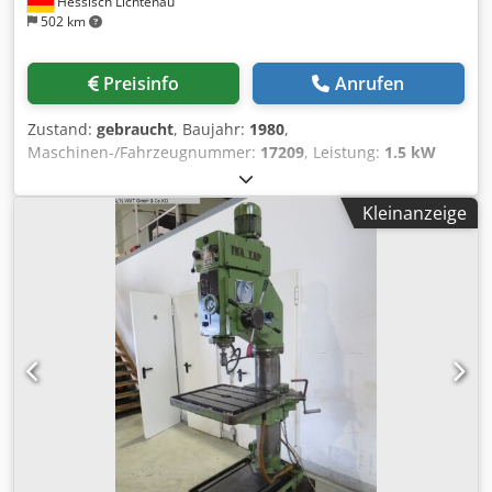
Hessisch Lichtenau
502 km
Preisinfo
Anrufen
Zustand:
gebraucht
, Baujahr:
1980
,
Maschinen-/Fahrzeugnummer:
17209
, Leistung:
1.5 kW
(2.04 PS)
, Eingangsspannung:
400 V
, Eingangsfrequenz:
50
Hz
, Spindelaufnahme:
MK 3
, Höheneinstelltyp:
Kleinanzeige
mechanisch
, Drehzahl (max.):
1’750 U/min
, Drehzahl
(min.):
130 U/min
, Gesamthöhe:
2’000 mm
, Ausladung:
290
mm
, Ausstattung:
Drehzahl stufenlos einstellbar
,
Gebrauchte Säulenbohrmaschine Hersteller: Alzmetall Typ:
AB 3 ESV Maschinennummer: 17209 Baujahr: 1980
Bohrleistung in Guss: Ø 35 mm Bohrleistung in Stahl
(Durchmesser): 28 mm Spindeldrehzahl über 2
Getriebestufen, 2 Motordrehzahlen und stufenlos über
Variatorgetriebe 130 - 1750 U/min. Spindelaufnahme: MK 3
Vorschub: 0,1; 0,2; 0,3 manuell/automatisch mm/U
Abstand Spindel/Tisch min/max.: 80 - 680 mm
Tischaufspannfläche:: 500 x 370 mm Tisch drehbar: 360 °