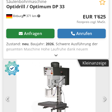
Säulenbohrmaschine
Optidrill / Optimum
DP 33
EUR 1’625
Bitburg
371 km
Festpreis zzgl. MwSt.
Anfragen
Anrufen
Zustand:
neu
, Baujahr:
2026
, Schwere Ausführung der
gesamten Maschine Hohe Laufruhe dank neuem
Spindeldesign Industriemotor Separatem Not-Halt-
Schlagschalter Bohrtiefenanschlag LED-Maschinenleuchte
Kleinanzeige
im Bohrkopf integriert Präzise gearbeiteter, stabiler
Bohrtisch mit diagonal verlaufenden T-Nuten mit
umlaufende Kühlwasserrinne Bohrtisch ± 45° neigbar und
360° drehbar Keilriemenabdeckung mit
Sicherheitsschalter Präzisions-Spindelbohrung
Maschinenbedienung Sicherheitselektrik in 24 V
Gleichspannung Garantierte Rundlaufgenauigkeit ≤ 0,02
mm in der Bohrspindel gemessen Dickwandige Stahlsäule
für hohe Kraftaufnahme und Stabilität Massive, groß