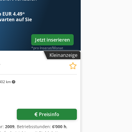
ab EUR 4.49
*
arten auf Sie
Jetzt inserieren
*pro Inserat/Monat
Kleinanzeige
5
402 km
Preisinfo
hr:
2009
, Betriebsstunden:
6’000 h
,