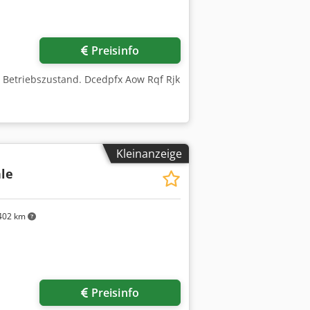
Preisinfo
m Betriebszustand. Dcedpfx Aow Rqf Rjk
Kleinanzeige
le
402 km
Preisinfo