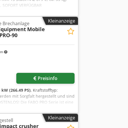
SE, SOFORT VERFÜGBAR
Kleinanzeige
e Brechanlage
Equipment
Mobile
 PRO-90
km
Preisinfo
 kW (266.49 PS)
, Kraftstofftyp:
erden mit Sorgfalt hergestellt und sind
STENLOS! Die FABO PRO Serie ist eine
s für Kalkstein und andere
UPTMERKMALE: * Geschlossener
Kleinanzeige
estell
ariiert je nach Materialzufuhr und
 impact crusher
d auf einem einzigen, speziell