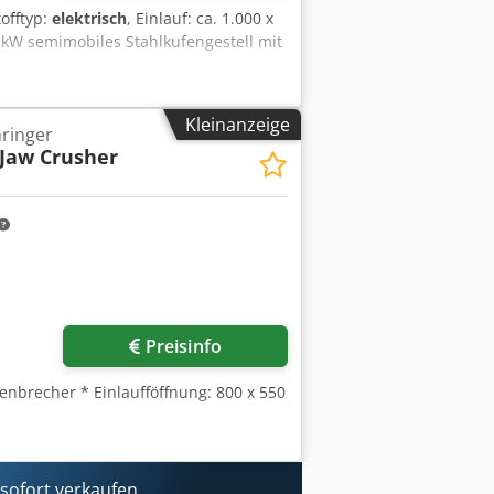
tofftyp:
elektrisch
, Einlauf: ca. 1.000 x
 kW semimobiles Stahlkufengestell mit
Kleinanzeige
ringer
Jaw Crusher
Preisinfo
kenbrecher * Einlaufföffnung: 800 x 550
ofort verkaufen