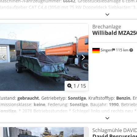
Maschinen-/Fahrzeugnummer:
66642
, Grobstücksiebanlage 6 cbm A
Bandaufgeber CAT C4.4 (3054) mit 75 kW Doppeldeck Siebkasten: 3.
zu 300 t/h Transportgewicht: ca. 23.000 kg inkl. diverse Ersatzsieb
Brechanlage
Willibald
MZA25
Singen
115 km
1
/
15
Zustand:
gebraucht
, Getriebetyp:
Sonstige
, Kraftstofftyp:
Benzin
, E
Emissionsklasse:
keine
, Federung:
Sonstige
, Baujahr:
1990
, Betrie
Sonstige
, * 2078 Betriebsstunden * Schlegel links und rechts neu *
Steckwellen neu * 1 Stk. Spannrolle neu Dcodpfx Aoy Hbw Dek Ejk .
Schlagmühle DAVI
David
Percussio