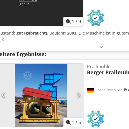
1
/
9
Zustand:
gut (gebraucht)
, Baujahr:
2003
, Die Maschine ist in gute
Ejk
itere Ergebnisse:
Prallmühle
Berger
Prallmüh
Oberleichtersbach
1
/
5