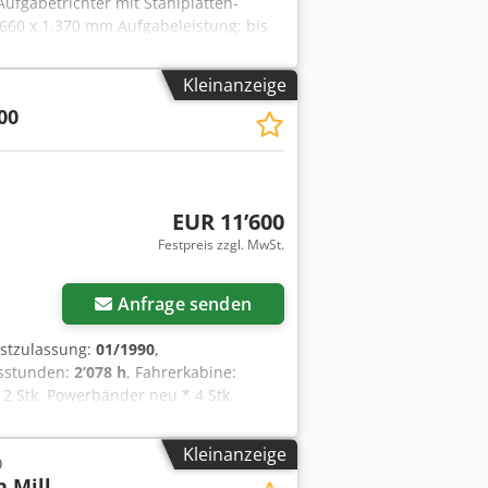
ufgabetrichter mit Stahlplatten-
660 x 1.370 mm Aufgabeleistung: bis
beläge Dsdpoznl Hiofx Ak Esck
Kleinanzeige
00
EUR 11’600
Festpreis zzgl. MwSt.
Anfrage senden
rstzulassung:
01/1990
,
bsstunden:
2’078 h
, Fahrerkabine:
 2 Stk. Powerbänder neu * 4 Stk.
.. Gebrauchtwagen, inkl. Mwst.
Kleinanzeige
D
n Mill