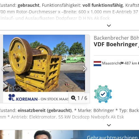
Zustand:
gebraucht
, Funktionsfähigkeit:
voll funktionsfähig
, Krafts
700 mm Rotor-Durchmesser x –Breite: 600 x 1.000 mm E-Antrieb 37
Einlauf- und Auslaufkasten Dodpfxezr D H Ns Ak Eock
Backenbrecher Böh
VDF Boehringer
Maastricht
487 km
1
/
6
Zustand:
einsatzbereit (gebraucht)
, * Marke: Böhringer * Typ: Bac
mm * Antrieb: Elektromotor, 55 kW Dcsdozp Nwbopfx Ak Esk
Gebrauchtmaschinen s