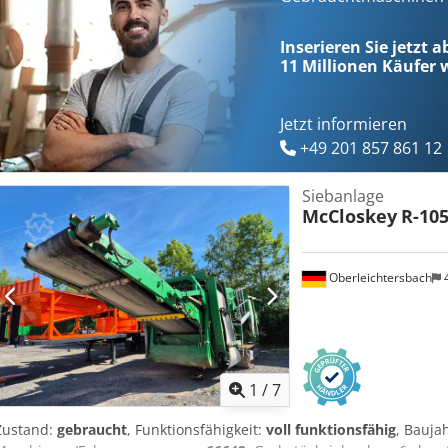
Inserieren Sie jetzt 
11 Millionen
Käufer w
Jetzt informieren
+49 201 857 861 12
Siebanlage
McCloskey
R-10
Oberleichtersbach
1
/
7
Zustand:
gebraucht
, Funktionsfähigkeit:
voll funktionsfähig
, Bauja