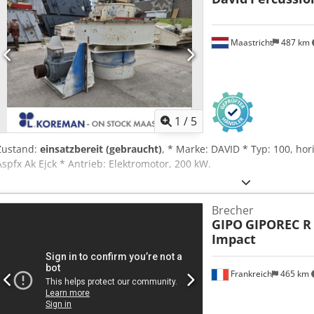
Maastricht
487 km
1
/
5
Zustand:
einsatzbereit (gebraucht)
, * Marke: DAVID * Typ: 100, hor
Aspfx Ak Ejck * Antrieb: Elektromotor, 200 kW.
Brecher
GIPO
GIPOREC R
Impact
Frankreich
465 km