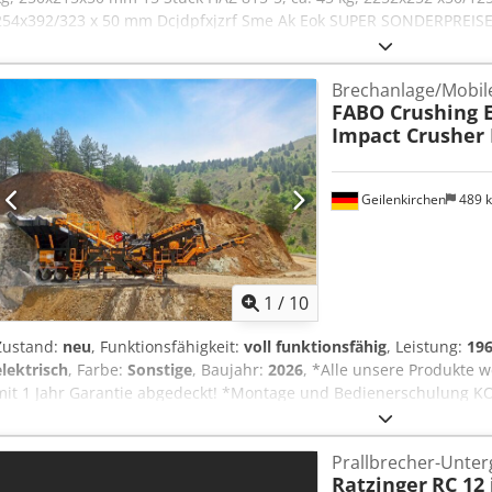
254x392/323 x 50 mm Dcjdpfxjzrf Sme Ak Eok SUPER SONDERPREI
Zwischenverkauf vorbehalten
Brechanlage/Mobil
FABO Crushing 
Impact Crusher
Geilenkirchen
489 
1
/
10
Zustand:
neu
, Funktionsfähigkeit:
voll funktionsfähig
, Leistung:
196
elektrisch
, Farbe:
Sonstige
, Baujahr:
2026
, *Alle unsere Produkte w
mit 1 Jahr Garantie abgedeckt! *Montage und Bedienerschulung KO
mobile Brechanlage im geschlossenen Kreislauf, die sich besonder
Gesteinsarten mit weichem oder mittlerem Härtegrad eignet. HA
Prallbrecher-Unterg
Brechkreislauf bis zur gewünschten Endkorngröße * Die Kapazität v
Ratzinger
RC 12
den zu brechenden Endprodukt-Abmessungen. * Alle Maschinen sin