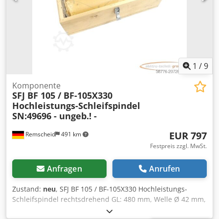
1
/
9
Komponente
SFJ BF 105 / BF-105X330
Hochleistungs-Schleifspindel
SN:49696 - ungeb.! -
EUR 797
Remscheid
491 km
Festpreis zzgl. MwSt.
Anfragen
Anrufen
Zustand:
neu
, SFJ BF 105 / BF-105X330 Hochleistungs-
Schleifspindel rechtsdrehend GL: 480 mm, Welle Ø 42 mm,
Flansch Ø 98 mm, Kegel Ø 53,5 auf 51,5 mm, innen Ø 36