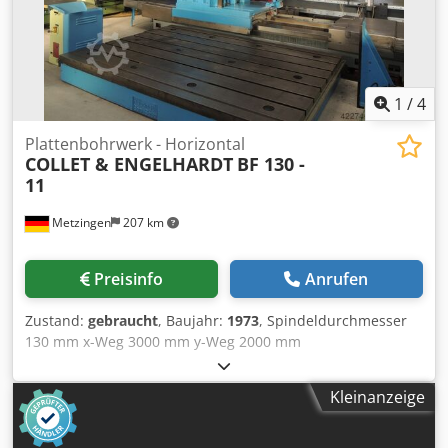
1
/
4
Plattenbohrwerk - Horizontal
COLLET & ENGELHARDT
BF 130 -
11
Metzingen
207 km
Preisinfo
Anrufen
Zustand:
gebraucht
, Baujahr:
1973
, Spindeldurchmesser
130 mm x-Weg 3000 mm y-Weg 2000 mm
Gesamtleistungsbedarf 4,5 kW Maschinengewicht ca. 30 t
Bohrspindel-Ø 130 mm Spindelaufnahme 50 SK
Kleinanzeige
Arbeitsbereich: x - Ständer längs 3.000 mm y -
Spindelkasten vertikal 2.000 mm z - Spindelhub 1.000 mm
Tischplatte unten 3.300 x 2.400 mm Belastung pro m2 10