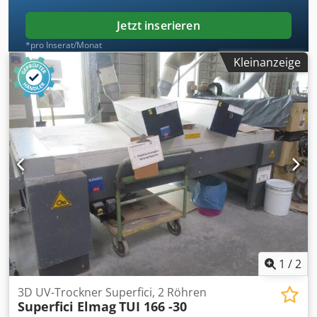
Jetzt inserieren
*pro Inserat/Monat
Kleinanzeige
1
/
2
3D UV-Trockner Superfici, 2 Röhren
Superfici Elmag
TUI 166 -30