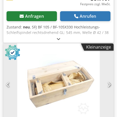
Festpreis zzgl. MwSt.
Anfragen
Anrufen
Zustand:
neu
, SFJ BF 105 / BF-105X330 Hochleistungs-
Schleifspindel rechtsdrehend GL: 545 mm, Welle Ø 42 / 38
mm Flansch Ø 98 mm, Kegel Ø 53,5 auf 51,5 mm, innen Ø
36 mm SN:49283 ,ungebraucht in geöffneter
Kleinanzeige
Originalverpackung, 100% funktionsfähig, Lieferumfang
gem. Fotos Crsdpfx Aox Eukbjmyef