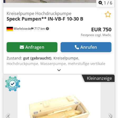
1
/
6
Kreiselpumpe Hochdruckpumpe
Speck Pumpen**
IN-VB-F 10-30 B
EUR 750
Wiefelstede
717 km
Festpreis zzgl. MwSt.
Anfragen
Anrufen
Zustand:
gut (gebraucht)
, Kreiselpumpe,
Hochdruckpumpe, Wasserpumpe, mehrstufige vertikale
Zentrifugalpumpe -Antrieb: 1,5 kW 2910 U/min -max.
Förderleistung: 23,6 m³/h -max. Druck: bar -max.
Kleinanzeige
Tempertur: 100 °C -Anzahl: 1 Stück vorhanden Cedpfx
Aedzrykjmyjrf -Abmessungen: 250/300/H755 mm -Gewicht:
60 kg