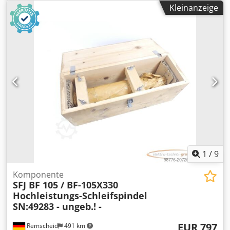
mm SN:49696 ,ungebraucht in geöffneter
Kleinanzeige
Originalverpackung, 100% funktionsfähig, Lieferumfang
gem. Fotos Crsdpfx Amox Eukzjyef
1
/
9
Komponente
SFJ BF 105 / BF-105X330
Hochleistungs-Schleifspindel
SN:49283 - ungeb.! -
EUR 797
Remscheid
491 km