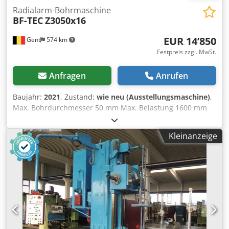
Radialarm-Bohrmaschine
BF-TEC
Z3050x16
EUR 14’850
Gent
574 km
Festpreis zzgl. MwSt.
Anfragen
Anrufen
Baujahr:
2021
, Zustand:
wie neu (Ausstellungsmaschine)
,
Max. Bohrdurchmesser 50 mm Max. Belastung 1600 mm
Min.-max. Abstand Spindel-Fußplatte 350 -1220 mm
Spindeldrehzahlen (16)25-2000 TPM Spindel MK5
Kleinanzeige
Spindelverschiebung 320 mm Spindelvorschub (16) 0,04-
3,2 Bohrkopfverschiebung 1250 mm Tischgröße
500x630mm Motorleistung 4 kW Csdpfx Aeh H Ediemyerf