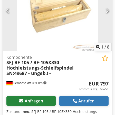
1
/
8
Komponente
SFJ BF 105 / BF-105X330
Hochleistungs-Schleifspindel
SN:49687 - ungeb.! -
EUR 797
Remscheid
491 km
Festpreis zzgl. MwSt.
Anfragen
Anrufen
Zustand:
neu
, SFJ BF 105 / BF-105X330 Hochleistungs-