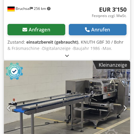
our platform.
EUR 3’150
Bruchsal
256 km
Festpreis zzgl. MwSt.
Anfragen
Anrufen
Zustand:
einsatzbereit (gebraucht)
, KNUTH GBF 30 / Bohr
& Fräsmaschine -Digitalanzeige -Baujahr 1986 -Max.
Bohrleistung / Stahl 32mm -Drehzahlbereich 100 - 2900
U/min -Drehzahlstufen
Kleinanzeige
100/205/345/440/695/885/1450/2900 U/min -Kreuztisch mit
T- Nuten -Manuelle Pinole -Höhenverstellbarer Bohrkopf -
Bohr / Fräskopf schwenkbar -Bohrfutter Codpfx
Amjzkrmbsyjrf Abmaße: LxBxH 0,9x0,7x1,8 Meter / 550Kg
Irrtümer / Eingabefehler vorbehalten