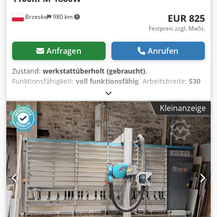
EUR 825
Brzesko
980 km
Festpreis zzgl. MwSt.
Anfragen
Anrufen
Zustand:
werkstattüberholt (gebraucht)
,
Funktionsfähigkeit:
voll funktionsfähig
, Arbeitsbreite:
530
mm
, Gesamtgewicht:
46 kg
, Garantiezeit:
12 Monate
, Die
Poliermaschine Hako Super 53/1100 ist ein hocheffizientes
Kleinanzeige
Gerät, das auch für härteste Arbeiten in Großflächigen
Anlagen geeignet ist. Während der umfassenden
Inspektion und Renovierung überprüfte unser Serviceteam
die Maschine gründlich auf jede Funktion. Alle
mechanischen Teile mit Abnutzung und Verschleißspuren
wurden durch neue ersetzt. Dies gewährleistet einen
langen und störungsfreien Betrieb, ohne dass in Zukunft
zusätzliche Investitionen an der Maschine erforderlich
sind. Das Gerät ist jetzt in einwandfreiem Zustand, sofort
bereit zur Arbeit. Die Maschine hat eine 12 Monatige
Garantie (außer auf Verschleißteile). Produktvorteile und