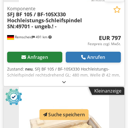
Komponente
SFJ BF 105 / BF-105X330
Hochleistungs-Schleifspindel
SN:49701 - ungeb.! -
EUR 797
Remscheid
491 km
Festpreis zzgl. MwSt.
Anfragen
Anrufen
Zustand:
neu
, SFJ BF 105 / BF-105X330 Hochleistungs-
Schleifspindel rechtsdrehend GL: 480 mm, Welle Ø 42 mm,
Flansch Ø 98 mm, Kegel Ø 53,5 auf 51,5 mm, innen Ø 36
mm SN:49701 ,ungebraucht in geöffneter
Kleinanzeige
Originalverpackung, 100% funktionsfähig, Lieferumfang
gem. Fotos Csdpfx Ajx Euk Uomyjrf
Suche speichern