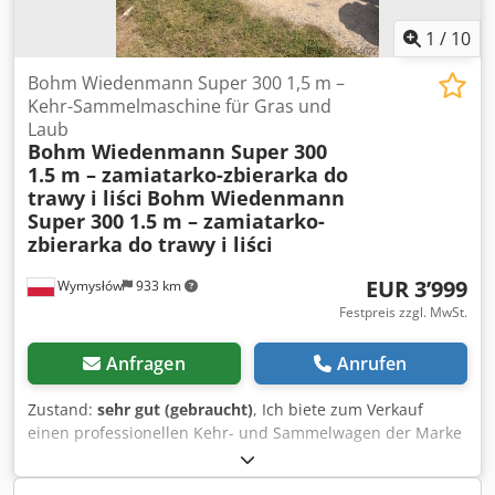
1
/
10
Bohm Wiedenmann Super 300 1,5 m –
Kehr-Sammelmaschine für Gras und
Laub
Bohm Wiedenmann Super 300
1.5 m – zamiatarko-zbierarka do
trawy i liści
Bohm Wiedenmann
Super 300 1.5 m – zamiatarko-
zbierarka do trawy i liści
EUR 3’999
Wymysłów
933 km
Festpreis zzgl. MwSt.
Anfragen
Anrufen
Zustand:
sehr gut (gebraucht)
, Ich biete zum Verkauf
einen professionellen Kehr- und Sammelwagen der Marke
Bohm Wiedenmann Super 300 mit einer Arbeitsbreite von
1,5 m an. Die Maschine ist für das Sammeln von