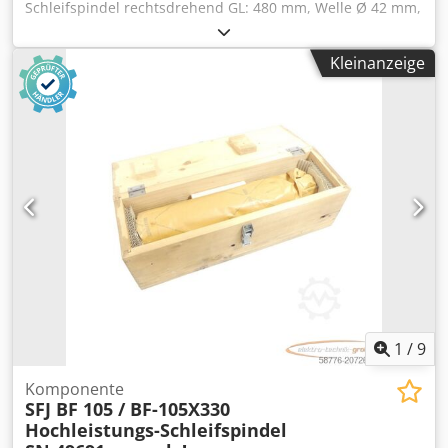
Schleifspindel rechtsdrehend GL: 480 mm, Welle Ø 42 mm,
Flansch Ø 98 mm, Kegel Ø 53,5 auf 51,5 mm, innen Ø 36
mm SN:49687 ,ungebraucht in geöffneter
Kleinanzeige
Originalverpackung, 100% funktionsfähig, Lieferumfang
gem. Fotos Csdpsx Euknefx Amyjrf
1
/
9
Komponente
SFJ BF 105 / BF-105X330
Hochleistungs-Schleifspindel