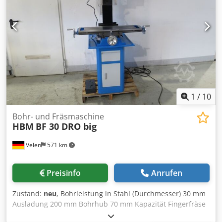
1
/
10
Bohr- und Fräsmaschine
HBM
BF 30 DRO big
Velen
571 km
Preisinfo
Anrufen
Zustand:
neu
, Bohrleistung in Stahl (Durchmesser) 30 mm
Ausladung 200 mm Bohrhub 70 mm Kapazität Fingerfräse
16 mm Spindelaufnahme MK3 Spindeldrehzahlen 50 -