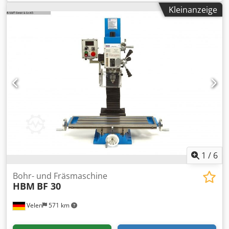
3000 U/min Tischverstellung quer 565 mm
Kleinanzeige
Tischverstellung längs 220 mm Tischaufspannfläche 840 x
210 mm Anschlußspannung 400 V Csdpfx Aeupxt Esmyjrf
max. Abstand zw. Arbeitstisch und Spindelnase max. 470
mm Gesamtleistungsbedarf 1,1 kW Maschinengewicht ca.
230 Kg Raumbedarf ca. 0,75 x 1,05 x 1,3 m Bohr- und
Fräsmaschine mit großem Tisch Digitalanzeige SINO 3-
Achsen. Digitalanzeige Pinolenhub. 2 Drehzahlstufen.
Links-/Rechts-Schalter Kopf schwenken links/Rechts 90°
Aufnahme MC 3 - B16. Bohrspannfutter 3 - 16 mm.
Spindelschutz. Maschinen-Untergestell otional ( 199 Euro)
inkl. Werkzeugbox mit diversen Werkzeugen
1
/
6
Bohr- und Fräsmaschine
HBM
BF 30
Velen
571 km