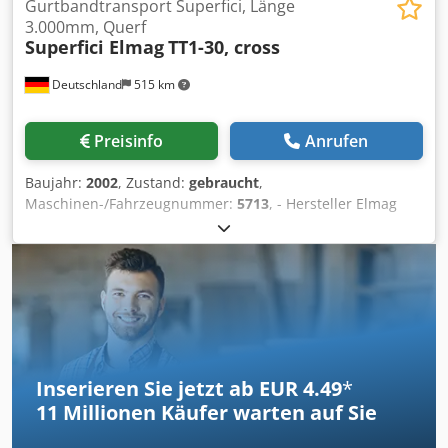
Gurtbandtransport Superfici, Länge
3.000mm, Querf
Superfici Elmag
TT1-30, cross
Deutschland
515 km
Preisinfo
Anrufen
Baujahr:
2002
, Zustand:
gebraucht
,
Maschinen-/Fahrzeugnummer:
5713
, - Hersteller Elmag
Superfici - Typ TT1-30 - Mit Querfahrwerk - Länge 3.000
mm - Arbeitsbreite 1.350 mm - Gesamtbreite 1.660 mm -
Arbeitshöhe 900 + - 20 mm - Höhenverstellbar - Standort,
am Lager - Volt, Hz 400 / 50 - Motorleistung 0,75 kW Cedsx
Url Uepfx Amysrf
Inserieren Sie jetzt ab EUR 4.49
*
11 Millionen
Käufer warten auf Sie