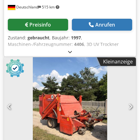
Deutschland
515 km
Preisinfo
Anrufen
Zustand:
gebraucht
, Baujahr:
1997
,
Maschinen-/Fahrzeugnummer:
4406
, 3D UV Trockner
Superfici inkl. Transport Auf den Bildern ist die Maschine
im unüberholten Zustand zu sehen. - Hersteller Superfici -
Kleinanzeige
Typ TU166-30 + 2 UVM55 - Baujahr 1997 - Arbeitsbreite
1300 mm - Anzahl der Röhren von oben 2 Stk. - Röhren
schräg angeordnet - Geeignet für Quecksilber Röhren -
Geeignet für Gallium Röhren - Röhrenleistung 80 W/cm -
Stufenschaltung 80/40 W/cm - Vorschub regelbar über
Handrad ~ 2 - 7,5 m/min - Standort, am Lager - Volt,Hz 400
/ 50 - Warennummer 8419 3200 Cjdjzf N Edopfx Amyorf