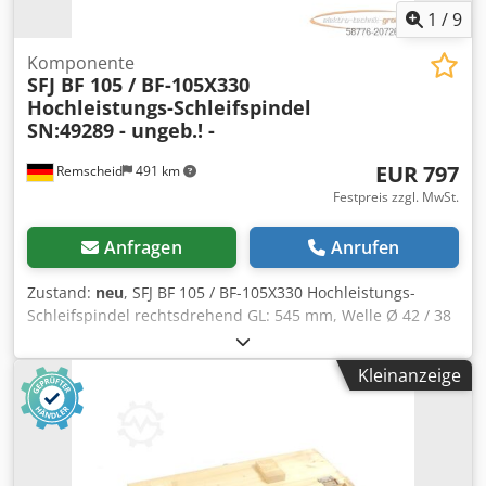
1
/
9
Komponente
SFJ BF 105 / BF-105X330
Hochleistungs-Schleifspindel
SN:49289 - ungeb.! -
EUR 797
Remscheid
491 km
Festpreis zzgl. MwSt.
Anfragen
Anrufen
Zustand:
neu
, SFJ BF 105 / BF-105X330 Hochleistungs-
Schleifspindel rechtsdrehend GL: 545 mm, Welle Ø 42 / 38
mm, Flansch Ø 98 mm, Kegel Ø 53,5 auf 51,5 mm, innen Ø
36 mm SN:49289 ,ungebraucht in geöffneter
Kleinanzeige
Originalverpackung, 100% funktionsfähig, Lieferumfang
gem. Fotos Crsdsx Eui Rjpfx Amyjf