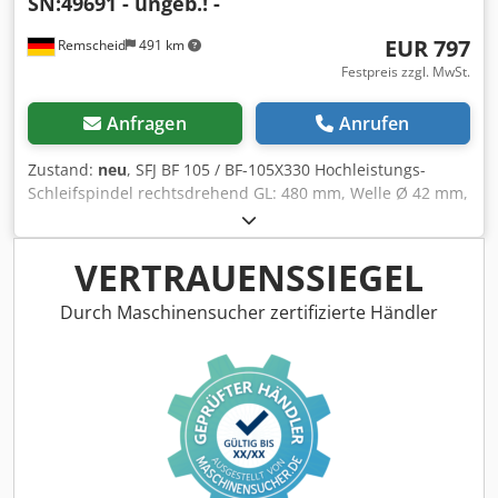
SN:49691 - ungeb.! -
EUR 797
Remscheid
491 km
Festpreis zzgl. MwSt.
Anfragen
Anrufen
Zustand:
neu
, SFJ BF 105 / BF-105X330 Hochleistungs-
Schleifspindel rechtsdrehend GL: 480 mm, Welle Ø 42 mm,
Flansch Ø 98 mm, Kegel Ø 53,5 auf 51,5 mm, innen Ø 36
mm SN:49691 ,ungebraucht in geöffneter
Originalverpackung, 100% funktionsfähig, Lieferumfang
VERTRAUENSSIEGEL
gem. Fotos Codpfx Aex Eukuomysrf
Durch Maschinensucher zertifizierte Händler