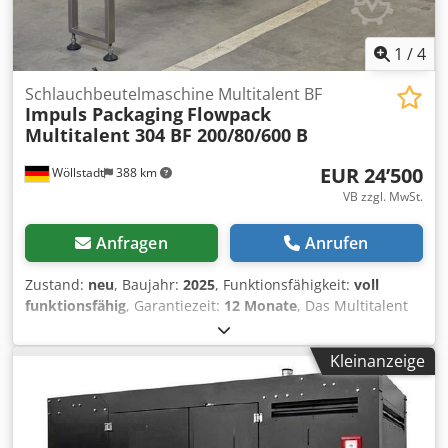
1
/
4
Schlauchbeutelmaschine Multitalent BF
Impuls Packaging
Flowpack
Multitalent 304 BF 200/80/600 B
EUR 24’500
Wöllstadt
388 km
VB zzgl. MwSt.
Anfragen
Anrufen
Zustand:
neu
, Baujahr:
2025
, Funktionsfähigkeit:
voll
funktionsfähig
, Garantiezeit:
12 Monate
, Das Multitalent
vereint herausragende Verarbeitung mit einem breiten
Arbeitsspektrum. Auch bietet unsere Maschine eine
Kleinanzeige
intuitive Bedienung, die Ihre Verpackungsprozesse
optimiert. Ein hochwertiger Materialabwickler mit
doppelter automatischer Rollenzentrierung sorgt für eine
präzise Materialführung. Darüber hinaus gewährleistet