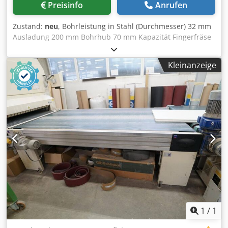
Preisinfo
Anrufen
Zustand:
neu
, Bohrleistung in Stahl (Durchmesser) 32 mm
Ausladung 200 mm Bohrhub 70 mm Kapazität Fingerfräse
16 mm Spindelaufnahme MK3 Spindeldrehzahlen 50 -
3000 U/min Tischverstellung quer 220 mm
Kleinanzeige
Tischverstellung längs 425 mm Tischaufspannfläche 700 x
210 mm max. Abstand zw. Arbeitstisch und Spindelnase
470 mm Gesamtleistungsbedarf 1,5 kW Codpfx
Ajupxlbjmysrf Maschinengewicht ca. 230 Kg Raumbedarf
ca. 0,75 x 1,05 x 1,2 m Bohr- und Fräsmaschine mit
Leistungsstarker 2-Gang-Motor. Luxus-Bedienfeld.
Aufnahme MC 3 - B16. Bohrspannfutter 3 - 16 mm. Links /
Rechts-Schalter. Spindelschutz. Feineinstellung.
Ausstoßkeil. Gewindestange für Werkzeug spannen
Zugehörige Tools.
1
/
1