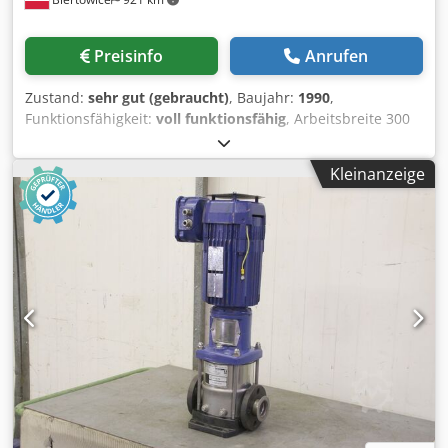
Preisinfo
Anrufen
Zustand:
sehr gut (gebraucht)
, Baujahr:
1990
,
Funktionsfähigkeit:
voll funktionsfähig
, Arbeitsbreite 300
mm Arbeitshöhe 140 mm Vorschubgeschwindigkeit 200
m/min Spindeldurchmesser 50 mm Spindelanordnung: 1.
Kleinanzeige
unten – 22 kW 2. oben – 22 kW 3. rechts – 18,5 kW 4. links –
18,5 kW 5. rechts – 18,5 kW 6. links – 22 kW 7. oben – 22 kW
Crodpfjy N N U Nex Amyef 8. unten – 22 kW 9. oben – 22
kW 10. unten – 22 kW 11. unten – 22 kW Kauf mit Zuführer
möglich + 17.900 Euro netto