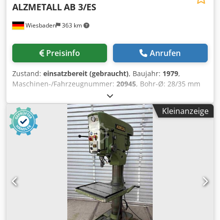
ALZMETALL
AB 3/ES
Wiesbaden
363 km
Preisinfo
Anrufen
Zustand:
einsatzbereit (gebraucht)
, Baujahr:
1979
,
Maschinen-/Fahrzeugnummer:
20945
, Bohr-Ø: 28/35 mm
Spindelaufnahme: MK 3 Ausladung: 293 mm Tischgröße:
400 x 400 mm Tisch an runder Säule schwenk- und über
Kleinanzeige
Handkurbel u. Zahnstange höhenverstellbar gr. Abstand
zw. Tisch u. Bohrpinole: 630 mm Dkedezh H I Uopfx An Ejr
Pinolenhub: 180 mm Spindeldrehzahlen in 4 Gruppen
stufenl. regelbar: 65 - 1750 Upm Antriebsmotor: 380 V,
0,9/1,5 kW Gewicht: 340 kg Platzbedarf: 600 x 920 x 1880
mm