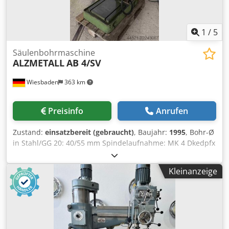
1
/
5
Säulenbohrmaschine
ALZMETALL
AB 4/SV
Wiesbaden
363 km
Preisinfo
Anrufen
Zustand:
einsatzbereit (gebraucht)
, Baujahr:
1995
, Bohr-Ø
in Stahl/GG 20: 40/55 mm Spindelaufnahme: MK 4 Dkedpfx
Aozh H D Non Eer Ausladung: 345 mm Tischgröße: 450 x
600 mm gr. Abstand zw. Tisch u. Bohrpinole: 785 mm
Kleinanzeige
Pinolenhub: 180 mm Spindeldrehzahlen in 4 Gruppen
durch polumschaltb. Motor u. Schaltgetriebe sowie
stufenlos regelbar: 160 - 1540 Upm 4 automatische
Vorschübe: 0,09; 0,12; 0,18 u. 0,22 mm/U Antriebsmotor:
380 V, 2,6/3,2 kW Gewicht: 640 kg Platzbedarf: 700 x 1150 x
2000 mm