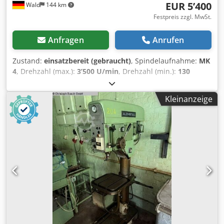
EUR 5’400
Wald
144 km
Festpreis zzgl. MwSt.
Anfragen
Anrufen
Zustand:
einsatzbereit (gebraucht)
, Spindelaufnahme:
MK
4
, Drehzahl (max.):
3’500 U/min
, Drehzahl (min.):
130
U/min
, Ausladung:
300 mm
, Alzmetall AB 35 / S
Bohrmaschine Säulenbohrmaschine Pinolenhub: 180mm
Kleinanzeige
Dkjdpjzqy I Tjfx An Eer Ausladung: 300mm Aufnahme: MK
4 Bohrfutter: 3-16mm Stufenlose Drehzahl: 130 - 3500
U/min Vorschub: 0,1 - 0,2 - 0,3 U/min
Gewindeschneideinrichtung Kühlmitteleinheit
Schraubstock Sie können gerne zu einer Besichtigung
vorbeikommen. Gerne können wir für Sie eine
Kostengünstige Spedition organisieren! Sie erhalten eine
ordentliche Rechnung. Für Ausländische Kunden kann
auch eine Nettorechnung erstellt werden. Vorraussetzung
ist eine gültige Ust.Indent.Nr. Zwischenverkauf
vorbehalten. Besuchen Sie unseren Shop und sehen Sie
sich auch unsere weiteren Angebote an. Angegebene