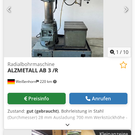
1
/
10
Radialbohrmaschine
ALZMETALL
AB 3 /R
Weißenhorn
220 km
Preisinfo
Anrufen
Zustand:
gut (gebraucht)
, Bohrleistung in Stahl
(Durchmesser) 28 mm Ausladung 700 mm Werkstückhöhe -
max. 1300 mm Werkzeugaufnahme MK3 Vorschübe 0,1-0,3
mm/U Spindeldrehzahlen 100-1.220 U/min
Kleinanzeige