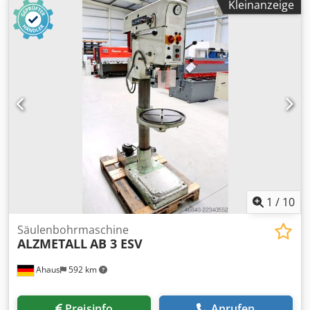
Kleinanzeige
0.2 / 0.3 mm/U Spindelaufnahme MK 4 MK Motorleistung
0.9 / 1.5 kW Gewicht 450 kg Abmessung L-B-H 800 x 650 x
1850 mm Ausstattung: - robuste Säulenbohrmaschine -
stufenlose Geschwindigkeitsverstellung (Keilriemen) -
automatischer Spindelvorschub * mit elektromagnetischer
Einrückung - polumschaltbarer Motor Dksdpfx Anszl E Uhj
Eer - R/L Lauf der Bohrspindel - Bohrtiefenfestanschlag -
Maschinentisch mit 2x T-Nuten * höhenverstellbar über
Handkurbel - NOT Aus Taster vorne - Bedienungsanleitung
(PDF)
1
/
10
Säulenbohrmaschine
ALZMETALL
AB 3 ESV
Ahaus
592 km
Preisinfo
Anrufen