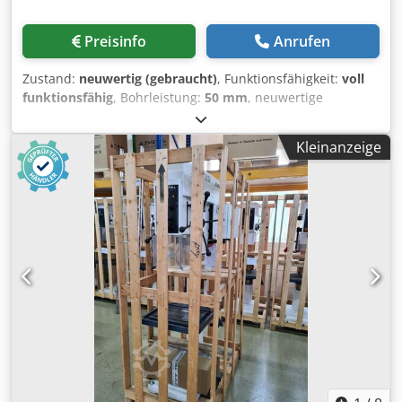
Preisinfo
Anrufen
Zustand:
neuwertig (gebraucht)
, Funktionsfähigkeit:
voll
funktionsfähig
, Bohrleistung:
50 mm
, neuwertige
Maschine in besonders stabiler Kastenständer-
Ausführung wird preislich entsprechend dem Zustand
Kleinanzeige
angeboten. --> bitte keine Privatanfragen ! Dksdpfezhi Sisx
An Eor