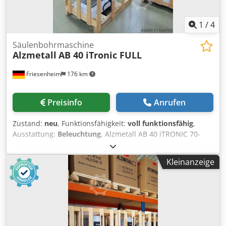
1
/
4
Säulenbohrmaschine
Alzmetall
AB 40 iTronic FULL
Friesenheim
176 km
Preisinfo
Anrufen
Zustand:
neu
, Funktionsfähigkeit:
voll funktionsfähig
,
Ausstattung:
Beleuchtung
, Alzmetall AB 40 iTRONIC 70-
4000U/min Säulenbohrmaschine Zustand: neu
Bohrvermögen Stahl E335 (ST 60) : 50 mm
Kleinanzeige
Gewindeschneiden Stahl: E335 (ST 60): M 30
Spindelaufnahme: MK 4 Spindelhub: 160 mm Ausladung:
300 mm Säulendurchmesser: 145 mm SpindeldrehzahlL
U/MIN: 70 – 4.000 Dodsy S Aryspfx An Eekr Leistung: 1,8 /
2,9 KW Ausstattung: 7“ TFT – LCD-Display mit Touch-
Funktion Gewindeschneideinrichtung Drehzahleinstellung