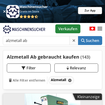
Maschinensucher
Zur App
Gratis im Store
Verkaufen
Suchen
Alzmetall Ab gebraucht kaufen
(143)
Filter
Relevanz
Alzmetall
Alle Filter entfernen
Kleinanzeige