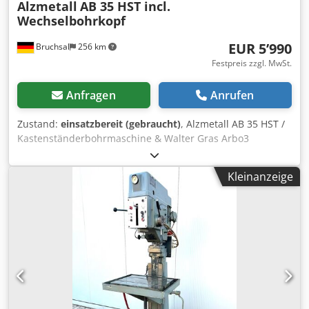
Alzmetall
AB 35 HST incl.
Wechselbohrkopf
EUR 5’990
Bruchsal
256 km
Festpreis zzgl. MwSt.
Anfragen
Anrufen
Zustand:
einsatzbereit (gebraucht)
, Alzmetall AB 35 HST /
Kastenständerbohrmaschine & Walter Gras Arbo3
Wechselkopf -Bohrleistung / Stahl ca. 40mm -Bohrleistung
/ Guss ca. 45mm -Gewindeschneiden Max. M25 Dksdpfx
Kleinanzeige
Aozn Unvon Esr -Spindelaufnahme MK 4 -Spindelhub
180mm -Drehzahlbereich (STUFENLOS) 65 - 1750 U/min -
Umschaltbarer Drehzahlbereich 130-480 / 480-1750 U/min
-Automatische Vorschübe 0,1-0,2-0,3mm/U -Bohrtiefe über
Tiefenskala einstellbar -Drehzahlanzeige -Rechts /
Linkslauf -Schwenkbarer Bohrkopf mit Werkzeug -
Höhenverstellbarer Arbeitstisch mittels Handkurbel -
Kühlmitteleinrichtung -Not / Aus -Arbeitsleuchte Abmaße:
LxBxH 1x0,8x2,1 Meter / Gewicht ca. 1200KG Irrtümer /