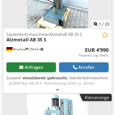
Eingabefehler vorbehalten
1
/
20
Säulenbohrmaschine/Alzmetall AB 35 S
Alzmetall
AB 35 S
EUR 4’990
Bruchsal
256 km
Festpreis zzgl. MwSt.
Anfragen
Anrufen
Zustand:
einsatzbereit (gebraucht)
, Ständerbohrmaschine
- ALZMETALL AB 35 S -Bohrleistung Stahl ca. 45mm -
Bohrleistung Guss ca. 48mm -Spindelaufnahme MK 4 -
Ausladung ca. 350mm -Bohrhub ca. 180mm -
Kleinanzeige
Spindeldrehzahlen / 2-Stufen / 65 - 1450 U/min
(STUFENLOS) -Automatische Vorschübe 0,1-0,2-0,3-
0,4mm/U -Bohrtiefenanschlag -Tischaufspannfläche ca.