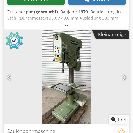
Zustand:
gut (gebraucht)
, Baujahr:
1979
, Bohrleistung in
Stahl (Durchmesser) 35.0 / 40.0 mm Ausladung 300 mm
Bohrhub 180 mm Drehzahl 110 - 1450 U/min Tischgröße Ø
455 mm Säulendurchmesser 155 mm Vorschub 0.1 / 0.2 /
Kleinanzeige
0.3 m/min Spindelaufnahme MK 4 MK Motorleistung 1.5
kW Dkedpfszl E Tksx An Esr Gewicht 450 kg Abmessung L-
B-H 800 x 650 x 1850 mm Ausstattung: - robuste
Säulenbohrmaschine (Keilriemen) - automatischer
Spindelvorschub - stufenlose Geschwindigkeitsverstellung
- Brtiefenfestanschlag - runder MaMaschinentisch mit T-
Nuten * höhenverstellbar über Handkurbel * drehbar -
NOT Aus Taster vorne - Kühlmitteleinrichtung mit sep.
Behälter - Bedienungsanleitung
1
/
4
Säulenbohrmaschine