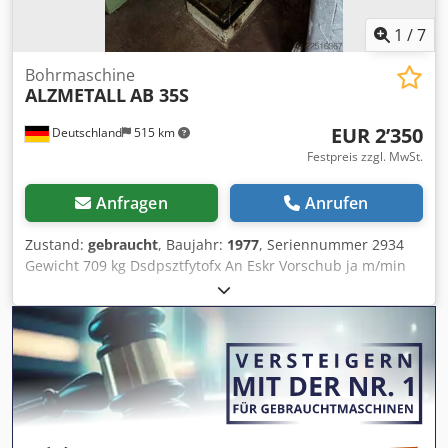
Firmennamen und Warenzeichen sind Eigentum Ihrer
Inhaber und dienen lediglich zur Identifikation und
1
/
7
Beschreibung der Produkte. Abweichungen von
technischen Daten sowie Irrtümer in der Beschreibung des
Bohrmaschine
ALZMETALL
AB 35S
Artikels können passieren und bleiben vorbehalten.
EUR 2’350
Deutschland
515 km
Festpreis zzgl. MwSt.
Anfragen
Anrufen
Zustand:
gebraucht
, Baujahr:
1977
, Seriennummer 2934
Gewicht 709 kg Dsdpsztfytofx An Eskr Vorschub ja m/min
Aufnahme MK 3