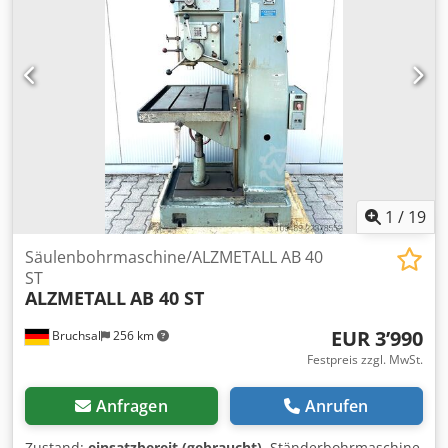
600x460mm -Tischverstellung ca. 600mm -Tisch
höhenverstellbar über Kurbel -Säulendurchmesser ca.
200mm -Motorleistung ca. 3,5 KW -Kühlmitteleinrichtung -
Arbeitsleuchte Dksdpfxjznlf Es An Esr -Drehzahlanzeige
Abmaße: LxBxH 1,1x0,7x2,1 Meter / Gewicht ca. 1200Kg
Irrtümer / Eingabefehler vorbehalten
1
/
19
Säulenbohrmaschine/ALZMETALL AB 40
ST
ALZMETALL
AB 40 ST
EUR 3’990
Bruchsal
256 km
Festpreis zzgl. MwSt.
Anfragen
Anrufen
Zustand:
einsatzbereit (gebraucht)
, Ständerbohrmaschine