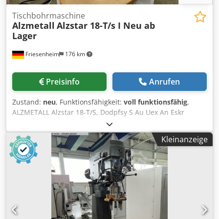
Tischbohrmaschine
Alzmetall
Alzstar 18-T/s I Neu ab
Lager
Friesenheim
176 km
Preisinfo
Anrufen
Zustand:
neu
, Funktionsfähigkeit:
voll funktionsfähig
,
ALZMETALL Alzstar 18-T/S, Dodpfsy S Au Uex An Eskr
Hersteller. Alzmetall Typ: Alzstar 18-T/S Zustand: Neu /
Vorführmaschine Bohrvermögen in St 60: 18 mm,
Kleinanzeige
Gewindeschneiden in St 60: M 12, Gewindeschneiden in
GG 20: M 14, Kurzspindel: MK 2, Spindeldrehzahl: 225-
4.300 U/min., Spindelhub: 80 mm, Ausladung: 190 mm,
Säulendurchmesser: 65 mm, Maschinentisch - nutzbare
Auflage: 300x240 mm, T-Nuten Anzahl - Breite - Abstand: 2
x12 x80 mm, Abstand Spindel-Maschinentisch min./max.:
75/357 mm, Maschinen-Grundplatte nutzbare Auflage:
300x240 mm, T-Nuten Anzahl - Breite - Abstand: 2 x 12 x80