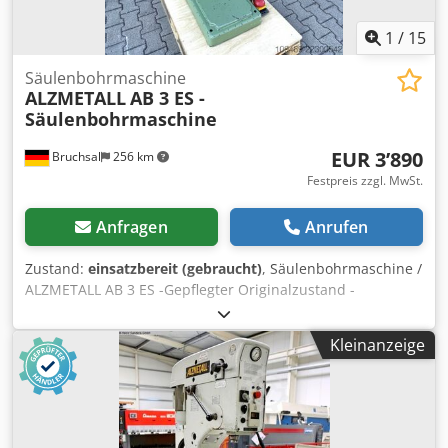
1
/
15
Säulenbohrmaschine
ALZMETALL
AB 3 ES -
Säulenbohrmaschine
EUR 3’890
Bruchsal
256 km
Festpreis zzgl. MwSt.
Anfragen
Anrufen
Zustand:
einsatzbereit (gebraucht)
, Säulenbohrmaschine /
ALZMETALL AB 3 ES -Gepflegter Originalzustand -
Bohrleistung / Stahl max. 35mm -Ausladung ca. 280mm -
Tischgröße ca. 600x470mm -Bohrhub ca. 180mm -
Kleinanzeige
Kegelaufnahme MK 3 -Stufenlose Drehzahlregulierung -
Drehzahlbereich 65 - 1750 U/min -Bohrtiefenanschlag -
Spindelschutzeinrichtung -Not /Aus -Fußschalter -Analoge
Drehzahlanzeige -Bohrfutter -Dokumentation Abmaße:
LxBxH 1,2x0,8x2 Meter / Gewicht ca. 500Kg Irrtümer /