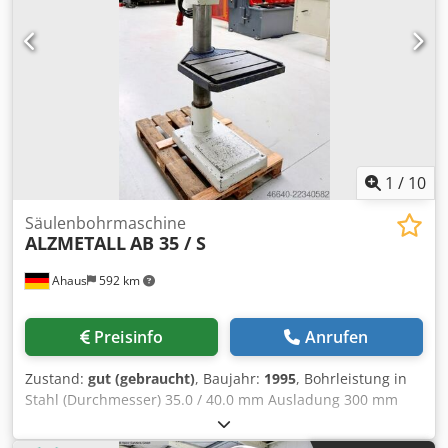
Eingabefehler vorbehalten Dkodpjzkv N Tsfx An Eer
1
/
10
Säulenbohrmaschine
ALZMETALL
AB 35 / S
Ahaus
592 km
Preisinfo
Anrufen
Zustand:
gut (gebraucht)
, Baujahr:
1995
, Bohrleistung in
Stahl (Durchmesser) 35.0 / 40.0 mm Ausladung 300 mm
Bohrhub 180 mm Drehzahl 65.0 - 1.750 U/min Tischgröße
615 x 420 mm Säulendurchmesser 155 mm Vorschub 0.1 /