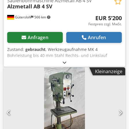
Säulenbohrmaschine Alzmetall AB 4 SV
Alzmetall
AB 4 SV
EUR 5’200
Gütersloh
566 km
Festpreis zzgl. MwSt.
Anfragen
Anrufen
Zustand:
gebraucht
, Werkzeugaufnahme MK 4
Bohrleistung bis 40 mm Stahl Rechts- und Linkslauf
Stufenlose Drehzahlverstellung mit Anzeige Automatischer
Vorschub Dsdpfx Aozh Ivyon Eskr
Kleinanzeige