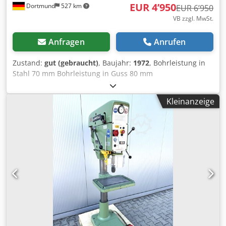
EUR 4’950
Dortmund
527 km
EUR 6’950
VB zzgl. MwSt.
Anfragen
Anrufen
Zustand:
gut (gebraucht)
, Baujahr:
1972
, Bohrleistung in
Stahl 70 mm Bohrleistung in Guss 80 mm
Spindelaufnahme MK 5 Spindelausladung 400 mm
Spindelhub 240 mm Säulendurchmesser 250 mm
Kleinanzeige
Drehzahlbereich, stufenlos 45 – 1325 U/min 5 Vorschübe
0,1, 0,14, 0,2, 0,28, 0,4 mm/U Tischgröße 880 x 660 mm
Motorleistung 3 kW Abmaße L x B x H 880 x 1200 x 2500
mm Maschinengewicht 1400 kg Zubehör / Besondere
Merkmale: • Stufenlose Drehzahlverstellung über PIV-
Getriebe und Vorgelege Djdet Uzk Ropfx An Ejkr • Großer
Aufspanntisch 880 x 660 mm • Vorschub über Kreuzhebel •
Große Bohrtiefeneinstellung mit Festanschlag 240 mm •
Schwenkbarer Tisch • Not-Aus-Schalter • Kühlmittelanlage
Siegfried Volz Werkzeugmaschinen Rüschebrinkstr. 151-
153 DE - 44143 Dortmund - Wambel