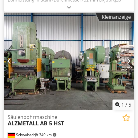
Rais An Esr Morsekegel MK 4 Grundplatte 1700 x 700 mm
Vorschub 4 m/min Maschinengewicht ca. 1,5 t Raumbedarf
Kleinanzeige
ca. 1800 x x1200 x 2480 m
1
/
5
Säulenbohrmaschine
ALZMETALL
AB 5 HST
Schwabach
349 km