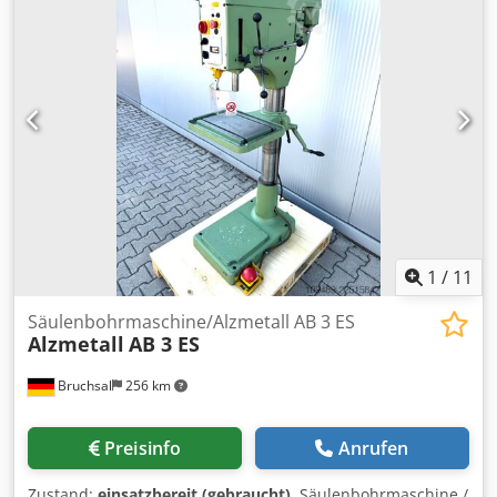
1
/
11
Säulenbohrmaschine/Alzmetall AB 3 ES
Alzmetall
AB 3 ES
Bruchsal
256 km
Preisinfo
Anrufen
Zustand:
einsatzbereit (gebraucht)
, Säulenbohrmaschine /