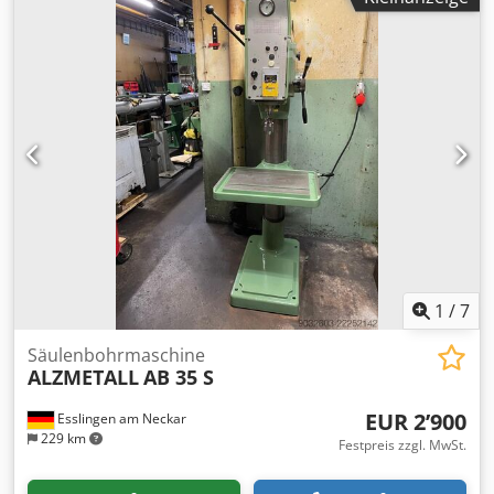
Gesamtleistungsbedarf 1,4 kW Maschinengewicht ca. 1,3 t
Dsdpfxszfqmce An Eskr Raumbedarf ca. LBH 1,8 x 0,8 x 2,3
m inkl. Würfeltisch inkl. Bohrvorschub mechnische
Klemmung
1
/
7
Säulenbohrmaschine
ALZMETALL
AB 35 S
EUR 2’900
Esslingen am Neckar
229 km
Festpreis zzgl. MwSt.