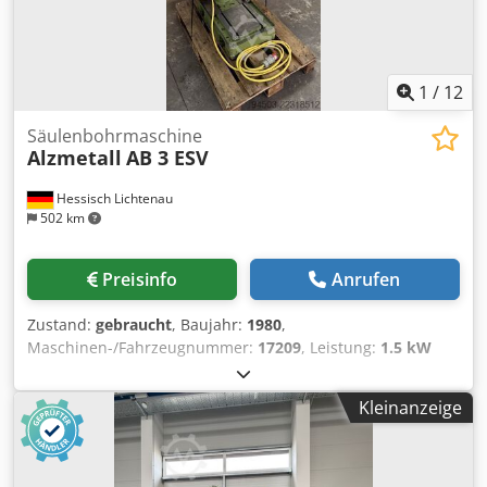
1
/
12
Säulenbohrmaschine
Alzmetall
AB 3 ESV
Hessisch Lichtenau
502 km
Preisinfo
Anrufen
Zustand:
gebraucht
, Baujahr:
1980
,
Maschinen-/Fahrzeugnummer:
17209
, Leistung:
1.5 kW
(2.04 PS)
, Eingangsspannung:
400 V
, Eingangsfrequenz:
50
Hz
, Spindelaufnahme:
MK 3
, Höheneinstelltyp:
Kleinanzeige
mechanisch
, Drehzahl (max.):
1’750 U/min
, Drehzahl
(min.):
130 U/min
, Gesamthöhe:
2’000 mm
, Ausladung:
290
mm
, Ausstattung:
Drehzahl stufenlos einstellbar
,
Gebrauchte Säulenbohrmaschine Hersteller: Alzmetall Typ: