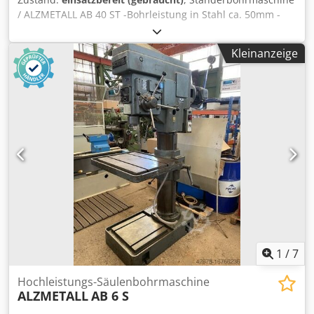
/ ALZMETALL AB 40 ST -Bohrleistung in Stahl ca. 50mm -
Gewindeschneiden max. M30 -Werkzeugaufnahme MK 4 -
Spindelhub ca. 160mm -Automatischer Vorschub 0,1-0,2-
Kleinanzeige
0,3-0,4mm /U -Ausladung ca. 300mm -Stufenlose
Drehzahlverstellung ( Variator) Dodpszm Tb Ejfx An Eskr -
Rechts / Links Lauf -Höhenverstellbarer Arbeitstisch mittels
Handkurbel -Arbeitstischgröße ca. 740x460mm -
Motorleistung ca. 3 KW Abmaße: LxBxH 1,2x0,8x2,2 Meter /
Gewicht ca. 1200Kg Irrtümer / Eingabefehler vorbehalten
1
/
7
Hochleistungs-Säulenbohrmaschine
ALZMETALL
AB 6 S