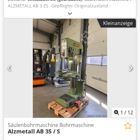
ALZMETALL AB 3 ES -Gepflegter Originalzustand -
Bohrleistung / Stahl max. 35mm -Ausladung ca. 280mm -
Tischgröße ca. 600x470mm -Bohrhub ca. 180mm -
Kleinanzeige
Kegelaufnahme MK 3 -Stufenlose Drehzahlregulierung -
Drehzahlbereich 65 - 1750 U/min -Bohrtiefenanschlag -
Spindelschutzeinrichtung -Not /Aus -Fußschalter
Djdsztffcspfx An Eskr -Analoge Drehzahlanzeige -
Bohrfutter -Dokumentation Abmaße: LxBxH 1,2x0,8x2
Meter / Gewicht ca. 500Kg
1
/
12
Säulenbohrmaschine Bohrmaschine
Alzmetall
AB 35 / S