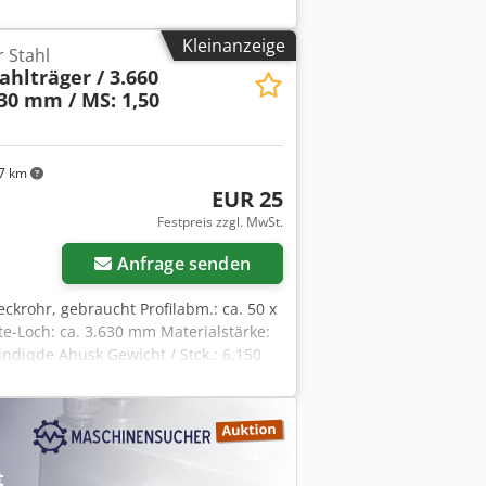
Kleinanzeige
r Stahl
hlträger / 3.660
30 mm / MS: 1,50
7 km
EUR 25
Festpreis zzgl. MwSt.
Anfrage senden
eckrohr, gebraucht Profilabm.: ca. 50 x
e-Loch: ca. 3.630 mm Materialstärke:
ndiqde Ahusk Gewicht / Stck.: 6,150
r: Mario Klöver Herr: Falk Deutsch
 Abholung angeboten. Ein darüber
 ist mit zusätzlichen Kosten
bei uns abgefragt werden können.
t