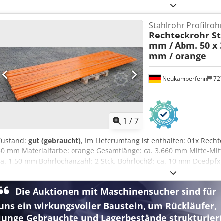
0,930 kg
Stahlrohr Profilroh
Rechteckrohr Sta
mm /
Abm. 50 x 
mm / orange
Neukamperfehn
72
1
/
7
Zustand:
gut (gebraucht)
, Im Lieferumfang ist enthalten: 01x Recht
30 mm Materialfarbe: orange Gesamtlänge: ca. 3.660 mm Mitte-Mitt
ca. 1,50 mm Bohrlochanzahl: 2 Stck. BohrlochØ: ca. 10 mm Dcedpfxj
Kg Ihre Ansprechpartner in unserem Hause: Herr: Andre Evering Her
Allgemeine Informationen zum Artikel: Dieser Artikel wird nur zur
Die Auktionen mit Maschinensucher sind für
hinaus gewünschter Transport bzw. eine Versendung dieses Artikels
verbunden, welche gesondert je nach Lieferort bzw. Lieferumfang 
uns ein wirkungsvoller Baustein, um Rückläufer,
junge Gebrauchte und Lagerbestände strukturier