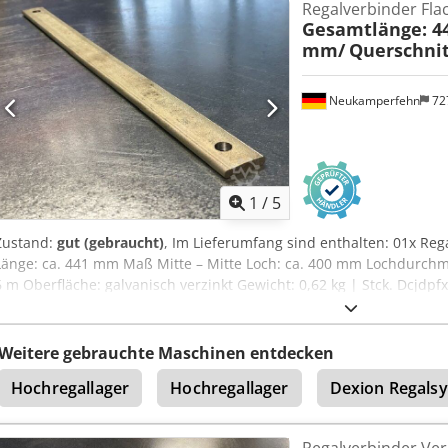
Regalverbinder Fla
Gesamtlänge: 4
mm/
Querschnit
Neukamperfehn
72
1
/
5
Zustand:
gut (gebraucht)
, Im Lieferumfang sind enthalten: 01x Reg
Länge: ca. 441 mm Maß Mitte – Mitte Loch: ca. 400 mm Lochdurchme
6 m Oberfläche: galvanisch verzinkt Gewicht: 0,62 kg | Stck. Dcjdpf
Weitere gebrauchte Maschinen entdecken
Hochregallager
Hochregallager
Dexion Regals