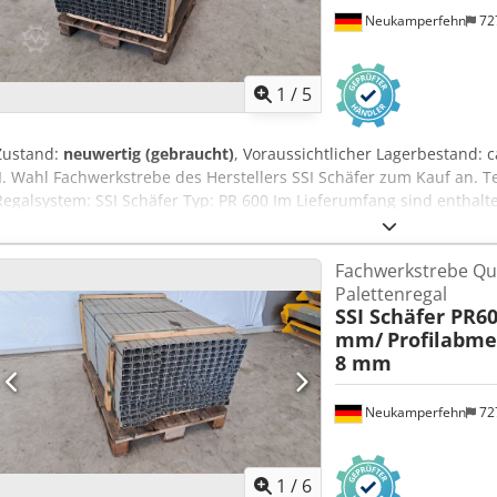
Neukamperfehn
72
1
/
5
Zustand:
neuwertig (gebraucht)
, Voraussichtlicher Lagerbestand: c
II. Wahl Fachwerkstrebe des Herstellers SSI Schäfer zum Kauf an. 
Regalsystem: SSI Schäfer Typ: PR 600 Im Lieferumfang sind enthalte
Materialfarbe: sendzimir verzinkt Gesamtlänge: ca. 1.270,0 mm Mit
Profilabmessung: C 40 x 30 x 8 mm Durchmesser Loch: ca. 11 mm Dc
Fachwerkstrebe Qu
ca. 1,25 mm Gewicht|Stck.: ca. 1,35 kg Allgemeine Informationen zum
Palettenregal
Abholung angeboten. Ein darüber hinaus gewünschter Transport bzw
SSI Schäfer PR60
mit zusätzlichen Kosten verbunden, welche gesondert je nach Liefe
mm/
Profilabmes
abgefragt werden können.
8 mm
Neukamperfehn
72
1
/
6