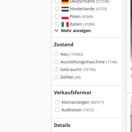
Deutschland
(57’238)
Niederlande
(6’370)
Polen
(6’049)
Italien
(3’099)
Mehr anzeigen
Zustand
Neu
(15’843)
Ausstellungsmaschine
(1’146)
Gebraucht
(70’756)
Defekt
(44)
Verkaufsformat
Kleinanzeigen
(85’917)
Auktionen
(1’872)
Details