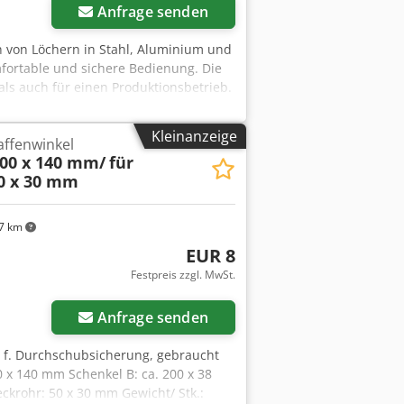
Anfrage senden
 von Löchern in Stahl, Aluminium und
fortable und sichere Bedienung. Die
als auch für einen Produktionsbetrieb.
KL30 Baujahr: 1975 Maschinennummer:
orgung: 3× 220/380 V Frequenz: 50 Hz
Kleinanzeige
affenwinkel
rung: Fußpedal Stanzleistung:
200 x 140 mm/
für
 Ø 20 mm in Blech mit einer Dicke
0 x 30 mm
n Material mit einer Zugfestigkeit
tand gemäß den Fotos. Robuste,
stellung von Stahlkonstruktionen und
7 km
EUR 8
Festpreis zzgl. MwSt.
Anfrage senden
er f. Durchschubsicherung, gebraucht
00 x 140 mm Schenkel B: ca. 200 x 38
krohr: 50 x 30 mm Gewicht/ Stk.: