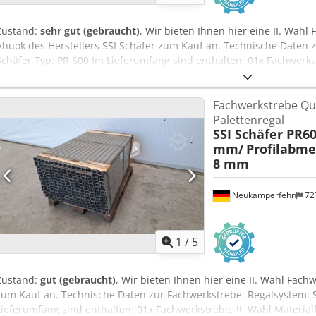
Zustand:
sehr gut (gebraucht)
, Wir bieten Ihnen hier eine II. Wah
Ahuok des Herstellers SSI Schäfer zum Kauf an. Technische Daten 
Schäfer Typ: PR 600 Im Lieferumfang sind enthalten: 01x Fachwerkst
sendzimir verzinkt Gesamtlänge: ca. 1.208,8 mm Mitte-Mitte-Loch: 
30 x 8 mm Durchmesser Loch: ca. 11 mm Materialstärke: ca. 1,25 
Fachwerkstrebe Qu
Artikel: Dieser Artikel wird nur zur Abholung angeboten. Ein darü
Palettenregal
eine Versendung dieses Artikels ist mit zusätzlichen Kosten verbu
SSI Schäfer PR60
Lieferort bzw. Lieferumfang bei uns abgefragt werden können.
mm/
Profilabmes
8 mm
Neukamperfehn
72
1
/
5
Zustand:
gut (gebraucht)
, Wir bieten Ihnen hier eine II. Wahl Fach
zum Kauf an. Technische Daten zur Fachwerkstrebe: Regalsystem: S
Lieferumfang sind enthalten: 01x Fachwerkstrebe, II. Wahl Material