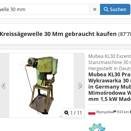
Suchen
Kreissägewelle 30 Mm gebraucht kaufen
(87’7
Mubea KL30 Exzent
Stanzmaschine 30
Hergestellt in Deu
Mubea KL30 Pr
Wykrawarka 30
in Germany
Mub
Mimośrodowa W
mm 1,5 kW Mad
Wymysłów
933 km
1
/
11