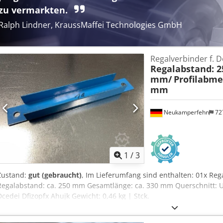
zu vermarkten.
Ralph Lindner, KraussMaffei Technologies GmbH
Regalverbinder f. 
Regalabstand: 2
mm/
Profilabme
mm
Neukamperfehn
72
1
/
3
Zustand:
gut (gebraucht)
, Im Lieferumfang sind enthalten: 01x Reg
Regalabstand: ca. 250 mm Gesamtlänge: ca. 330 mm Querschnitt: U
Dcedei Dfizopfx Ahujk Gewicht: 0,46 kg | Stck.