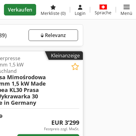
Verkaufen
Sprache
Merkliste
(0)
Login
Menü
89)
Relevanz
Kleinanzeige
erpresse
 mm 1,5 kW
tschland
asa Mimośrodowa
 mm 1,5 kW Made
ea KL30 Prasa
ykrawarka 30
e in Germany
EUR 3’299
Festpreis zzgl. MwSt.