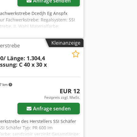
Anfrage senden
l Fachwerkstrebe Dcedjh Eg Anspfx
zur Fachwerkstrebe: Regalsystem: SSI
rebe, II. Wahl Materialfarbe:
ca. 1.168,8 mm Profilabmessung: C 40 x
mm Allgemeine Informationen zum
Kleinanzeige
erstrebe
ber hinaus gewünschter Transport bzw.
nden, welche gesondert je nach
0/ Länge: 1.304,4
sung: C 40 x 30 x
7 km
EUR 12
Festpreis zzgl. MwSt.
Anfrage senden
werkstrebe des Herstellers SSI Schäfer
SI Schäfer Typ: PR 600 Im
farbe: sendzimir verzinkt Gesamtlänge: