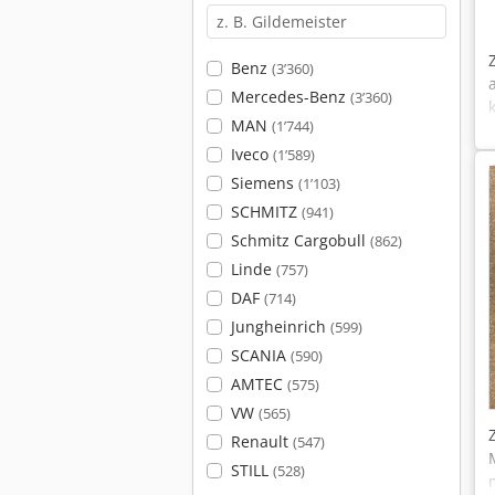
Benz
(3’360)
Mercedes-Benz
(3’360)
MAN
(1’744)
Iveco
(1’589)
Siemens
(1’103)
SCHMITZ
(941)
Schmitz Cargobull
(862)
Linde
(757)
DAF
(714)
Jungheinrich
(599)
SCANIA
(590)
AMTEC
(575)
VW
(565)
Renault
(547)
STILL
(528)