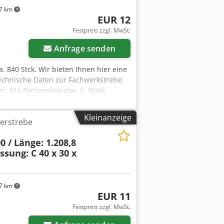
7 km
EUR 12
Festpreis zzgl. MwSt.
Anfrage senden
a. 840 Stck. Wir bieten Ihnen hier eine
Technische Daten zur Fachwerkstrebe:
n: 01x Fachwerkstrebe, II. Wahl
te-Mitte-Loch: ca. 1.230,0 mm
sdpfx Ash Eg Agohujk Materialstärke:
Kleinanzeige
erstrebe
 Artikel: Dieser Artikel wird nur zur
. eine Versendung dieses Artikels ist
0 / Länge: 1.208,8
rort bzw. Lieferumfang bei uns
sung: C 40 x 30 x
7 km
EUR 11
Festpreis zzgl. MwSt.