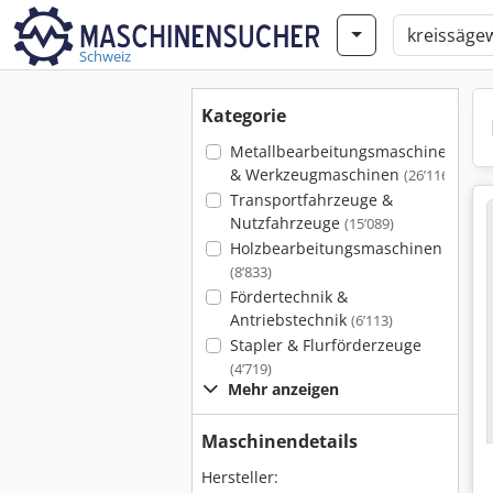
Schweiz
Kategorie
Metallbearbeitungsmaschinen
& Werkzeugmaschinen
(26’116)
Transportfahrzeuge &
Nutzfahrzeuge
(15’089)
Holzbearbeitungsmaschinen
(8’833)
Fördertechnik &
Antriebstechnik
(6’113)
Stapler & Flurförderzeuge
(4’719)
Mehr anzeigen
Maschinendetails
Hersteller: