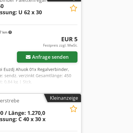
binder Palettenregal
50
ssung: U 62 x 30
7 km
EUR 5
Festpreis zzgl. MwSt.
Anfrage senden
oi Euzdj Ahuok 01x Regalverbinder,
e: sendz. verzinkt Gesamtlänge: 450
 0,84 kg | Stck.
Kleinanzeige
erstrebe
0 / Länge: 1.270,0
sung: C 40 x 30 x