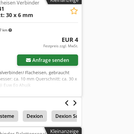
cheisen Verbinder
41
t: 30 x 6 mm
7 km
EUR 4
Festpreis zzgl. MwSt.
Anfrage senden
alverbinder/ Flacheisen, gebraucht
sser: ca. 10 mm Querschnitt: ca. 30 x
xji Euw Eo Ahujk
ysteme
Dexion
Dexion Schwerlastregale
Hal
Kleinanzeige