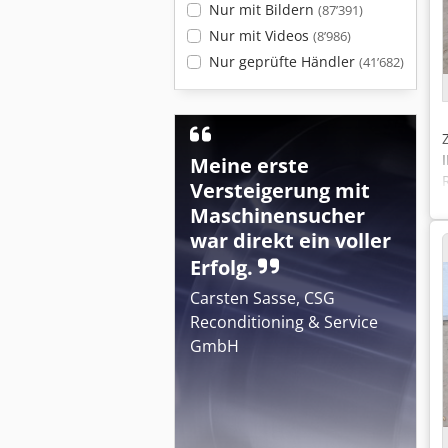
Nur mit Bildern
(87’391)
Nur mit Videos
(8’986)
Nur geprüfte Händler
(41’682)
Meine erste
Versteigerung mit
Maschinensucher
war direkt ein voller
Erfolg.
Carsten Sasse, CSG
Reconditioning & Service
GmbH