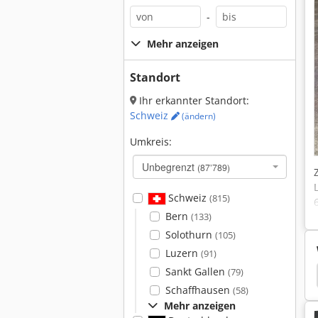
-
Mehr anzeigen
Standort
Ihr erkannter Standort:
Schweiz
(ändern)
Umkreis:
Unbegrenzt
(87’789)
Schweiz
(815)
Bern
(133)
Solothurn
(105)
Luzern
(91)
Sankt Gallen
(79)
gerkran
Kran
Comansa Kran
Hallenkran
Schaffhausen
(58)
Mehr anzeigen