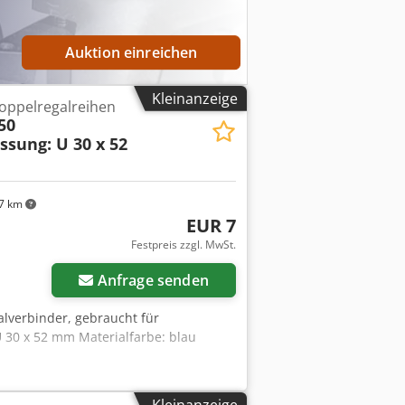
Auktion einreichen
Kleinanzeige
Doppelregalreihen
50
ssung: U 30 x 52
7 km
EUR 7
Festpreis zzgl. MwSt.
Anfrage senden
alverbinder, gebraucht für
 30 x 52 mm Materialfarbe: blau
Kleinanzeige