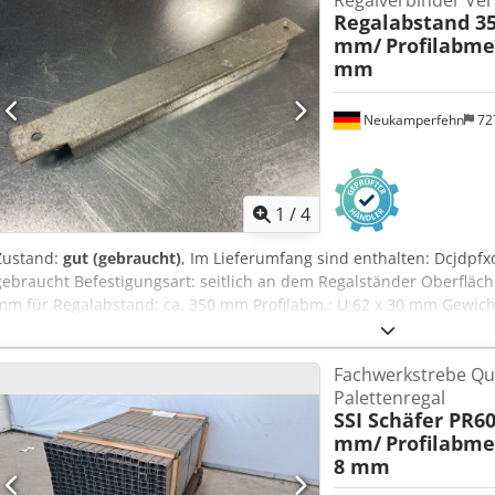
Regalverbinder Ver
Regalabstand 3
mm/
Profilabme
mm
Neukamperfehn
72
1
/
4
Zustand:
gut (gebraucht)
, Im Lieferumfang sind enthalten: Dcjdpfx
gebraucht Befestigungsart: seitlich an dem Regalständer Oberfläch
mm für Regalabstand: ca. 350 mm Profilabm.: U 62 x 30 mm Gewicht:
Fachwerkstrebe Qu
Palettenregal
SSI Schäfer PR60
mm/
Profilabmes
8 mm