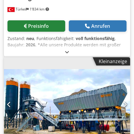
• Doppelwellenmischer • Mischergestell,
Türkei
1’834 km
Wartungsplattformen, Leiter • Wasserverwiegungsbunker
• Zementverwiegungsbunker
• Zusatzmittelverwiegungsbunker • Kompressor
Preisinfo
Anrufen
• Zementschnecke • Schraubbares Zementsilo • Obenfilter,
Sicherheitsventil und Zubehör • Steuerschrank • PC und
Zustand:
neu
, Funktionsfähigkeit:
voll funktionsfähig
,
Automatisierungssystem • Steuer- und Leistungsschrank
Baujahr:
2026
, *Alle unsere Produkte werden mit großer
FÜR WEITERE INFORMATIONEN KONTAKTIEREN SIE UNS
Sorgfalt hergestellt und sind durch eine einjährige
GERNE TELEFONISCH!
Garantie abgedeckt! *Installation und Bedienerschulung
Kleinanzeige
sind kostenlos. Die stationären Betonmischanlagen der
COMPACT-Serie bieten praktische und effektive Lösungen,
die den Anforderungen aller Bereiche gerecht werden.
Stationäre Betonmischanlagen ermöglichen eine einfache
und effiziente Produktion homogener Betonmischungen in
großen Mengen. Die COMPACT-Serie zeichnet sich durch
eine einfache Bedienung und geringe Investitionskosten
aus. Darüber hinaus ermöglicht die Anlage eine präzise
Nutzung der Unternehmensressourcen, wodurch Zeit
gespart und letztendlich höhere Gewinne erzielt werden
können. TECHNISCHE DATEN: Modell: COMPACT 160
Produktionskapazität: 160 m³ Mischertyp: