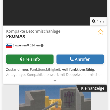
1
/
7
Kompakte Betonmischanlage
PROMAX
Slowenien
524 km
Preisinfo
Anrufen
Zustand:
neu
, Funktionsfähigkeit:
voll funktionsfähig
,
Anlagentyp: Kompaktbetonwerk mit Doppelwellenmischer
Anlagenleistung: 100 m³/h Frischbeton Mischerleistung:
3000/2000 l (2 m³ Pressbeton) Zentralschmieranlage: ILC
Kleinanzeige
(Made in Italy) Steuerung: Vollautomatische PC-SPS-
Drucker-Steuerung Elektronik: Siemens Weitere
Ausstattung und Zubehör: Italienisch Unbegrenzte
Benutzeranzahl und Fernzugriff Sehr niedrige