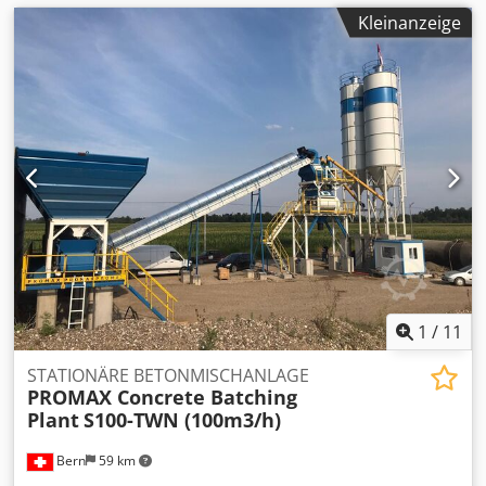
Kleinanzeige
1
/
11
STATIONÄRE BETONMISCHANLAGE
PROMAX Concrete Batching
Plant
S100-TWN (100m3/h)
Bern
59 km