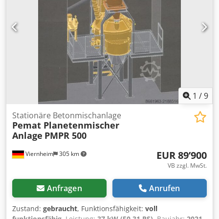
Transportkosten: nur ein Container. Die Installation und
Inbetriebnahme der Anlage liegt in unserer
Verantwortung. Wir bieten einen exzellenten
Kundendienst. 24/7-Service Wir exportieren über 1000
Betonmischanlagen in über 90 Länder weltweit. *
NIEDRIGE VERSANDKOSTEN (nur zwei 40-Fuß-OT-Container
oder zwei Standardanhänger) * SCHNELLE INSTALLATION *
EINFACHE UND EINFACHE BEDIENUNG Dcsdpswhvwhofx Ag
Eek
1
/
9
Stationäre Betonmischanlage
Pemat Planetenmischer
Anlage
PMPR 500
EUR 89’900
Viernheim
305 km
VB zzgl. MwSt.
Anfragen
Anrufen
Zustand:
gebraucht
, Funktionsfähigkeit:
voll
funktionsfähig
, Leistung:
37 kW (50.31 PS)
, Baujahr:
2021
,