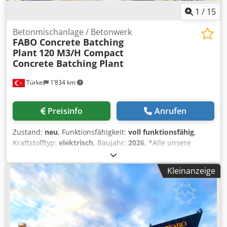
1
/
15
Betonmischanlage / Betonwerk
FABO Concrete Batching
Plant
120 M3/H Compact
Concrete Batching Plant
Türkei
1’834 km
Preisinfo
Anrufen
Zustand:
neu
, Funktionsfähigkeit:
voll funktionsfähig
,
Kraftstofftyp:
elektrisch
, Baujahr:
2026
, *Alle unsere
Produkte werden mit Sorgfalt gefertigt und verfügen über
1 Jahr Garantie! *Montage und Bedienerschulung
Kleinanzeige
KOSTENLOS Die stationären Betonmischanlagen der
COMPACT-Serie erfüllen alle Anforderungen mit
praxisgerechten und effizienten Lösungen. Stationäre
Betonmischanlagen ermöglichen eine einfache und
effektive Produktion von homogenen Betongemischen mit