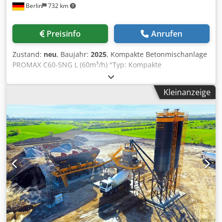
Berlin
732 km
Feuchte-/Wasserdosiermodul, Sandfeuchtemessung,
Fernwartung und USV. Dcodpfxoy N Riuo Ag Eek Damit
eignet sich die Anlage besonders für Betonwarenwerke,
Preisinfo
Anrufen
Betonfertigteilproduktion, Sonderbetone sowie
hochwertige Klein- bis Mittelchargen. Verkauf als
Zustand:
neu
, Baujahr:
2025
, Kompakte Betonmischanlage
gebrauchte, technisch hochwertige Mischanlage.
PROMAX C60-SNG L (60m³/h) "Typ: Kompakte
Besichtigung und technische Detailunterlagen nach
Betonmischanlage mit Einwellenmischer Kapazität: 60 m³ /
Absprache. Die Anlage muss durch den Käufer
Stunde frisch gepresster Beton Mischerkapazität:
eigenständig abgebaut werden. Abbau ab sofort möglich.
Kleinanzeige
1500/1000 lt (1m³ Druckbeton) Zentralschmiersystem
Marke: ILC (Made in Italy) Steuersystem: Vollautomatischer
PC - SPS - Drucker. Elektronische Ausrüstung: Siemens
Andere Ausrüstung und Zubehör: Italienisch Unbegrenzte
Benutzer und Fernzugriff Djdpfxeflz Hfe Ag Eock Sehr
geringe Transportkosten: Zwei Container. Die Installation
und Inbetriebnahme der Anlage liegt in unserer
Verantwortung. Wir bieten einen exzellenten After-Sales-
Service. 24/7 DIENSTLEISTUNGEN. Export von mehr als
1000 Betonfertigungsanlagen in mehr als 90 Länder auf
der ganzen Welt. * NIEDRIGE VERSANDKOSTEN (zwei 40F-
OT-Container oder zwei Standard-Anhänger) * SCHNELLE
INSTALLATION * EINFACHE UND EINFACHE VERWENDUNG"