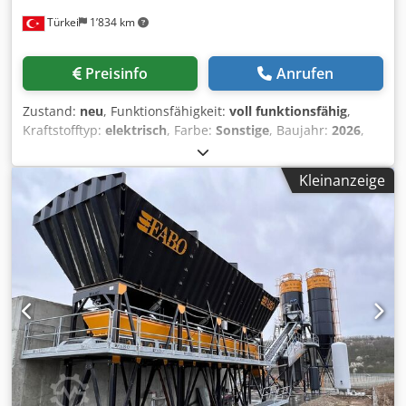
• Mischergestell, Wartungsplattformen, Leiter
Türkei
1’834 km
• Wasserverwiegungsbunker • Zementverwiegungsbunker
• Zusatzmittelverwiegungsbunker Djdpfxozar Das Ag Eeck
• Kompressor • Zementschnecke • Schraubbares
Preisinfo
Anrufen
Zementsilo • Obenfilter, Sicherheitsventil und Zubehör
• Steuerschrank • PC und Automatisierungssystem
Zustand:
neu
, Funktionsfähigkeit:
voll funktionsfähig
,
• Steuer- und Leistungsschrank FÜR WEITERE
Kraftstofftyp:
elektrisch
, Farbe:
Sonstige
, Baujahr:
2026
,
INFORMATIONEN KONTAKTIEREN SIE UNS GERNE
*Alle unsere Produkte werden mit Sorgfalt hergestellt und
TELEFONISCH!
sind mit einer 1-jährigen Garantie abgedeckt! *Montage
Kleinanzeige
und Bedienerschulung KOSTENLOS Die stationären
Betonmischanlagen der COMPACT-Serie bieten für
sämtliche Anforderungen praxisnahe und effiziente
Lösungen. Stationäre Betonmischanlagen erreichen
problemlos und effizient hohe Produktionskapazitäten von
homogenen Betonmischungen. Die COMPACT-Serie
zeichnet sich durch ein einfaches Bedienkonzept und die
niedrigsten Investitionskosten aus. Darüber hinaus sorgt
die Anlage für eine präzise Nutzung der
Unternehmensressourcen, sodass die Zeitersparnis direkt
in höhere Erträge umgesetzt werden kann. TECHNISCHE
DATEN: Modell: COMPACT 110 Produktionskapazität: 100