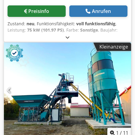
Installation. Technische Daten der stationären
Betonmischanlage FIXED 60: Produktionskapazität: 60 m³/h
Preisinfo
Anrufen
Eigengewicht: 38 t (ohne Zementsilo)
Gesamtmotorleistung: 125 kW Djdpfx Ajxqgzyjg Ejck
Zustand:
neu
, Funktionsfähigkeit:
voll funktionsfähig
,
Erforderliche Generatorleistung: 200 kVA Mischeroptionen:
Leistung:
75 kW (101.97 PS)
, Farbe:
Sonstige
, Baujahr:
Pan – Einwelle – Doppelwelle – Planeten
2026
, Ausstattung:
Kabine
, CONSTMACH DRYMIX 100 ist
Mindestaufstellfläche: 700 m² Kiesbunker: 4 x 20 m³
eine vollautomatische, trocken arbeitende
Aggregatverwiegungsbunker: 1,5 m³ Aggregatförderband:
Kleinanzeige
Betonmischanlage ohne Mischer. Die Betonbestandteile
800 x 22.000 mm Mischer Nassbetonvolumen: 1 m³
werden nach dem Wiegevorgang direkt in den
Zementwaage: 600 kg Wasserwaage: 300 l
Fahrmischer überführt, ohne gemischt zu werden. Diese
Zusatzmittelwaage: 30 l Luftkompressor: 500 l – 5,5 kW
Eigenschaft bietet insbesondere bei Projekten, in denen
Zementsilo: optional 50 – 500 t Steuerung: vollautomatisch
der Beton über große Entfernungen transportiert werden
Warum die Betonmischanlage Stationary 60 wählen? Die
muss, einen erheblichen Vorteil. Die DRYMIX 100
CONSTMACH FIXED 60 überzeugt in Sachen Leistung und
überzeugt dank ihrer stationären, nicht mobilen
Langlebigkeit. Hochwertige Komponenten, langlebige
Ausführung durch hohe Effizienz und Langlebigkeit und
Bauweise und ein überlegendes Automatisierungssystem
kann dank ihres an verschiedene klimatische Bedingungen
garantieren einen störungsfreien Betrieb.
anpassbaren Designs weltweit zuverlässig eingesetzt
Anpassungsfähigkeit an unterschiedliche
werden. Dieses Modell kann mit Zementsilos mit
Wetterbedingungen, Energieeffizienz und Modularität
Kapazitäten von 50 bis 500 Tonnen kombiniert werden.
sorgen für eine Investition mit hohem Mehrwert. Dank des
Wird der Zement in Säcken angeliefert, erfolgt die
umfassenden technischen Supports von CONSTMACH, des
Silobefüllung einfach über das Sprengbunker- und
1
/
11
großen Ersatzteilnetzes und der internationalen