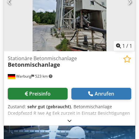
von mehr als 1000 Betonmischanlagen in mehr als 90
Länder. * HOCHEFFIZIENTE PRODUKTION UND DOPPELTE *
EINFACHE WARTUNG * GEEIGNET FÜR DIE ARBEIT IN
RAUEN BEDINGUNGEN * RCC BETON
PRODUKTIONSKAPAZITÄT
1
/
1
Stationäre Betonmischanlage
Betonmischanlage
Warburg
523 km
Preisinfo
Anrufen
Zustand:
sehr gut (gebraucht)
, Betonmischanlage
Dcedpfxozd R Iwe Ag Eek zurzeit in Einsatz Besichtigungen
möglich