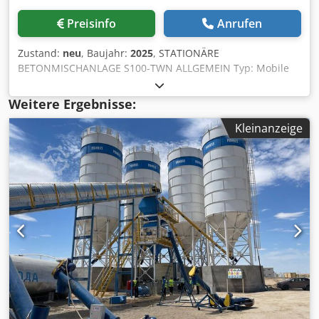
Preisinfo
Anrufen
Zustand:
neu
, Baujahr:
2025
, STATIONÄRE
BETONMISCHANLAGE S100-TWN ALLGEMEIN Typ: Mobile
Betonmischanlage mit Doppelwellenmischer Kapazität:
120 m³ / Stunde frisch gepresster Beton Mischerkapazität:
Weitere Ergebnisse:
4500/3000 lt (3m³ Druckbeton) Zentralschmiersystem
Kleinanzeige
Marke: ILC (Made in Italy) Steuersystem: Vollautomatischer
PC - SPS - Drucker. Elektronische Ausrüstung: Siemens
Andere Ausrüstung und Zubehör: Italienisch Unbegrenzte
Benutzer und Fernzugriff Die Installation und
Inbetriebnahme der Anlage liegt in unserer
Verantwortung. 7/24 DIENSTLEISTUNGEN. . Export von
mehr als 1000 Betonmischanlagen in mehr als 90 Länder.
* HOHE EFFIZIENTE UND DUPLIKAT-PRODUKTION *
EINFACHE TRANSPORT * MINDESTINVESTITIONEN IN
FELDGRUNDLAGEN * SCHNELLE INSTALLATION OPTIONEN:
*Zementsilo: 75-100-150-200-200-500 Tonnen
*Zementsiloanlagen und Schneckenförderer.
Zentralschmiersystem Marke: ILC (hergestellt in Italien)