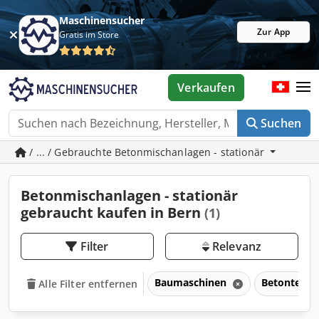
Maschinensucher
Zur App
Gratis im Store
Verkaufen
Suchen
/ ... / Gebrauchte Betonmischanlagen - stationär
Betonmischanlagen - stationär
gebraucht kaufen in Bern
(1)
Filter
Relevanz
Baumaschinen
Betontechn
Alle Filter entfernen