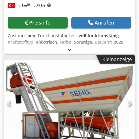
Türkei
1’834 km
Verschraubtes Zementsilo • Obenfilter, Sicherheitsventil
und Zubehör • Bedienraum mit Klimaanlage • PC und
Automatisierungssystem • Steuer- und Schaltschrank FÜR
Preisinfo
Anrufen
WEITERE INFORMATIONEN KONTAKTIEREN SIE UNS
GERNE!
Zustand:
neu
, Funktionsfähigkeit:
voll funktionsfähig
,
Kraftstofftyp:
elektrisch
, Farbe:
Sonstige
, Baujahr:
2026
,
*Alle unsere Produkte werden mit Sorgfalt hergestellt und
sind mit 1 Jahr Garantie abgedeckt! *Montage und
Kleinanzeige
Bedienerschulung KOSTENLOS Die stationären
Betonmischanlagen der COMPACT-Serie bieten praktische
und effektive Lösungen für alle Leistungsanforderungen.
Stationäre Betonmischanlagen ermöglichen eine einfache
und effiziente Produktion großer Mengen von homogenen
Betonmischungen. Die COMPACT-Serie zeichnet sich durch
ein benutzerfreundliches Bedienkonzept und die
niedrigsten Investitionskosten aus. Zudem sorgt die Anlage
für eine optimale Nutzung der Unternehmensressourcen,
sodass Zeitersparnis direkt in höhere Erträge umgesetzt
werden kann. TECHNISCHE DATEN: Dcodpjy Nwmgsfx Ag
Eok Modell: COMPACT 60 Leistung: 60 m³/h Mischertyp: