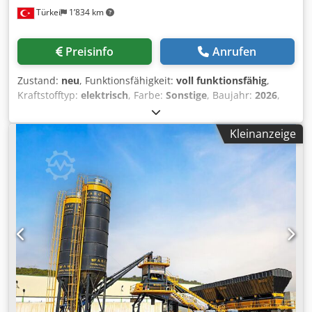
Türkei
1’834 km
Wasserverwiegungsbunker • Zementverwiegungsbunker •
Zusatzmittelverwiegungsbunker • Luftkompressor •
Zementschnecke • Geschraubtes Zementsilo • Oberfilter,
Preisinfo
Anrufen
Sicherheitsventil und Zubehör • Schaltschrank • PC- und
Automatisierungssystem • Steuer- und Leistungsschrank
Zustand:
neu
, Funktionsfähigkeit:
voll funktionsfähig
,
FÜR WEITERE INFORMATIONEN STEHEN WIR IHNEN
Kraftstofftyp:
elektrisch
, Farbe:
Sonstige
, Baujahr:
2026
,
JEDERZEIT GERNE TELEFONISCH ZUR VERFÜGUNG!
Die stationären Betonmischanlagen der COMPACT-Serie
bieten mit praktischen und effizienten Lösungen eine hohe
Kleinanzeige
Kundenzufriedenheit auf allen Ebenen. Stationäre
Betonmischanlagen gewährleisten eine einfache und
leistungsstarke Produktion von homogenem Beton mit
hoher Kapazität. Die Compact-Serie zeichnet sich durch
ein benutzerfreundliches Bedienungssystem und die
niedrigsten Investitionskosten aus. Darüber hinaus sorgt
die Anlage für einen gezielten Einsatz der
Unternehmensressourcen, wodurch Zeitersparnis zu
zusätzlichem Gewinn führt. TECHNISCHE DATEN: Modell:
Kompakt 60 Produktionskapazität: 60 m³ Mischertyp:
Doppelwellenmischer 1 m³ Zementwaage: 600 kg
Zusatzmittelwaage: 30 kg Wasserwaage: 250 kg Zementsilo