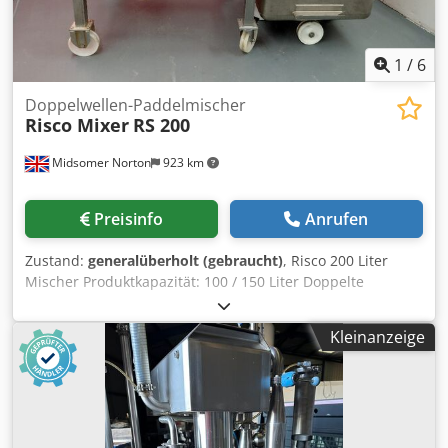
1
/
6
Doppelwellen-Paddelmischer
Risco Mixer
RS 200
Midsomer Norton
923 km
Preisinfo
Anrufen
Zustand:
generalüberholt (gebraucht)
, Risco 200 Liter
Mischer Produktkapazität: 100 / 150 Liter Doppelte
Mischarme mit Paddelform Credpjzmaahjfx Amgof
Entleerung über eine Endtür Mischarme drehen vorwärts
Kleinanzeige
und rückwärts Generalüberholter Zustand