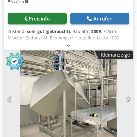
950 km
Preisinfo
Anrufen
Zustand:
sehr gut (gebraucht)
, Baujahr:
2009
, Z-Arm-
Mischer Cedpezl Ah Ejfx Amgsrf Hersteller: Laska 1000
Liter Baujahr: 2009 Doppelwellenmischer, kippbare
Entleerung Mit Hebevorrichtung für Behälter Ab Werk, voll
Kleinanzeige
funktionsfähig