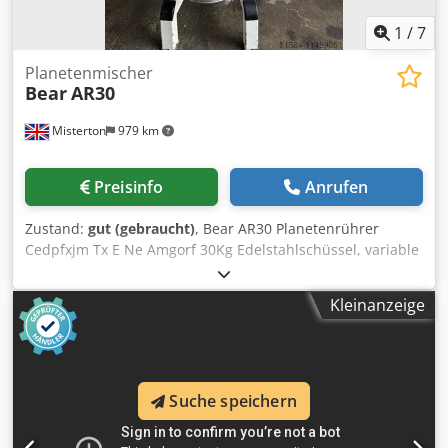
1
/
7
Planetenmischer
Bear
AR30
Misterton
979 km
Preisinfo
Anrufen
Zustand:
gut (gebraucht)
, Bear AR30 Planetenrührer
Cedpfxjm Tx E Ne Amgorf 30Kg Edelstahlschüssel, variable
Geschwindigkeit, Schutzgitter aus Edelstahl, mit
Rührbesen, Knethaken und Schneebesenaufsatz, 3Ph
Kleinanzeige
Suche speichern