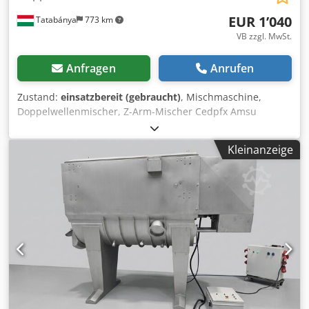
EUR 1’040
Tatabánya
773 km
VB zzgl. MwSt.
Anfragen
Anrufen
Zustand:
einsatzbereit (gebraucht)
, Mischmaschine,
Doppelwellenmischer, Z-Arm-Mischer Cedpfx Amsu
Hknkjgorf Mischer Maschine, Doppelwellenmischer, Z-
Arm-Mischer, Gebrauchte Ausrüstung
Kleinanzeige
Gesamtabmessungen: 1150 x 750 x 1520 mm Gewicht: 355
kg Trichtergröße: 530 x 500 x 400 mm Elektrische Daten:
400V