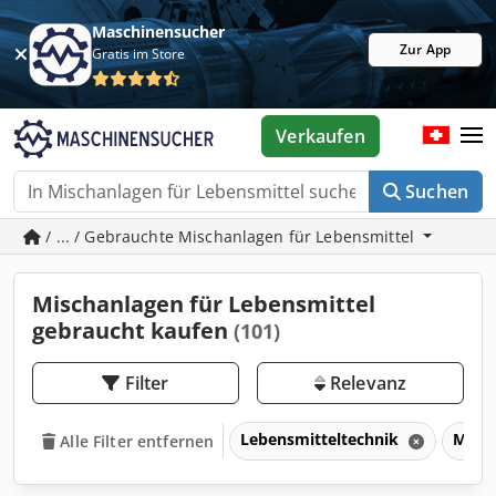
Maschinensucher
Zur App
Gratis im Store
Verkaufen
Suchen
/ ... / Gebrauchte Mischanlagen für Lebensmittel
Mischanlagen für Lebensmittel
gebraucht kaufen
(101)
Filter
Relevanz
Lebensmitteltechnik
Misch
Alle Filter entfernen