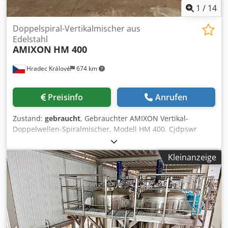
1
/
14
Doppelspiral-Vertikalmischer aus
Edelstahl
AMIXON
HM 400
Hradec Králové
674 km
Preisinfo
Anrufen
Zustand:
gebraucht
, Gebrauchter AMIXON Vertikal-
Doppelwellen-Spiralmischer, Modell HM 400. Cjdpswr
Dhcofx Amgorf Hersteller: AMIXON (Ruberg Mischtechnik
KG) Modell: HM 400 Gesamtvolumen: ca. 530 Liter
Kleinanzeige
Arbeitsvolumen: ca. 400 Liter Mischertyp: Doppelwellen-
Spiralmischer + Zerkleinerer Antrieb der Mischer: 7/9 kW,
380 V, 970/1475 U/min (über Getriebe) Antrieb des
Grobzerkleinerers: 5,5 kW, 380 V, 1475 U/min
Lieferumfang: Seitliche Inspektionstür (640 x 550 mm),
Bedienfeld