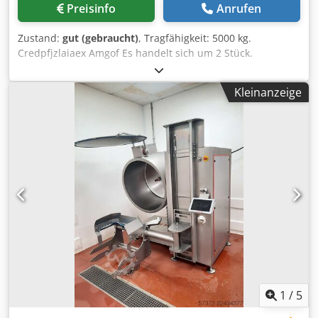
Preisinfo
Anrufen
Zustand:
gut (gebraucht)
, Tragfähigkeit: 5000 kg.
Credpfjzlaiaex Amgof Es handelt sich um 2 Stück.
Kleinanzeige
1
/
5