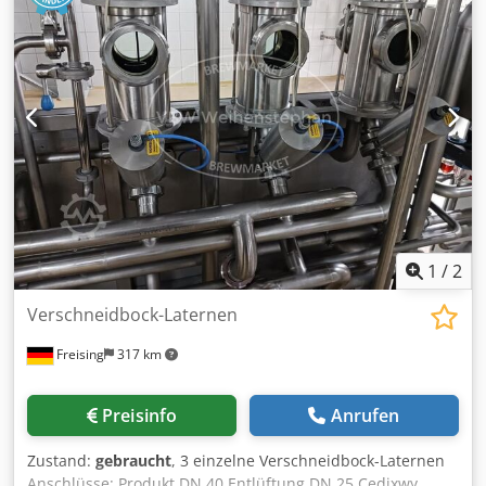
1
/
2
Verschneidbock-Laternen
Freising
317 km
Preisinfo
Anrufen
Zustand:
gebraucht
, 3 einzelne Verschneidbock-Laternen
Anschlüsse: Produkt DN 40 Entlüftung DN 25 Cedjxwy