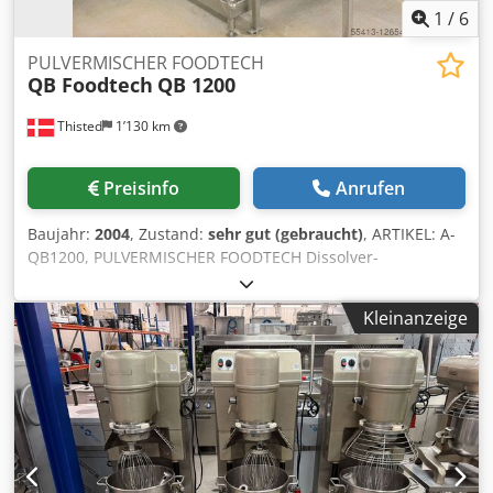
1
/
6
PULVERMISCHER FOODTECH
QB Foodtech
QB 1200
Thisted
1’130 km
Preisinfo
Anrufen
Baujahr:
2004
, Zustand:
sehr gut (gebraucht)
, ARTIKEL: A-
QB1200, PULVERMISCHER FOODTECH Dissolver-
Mischereinheit PU133 Marke: QB Food Tech. Typ: QB 1200
Volumen: 1.200 Liter. Ummantelt für Kühlung/Heizung.
Kleinanzeige
Crsdpspcg Haofx Amgsf Mischer-Rührwerk. Wägezellen.