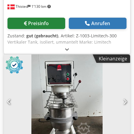
Thisted
1’130 km
Preisinfo
Anrufen
Zustand:
gut (gebraucht)
, Artikel: Z-1003-Limitech-300
Vertikaler Tank, isoliert, ummantelt Marke: Limitech
Denmark, Typ: LA1S11 Credpfx Amjlx Ei Aegef
Fassungsvermögen 300 L, Isoliert, geklammert, Behälter
Kleinanzeige
aus rostfreiem Stahl AISI 304 Rührwerk von oben Spezial-
Kochgefäß Motor 3 kW, aufgebockt 4 Pressbar, Max. Temp.
100