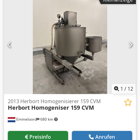
Spezifikation folgt. Crsdpsuyvfzjfx Amgef
1
/
12
2013 Herbort Homogenisierer 159 CVM
Herbort
Homogeniser 159 CVM
Emmeloord
680 km
Preisinfo
Anrufen