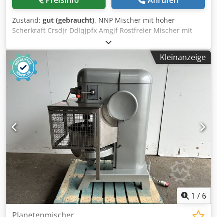
Preisinfo
Anrufen
Zustand:
gut (gebraucht)
, NNP Mischer mit hoher
Scherkraft Crsdjr Ddlqjpfx Amgjf Rostfreier Mischer mit
hoher Scherkraft, sitzt über einem Behälter mit Trichter
zur Produktzugabe, Schaftlänge 600mm, Durchmesser des
Kleinanzeige
Scherkopfes 120mm, 3Ph
1
/
6
Planetenmischer