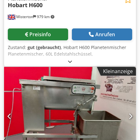
Hobart
H600
Misterton
979 km
Preisinfo
Anrufen
Zustand:
gut (gebraucht)
, Hobart H600 Planetenmischer
Planetenmischer, 60L Edelstahlschüssel,
Schneebesenaufsatz, variable Geschwindigkeit, mit Timer,
3Ph Crsdpfxenxlwqe Amgsf
Kleinanzeige