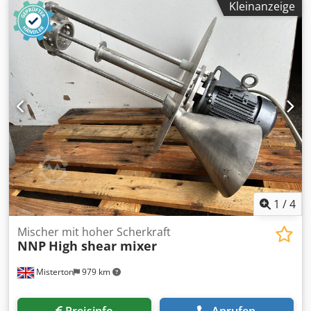
Kleinanzeige
1
/
4
Mischer mit hoher Scherkraft
NNP
High shear mixer
Misterton
979 km