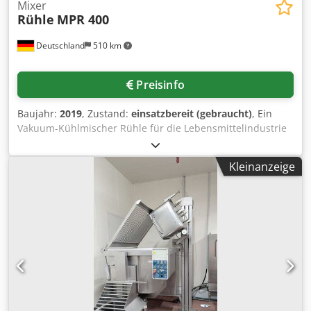
Mixer
Rühle
MPR 400
Deutschland
510 km
Preisinfo
Baujahr:
2019
, Zustand:
einsatzbereit (gebraucht)
, Ein
Vakuum-Kühlmischer Rühle für die Lebensmittelindustrie
steht zur Verfügung. Behältervolumen: 400l, max.
Befüllmenge: 300l, Mischarmdrehzahl: 25U/min,
Kleinanzeige
Hebehilfentraglast: 400kg. Maschinendimensionen X/Y/Z:
ca. 1900mm/2150mm/1650mm, Gewicht: ca. 1500kg.
Inklusive einer integrierten Beschickungs- und Hebehilfe.
Dokumentation vorhanden. Eine Besichtigung vor Ort ist
möglich. Crodpfxezpywlj Amgsf