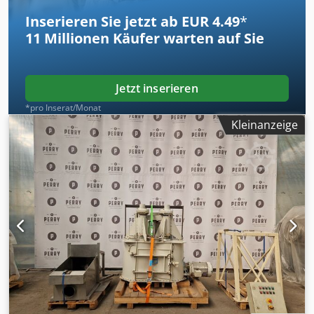
Crjdpjznx Hpofx Amgof
Inserieren Sie jetzt ab EUR 4.49
*
11 Millionen
Käufer warten auf Sie
Jetzt inserieren
*pro Inserat/Monat
Kleinanzeige