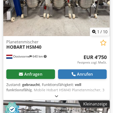
1
/
10
Planetenmischer
HOBART
HSM40
EUR 4’750
Oostvoorne
640 km
Festpreis zzgl. MwSt.
Anfragen
Anrufen
Zustand:
gebraucht
, Funktionsfähigkeit:
voll
funktionsfähig
, Mobile Hobart HSM40 Planetenmischer, 3
Stück auf Lager. 400V. Credezg Dnpopfx Amgsf Preis: 4.750
€ zzgl. MwSt. pro Stück.
Kleinanzeige