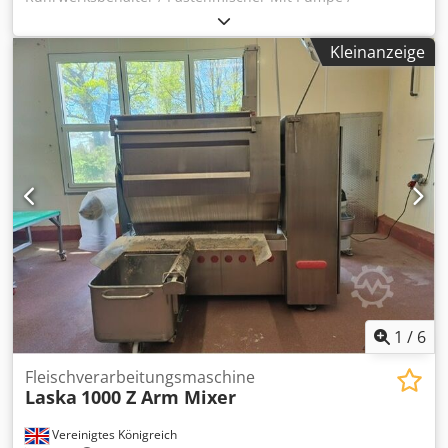
Fördereinrichtung Artikelnummer: 10314 Volumen: Ca. 70
Liter Letzter Verwendungszweck: Lebensmittel Typ:
Kleinanzeige
Stehend im Gestell Material (medienberührt): Edelstahl
Credpfx Aexdw Rlemgef Zahl der Fixierungen: 4 Boden:
Kegelboden Oberboden: Klappdeckel mit Aufgabeöffnung
Abmessung Behälter: Innendurchmesser: 380mm
Außendurchmesser: 400mm Höhe der Füße: 745mm
Abstand Abfluss zu Boden: 180mm Gesamthöhe: 1620mm
Gesamtbreite: 650mm Materialien: Innen: 1.4301 / AISI304
Außenteile: 1.4301 / AISI304 Rührwerk: Wendelrührer /
Ankerrührer mit Wandabstreifern Einrichtungen:
Typenschild: Nein Auslauf: Bodenventil Unter dem
Behälter Pumpe / Fördereinrichtung Funktion Rührwerk
gegeben, Pumpe / Fördereinrichtung nicht getestet
1
/
6
Fleischverarbeitungsmaschine
Laska
1000 Z Arm Mixer
Vereinigtes Königreich