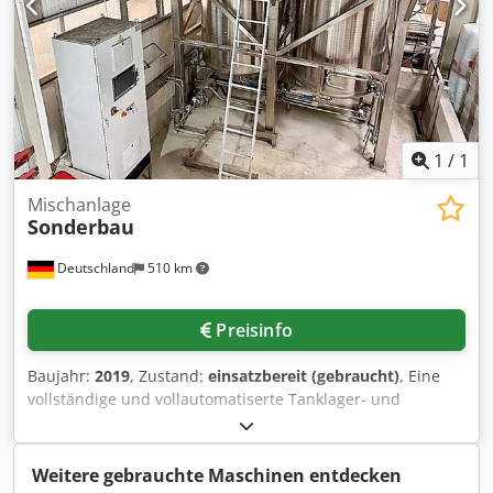
1
/
1
Mischanlage
Sonderbau
Deutschland
510 km
Preisinfo
Baujahr:
2019
, Zustand:
einsatzbereit (gebraucht)
, Eine
vollständige und vollautomatiserte Tanklager- und
Mischanlage zur Herstellung alkoholfreier, nicht
explosionsfähiger Flüssigkeiten steht zur Verfügung.
Edelstahlbehälter: 2, Behältervolumen: 5m³,
Weitere gebrauchte Maschinen entdecken
Gesamtvolumen: 10m³. Ausstattung: Wiegezellen,