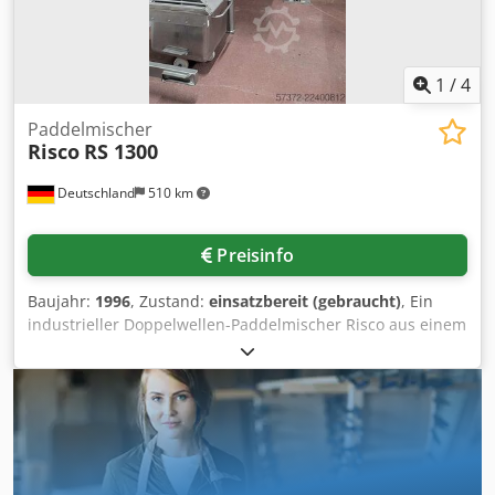
1
/
4
Paddelmischer
Risco
RS 1300
Deutschland
510 km
Preisinfo
Baujahr:
1996
, Zustand:
einsatzbereit (gebraucht)
, Ein
industrieller Doppelwellen-Paddelmischer Risco aus einem
Geflügelhof steht zur Verfügung. Mischwellen: 2, Behälter-
Nennvolumen: 1300l, max. Chargenkapazität: ca. 1300kg,
Antriebsleistung: 15kW, Homogenität: fast 100%,
Maschinendimensionen X/Y/Z: ca.
2600mm/1300mm/1500mm, Gewicht: ca. 1550kg. Inklusive
einer Hebe- und Kippvorrichtung. Dokumentation
vorhanden. Eine Besichtigung vor Ort ist möglich.