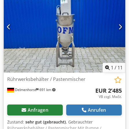
Auslaufdurchmesser: 50mm Gesamtbreite: 1470mm
Gesamtlänge: 1370mm Einrichtungen: Typenschild: ja
Mannloch: 385mm
1
/
11
Rührwerksbehälter / Pastenmischer
EUR 2’485
Delmenhorst
691 km
VB zzgl. MwSt.
Anfragen
Anrufen
Zustand:
sehr gut (gebraucht)
, Gebrauchter
Rührwerksbehälter / Pastenmischer Mit Pumpe /