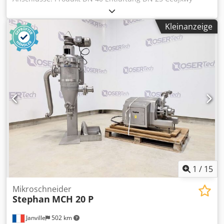
Ugopfx Amgjrf
Kleinanzeige
1
/
15
Mikroschneider
Stephan
MCH 20 P
Janville
502 km