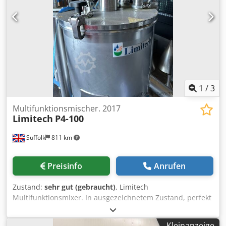
1
/
3
Multifunktionsmischer. 2017
Limitech
P4-100
Suffolk
811 km
Preisinfo
Anrufen
Zustand:
sehr gut (gebraucht)
, Limitech
Multifunktionsmixer. In ausgezeichnetem Zustand, perfekt
für Babynahrung, Fertiggerichte, Mayonnaise,
Kartoffelpüree, Schmelzkäse usw. Vollständige
Kleinanzeige