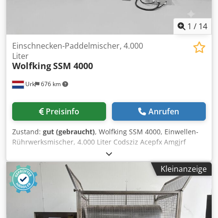
1
/
14
Einschnecken-Paddelmischer, 4.000
Liter
Wolfking
SSM 4000
Urk
676 km
Preisinfo
Anrufen
Zustand:
gut (gebraucht)
, Wolfking SSM 4000, Einwellen-
Rührwerksmischer, 4.000 Liter Codsziz Acepfx Amgjrf
Hersteller: Wolfking Modell: SSM 4000 Material: Edelstahl
Fassungsvermögen: 4.000 Liter Art des Rührwerks:
Kleinanzeige
Einwellen-Rührwerksmischer Maschinenabmessungen
(Länge x Breite x Höhe): 3.400 x 1.700 x 2.750 mm
Maschinengewicht: 2.700 kg.