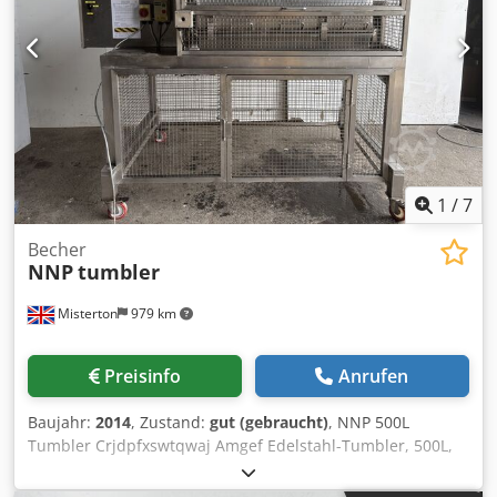
1
/
7
Becher
NNP
tumbler
Misterton
979 km
Preisinfo
Anrufen
Baujahr:
2014
, Zustand:
gut (gebraucht)
, NNP 500L
Tumbler Crjdpfxswtqwaj Amgef Edelstahl-Tumbler, 500L,
im Gitterrahmen, mit Sicherheitsabdeckungen, Auslasstür,
3-Phasen-Anschluss.