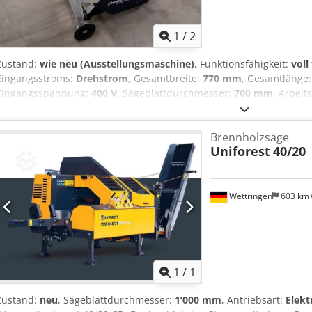
1
/
2
Zustand:
wie neu (Ausstellungsmaschine)
, Funktionsfähigkeit:
voll
Eingangsstroms:
Drehstrom
, Gesamtbreite:
770 mm
, Gesamtlänge
Eingangsspannung:
400 V
, Sägeblattdurchmesser:
700 mm
, Arbeit
Beschreibung: • Geschlossener und sicherer Sägebereich für mehr 
vorgeschriebene Säge-Schutzvorrichtung • Verdrehsicherung des H
Brennholzsäge
in der Wippe • Stabiles, verwindungssteifes Stahlgestell • Fahrvorri
Uniforest
40/20
kratz- und wetterfest durch hochwertige Pulverbeschichtung • Ph
Abmessungen und Gewichte: Länge (Produkt) ca.: 1030 mm Breite/T
(Produkt) ca.: 1095 mm Gewicht (Netto) ca.: 92,5 kg Arbeitshöhe: 
Antriebsart: Elektromotor mit Direktantrieb Elektrische Daten: An
Wettringen
603 km
50 Hz Dcsdjyddm Uopfx Agtok Abgabeleistung: 3,835 kW Aufnahmel
Schalldruckpegel Lp: 101 dB(A) Schallleistungspegel Lw: 115 dB(A)
Sägeblatt: 51,3 m/s Sägeblattdurchmesser: 700 mm Schnittleistung
Mehr Bilde
250 mm Lieferumfang: 1 x HM-Sägeblatt Ø 700 mm
1
/
1
Zustand:
neu
, Sägeblattdurchmesser:
1’000 mm
, Antriebsart:
Elekt