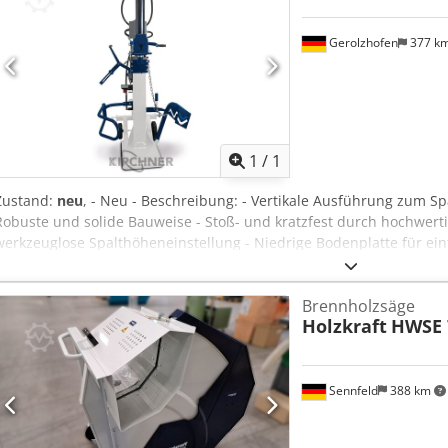
Gerolzhofen
377 k
Mehr Bilde
1
/
1
Zustand:
neu
, - Neu - Beschreibung: - Vertikale Ausführung zum Sp
Robuste und solide Bauweise - Stoß- und kratzfest durch hochwerti
werkzeuglose Spalthöheneinstellung - Niedrige Bodenplatte für e
großer Stämme - Phasenwender bei allen 400 V Modellen - Bequem
Djdpfx Agevwfzietsck durch serienmäßiges Fahrwerk mit großen Luf
Brennholzsäge
Platzsparende Lagerung durch einfach absenkbaren Zylinder - Leis
Holzkraft
HWSE 
- Zwei-Hand-Sicherheitsschaltung - Mit Spaltguthalterung Techni
Länge ca. 1050 mm Breite/Tiefe ca. 1700 mm Höhe ca. 2500 mm Gewi
Zapfwellendrehzahl 540 min¯¹ Aufnahmeleistung 5.5 kW Elektrisc
Netzfrequenz 50 Hz Gerätedaten Spaltkraft max. 26.1 t Spaltläng
Sennfeld
388 km
Spaltgutdurchmesser min. 80 mm Spaltgutdurchmesser max. 400 m
Hydrauliköl 30 l Art.-Nr. 5981031