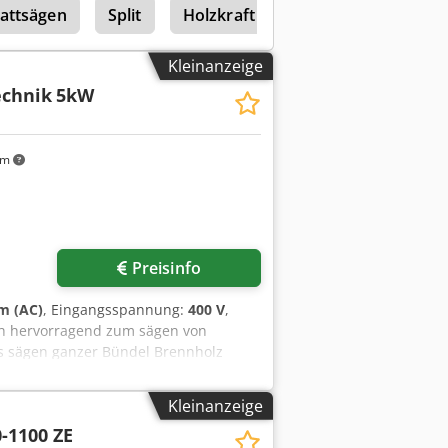
lattsägen
Split
Holzkraft Kgz 3050
Holzkraft
Kleinanzeige
echnik
5kW
km
Preisinfo
m (AC)
, Eingangsspannung:
400 V
,
ich hervorragend zum sägen von
s sägen ganzer Bündel Brennholz
en so innerhalb weniger Minuten bis
durchschnittliche Zeit pro Schnitt
Kleinanzeige
-1100 ZE