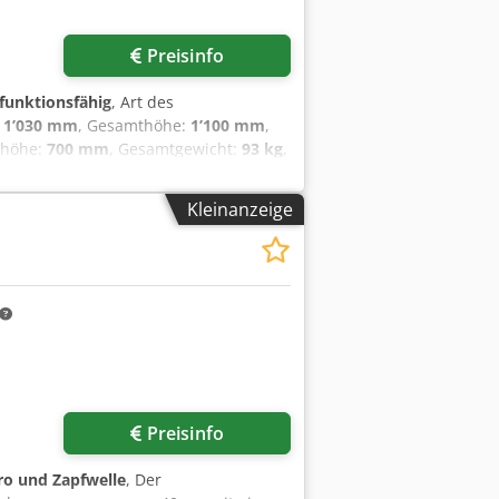
Mehr Bilder anfragen
Preisinfo
 funktionsfähig
, Art des
:
1’030 mm
, Gesamthöhe:
1’100 mm
,
shöhe:
700 mm
, Gesamtgewicht:
93 kg
,
Sicherheit durch gesetzlich
olzes durch eingestanzte Widerhaken
Kleinanzeige
chtung für einfachen Transport • Stoß-,
asenwender Technische Daten:
iefe (Produkt) ca.: 770 mm Höhe
700 mm Wippenauflage: 740 mm Antrieb:
schlussspannung: 400 V Netzfrequenz:
eistung: 5 kW Geräuschemission:
 Sägeblatt: Umfangsgeschwindigkeit
: Max. Schnittleistung Wippe Rundholz:
r anfragen
Preisinfo
ro und Zapfwelle
, Der