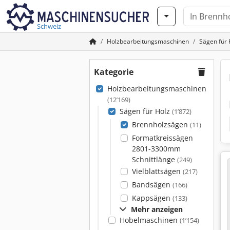
Schweiz
Holzbearbeitungsmaschinen
Sägen für 
Kategorie
Holzbearbeitungsmaschinen
(12’169)
Sägen für Holz
(1’872)
Brennholzsägen
(11)
Formatkreissägen
2801-3300mm
Schnittlänge
(249)
Vielblattsägen
(217)
Bandsägen
(166)
Kappsägen
(133)
Mehr anzeigen
Hobelmaschinen
(1’154)