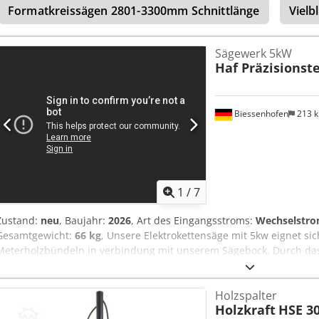
Formatkreissägen 2801-3300mm Schnittlänge
Vielb
Sägewerk 5kW
Haf Präzisionst
Biessenhofen
213 
1
/
7
Zustand:
neu
, Baujahr:
2026
, Art des Eingangsstroms:
Wechselstro
Gesamtgewicht:
66 kg
, Unsere Elektrokettensäge mit 5kw eignet s
Meterholzbündeln in verbindung mit unserem Sägebock. Durch da
Meterholz entfällt enorm viel Handarbeit! Im 1-Mann-Betrieb könn
zu 1 Ster Holz und ca. 5 Ster in der Stunde verarbeitet werden. Die 
Holzspalter
beträgt 1,5min. Dcodpfx Agofnrx Totsk
Holzkraft
HSE 30