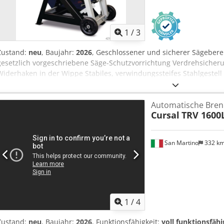
1
/
3
Zustand:
neu
, Baujahr:
2026
, Geschlossener und sicherer Sägebere
gesetzlich vorgeschriebene Säge-Schutzvorrichtung Verdrehsicher
Widerhaken in der Wippe Stabiles, verwindungssteifes Stahlgestell
Transport Stoß-, kratz- und wetterfest durch hochwertige Pulver
Abmessungen und Gewichte Arbeitshöhe 700 mm Wippenauflage 74
Automatische Bren
ca. 1030 mm Breite/Tiefe ca. 770 mm Höhe ca. 1095 mm Gewicht ca. 
Cursal
TRV 1600
Elektromotor mit Direktantrieb Elektrische Daten Aufnahmeleistu
Netzfrequenz 50 Hz Sägeblatt Durchmesser 700 mm Schnittleistu
Ab Lager 54634 Bitburg - sofort verfügbar - Zwischenverkauf vorbe
San Martino
332 k
1
/
4
Zustand:
neu
, Baujahr:
2026
, Funktionsfähigkeit:
voll funktionsfähi