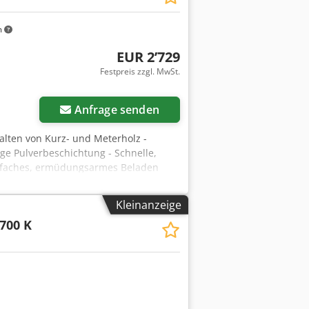
m
EUR 2’729
Festpreis zzgl. MwSt.
r anfragen
Anfrage senden
alten von Kurz- und Meterholz -
ge Pulverbeschichtung - Schnelle,
infaches, ermüdungsarmes Beladen
er Transport mit Hand-Zugdeichsel
trädern und zusätzlichem Stützrad -
Kleinanzeige
tungsstarke Industrie-Hydraulikanlage
700 K
sche Daten: Abmessungen und Gewichte
cht ca. 373,1 kg Antrieb
he Daten Anschlussspannung 400 V
e min. 560 mm Spaltlänge max. 1100 mm
m Hydrauliksystem Tankinhalt