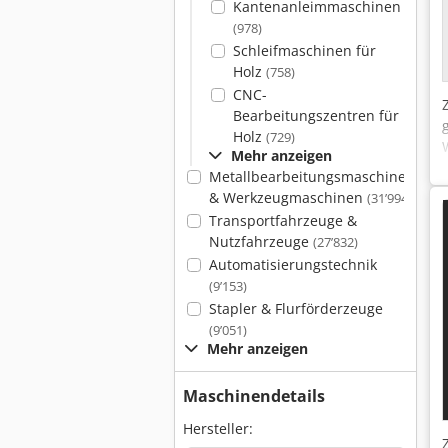
Kantenanleimmaschinen
(978)
Schleifmaschinen für
Holz
(758)
CNC-
Bearbeitungszentren für
Holz
(729)
Mehr anzeigen
Metallbearbeitungsmaschinen
& Werkzeugmaschinen
(31’994)
Transportfahrzeuge &
Nutzfahrzeuge
(27’832)
Automatisierungstechnik
(9’153)
Stapler & Flurförderzeuge
(9’051)
Mehr anzeigen
Maschinendetails
Hersteller: