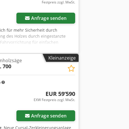
Festpreis zzgl. MwSt.
Anfrage senden
ich für mehr Sicherheit durch
ung des Holzes durch eingestanzte
 Fahrvorrichtung für einfachen
beschichtung Phasenwender
0 mm Dsdpfx Aehkz Hiogtjck Länge
Kleinanzeige
nholzsäge
92,5 kg Antrieb Antriebsart
L 700
ng 5 kW Anschlussspannung 400 V
ng Wippe Rundholz 250 mm Standort:
halten
m
EUR 59’590
EXW Festpreis zzgl. MwSt.
Anfrage senden
g
, Neue Cursal-Zerkleinerungsanlage