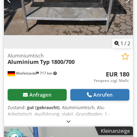
1
/
2
Aluminiumtisch
Aluminium
Typ 1800/700
EUR 180
Wiefelstede
717 km
Festpreis zzgl. MwSt.
Anfragen
Anrufen
Zustand:
gut (gebraucht)
, Aluminiumtisch, Alu-
Arbeitstisch -Ausführung: stabil -Grundboden: 1 -
Kunststoff Platten -Ablage -Abmessungen: 1800/700/H820
mm -Gewicht: 60 kg Chjdeb A I N Nopfx Aikea
Kleinanzeige