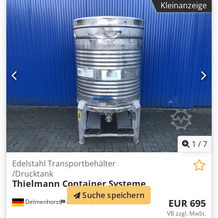
Kleinanzeige
vier Füßen mit Staplertunnel Material (medienberührt):
1.4301 / AISI304 Ausführung: Einwandig Boden: Gewölbt
Oberboden: Gewölbt Betriebsdruck lt. Typenschild: -0,15 /
+1,0 Bar Abmessung Behälter: Behälterdurchmesser:
1000mm Zyl. Höhe: 850mm Abstand Abfluss zu Boden:
180mm Gesamthöhe: 1670mm Materialien: Innen: 1.4301 /
AISI 304 Außen: 1.4301 / AISI 304 Einrichtungen:
Typenschild: Teilweise, einige Behälter ohne Domdeckel Ø
400mm Durchmesser Auslauf: 50mm Auslauf Type: DN50
DIN11851 Auslaufventil: Scheibenventil
1
/
7
Edelstahl Transportbehälter
/Drucktank
Thielmann Container Systeme
Suche speichern
EUR 695
Delmenhorst
691 km
VB zzgl. MwSt.