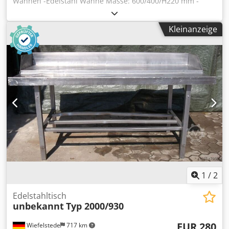
Wannen -Edelstahl Wanne Masse: 600/400/H220 mm -
Ausführung: stabil Csdpfx Aiob Uhnkjkeha -Abmessungen:
540/725/H800 mm -Gewicht: 30 kg
Kleinanzeige
1
/
2
Edelstahltisch
unbekannt
Typ 2000/930
EUR 280
Wiefelstede
717 km