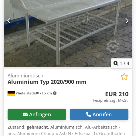
1
/
4
Aluminiumtisch
Aluminium
Typ 2020/900 mm
EUR 210
Wiefelstede
715 km
Festpreis zzgl. MwSt.
Anfragen
Anrufen
Zustand:
gebraucht
, Aluminiumtisch, Alu-Arbeitstisch -
aus: Aluminium Chodpfx Asb Nx H Isikoa -1x Grundboden -