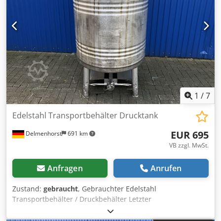
1
/
7
Edelstahl Transportbehälter Drucktank
EUR 695
Delmenhorst
691 km
VB zzgl. MwSt.
Anfragen
Anrufen
Zustand:
gebraucht
, Gebrauchter Edelstahl
Transportbehälter / Druckbehälter Letzter
Verwendungszweck: Lebensmittel Artikelnummer: 10289
Volumen: 900L Chedpfx Asza Duqjikja Type: Stehend auf