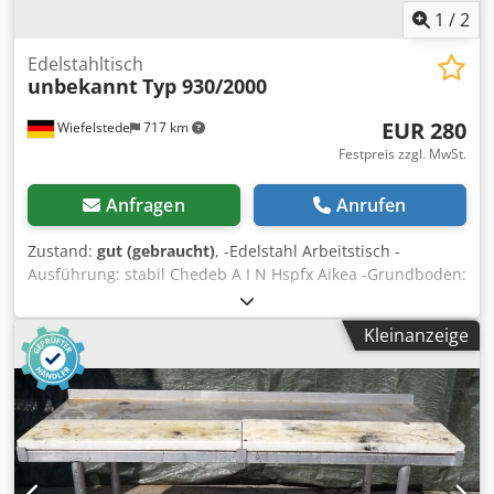
1
/
2
Edelstahltisch
unbekannt
Typ 930/2000
EUR 280
Wiefelstede
717 km
Festpreis zzgl. MwSt.
Anfragen
Anrufen
Zustand:
gut (gebraucht)
, -Edelstahl Arbeitstisch -
Ausführung: stabil Chedeb A I N Hspfx Aikea -Grundboden:
1 -Umrandung -Ablage -Abmessungen: 2000/930/H800 mm
-Gewicht: 82 kg
Kleinanzeige