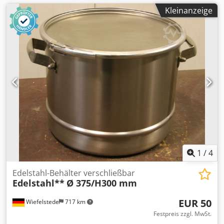
Kleinanzeige
1
/
4
Edelstahl-Behälter verschließbar
Edelstahl**
Ø 375/H300 mm
EUR 50
Wiefelstede
717 km
Festpreis zzgl. MwSt.