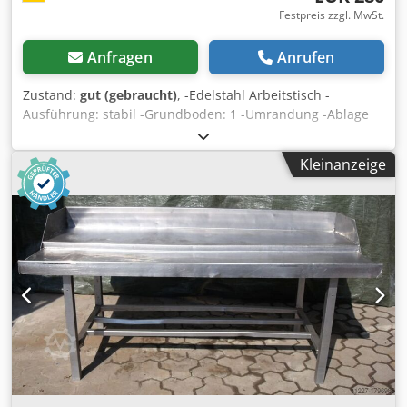
Festpreis zzgl. MwSt.
Anfragen
Anrufen
Zustand:
gut (gebraucht)
, -Edelstahl Arbeitstisch -
Ausführung: stabil -Grundboden: 1 -Umrandung -Ablage
Cedpfsb A I N Eex Aiksha -Abmessungen: 2000/930/H930
mm -Gewicht: 82 kg
Kleinanzeige