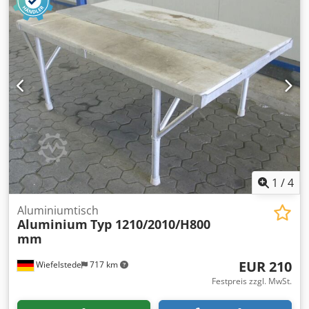
1
/
4
Aluminiumtisch
Aluminium
Typ 1210/2010/H800
mm
EUR 210
Wiefelstede
717 km
Festpreis zzgl. MwSt.