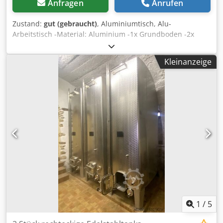
Anfragen
Anrufen
Zustand:
gut (gebraucht)
, Aluminiumtisch, Alu-
Arbeitstisch -Material: Aluminium -1x Grundboden -2x
Kunststoff Arbeitsplatten -Abmessungen: 1210/2010/H800
mm -Gewicht: 70 kg Chodpfx Asb Rgyqsikoa
Kleinanzeige
1
/
5