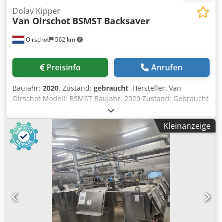
Dolav Kipper
Van Oirschot
BSMST Backsaver
Oirschot
562 km
Preisinfo
Anrufen
Baujahr:
2020
, Zustand:
gebraucht
, Hersteller: Van
Oirschot Modell: BSMST Baujahr: 2020 Zustand: Gebraucht
Seriennummer: 201002-K3 Lager-Nr.: 3414J Neigungshöhe:
970 mm Neigungswinkel: 0 - 100° Max. Belastung: max.
Kleinanzeige
900 kg Codpfxoznh Ngs Aiksha Wannenabmessungen:
1000 x 1200 x 800 mm Ausfahrhöhe: 970 mm Antrieb: 12-V-
Semi-Traktionsbatterie Abmessungen: 1450 x 1150 x 1150
mm Gewicht: 300 kg