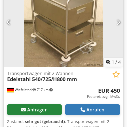
1
/
4
Transportwagen mit 2 Wannen
Edelstahl
540/725/H800 mm
EUR 450
Wiefelstede
717 km
Festpreis zzgl. MwSt.
Anfragen
Anrufen
Zustand:
sehr gut (gebraucht)
, Transportwagen mit 2