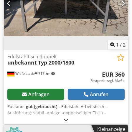
1
/
2
Edelstahltisch doppelt
unbekannt
Typ 2000/1800
EUR 360
Wiefelstede
717 km
Festpreis zzgl. MwSt.
Anfragen
Anrufen
Zustand:
gut (gebraucht)
, -Edelstahl Arbeitstisch -
Ausführung: stabil -Ablage -doppelseitiger Tisch -
Abmessungen: 2000/1800/H800 mm Codpeb A I N Isfx
Aikeha -Gewicht: 120 kg
Kleinanzeige