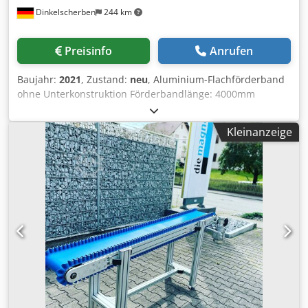
Dinkelscherben
244 km
Recycling, Hackschnitzel, Kunststoff, metallfrei
Metallerkennung, Neodym, Überbandmagnet,
Magnetbandabscheider, Aushebemagnete, Filterstäbe,
Preisinfo
Anrufen
Magnetgitter, Magnetrost, Metallabscheider, Blockmagnet,
Filtersysteme
Baujahr:
2021
, Zustand:
neu
, Aluminium-Flachförderband
ohne Unterkonstruktion Förderbandlänge: 4000mm
Antriebswalze: gerändelt Chedpfxjhfwcbe Aikoa
Umlenkwalze: ballig überdreht Unsere Kernkompetenz
Kleinanzeige
liegt darin, dem Kunden genau das zu liefern was er auch
wirklich benötigt. Wir arbeiten zusammen mit unseren
Kunden, kundenspezifische, individuelle Lösungen aus
und liefern entsprechende Anlagen aus eigener Fertigung.
Kontaktieren Sie uns gerne auch telefonisch um für Ihre
Anwendung eine passende Lösung zu finden. PVC-
Transportband Fördergurt EM 15/2 0+17 PVC weiss FDA
konform nach EU10/2011 Gurtbreite 500mm außen
Wellenkante verschweißt beidseitg 40mm hoch T-30
Stollen- 400mm Teilung * antistatisch durch Fäden im
Gewebe der Laufseite endlos verschweißt mit gestufter
Fingerverbindung Lebensmittel- Zertifikat wird mitgeliefert