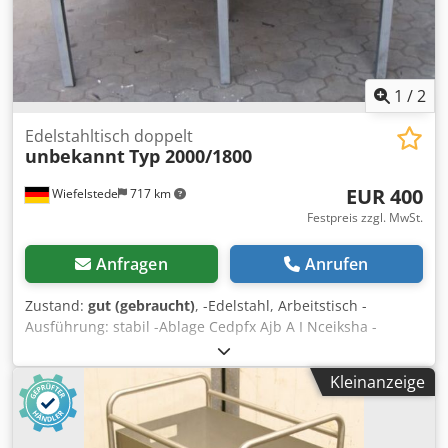
1
/
2
Edelstahltisch doppelt
unbekannt
Typ 2000/1800
EUR 400
Wiefelstede
717 km
Festpreis zzgl. MwSt.
Anfragen
Anrufen
Zustand:
gut (gebraucht)
, -Edelstahl, Arbeitstisch -
Ausführung: stabil -Ablage Cedpfx Ajb A I Nceiksha -
doppelseitiger Tisch -Abmessungen: 2000/1800/H800 mm -
Gewicht: 100 kg
Kleinanzeige