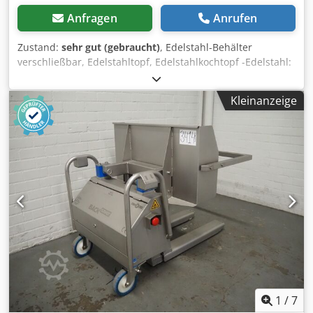
Anfragen
Anrufen
Zustand:
sehr gut (gebraucht)
, Edelstahl-Behälter
verschließbar, Edelstahltopf, Edelstahlkochtopf -Edelstahl:
Edelstahltopf -Innenmaße: 375 mm -Tiefe: 310 mm Codpfx
Asb Uhmroikoha -Anzahl: 2 Stück vorhanden -Preis: pro
Kleinanzeige
Stück -Abmessungen: 400/H310 mm -Gewicht: 2,4 kg
1
/
7