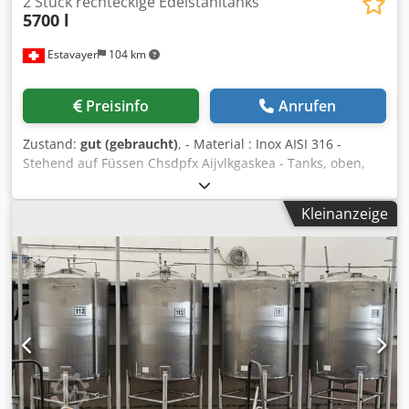
2 Stück rechteckige Edelstahltanks
5700 l
Estavayer
104 km
Preisinfo
Anrufen
Zustand:
gut (gebraucht)
, - Material : Inox AISI 316 -
Stehend auf Füssen Chsdpfx Aijvlkgaskea - Tanks, oben,
am Keller-Rundgewölbe angepasst Abmessungen : - Breite
: ca. 1150 mm - Tiefe : ca. 1800 mm - Gesamt - Höhe,
Kleinanzeige
hinten : 2500 mm - Gesamt - Höhe, vorne: 3650mm (inkl.
Dom) - Bodenfreiheit : 340 mm Ausstattung: - Rechteckiges
Mannloch 320 x 420 mm - Restablauf: Tankschieberklappe
DN 40 , Friedrich Nr. 2 - Klarablauf : Tankschieberklappe
DN 40 , Friedrich Nr. 2 - Kosthahn - Standanzeige - Dom
NW 200