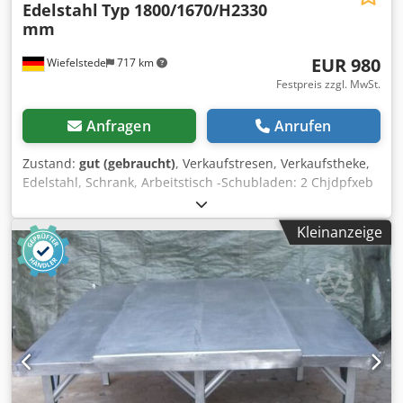
Edelstahl
Typ 1800/1670/H2330
mm
EUR 980
Wiefelstede
717 km
Festpreis zzgl. MwSt.
Anfragen
Anrufen
Zustand:
gut (gebraucht)
, Verkaufstresen, Verkaufstheke,
Edelstahl, Schrank, Arbeitstisch -Schubladen: 2 Chjdpfxeb
Uhnis Aikoa -Tischmasse: 700/1600/H830 mm -Dachmasse:
1800/1670/H2330 mm -Ausführung: stabil -
Kleinanzeige
Transportabmessungen: 2060/730/H870 mm -Gewicht: 120
kg