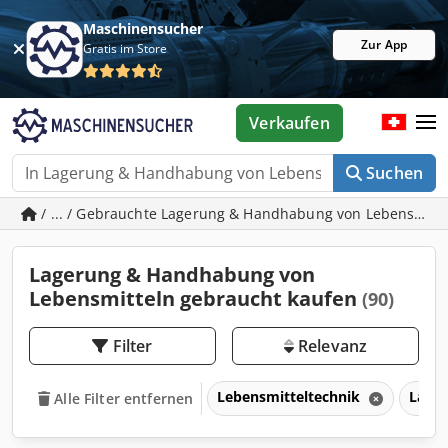
Maschinensucher
Zur App
Gratis im Store
Verkaufen
Suchen
/ ... / Gebrauchte Lagerung & Handhabung von Lebensmitt
Lagerung & Handhabung von
Lebensmitteln gebraucht kaufen
(90)
Filter
Relevanz
Lebensmitteltechnik
Lage
Alle Filter entfernen