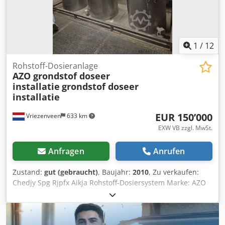
1
/
12
Rohstoff-Dosieranlage
AZO grondstof doseer
installatie
grondstof doseer
installatie
EUR 150’000
Vriezenveen
633 km
EXW VB zzgl. MwSt.
Anfragen
Anrufen
Zustand:
gut (gebraucht)
, Baujahr:
2010
, Zu verkaufen:
Chedjy Spg Rjpfx Aikja Rohstoff-Dosiersystem Marke: AZO
Baujahr: 2010 Im Lieferumfang enthalten: - 8x
Dosierbehälter à 500 Liter - vollständige Dokumentation -
Rahmen - Wägezellen - Dosierschnecken Bei Fragen oder
Anmerkungen nehmen Sie gerne Kontakt mit uns auf. Eine