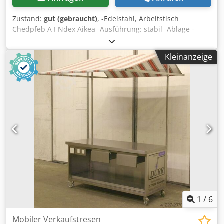
Zustand:
gut (gebraucht)
, -Edelstahl, Arbeitstisch
Chedpfeb A I Ndex Aikea -Ausführung: stabil -Ablage -
doppelseitiger Tisch -Abmessungen 2000/1800/H810 mm -
Gewicht: 117 kg
Kleinanzeige
1
/
6
Mobiler Verkaufstresen