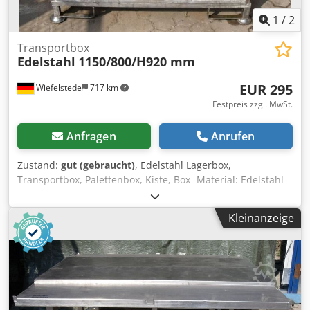
1
/
2
Transportbox
Edelstahl
1150/800/H920 mm
EUR 295
Wiefelstede
717 km
Festpreis zzgl. MwSt.
Anfragen
Anrufen
Zustand:
gut (gebraucht)
, Edelstahl Lagerbox,
Transportbox, Palettenbox, Kiste, Box -Material: Edelstahl
4301 -Anzahl: 1 Stück vorhanden -Abmessungen:
1150/800/H920 mm Chjdpeb A I Ntefx Aikoa -Gewicht: 98 kg
Kleinanzeige