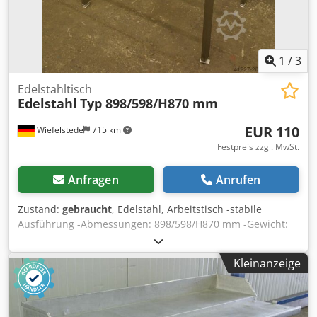
1
/
3
Edelstahltisch
Edelstahl
Typ 898/598/H870 mm
EUR 110
Wiefelstede
715 km
Festpreis zzgl. MwSt.
Anfragen
Anrufen
Zustand:
gebraucht
, Edelstahl, Arbeitstisch -stabile
Ausführung -Abmessungen: 898/598/H870 mm -Gewicht:
12 kg - 1 Stück vorhanden Codpfx Aeb Uhnljikeha
Kleinanzeige