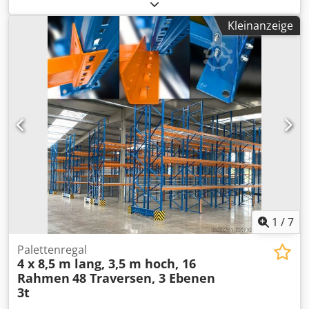
354A an, der für Labor-, Service- und
Industrieanwendungen konzipiert ist. Es handelt sich um
Kleinanzeige
ein hochwertiges Messgerät mit einer Bandbreite von 500
MHz und einer Abtastrate von 2 GS/s. Dkodpfjzru Sisx Ac
Ujr Technische Daten: • Hersteller: LeCroy • Modell:
WaveJet 354A • Bandbreite: 500 MHz • Abtastrate: 2 GS/s • 4
analoge Kanäle • USB-Anschluss • Integrierter Tragegriff •
Stromversorgung: 90–264 V AC, 47–63 Hz Zustand: •
Gebraucht, in gutem optischen Zustand mit normalen
Gebrauchsspuren. • Das Gerät schaltet sich ein und
funktioniert einwandfrei – das Display ist in Ordnung, was
auf den Fotos zu sehen ist.
1
/
7
Palettenregal
4 x 8,5 m lang, 3,5 m hoch, 16
Rahmen
48 Traversen, 3 Ebenen
3t