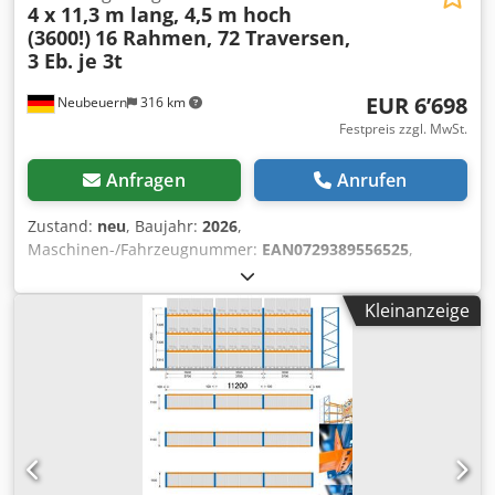
4 x 11,3 m lang, 4,5 m hoch
(3600!)
16 Rahmen, 72 Traversen,
3 Eb. je 3t
EUR 6’698
Neubeuern
316 km
Festpreis zzgl. MwSt.
Anfragen
Anrufen
Zustand:
neu
, Baujahr:
2026
,
Maschinen-/Fahrzeugnummer:
EAN0729389556525
,
Tragfähigkeit pro Lagerabschnitt:
3’000 kg
, Gesamtlänge:
44’800 mm
, Gesamthöhe:
4’500 mm
, Belastung pro
Kleinanzeige
Fachwerkträgerpaar (max.):
3’000 kg
, Anzahl der
Regalreihen:
4
, Rahmenhöhe:
4’500 mm
, Lichte Weite:
3’600 mm
, Abstand zwischen den Säulen:
3’600 mm
,
Rahmenbreite:
1’100 mm
, Regalhöhe:
4’500 mm
,
Regallänge:
44’800 mm
, Trägerlänge:
3’600 mm
, 4
Regalreihen Palettenregale (M45113615-3) je 11,3 m Länge,
4,5 m hoch, 1,1 m Tiefe, je 3 Felder, 3,6 m breit, je 3
Traversen-Ebenen, Fachlast 3000 kg. - 16 Rahmen (RM4511