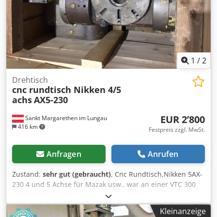
Ausleger 1250 x 650 mm mit digitaler Winkelanzeige
Ablänganschlag 3200 mm schwenkbar 90° - 45° Quick-Lock
Schnellwechselsystem für das Hauptsägeblatt Dodpfx
Acjzp Nw Ij Uekr
1
/
2
Drehtisch
cnc rundtisch Nikken 4/5
achs
AX5-230
EUR 2’800
Sankt Margarethen im Lungau
416 km
Festpreis zzgl. MwSt.
Anfragen
Anrufen
Zustand:
sehr gut (gebraucht)
, Cnc Rundtisch,Nikken 5AX-
230 4 und 5 Achse für Mazak usw.. war an einer VTC 300
angebaut, wegen Neumaschine 5 achs nun abzugeben,
Dkedop U Umkspfx Ac Usr
Kleinanzeige