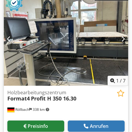
1
/
7
Holzbearbeitungszentrum
Format4
Profit H 350 16.30
Röllbach
338 km
Preisinfo
Anrufen