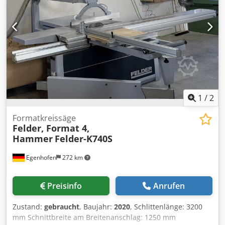
1
/
2
Formatkreissäge
Felder, Format 4,
Hammer
Felder-K740S
Egenhofen
272 km
Preisinfo
Anrufen
Zustand:
gebraucht
, Baujahr:
2020
, Schlittenlänge: 3200
mm Schnittbreite am Breitenanschlag: 1250 mm