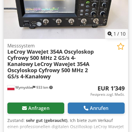
1
/
10
Messsystem
LeCroy WaveJet 354A Oscyloskop
Cyfrowy 500 MHz 2 GS/s 4-
Kanałowy
LeCroy WaveJet 354A
Oscyloskop Cyfrowy 500 MHz 2
GS/s 4-Kanałowy
EUR 1’349
Wymysłów
933 km
Festpreis zzgl. MwSt.
Anfragen
Anrufen
Zustand:
sehr gut (gebraucht)
, Ich biete zum Verkauf
einen professionellen digitalen Oszilloskop LeCroy WaveJet