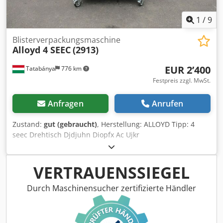
(BSMcP) Rahmen geschraubt, nicht vormontiert Fracht /
Lieferung: - max. 20 Werktage nach Zahlungseingang - frei
1
/
9
Baustelle / Montageort - Abladung vom LKW erfolgt durch
den Käufer mit eigenem Hub-Gerät. Dkodpezk Dtmefx Ac
Blisterverpackungsmaschine
Alloyd 4 SEEC
(2913)
Usr - Lieferungen erfolgen in das gesamte Gebiet der
Bundesrepublik Deutschland; außer Inseln! Lieferungen in
EUR 2’400
Tatabánya
776 km
EU-Staaten jeweils nach individueller Vereinbarung.
Festpreis zzgl. MwSt.
Anfragen
Anrufen
Zustand:
gut (gebraucht)
, Herstellung: ALLOYD Tipp: 4
seec Drehtisch Djdjuhn Diopfx Ac Ujkr
VERTRAUENSSIEGEL
Durch Maschinensucher zertifizierte Händler