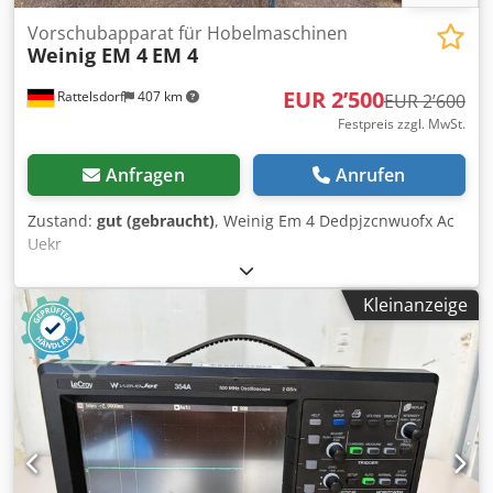
Vorschubapparat für Hobelmaschinen
Weinig EM 4
EM 4
EUR 2’500
Rattelsdorf
407 km
EUR 2’600
Festpreis zzgl. MwSt.
Anfragen
Anrufen
Zustand:
gut (gebraucht)
, Weinig Em 4 Dedpjzcnwuofx Ac
Uekr
Kleinanzeige