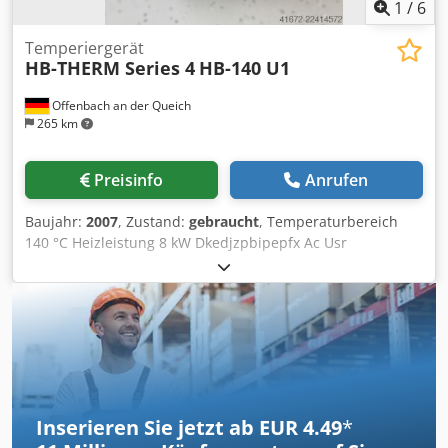
1
/
6
Temperiergerät
HB-THERM Series 4
HB-140 U1
Offenbach an der Queich
265 km
Preisinfo
Anrufen
Baujahr:
2007
, Zustand:
gebraucht
, Temperaturbereich
140 °C Heizleistung 8 kW Dkedjzpbipepfx Ac Usr
Kühlleistung 30 kW Abmessung L-B-H 0,70x0,20x0,50 mm
Maschinengewicht ca. 48 kg HB-Therm HB-140 U1 Serie 4
Temperiergerät – Wasser bis 140 °C --> Definition und
Aufbau
Inserieren Sie jetzt ab EUR 4.49
*