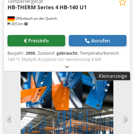
Temperiergerät
HB-THERM Series 4
HB-140 U1
Offenbach an der Queich
265 km
Preisinfo
Anrufen
Baujahr:
2005
, Zustand:
gebraucht
, Temperaturbereich
140 °C Dkjdpfx Acjzpbiio Usr Heizleistung 8 kW
Kühlleistung 30 kW Abmessung L-B-H 0,70x0,20x0,50 m
Maschinengewicht ca. 48 kg HB-Therm HB-140 U1 Serie 4
Kleinanzeige
Temperiergerät – Wasser bis 140 °C --> Definition und
Aufbau