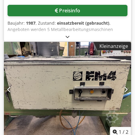
Preisinfo
Baujahr:
1987
, Zustand:
einsatzbereit (gebraucht)
,
Angeboten werden 5 Metallbearbeitungsmaschinen
diverser Hersteller. 1) Säulenbohrmaschine VEB BS16,
Baujahr: 1960, Gewicht: 110kg. 2) Fräsmaschine Fritz
Kleinanzeige
Werner. 3) Ständerbohrmaschine Infratirea 4GC02502,
Baujahr: 1987. 4) Ständerbohrmaschine Infratirea,
Baujahr: 1987. 5) Radialbohrmaschine Tianjin No. 4
Z3063×20. Dkedjzqfxdopfx Ac Ujr
1
/
2