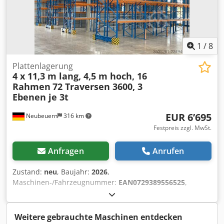
1
/
8
Plattenlagerung
4 x 11,3 m lang, 4,5 m hoch, 16
Rahmen
72 Traversen 3600, 3
Ebenen je 3t
EUR 6’695
Neubeuern
316 km
Festpreis zzgl. MwSt.
Anfragen
Anrufen
Zustand:
neu
, Baujahr:
2026
,
Maschinen-/Fahrzeugnummer:
EAN0729389556525
,
Tragfähigkeit pro Lagerabschnitt:
3’000 kg
, Gesamtlänge:
44’800 mm
, Gesamthöhe:
4’500 mm
, Belastung pro
Fachwerkträgerpaar (max.):
3’000 kg
, Anzahl der
Weitere gebrauchte Maschinen entdecken