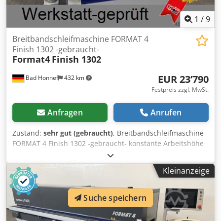
1
/
9
Breitbandschleifmaschine FORMAT 4
Finish 1302 -gebraucht-
Format4
Finish 1302
EUR 23’790
Bad Honnef
432 km
Festpreis zzgl. MwSt.
Anfragen
Anrufen
Zustand:
sehr gut (gebraucht)
, Breitbandschleifmaschine
FORMAT 4 Finish 1302 -gebraucht- konstante Arbeitshöhe
dank Oberteilverstellung, Kombi-Aggregat mit
Kontaktwalze und Schleifschuh, Kontaktwalze gummiert,
Kleinanzeige
pneumatische Aktivierung der Kontaktwalze,
elektronischer Segmentschleifschuh, Digitalanzeige für
Schleifhöhe, stufenlose Vorschubgeschwindigkeit,
Suche speichern
automatische Teppichzentrierung, Bedienung über
Bildschirm mit Touchscreen, luftgefederter Schleifschuh,