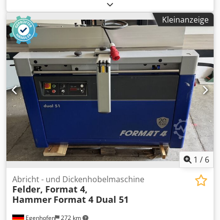
Schnittbreite am Ablänganschlag: 3200 mm Schnittiefe:
120 mm Vorritzer: ja Höhenverstellung Sägeblatt:
Kleinanzeige
elektrisch Schwenkverstellung Sägeblatt: elektrisch
Verstellung Breitenanschlag: manuell Verstellung
Ablänganschlag: manuell Dkjdpfx Aszq Dcuoc Uer Anzeige
Sägeblatt Winkel: Digitalanzeige Anzeige Schnitthöhe: -
Anzeige Breitenanschlag: scala Anzeige Ablänglineal: Scala
Sägeblattdurchmesser: 400mm Drehzahlen: 3
Motorleistung: 5,5kW Absauganschluss: 80 und 120mm
Maschinenlänge: 3200mm Maschinenbreite: 2200mm
Gewicht: 800 kg
1
/
6
Abricht - und Dickenhobelmaschine
Felder, Format 4,
Hammer
Format 4 Dual 51
Egenhofen
272 km