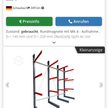
Y= 1500 mm Z= 150 mm Durchlasshöhe
Schwabach
349 km
Achsenpositioniergeschwindigkeiten: Richten sich nach
dem gewählten Sicherheitssystem (diese sind dem Layout
zuentnehmen). - Beidseitig angetriebenes Fahrportal -
Preisinfo
Anrufen
Führungssystem X-Achse: Der Antrieb des Fahrportals der
X-Achse erfolgt über eine Zahnstange mit schräger,
Zustand:
gebraucht
, Rundmagnete mit MK 4 - Aufnahme ,
bombierter Zahnform - Dies garantiert höchste Präzision.
D = 140 mm und D = 220 mm Dkedjzpfg Sjpfx Ac Uor
Das Untersetzungsgetriebe sichert höchste
Bearbeitungsqualität und Wiederholgenauigkeit. Die
Lagerung erfolgt mittels gekapselter, auf gehärteten und
Kleinanzeige
geschliffenen Linearführungen laufenden
Kugelumlaufbacken. - Führungssystem Y-Achse: Die
Lagerung erfolgt mittels gekapselter, auf gehärteten und
geschliffenen Linearführungen laufenden
Kugelumlaufbacken. Die Y-Achse wird mittels einer
geschliffenen Kugelumlaufspindel positioniert. -
Führungssystem Z-Achse: Die Lagerung erfolgt mittels
gekapselter, auf gehärteten und geschliffenen
Linearführungen laufenden Kugelumlaufbacken. Die Z-
Achse wird mittels einer geschliffenen Kugelumlaufspindel
positioniert. - Automatische Zentralschmierung: Das Fett