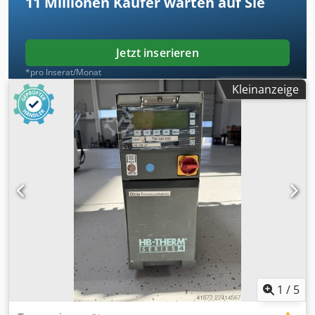
11 Millionen
Käufer warten auf Sie
Jetzt inserieren
*pro Inserat/Monat
Kleinanzeige
1
/
5