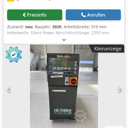
Preisinfo
Anrufen
Zustand:
neu
, Baujahr:
2020
, Arbeitsbreite: 510 mm
Hobelwelle: Silent Power Abrichttischlänge: 2250 mm
Dkodpfx Acjzq Db Re Uer Abrichtanschlag Winkel
verstellbar: ja 45° bis 90° maximale Durchlassstärke
Kleinanzeige
Dickenhobel: 250 mm Höhenverstellung Dickentisch:
elektrisch Anzeige der Hobelstärke: Digitalanzeige
Vorschubgeschwindigkeit: 4 - 16 m/min stufenlos
Einzugswalze: Stahl Auszugswalze: Stahl Druckbalken:
Gliederdruckbalken Motorleistung: 7 kW Motorbremse: ja,
automatisch Absauganschluss: 150mm Maschinenlänge:
2200 mm Maschinenbreite: 1050 mm Gewicht: 900kg