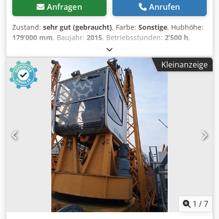
Anfragen
Anrufen
Zustand:
sehr gut (gebraucht)
, Farbe:
Sonstige
, Hubhöhe:
179’000 mm
, Baujahr:
2015
, Betriebsstunden:
2’500 h
,
Allgemeine Informationen Verwendungszweck: Bauwesen
Seriennummer: 1588 Funktionell Oberarmlänge: 68,5 m
Kleinanzeige
Hubkapazität: 125.000 kg CE-Kennzeichnung: ja Wartung,
Verlauf und Zustand Zahl der Eigentümer: 2 Technischer
Zustand: sehr gut Dedpfxowu D E Hj Aiveck Optischer
Zustand: sehr gut Weitere Informationen
Lieferbedingungen: EXW Produktionsland: DK Weitere
Informationen Wenden Sie sich an Christiaan Dekker, um
weitere Informationen zu erhalten. = Weitere Optionen
und Zubehör = - Gegengewichte - Unterflaschen
1
/
7