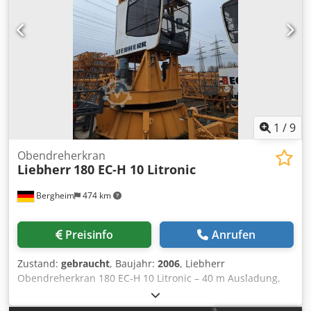
Rücksprache erweiterbar!
1
/
9
Obendreherkran
Liebherr
180 EC-H 10 Litronic
Bergheim
474 km
Preisinfo
Anrufen
Zustand:
gebraucht
, Baujahr:
2006
, Liebherr
Obendreherkran 180 EC-H 10 Litronic – 40 m Ausladung,
10 t Traglast, 44.997 Obendreher-Turmdrehkran mit
Litronic-Steuerung, angeboten als Oberkran ohne Turm.