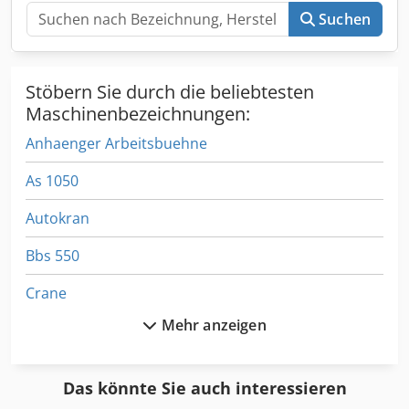
Unterbau) Ausleger und Hubhöhen erweiterbar laut
Suchen
Herstellerdatenblatt
Stöbern Sie durch die beliebtesten
Maschinenbezeichnungen:
Anhaenger Arbeitsbuehne
As 1050
Autokran
Bbs 550
Crane
Mehr anzeigen
Dsd 201
Fu 115
Das könnte Sie auch interessieren
Gl 172