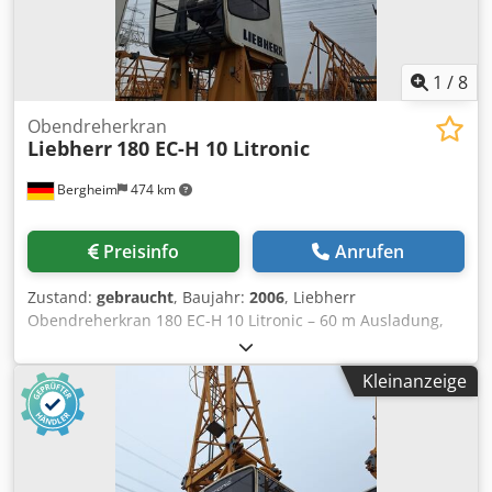
1
/
8
Obendreherkran
Liebherr
180 EC-H 10 Litronic
Bergheim
474 km
Preisinfo
Anrufen
Zustand:
gebraucht
, Baujahr:
2006
, Liebherr
Obendreherkran 180 EC-H 10 Litronic – 60 m Ausladung,
10 t Traglast; 45.456 Obendreher-Turmdrehkran mit
Litronic-Steuerung, angeboten als Oberkran ohne Turm.
Kleinanzeige
Hersteller: Liebherr Modell: 180 EC-H 10 Litronic Baujahr:
2006 Djdpeyy I R Defx Aivjck Werknummer: 45.456
Ausladung: 60,0 m Maximale Traglast: 10000 kg Traglast
bei 60 m: 2200 kg Ausführung: Oberkran (ohne Turm)
Steuerung: Litronic Ausleger und Hakenhöhe nach