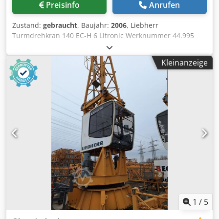
Preisinfo
Anrufen
Zustand:
gebraucht
, Baujahr:
2006
, Liebherr
Turmdrehkran 140 EC-H 6 Litronic Werknummer 44.995
Gebrauchter Liebherr Turmdrehkran 140 EC-H 6 Litronic
aus dem Baujahr 2006. Der Obendreherkran eignet sich
Kleinanzeige
für Hochbau, Industrie- und Großbaustellen. Lieferung
inklusive Fundamentkreuz FK 120 HC, Turmstücken und
Zusatzballast. Hersteller: Liebherr Modell: 140 EC-H 6
Litronic Maschinentyp: Obendreherkran Werknummer:
44.995 Baujahr: 2006 Ausladung: 60,0 m Dsdpoy Thd Rsfx
Aivsck Hakenhöhe: 30,0 m Traglastklasse: 6 t Steuerung:
Litronic Fundamentkreuz: FK 120 HC Fundamentmaß: 4,60
m Montage auf A3 Platten Zusatzballast: 2 x S1
Turmsystem: GTS 140 HC Turmstück: 6,85 m Turmstücke: 1
x 120 HC 10,0 m Turmstücke: 1 x 120 HC 12,5 m
Einsatzbereich: Hochbau, Industrie, Baustellen Zustand:
gebraucht Standort: Berlin
1
/
5