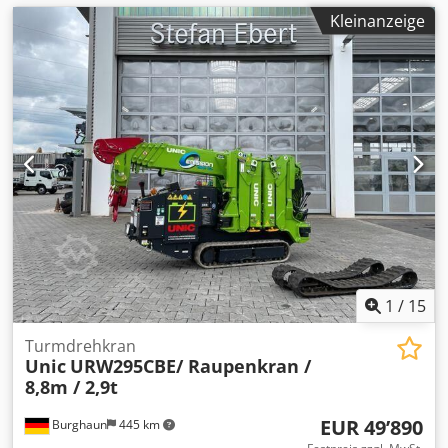
Kleinanzeige
1
/
15
Turmdrehkran
Unic
URW295CBE/ Raupenkran /
8,8m / 2,9t
EUR 49’890
Burghaun
445 km