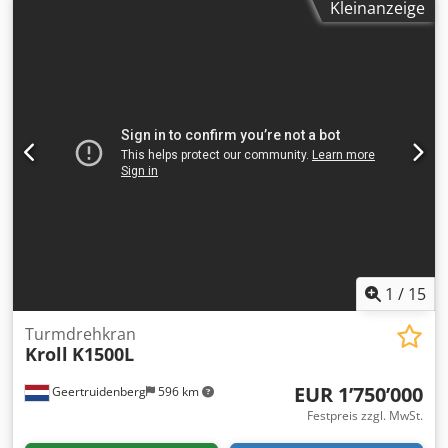
Kleinanzeige
Dedpfx Aeyy I Iveivock Hersteller: Liebherr Modell: 180 EC-
H 10 Litronic Werknummer: 44.997 Baujahr: 2006
Ausladung: 40,0 m Maximale Traglast: 10000 kg Traglast
bei 40 m: 4750 kg Ausführung: Oberkran (ohne Turm)
Steuerung: Litronic Ausleger nach Rücksprache
erweiterbar!
1
/
15
Turmdrehkran
Kroll
K1500L
EUR 1’750’000
Geertruidenberg
596 km
Festpreis zzgl. MwSt.