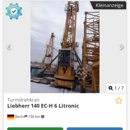
Litronic aus dem Baujahr 2006. Angeboten wird der
Kleinanzeige
Oberkran mit 50,0 m Ausladung. Geeignet für Hochbau,
Industrie- und Großbaustellen. Hersteller: Liebherr Modell:
180 EC-H 10 Litronic Dcedpfx Aey Thfbjivek Maschinentyp:
Obendreherkran Werknummer: 45.455 Baujahr: 2006
Ausladung: 50,0 m Traglastklasse: 10 t Steuerung: Litronic
Ausführung: Nur Oberkran Einsatzbereich: Hochbau,
Industrie, Baustellen Zustand: gebraucht
1
/
7
Turmdrehkran
Liebherr
140 EC-H 6 Litronic
Berlin
736 km