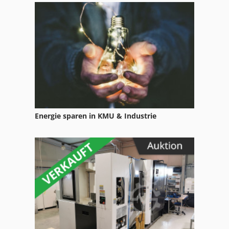
Hallenkran Kran Brueckenkran Funkferngesteuert Elektroseilzug
Hauler Lt
Hsc 20 Linear
Hydraulik Erdbohrer
Hyva Kran
Energie sparen in KMU & Industrie
International 2674
Ka 77
Kgs 1670
Kran
Ks 205
Ladekran