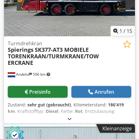
1
/
15
Turmdrehkran
Spierings
SK377-AT3 MOBIELE
TORENKRAAN/TURMKRANE/TOW
ERCRANE
Andelst
596 km
Preisinfo
Anrufen
Zustand:
sehr gut (gebraucht)
, Kilometerstand:
186’419
km
, Kraftstofftyp:
Diesel
, Farbe:
Rot
, Erstzulassung:
03/2007
, Masttyp:
ausziehbar
, Baujahr:
2007
, Allgemeine
Informationen Verwendungszweck: Bauwesen Technische
Kleinanzeige
Informationen Zylinderzahl: 6 Motorhubraum: 9.186 cc
Antrieb: Rad Maße Abmessungen (L x B): 1345 x 260 cm