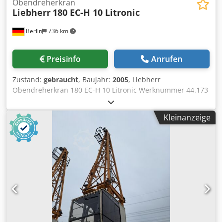
Obendreherkran
Liebherr
180 EC-H 10 Litronic
Berlin
736 km
Preisinfo
Anrufen
Zustand:
gebraucht
, Baujahr:
2005
, Liebherr
Obendreherkran 180 EC-H 10 Litronic Werknummer 44.173
Dodpfsy Thdqsx Aivsck Gebrauchter Liebherr
Obendreherkran 180 EC-H 10 Litronic aus dem Baujahr
Kleinanzeige
2005. Angeboten wird der Oberkran mit 45,0 m Ausladung.
Geeignet für Hochbau, Industrie- und Großbaustellen.
Hersteller: Liebherr Modell: 180 EC-H 10 Litronic
Maschinentyp: Obendreherkran Werknummer: 44.173
Baujahr: 2005 Ausladung: 45,0 m Traglastklasse: 10 t
Steuerung: Litronic Ausführung: Nur Oberkran
Einsatzbereich: Hochbau, Industrie, Baustellen Zustand:
gebraucht