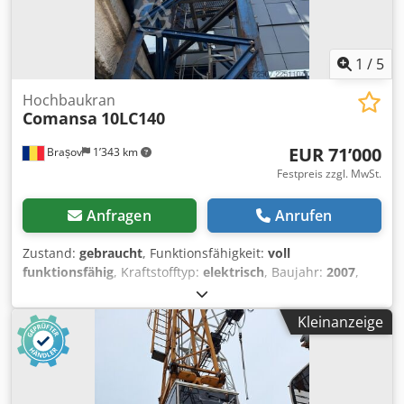
1
/
5
Hochbaukran
Comansa
10LC140
EUR 71’000
Brașov
1’343 km
Festpreis zzgl. MwSt.
Anfragen
Anrufen
Zustand:
gebraucht
, Funktionsfähigkeit:
voll
funktionsfähig
, Kraftstofftyp:
elektrisch
, Baujahr:
2007
,
Comansa 10CL140 Flachtop-Turmdrehkran Dsdpjzr Utgefx
Aiveck -Verfügbar ab Oktober 2026, derzeit befindet sich
Kleinanzeige
der Kran auf einer Baustelle in Brasov, Rumänien im
Einsatz. -Sehr guter Betriebszustand, alle
Wartungsarbeiten wurden rechtzeitig durchgeführt,
Stahlseil im Jahr 2025 ausgetauscht. -Baujahr 2007 -