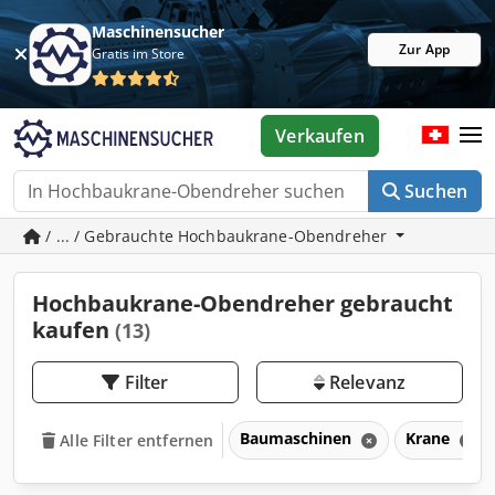
Maschinensucher
Zur App
Gratis im Store
Verkaufen
Suchen
/ ... / Gebrauchte Hochbaukrane-Obendreher
Hochbaukrane-Obendreher gebraucht
kaufen
(13)
Filter
Relevanz
Baumaschinen
Krane
Alle Filter entfernen