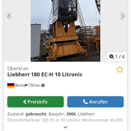
Auslegerlänge 51,6 m -Turmhöhe 40,6 m -Maximale
Tragfähigkeit: 8 Tonnen in 4 Strängen bei einer Reichweite
von 17,7 m -Nenntragfähigkeit: 2,1 Tonnen in 2 Strängen
bei einer Reichweite von 55 m -Elektrische Leistung 35 kW -
Bodensteuerung, Funkfernbedienung -Abmessungen des
Turmsegments: 1,6 x 1,6 m
1
/
4
Oberkran
Liebherr
180 EC-H 10 Litronic
Berlin
736 km
Preisinfo
Anrufen
Zustand:
gebraucht
, Baujahr:
2006
, Liebherr
Obendreherkran 180 EC-H 10 Litronic Werknummer 45.455
Gebrauchter Liebherr Obendreherkran 180 EC-H 10